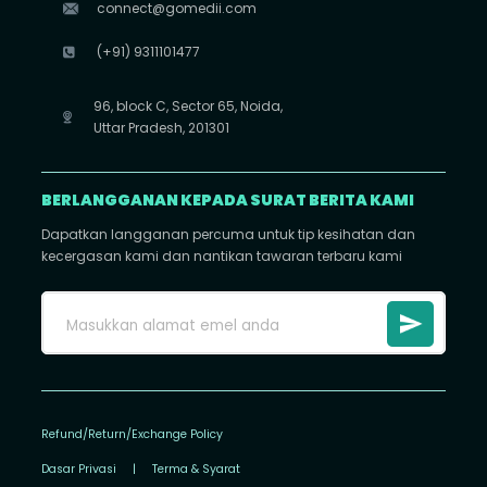
connect@gomedii.com
(+91) 9311101477
96, block C, Sector 65, Noida,
Uttar Pradesh, 201301
BERLANGGANAN KEPADA SURAT BERITA KAMI
Dapatkan langganan percuma untuk tip kesihatan dan
kecergasan kami dan nantikan tawaran terbaru kami
Refund/Return/Exchange Policy
Dasar Privasi
|
Terma & Syarat