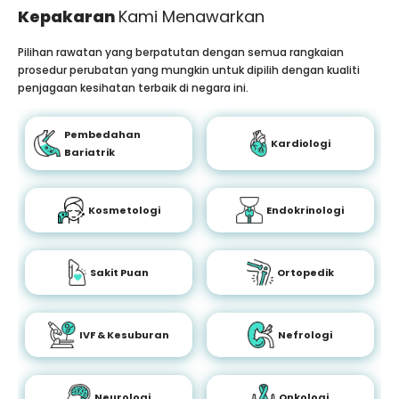
Kepakaran
Kami Menawarkan
Pilihan rawatan yang berpatutan dengan semua rangkaian
prosedur perubatan yang mungkin untuk dipilih dengan kualiti
penjagaan kesihatan terbaik di negara ini.
Pembedahan
Kardiologi
Bariatrik
Kosmetologi
Endokrinologi
Sakit Puan
Ortopedik
IVF & Kesuburan
Nefrologi
Neurologi
Onkologi