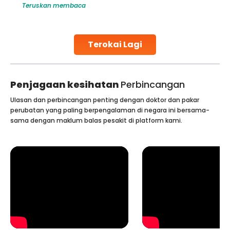
Teruskan membaca
challenges and help couples achieve their dream of
parenthood. Skilled technicians collect sperm using
specialized procedures to ensure optimal quality. Once
collected, they process the
Terokai Lagi
Continue Reading
Penjagaan kesihatan
Perbincangan
Ulasan dan perbincangan penting dengan doktor dan pakar
perubatan yang paling berpengalaman di negara ini bersama-
sama dengan maklum balas pesakit di platform kami.