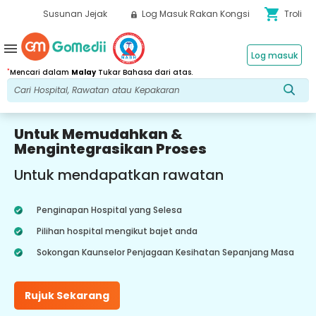
shopping_cart
Susunan Jejak
Log Masuk Rakan Kongsi
Troli
menu
Log masuk
*
Mencari dalam
Malay
Tukar Bahasa dari atas.
Untuk Memudahkan &
Mengintegrasikan Proses
Untuk mendapatkan rawatan
Penginapan Hospital yang Selesa
Pilihan hospital mengikut bajet anda
Sokongan Kaunselor Penjagaan Kesihatan Sepanjang Masa
Rujuk Sekarang