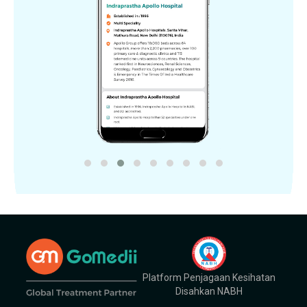
Platform Penjagaan Kesihatan
Disahkan NABH