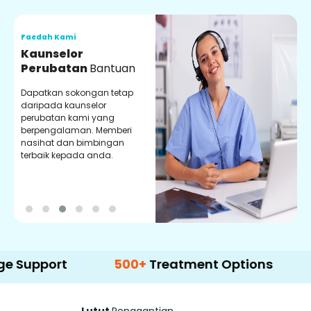
Faedah Kami
F
Kaunselor
V
Perubatan
Bantuan
P
Dapatkan sokongan tetap
P
daripada kaunselor
d
perubatan kami yang
p
berpengalaman. Memberi
m
nasihat dan bimbingan
m
terbaik kepada anda.
p
k
rt
500+
Treatment Options