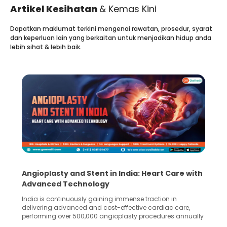
Artikel Kesihatan
& Kemas Kini
Dapatkan maklumat terkini mengenai rawatan, prosedur, syarat
dan keperluan lain yang berkaitan untuk menjadikan hidup anda
lebih sihat & lebih baik.
5 Essential Steps for Effective Human Sperm
Collection and Processing Methods
Human sperm collection and processing are critical steps
in advanced reproductive techniques like In Vitro
Fertilization (IVF) and intrauterine insemination (IUI). These
methods enable medical professionals to tackle fertility