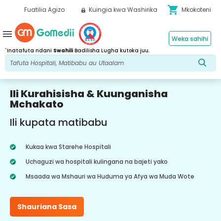
shopping_cart
Fuatilia Agizo
Kuingia kwa Washirika
Mkokoteni
menu
Weka sahihi
*
Inatafuta ndani
Swahili
Badilisha Lugha kutoka juu.
Ili Kurahisisha & Kuunganisha
Mchakato
Ili kupata matibabu
Kukaa kwa Starehe Hospitali
Uchaguzi wa hospitali kulingana na bajeti yako
Msaada wa Mshauri wa Huduma ya Afya wa Muda Wote
Shauriana Sasa