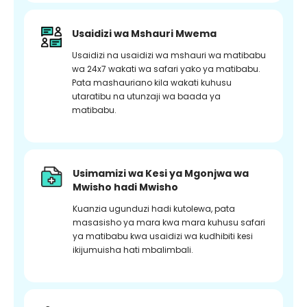
Usaidizi wa Mshauri Mwema
Usaidizi na usaidizi wa mshauri wa matibabu
wa 24x7 wakati wa safari yako ya matibabu.
Pata mashauriano kila wakati kuhusu
utaratibu na utunzaji wa baada ya
matibabu.
Usimamizi wa Kesi ya Mgonjwa wa
Mwisho hadi Mwisho
Kuanzia ugunduzi hadi kutolewa, pata
masasisho ya mara kwa mara kuhusu safari
ya matibabu kwa usaidizi wa kudhibiti kesi
ikijumuisha hati mbalimbali.