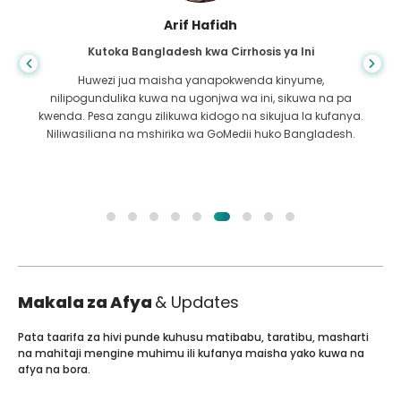
Arif Hafidh
Kutoka Bangladesh kwa Cirrhosis ya Ini
Huwezi jua maisha yanapokwenda kinyume,
nilipogundulika kuwa na ugonjwa wa ini, sikuwa na pa
kwenda. Pesa zangu zilikuwa kidogo na sikujua la kufanya.
Niliwasiliana na mshirika wa GoMedii huko Bangladesh.
Makala za Afya
& Updates
Pata taarifa za hivi punde kuhusu matibabu, taratibu, masharti
na mahitaji mengine muhimu ili kufanya maisha yako kuwa na
afya na bora.