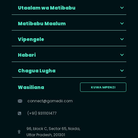
Utaalam wa Matibabu
Matibabu Maalum
Vipengele
Habari
Chagua Lugha
Wasiliana
KUWA MPENZI
connect@gomedii.com
(+91) 9311101477
96, block C, Sector 65, Noida,
Uttar Pradesh, 201301