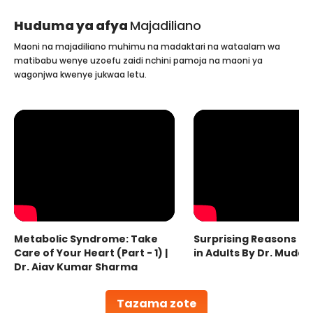
Huduma ya afya
Majadiliano
Maoni na majadiliano muhimu na madaktari na wataalam wa
matibabu wenye uzoefu zaidi nchini pamoja na maoni ya
wagonjwa kwenye jukwaa letu.
Metabolic Syndrome: Take
Surprising Reasons fo
Care of Your Heart (Part - 1) |
in Adults By Dr. Mudas
Dr. Ajay Kumar Sharma
Tazama zote