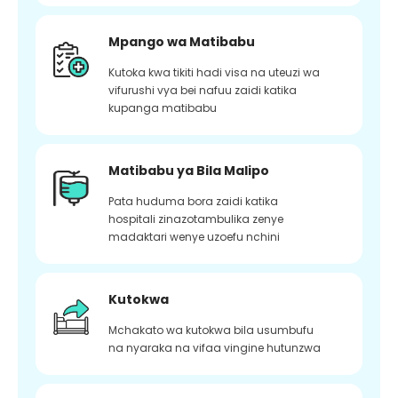
Mpango wa Matibabu
Kutoka kwa tikiti hadi visa na uteuzi wa
vifurushi vya bei nafuu zaidi katika
kupanga matibabu
Matibabu ya Bila Malipo
Pata huduma bora zaidi katika
hospitali zinazotambulika zenye
madaktari wenye uzoefu nchini
Kutokwa
Mchakato wa kutokwa bila usumbufu
na nyaraka na vifaa vingine hutunzwa