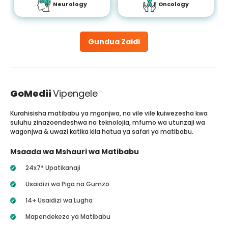
Neurology
Oncology
Gundua Zaidi
GoMedii
Vipengele
Kurahisisha matibabu ya mgonjwa, na vile vile kuiwezesha kwa
suluhu zinazoendeshwa na teknolojia, mfumo wa utunzaji wa
wagonjwa & uwazi katika kila hatua ya safari ya matibabu.
Msaada wa Mshauri wa Matibabu
24x7* Upatikanaji
Usaidizi wa Piga na Gumzo
14+ Usaidizi wa Lugha
Mapendekezo ya Matibabu