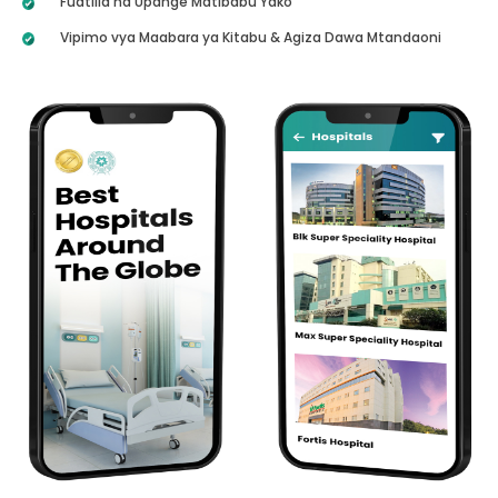
Fuatilia na Upange Matibabu Yako
Vipimo vya Maabara ya Kitabu & Agiza Dawa Mtandaoni