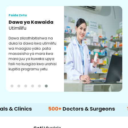
Faida Zetu
F
Dawa ya Kawaida
H
Utimilifu
H
h
Dawa zilizothibitishwa na
p
duka la dawa kwa utimilifu
U
wa maagizo yako. pata
masasisho ya mara kwa
mara juu ya kuweka upya
faili na kuagiza kwa urahisi
kupitia programu yetu.
inics
500+
Doctors & Surgeons
14+
Lan