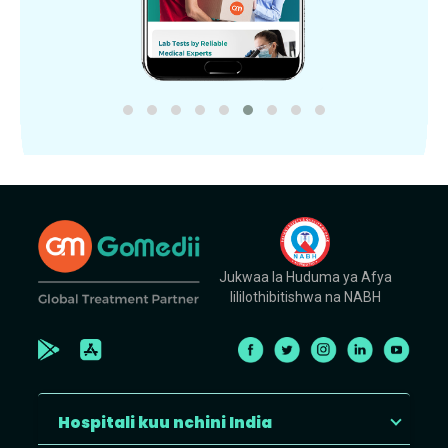
Jukwaa la Huduma ya Afya
lililothibitishwa na NABH
Hospitali kuu nchini India