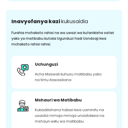
Inavyofanya kazi
kukusaidia
Furahia mchakato rahisi na wa uwazi wa kufanikisha safari
yako ya matibabu kutoka Ugunduzi hadi Uondoaji kwa
mchakato rahisi rahisi.
Uchunguzi
Acha Maswali kuhusu matibabu yako
na timu itawasiliana
Mshauri wa Matibabu
Kubadilishana habari kwa uaminifu na
usaidizi mmoja mmoja unaotolewa na
mshauri wetu wa matibabu