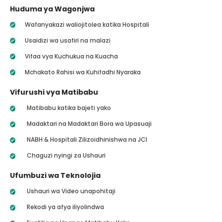
Huduma ya Wagonjwa
Wafanyakazi waliojitolea katika Hospitali
Usaidizi wa usafiri na malazi
Vifaa vya Kuchukua na Kuacha
Mchakato Rahisi wa Kuhifadhi Nyaraka
Vifurushi vya Matibabu
Matibabu katika bajeti yako
Madaktari na Madaktari Bora wa Upasuaji
NABH & Hospitali Zilizoidhinishwa na JCI
Chaguzi nyingi za Ushauri
Ufumbuzi wa Teknolojia
Ushauri wa Video unapohitaji
Rekodi ya afya iliyolindwa