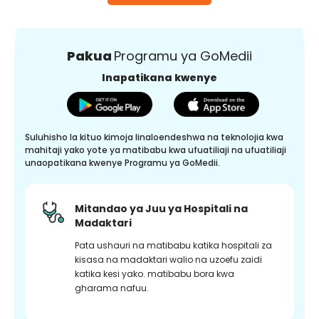
Pakua
Programu ya GoMedii
Inapatikana kwenye
Suluhisho la kituo kimoja linaloendeshwa na teknolojia kwa
mahitaji yako yote ya matibabu kwa ufuatiliaji na ufuatiliaji
unaopatikana kwenye Programu ya GoMedii.
Mitandao ya Juu ya Hospitali na
Madaktari
Pata ushauri na matibabu katika hospitali za
kisasa na madaktari walio na uzoefu zaidi
katika kesi yako. matibabu bora kwa
gharama nafuu.