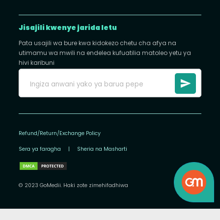
Jisajili kwenye jarida letu
Pata usajili wa bure kwa kidokezo chetu cha afya na
utimamu wa mwili na endelea kufuatilia matoleo yetu ya
hivi karibuni
Refund/Return/Exchange Policy
Sera ya faragha
|
Sheria na Masharti
© 2023 GoMedii. Haki zote zimehifadhiwa