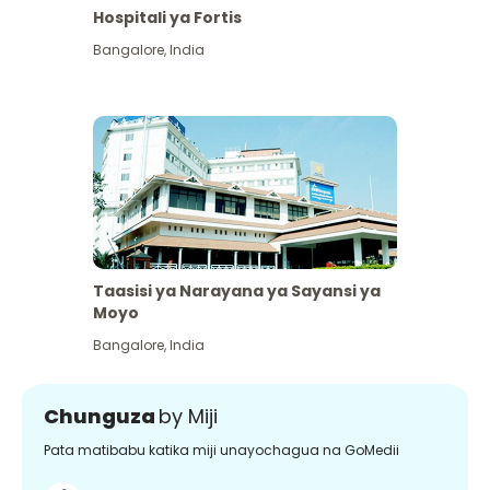
Hospitali ya Fortis
Bangalore
,
India
Taasisi ya Narayana ya Sayansi ya
Moyo
Bangalore
,
India
Chunguza
by Miji
Pata matibabu katika miji unayochagua na GoMedii