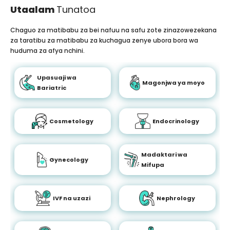
Utaalam
Tunatoa
Chaguo za matibabu za bei nafuu na safu zote zinazowezekana
za taratibu za matibabu za kuchagua zenye ubora bora wa
huduma za afya nchini.
Upasuaji wa
Magonjwa ya moyo
Bariatric
Cosmetology
Endocrinology
Madaktari wa
Gynecology
Mifupa
IVF na uzazi
Nephrology