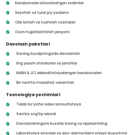
Kasalxonada ixtisoslashgan xodimlar
Sayohat va turar joy yordami
Olib ketish va tushirish vositalari
Oson hujjatlashtirish jarayoni
Davolash paketlari
Sizning byudjetingizda davolanish
Eng yaxshi shifokorlar va jarrohlar
NABH & JCI akkreditatsiyalangan kasalxonalari
Bir nechta maslahat variantlari
Texnologiya yechimlari
Talab bo'yicha video konsultatsiya
Xavfsiz sog'liq rekordi
Davolanishingizni kuzatib boring va rejalashtiring
Laboratoriya sinovlari va dori-darmonlarni onlayn buyurtma