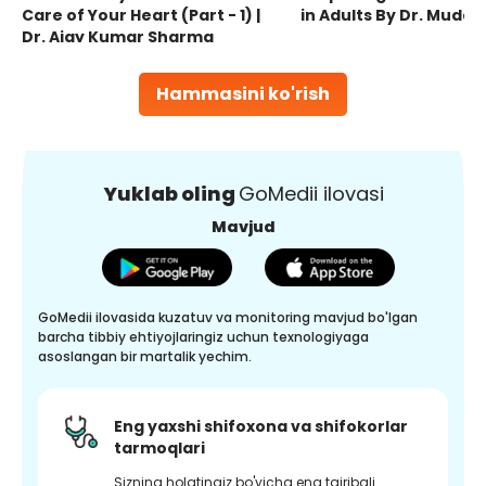
Care of Your Heart (Part - 1) |
in Adults By Dr. Mudas
Dr. Ajay Kumar Sharma
Hammasini ko'rish
Yuklab oling
GoMedii ilovasi
Mavjud
GoMedii ilovasida kuzatuv va monitoring mavjud bo'lgan
barcha tibbiy ehtiyojlaringiz uchun texnologiyaga
asoslangan bir martalik yechim.
Eng yaxshi shifoxona va shifokorlar
tarmoqlari
Sizning holatingiz bo'yicha eng tajribali