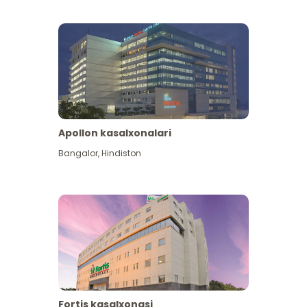
Apollon kasalxonalari
Koʻproq koʻrish
Bangalor
,
Hindiston
Fortis kasalxonasi