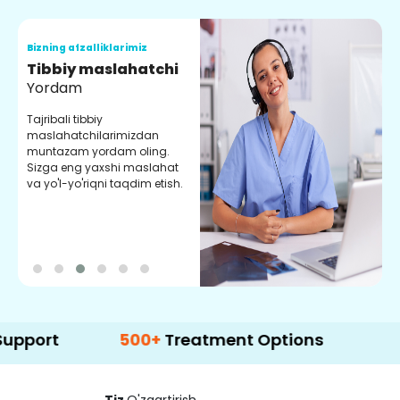
Bizning afzalliklarimiz
B
Tibbiy maslahatchi
O
Yordam
M
Tajribali tibbiy
S
maslahatchilarimizdan
y
muntazam yordam oling.
r
Sizga eng yaxshi maslahat
e
va yo'l-yo'riqni taqdim etish.
b
t
500+
Treatment Options