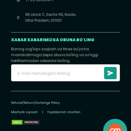
96, block C, Sector 65, Noida,
Uttar Pradesh, 201301
XABAR XABARIMIZGA OBUNA BO'LING
Bizning sog'liqni saqlash va fitnes bo'yicha
maslahatimizga bepul obuna bo'ling va so'nggi
takliflarimizdan xabardor bo'ling
Refund/Return/Exchange Policy
Maxfiylik siyosati
|
Foydalanish shartlari