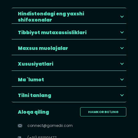
Hindistondagi eng yaxshi
shifoxonalar
Tibbiyot mutaxassisliklari
Maxsus muolajalar
Xususiyatlari
Ma `lumot
Tilni tanlang
Aloqa qiling
HAMKOR BO'LING
connect@gomedii.com
(+91) 9311101477