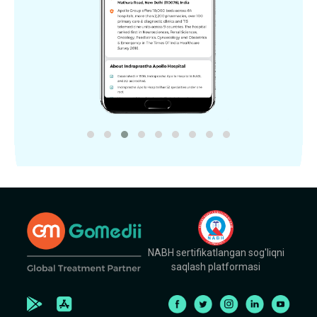
NABH sertifikatlangan sog'liqni
saqlash platformasi