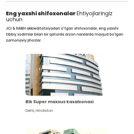
Eng yaxshi shifoxonalar
Ehtiyojlaringiz
uchun
JCI & NABH akkreditatsiyadan o'tgan shifoxonalar, eng yaxshi
tibbiy xodimlar bilan bir qatorda arzon narxlarda mavjud bo'lgan
zamonaviy jihozlar.
Blk Super maxsus kasalxonasi
Dehli
,
Hindiston