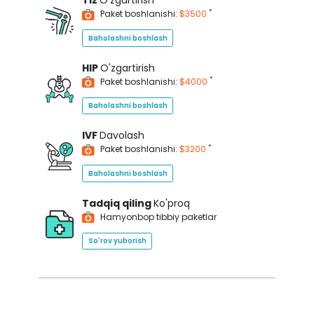
Tiz
O'zgartirish
*
Paket boshlanishi:
$3500
Baholashni boshlash
HIP
O'zgartirish
*
Paket boshlanishi:
$4000
Baholashni boshlash
IVF
Davolash
*
Paket boshlanishi:
$3200
Baholashni boshlash
Tadqiq qiling
Ko'proq
Hamyonbop tibbiy paketlar
So'rov yuborish