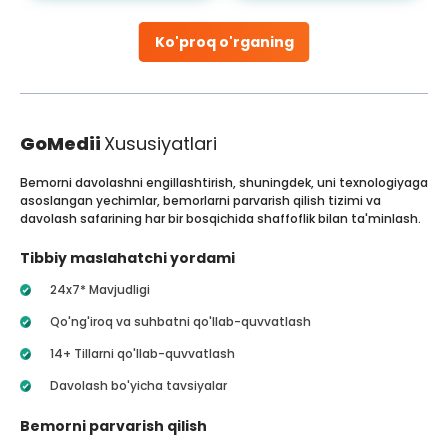
Ko'proq o'rganing
GoMedii
Xususiyatlari
Bemorni davolashni engillashtirish, shuningdek, uni texnologiyaga
asoslangan yechimlar, bemorlarni parvarish qilish tizimi va
davolash safarining har bir bosqichida shaffoflik bilan ta'minlash.
Tibbiy maslahatchi yordami
24x7* Mavjudligi
Qo'ng'iroq va suhbatni qo'llab-quvvatlash
14+ Tillarni qo'llab-quvvatlash
Davolash bo'yicha tavsiyalar
Bemorni parvarish qilish