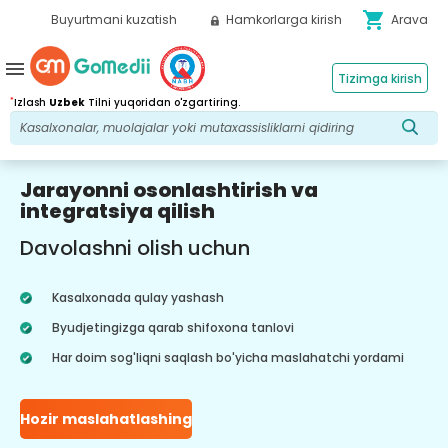
shopping_cart
Buyurtmani kuzatish
Hamkorlarga kirish
Arava
menu
Tizimga kirish
*
Izlash
Uzbek
Tilni yuqoridan o'zgartiring.
Jarayonni osonlashtirish va
integratsiya qilish
Davolashni olish uchun
Kasalxonada qulay yashash
Byudjetingizga qarab shifoxona tanlovi
Har doim sog'liqni saqlash bo'yicha maslahatchi yordami
Hozir maslahatlashing