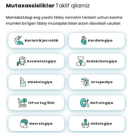
Mutaxassisliklar
Taklif qilamiz
Mamlakatdagi eng yaxshi tibbiy xizmatni tanlash uchun barcha
mumkin bo'lgan tibbiy muolajalar bilan arzon davolash usullari.
Bariatrik jarrohlik
Kardiologiya
Kosmetologiya
Endokrinologiya
Ginekologiya
Ortopediya
IVF va tug'ilish
Nefrologiya
Nevrologiya
Onkologiya