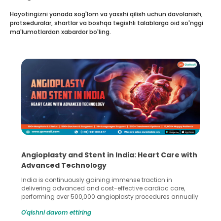
Hayotingizni yanada sog'lom va yaxshi qilish uchun davolanish,
protseduralar, shartlar va boshqa tegishli talablarga oid so'nggi
ma'lumotlardan xabardor bo'ling.
5 Essential Steps for Effective Human Sperm
Collection and Processing Methods
Human sperm collection and processing are critical steps
in advanced reproductive techniques like In Vitro
Fertilization (IVF) and intrauterine insemination (IUI). These
methods enable medical professionals to tackle fertility
O'qishni davom ettiring
challenges and help couples achieve their dream of