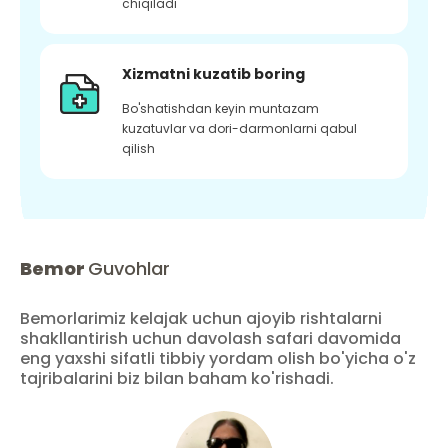
chiqiladi
Xizmatni kuzatib boring
Bo'shatishdan keyin muntazam
kuzatuvlar va dori-darmonlarni qabul
qilish
Bemor
Guvohlar
Bemorlarimiz kelajak uchun ajoyib rishtalarni
shakllantirish uchun davolash safari davomida
eng yaxshi sifatli tibbiy yordam olish bo'yicha o'z
tajribalarini biz bilan baham ko'rishadi.