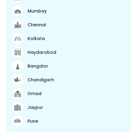
Mumbay
Chennai
Kolkata
Haydarobod
Bangalor
Chandigarh
Omad
Jaypur
Pune