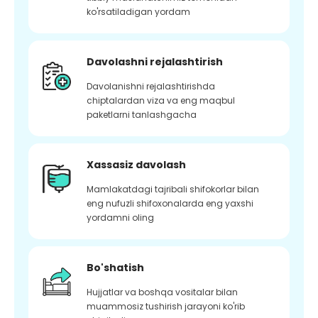
ko'rsatiladigan yordam
Davolashni rejalashtirish
Davolanishni rejalashtirishda
chiptalardan viza va eng maqbul
paketlarni tanlashgacha
Xassasiz davolash
Mamlakatdagi tajribali shifokorlar bilan
eng nufuzli shifoxonalarda eng yaxshi
yordamni oling
Bo'shatish
Hujjatlar va boshqa vositalar bilan
muammosiz tushirish jarayoni ko'rib