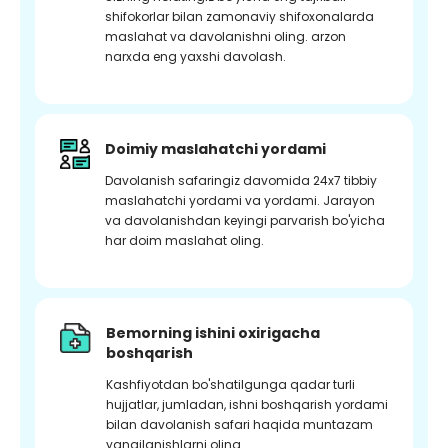
shifokorlar bilan zamonaviy shifoxonalarda
maslahat va davolanishni oling. arzon
narxda eng yaxshi davolash.
Doimiy maslahatchi yordami
Davolanish safaringiz davomida 24x7 tibbiy
maslahatchi yordami va yordami. Jarayon
va davolanishdan keyingi parvarish bo'yicha
har doim maslahat oling.
Bemorning ishini oxirigacha
boshqarish
Kashfiyotdan bo'shatilgunga qadar turli
hujjatlar, jumladan, ishni boshqarish yordami
bilan davolanish safari haqida muntazam
yangilanishlarni oling.