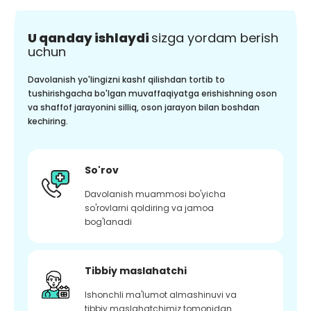
U qanday ishlaydi
sizga yordam berish
uchun
Davolanish yo'lingizni kashf qilishdan tortib to
tushirishgacha bo'lgan muvaffaqiyatga erishishning oson
va shaffof jarayonini silliq, oson jarayon bilan boshdan
kechiring.
So'rov
Davolanish muammosi bo'yicha
so'rovlarni qoldiring va jamoa
bog'lanadi
Tibbiy maslahatchi
Ishonchli ma'lumot almashinuvi va
tibbiy maslahatchimiz tomonidan