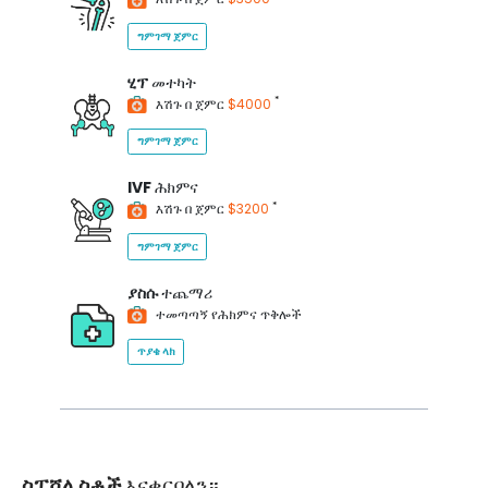
ግምገማ ጀምር
ሂፕ
መተካት
*
እሽጉ በ ጀምር
$4000
ግምገማ ጀምር
IVF
ሕክምና
*
እሽጉ በ ጀምር
$3200
ግምገማ ጀምር
ያስሱ
ተጨማሪ
ተመጣጣኝ የሕክምና ጥቅሎች
ጥያቄ ላክ
ስፔሻሊስቶች
እናቀርባለን።