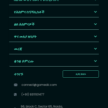
የሕክምና ስፔሻሊስቶች
ልዩ ሕክምናዎች
ዋና መለያ ጸባያት
መረጃ
ቋንቋ ይምረጡ
ተገናኙ
አጋር ይሁኑ
connect@gomedii.com
(+91) 9311101477
96, block C, Sector 65, Noida,