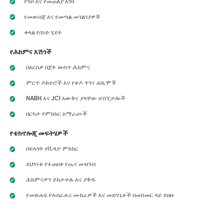
የጉዞ እና የመጠለያ እገዛ
የመውሰጃ እና የመጣል መገልገያዎች
ቀላል የሰነድ ሂደት
የሕክምና እሽጎች
በእርስዎ በጀት ውስጥ ሕክምና
ምርጥ ዶክተሮች እና የቀዶ ጥገና ሐኪሞች
NABH እና JCI እውቅና ያላቸው ሆስፒታሎች
በርካታ የምክክር አማራጮች
የቴክኖሎጂ መፍትሄዎች
በፍላጎት የቪዲዮ ምክክር
ደህንነቱ የተጠበቀ የጤና መዝገብ
ሕክምናዎን ይከታተሉ እና ያቅዱ
የመጽሐፍ የላብራቶሪ ሙከራዎች እና መድሃኒቶች በመስመር ላይ ይዘዙ