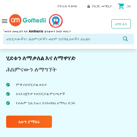
shopping_cart
የትራክ ትዕዛዝ
የአጋር መግቢያ
ጋሪ
menu
ስግን እን
*
ውስጥ በመፈለግ ላይ
Amharic
ቋንቋውን ከላይ ቀይር።
ሂደቱን ለማቃለል እና ለማዋሃድ
ሕክምናውን ለማግኘት
ምቹ የሆስፒታል ቆይታ
እንደ በጀትዎ የሆስፒታል ምርጫዎች
የሁሉም ጊዜ የጤና እንክብካቤ አማካሪ ድጋፍ
አሁን ያማክሩ