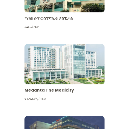
ማክስ ሱፐር ስፔሻሊቲ ሆስፒታል
ዴሊ
,
ሕንድ
Medanta The Medicity
ጉሩግራም
,
ሕንድ