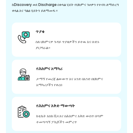
ከDiscovery ወደ Discharge በቀላል ሂደት የህክምና ጉዞዎን የተሳካ ለማድረግ
ቀላል እና ግልፅ ሂደትን ይለማመዱ።
ጥያቄ
ስለ ህክምናዎ ጉዳይ ጥያቄዎችን ይተዉ እና ቡድኑ
ያነጋግራል።
የሕክምና አማካሪ
ታማኝ የመረጃ ልውውጥ እና አንድ በአንድ በህክምና
አማካሪያችን የቀረበ
የሕክምና እቅድ ማውጣት
ከቲኬት እስከ ቪዛ እና በሕክምና እቅድ ውስጥ በጣም
ተመጣጣኝ ፓኬጆችን መምረጥ