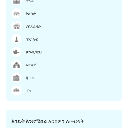
ቼናይ
ኮልካታ
ሃይደራባድ
ባንጋሎር
ቻንዲጋርህ
እድለኛ
ጃፑር
ፑን
እንዴት እንደሚሰራ
እርስዎን ለመርዳት