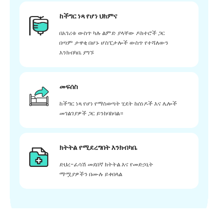
ከችግር ነጻ የሆነ ህክምና
በአገሪቱ ውስጥ ካሉ ልምድ ያላቸው ዶክተሮች ጋር
በጣም ታዋቂ በሆኑ ሆስፒታሎች ውስጥ የተሻለውን
እንክብካቤ ያግኙ
መፍሰስ
ከችግር ነጻ የሆነ የማስወጣት ሂደት ከሰነዶች እና ሌሎች
መገልገያዎች ጋር ይንከባከባል።
ክትትል የሚደረግበት እንክብካቤ
ድህረ-ፈሳሽ መደበኛ ክትትል እና የመድኃኒት
ማሟያዎችን በሙሉ ይቀበላል