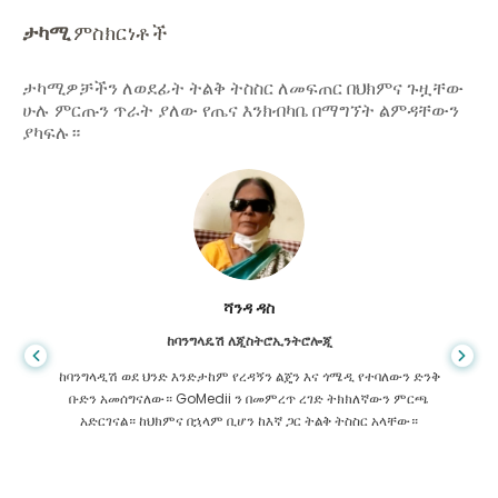
ታካሚ
ምስክርነቶች
ታካሚዎቻችን ለወደፊት ትልቅ ትስስር ለመፍጠር በህክምና ጉዟቸው
ሁሉ ምርጡን ጥራት ያለው የጤና እንክብካቤ በማግኘት ልምዳቸውን
ያካፍሉ።
ፉርካኑል እስላም
ከባንግላዴሽ ለኩላሊት ንቅለ ተከላ
ለኩላሊት ጉዳዬ ማንኛውንም ዓይነት ሕክምና ማግኘት እንደምችል ሙሉ ተስፋ
ሰጥቼ ነበር። በአላህ ችሮታ ጎሜዲዎችን አግኝቼ ካገኛቸው በኋላ ነበር።