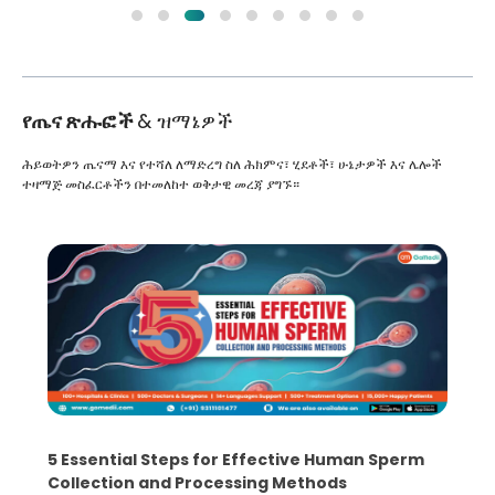
የጤና ጽሑፎች
& ዝማኔዎች
ሕይወትዎን ጤናማ እና የተሻለ ለማድረግ ስለ ሕክምና፣ ሂደቶች፣ ሁኔታዎች እና ሌሎች
ተዛማጅ መስፈርቶችን በተመለከተ ወቅታዊ መረጃ ያግኙ።
5 Essential Steps for Effective Human Sperm
Collection and Processing Methods