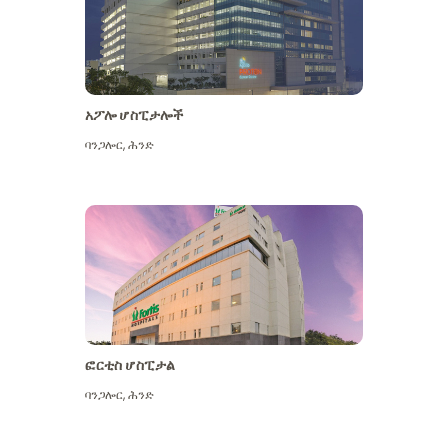
አፖሎ ሆስፒታሎች
ባንጋሎር
,
ሕንድ
ተጨማሪ ይመልከቱ
ፎርቲስ ሆስፒታል
ባንጋሎር
,
ሕንድ