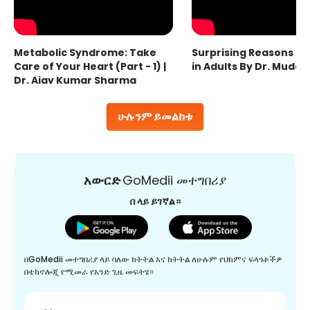
Metabolic Syndrome: Take
Surprising Reasons fo
Care of Your Heart (Part - 1) |
in Adults By Dr. Mudas
Dr. Ajay Kumar Sharma
ሁሉንም ይመልከቱ
አውርድ
GoMedii መተግበሪያ
በ ላይ ይገኛል።
በGoMedii መተግበሪያ ላይ ባለው ክትትል እና ክትትል ለሁሉም የህክምና ፍላጎቶችዎ
በቴክኖሎጂ የሚመራ የአንድ ጊዜ መፍትሄ።