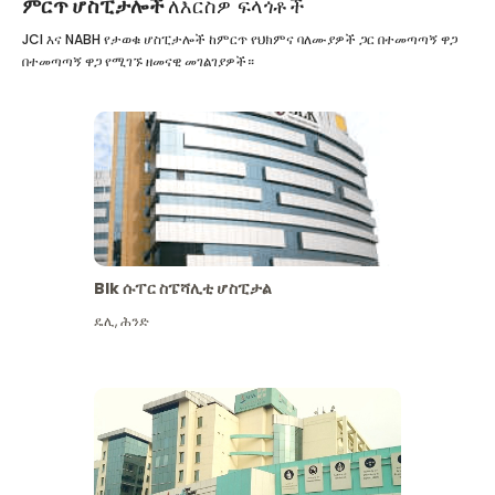
ምርጥ ሆስፒታሎች
ለእርስዎ ፍላጎቶች
JCI እና NABH የታወቁ ሆስፒታሎች ከምርጥ የህክምና ባለሙያዎች ጋር በተመጣጣኝ ዋጋ
በተመጣጣኝ ዋጋ የሚገኙ ዘመናዊ መገልገያዎች።
Blk ሱፐር ስፔሻሊቲ ሆስፒታል
ዴሊ
,
ሕንድ