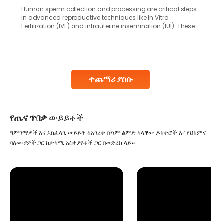
Human sperm collection and processing are critical steps
in advanced reproductive techniques like In Vitro
Fertilization (IVF) and intrauterine insemination (IUI). These
methods enable medical professionals to tackle fertility
challenges and help couples achieve their dream of
parenthood. Skilled technicians collect sperm using
specialized procedures to ensure optimal quality. Once
collected, they process the
ተጨማሪ ያስሱ
Continue Reading
የጤና ጥበቃ
ውይይቶች
ግምገማዎች እና አስፈላጊ ውይይት ከአገሪቱ በጣም ልምድ ካላቸው ዶክተሮች እና የህክምና
ባለሙያዎች ጋር ከታካሚ አስተያየቶች ጋር በመድረክ ላይ።