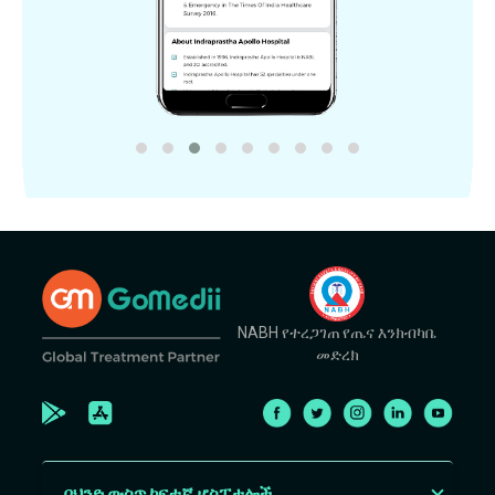
NABH የተረጋገጠ የጤና እንክብካቤ
መድረክ
በህንድ ውስጥ ከፍተኛ ሆስፒታሎች