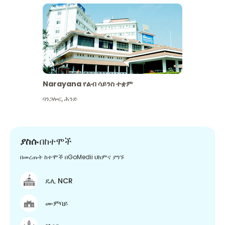
Narayana የልብ ሳይንስ ተቋም
ባንጋሎር
,
ሕንድ
ያስሱ
በከተሞች
በመረጡት ከተሞች በGoMedii ህክምና ያግኙ
ዴሊ NCR
ሙምባይ