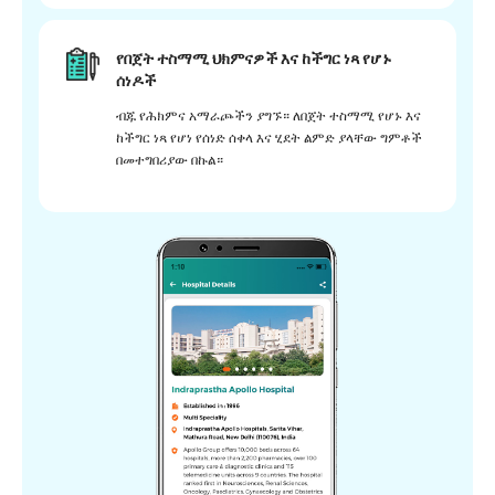
የበጀት ተስማሚ ህክምናዎች እና ከችግር ነጻ የሆኑ
ሰነዶች
ብጁ የሕክምና አማራጮችን ያግኙ። ለበጀት ተስማሚ የሆኑ እና
ከችግር ነጻ የሆነ የሰነድ ሰቀላ እና ሂደት ልምድ ያላቸው ግምቶች
በመተግበሪያው በኩል።