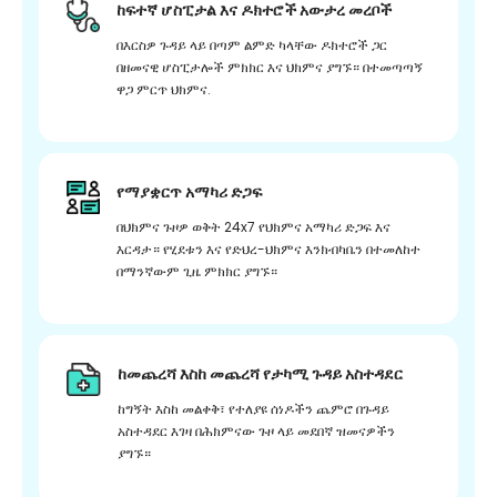
ከፍተኛ ሆስፒታል እና ዶክተሮች አውታረ መረቦች
በእርስዎ ጉዳይ ላይ በጣም ልምድ ካላቸው ዶክተሮች ጋር
በዘመናዊ ሆስፒታሎች ምክክር እና ህክምና ያግኙ። በተመጣጣኝ
ዋጋ ምርጥ ህክምና.
የማያቋርጥ አማካሪ ድጋፍ
በህክምና ጉዞዎ ወቅት 24x7 የህክምና አማካሪ ድጋፍ እና
እርዳታ። የሂደቱን እና የድህረ-ህክምና እንክብካቤን በተመለከተ
በማንኛውም ጊዜ ምክክር ያግኙ።
ከመጨረሻ እስከ መጨረሻ የታካሚ ጉዳይ አስተዳደር
ከግኝት እስከ መልቀቅ፣ የተለያዩ ሰነዶችን ጨምሮ በጉዳይ
አስተዳደር እገዛ በሕክምናው ጉዞ ላይ መደበኛ ዝመናዎችን
ያግኙ።