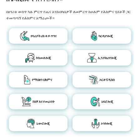
በሀገሪቱ ውስጥ ካሉ ምርጥ የጤና እንክብካቤዎች ለመምረጥ ከሁሉም የሕክምና ሂደቶች ጋር
ተመጣጣኝ የሕክምና አማራጮች።
የባሪያትሪክ ቀዶ ጥገና
ካርዲዮሎጂ
ኮስመቶሎጂ
ኢንዶክሪኖሎጂ
የማህፀን ህክምና
ኦርቶፔዲክስ
IVF እና የመራባት
ኔፍሮሎጂ
ኒውሮሎጂ
ኦንኮሎጂ