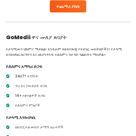
ተጨማሪ ያስሱ
GoMedii
ዋና መለያ ጸባያት
የታካሚውን ህክምና ማቃለል፣ እንዲሁም በቴክኖሎጂ የተደገፈ መፍትሄዎችን፣ የታካሚ
እንክብካቤ ስርዓትን እና በእያንዳንዱ የሕክምና ጉዞ ላይ ግልፅነትን ማስቻል።
የሕክምና አማካሪ ድጋፍ
24x7* ተገኝነት
ጥሪ እና የውይይት ድጋፍ
14+ የቋንቋዎች ድጋፍ
የሕክምና ምክሮች
የታካሚ እንክብካቤ
በሆስፒታል ውስጥ ታማኝ ሰራተኞች