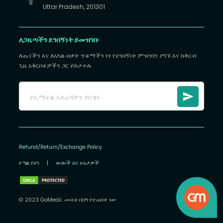
Uttar Pradesh, 201301
ለጋዜጣችን ደንበኝነት ይመዝገቡ
ለጤናችን እና ለአካል ብቃት ጥቆማችን ነፃ የደንበኝነት ምዝገባን ያግኙ እና ከቅርብ
ጊዜ አቅርቦቶቻችን ጋር ይከታተሉ
Refund/Return/Exchange Policy
የ ግል የሆነ
|
ውሎች እና ሁኔታዎች
© 2023 GoMedii. መብቱ በህግ የተጠበቀ ነው