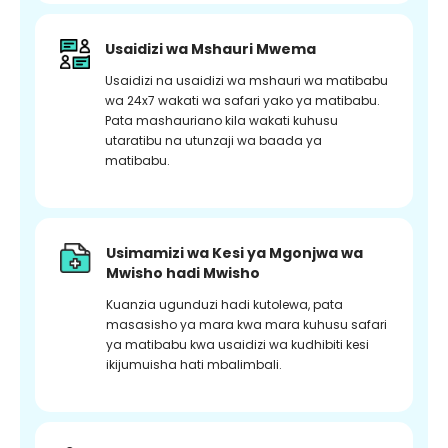
Usaidizi wa Mshauri Mwema
Usaidizi na usaidizi wa mshauri wa matibabu
wa 24x7 wakati wa safari yako ya matibabu.
Pata mashauriano kila wakati kuhusu
utaratibu na utunzaji wa baada ya
matibabu.
Usimamizi wa Kesi ya Mgonjwa wa
Mwisho hadi Mwisho
Kuanzia ugunduzi hadi kutolewa, pata
masasisho ya mara kwa mara kuhusu safari
ya matibabu kwa usaidizi wa kudhibiti kesi
ikijumuisha hati mbalimbali.