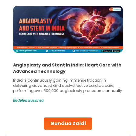
Angioplasty and Stent in India: Heart Care with
Advanced Technology
India is continuously gaining immense traction in
delivering advanced and cost-effective cardiac care,
performing over 500,000 angioplasty procedures annually
with a success rate exceeding 90%. Patients across the
Endelea kusoma
globe are searching for treatments like angioplasty and
stent placement in Indian hospitals, owing to the
combination of high-quality care and affordability.
Studies, such as one published
Gundua Zaidi
Continue Reading