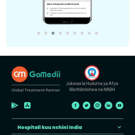
Jukwaa la Huduma ya Afya
lililothibitishwa na NABH
Hospitali kuu nchini India