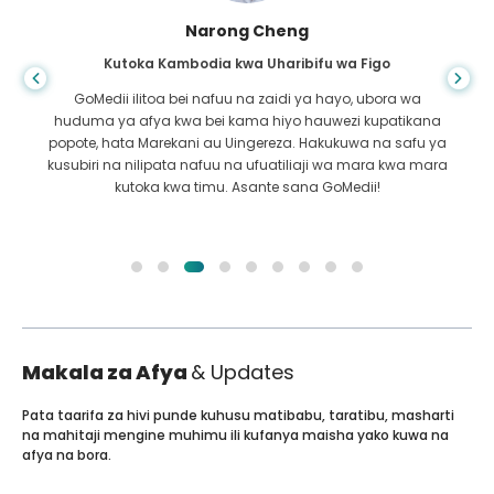
Shandha Das
Kutoka Bangladesh kwa Gastroenterology
Nimemshukuru mwanangu na timu mahiri ya GoMedii
ambao walinisaidia katika safari yangu kutoka
Bangladesh hadi India kutibiwa. Tulifanya chaguo sahihi
katika kuchagua GoMedii. Wao hata baada ya matibabu
huweka dhamana kubwa na sisi
Makala za Afya
& Updates
Pata taarifa za hivi punde kuhusu matibabu, taratibu, masharti
na mahitaji mengine muhimu ili kufanya maisha yako kuwa na
afya na bora.