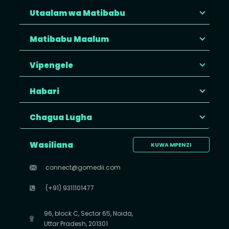
Utaalam wa Matibabu
Matibabu Maalum
Vipengele
Habari
Chagua Lugha
Wasiliana
KUWA MPENZI
connect@gomedii.com
(+91) 9311101477
96, block C, Sector 65, Noida,
Uttar Pradesh, 201301