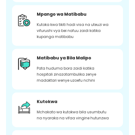
Mpango wa Matibabu
Kutoka kwa tikiti hadi visa na uteuzi wa
vifurushi vya bei nafuu zaidi katika
kupanga matibabu
Matibabu ya Bila Malipo
Pata huduma bora zaidi katika
hospitali zinazotambulika zenye
madaktari wenye uzoefu nchini
Kutokwa
Mchakato wa kutokwa bila usumbufu
na nyaraka na vifaa vingine hutunzwa