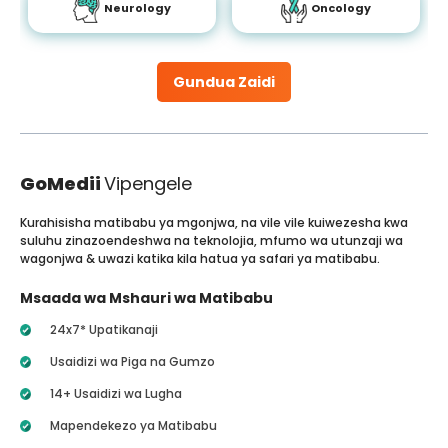
Neurology
Oncology
Gundua Zaidi
GoMedii
Vipengele
Kurahisisha matibabu ya mgonjwa, na vile vile kuiwezesha kwa
suluhu zinazoendeshwa na teknolojia, mfumo wa utunzaji wa
wagonjwa & uwazi katika kila hatua ya safari ya matibabu.
Msaada wa Mshauri wa Matibabu
24x7* Upatikanaji
Usaidizi wa Piga na Gumzo
14+ Usaidizi wa Lugha
Mapendekezo ya Matibabu