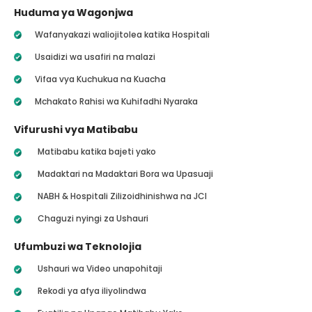
Huduma ya Wagonjwa
Wafanyakazi waliojitolea katika Hospitali
Usaidizi wa usafiri na malazi
Vifaa vya Kuchukua na Kuacha
Mchakato Rahisi wa Kuhifadhi Nyaraka
Vifurushi vya Matibabu
Matibabu katika bajeti yako
Madaktari na Madaktari Bora wa Upasuaji
NABH & Hospitali Zilizoidhinishwa na JCI
Chaguzi nyingi za Ushauri
Ufumbuzi wa Teknolojia
Ushauri wa Video unapohitaji
Rekodi ya afya iliyolindwa