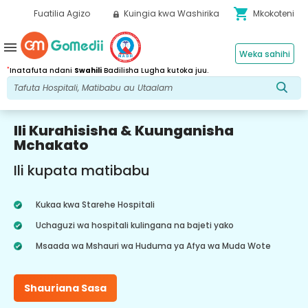
shopping_cart
Fuatilia Agizo
Kuingia kwa Washirika
Mkokoteni
menu
Weka sahihi
*
Inatafuta ndani
Swahili
Badilisha Lugha kutoka juu.
Ili Kurahisisha & Kuunganisha
Mchakato
Ili kupata matibabu
Kukaa kwa Starehe Hospitali
Uchaguzi wa hospitali kulingana na bajeti yako
Msaada wa Mshauri wa Huduma ya Afya wa Muda Wote
Shauriana Sasa