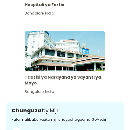
Hospitali ya Fortis
Bangalore
,
India
Taasisi ya Narayana ya Sayansi ya
Moyo
Bangalore
,
India
Chunguza
by Miji
Pata matibabu katika miji unayochagua na GoMedii