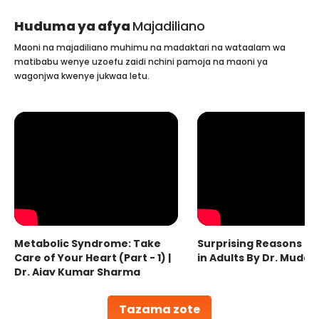
Huduma ya afya
Majadiliano
Maoni na majadiliano muhimu na madaktari na wataalam wa
matibabu wenye uzoefu zaidi nchini pamoja na maoni ya
wagonjwa kwenye jukwaa letu.
Metabolic Syndrome: Take
Surprising Reasons fo
Care of Your Heart (Part - 1) |
in Adults By Dr. Mudas
Dr. Ajay Kumar Sharma
Tazama zote