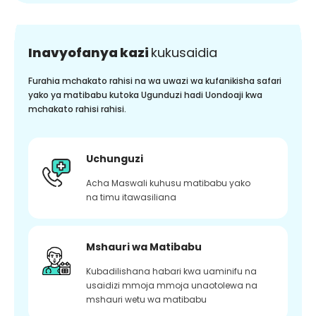
Inavyofanya kazi
kukusaidia
Furahia mchakato rahisi na wa uwazi wa kufanikisha safari
yako ya matibabu kutoka Ugunduzi hadi Uondoaji kwa
mchakato rahisi rahisi.
Uchunguzi
Acha Maswali kuhusu matibabu yako
na timu itawasiliana
Mshauri wa Matibabu
Kubadilishana habari kwa uaminifu na
usaidizi mmoja mmoja unaotolewa na
mshauri wetu wa matibabu