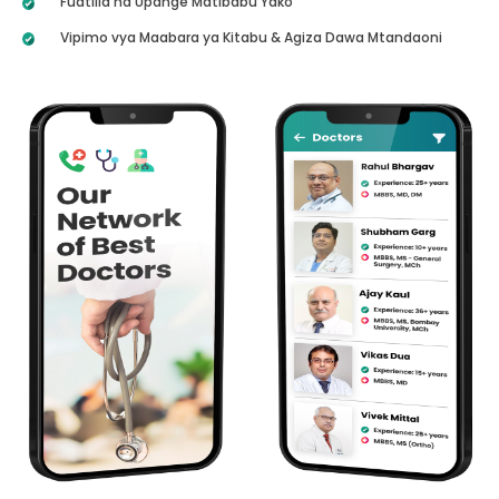
Fuatilia na Upange Matibabu Yako
Vipimo vya Maabara ya Kitabu & Agiza Dawa Mtandaoni