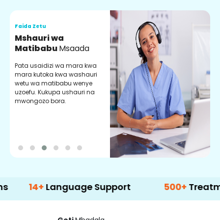
Faida Zetu
F
Mshauri wa
V
Matibabu
Msaada
U
Pata usaidizi wa mara kwa
U
mara kutoka kwa washauri
m
wetu wa matibabu wenye
z
uzoefu. Kukupa ushauri na
w
mwongozo bora.
b
4+
Language Support
500+
Treatment Op