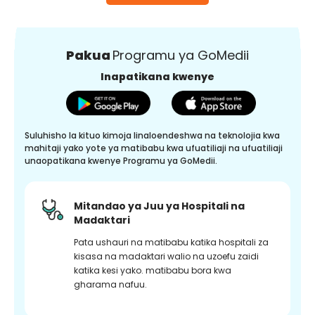
Pakua
Programu ya GoMedii
Inapatikana kwenye
Suluhisho la kituo kimoja linaloendeshwa na teknolojia kwa
mahitaji yako yote ya matibabu kwa ufuatiliaji na ufuatiliaji
unaopatikana kwenye Programu ya GoMedii.
Mitandao ya Juu ya Hospitali na
Madaktari
Pata ushauri na matibabu katika hospitali za
kisasa na madaktari walio na uzoefu zaidi
katika kesi yako. matibabu bora kwa
gharama nafuu.