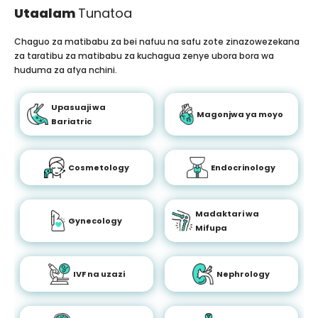
Utaalam
Tunatoa
Chaguo za matibabu za bei nafuu na safu zote zinazowezekana
za taratibu za matibabu za kuchagua zenye ubora bora wa
huduma za afya nchini.
Upasuaji wa
Magonjwa ya moyo
Bariatric
Cosmetology
Endocrinology
Madaktari wa
Gynecology
Mifupa
IVF na uzazi
Nephrology