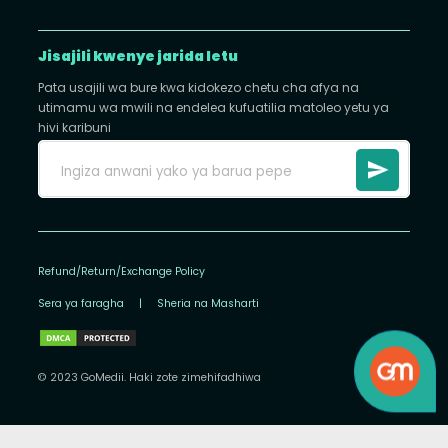
Jisajili kwenye jarida letu
Pata usajili wa bure kwa kidokezo chetu cha afya na
utimamu wa mwili na endelea kufuatilia matoleo yetu ya
hivi karibuni
Refund/Return/Exchange Policy
Sera ya faragha
|
Sheria na Masharti
© 2023 GoMedii. Haki zote zimehifadhiwa