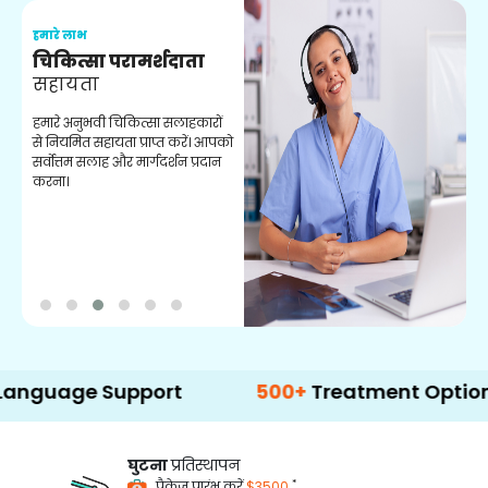
हमारे लाभ
ह
चिकित्सा परामर्शदाता
सहायता
व
हमारे अनुभवी चिकित्सा सलाहकारों
ब
से नियमित सहायता प्राप्त करें। आपको
व
सर्वोत्तम सलाह और मार्गदर्शन प्रदान
ह
करना।
ऑ
ge Support
500+
Treatment Options
घुटना
प्रतिस्थापन
*
पैकेज प्रारंभ करें
$3500