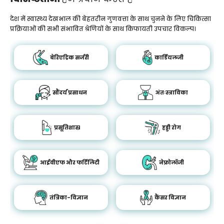
देश में स्वास्थ्य देखभाल की बेहतरीन गुणवत्ता के साथ चुनने के लिए चिकित्सा
प्रक्रियाओं की सभी संभावित श्रेणियों के साथ किफायती उपचार विकल्प।
बेरिएट्रिक सर्जरी
कार्डियलजी
सौंदर्य प्रसाधन
अंतःस्त्राविका
प्रसूतिशास्र
हड्डी रोग
आईवीएफ और फर्टिलिटी
नेफ्रोलॉजी
तंत्रिका-विज्ञान
कैंसर विज्ञान