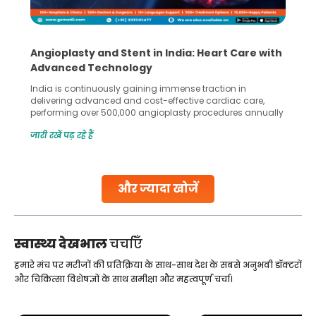
Angioplasty and Stent in India: Heart Care with
Advanced Technology
India is continuously gaining immense traction in
delivering advanced and cost-effective cardiac care,
performing over 500,000 angioplasty procedures annually
with a success rate exceeding 90%. Patients across the
जारी रखें पढ़ रहे हैं
globe are searching for treatments like angioplasty and
stent placement in Indian hospitals, owing to the
combination of high-quality care and affordability.
Studies, such as one published
और ज्यादा खोजें
Continue Reading
स्वास्थ्य देखभाल
चर्चाएँ
हमारे मंच पर मरीजों की प्रतिक्रिया के साथ-साथ देश के सबसे अनुभवी डॉक्टरों
और चिकित्सा विशेषज्ञों के साथ समीक्षा और महत्वपूर्ण चर्चा।