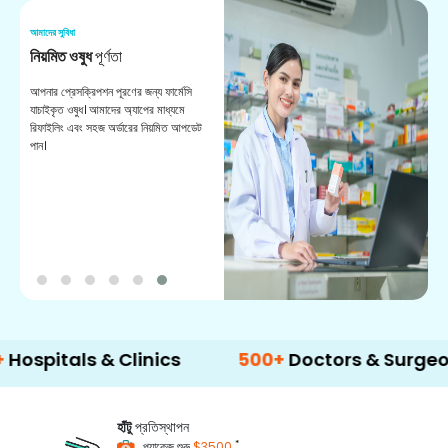
আমাদের সুবিধা
আম
নিয়মিত ওষুধ
পূর্ণতা
ভ
আপনার প্রেসক্রিপশন পূরণের জন্য ফার্মেসি
সহ
যাচাইকৃত ওষুধ। আমাদের অ্যাপের মাধ্যমে
কা
রিফাইলিং এবং সহজ অর্ডারের নিয়মিত আপডেট
দে
পান।
als & Clinics
500+
Doctors & Surgeons
হাঁটু
প্রতিস্থাপন
*
প্যাকেজ শুরু
$3500