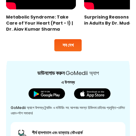
Metabolic Syndrome: Take
Surprising Reasons fo
Care of Your Heart (Part - 1) |
in Adults By Dr. Mudas
Dr. Ajay Kumar Sharma
সব দেখ
ডাউনলোড করুন
GoMedii অ্যাপ
এ উপলব্ধ
GoMedii অ্যাপে উপলব্ধ ট্র্যাকিং ও মনিটরিং সহ আপনার সমস্ত চিকিৎসা চাহিদার প্রযুক্তি-চালিত
ওয়ান-স্টপ সমাধান।
শীর্ষ হাসপাতাল এবং ডাক্তার নেটওয়ার্ক