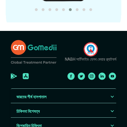
NABH সার্টিফাইড হেলথ কেয়ার প্ল্যাটফর্ম
ভারতের শীর্ষ হাসপাতাল
চিকিৎসা বিশেষত্ব
বিশেষায়িত চিকিৎসা