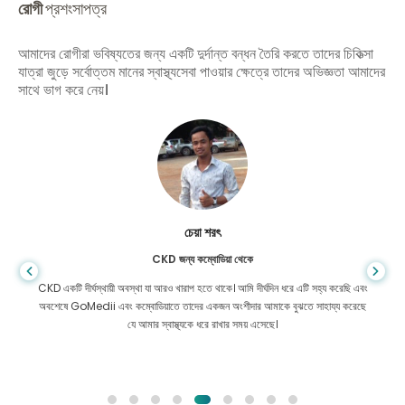
রোগী
প্রশংসাপত্র
আমাদের রোগীরা ভবিষ্যতের জন্য একটি দুর্দান্ত বন্ধন তৈরি করতে তাদের চিকিত্সা
যাত্রা জুড়ে সর্বোত্তম মানের স্বাস্থ্যসেবা পাওয়ার ক্ষেত্রে তাদের অভিজ্ঞতা আমাদের
সাথে ভাগ করে নেয়।
আরিফ হাফিজ
লিভার সিরোসিসের জন্য বাংলাদেশ থেকে
আপনি কখনই জানেন না যে জীবন কখন ভুল মোড় নেয়, যখন আমার লিভার সিরোসিস ধরা পড়ে, তখন
আমার কোথাও যাওয়ার ছিল না। আমার তহবিল কম ছিল এবং আমি কি করব তা জানতাম না।
বাংলাদেশে GoMedii-এর একজন অংশীদারের সাথে আমার সাথে যোগাযোগ করা হয়েছিল।