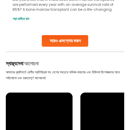
are performed every year with an average survival rate of
85%? A bone marrow transplant can be a life-changing
treatment for an individual, choosing the right hospital can
পড়া চালিয়ে যান
make all the difference. India has some of the world’s
leading hospitals for bone marrow transplants.
Continue Reading
আরও এক্সপ্লোর করুন
স্বাস্থ্যসেবা
আলোচনা
আমাদের প্ল্যাটফর্মে রোগীর প্রতিক্রিয়া সহ দেশের সবচেয়ে অভিজ্ঞ ডাক্তার এবং চিকিৎসা বিশেষজ্ঞদের সাথে
পর্যালোচনা এবং গুরুত্বপূর্ণ আলোচনা।