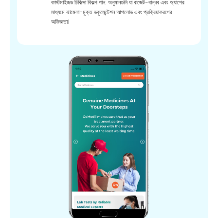
কাস্টমাইজড চিকিত্সা বিকল্প পান. অনুমানগুলি যা বাজেট-বান্ধব এবং অ্যাপের
মাধ্যমে ঝামেলা-মুক্ত ডকুমেন্টেশন আপলোড এবং প্রক্রিয়াকরণের
অভিজ্ঞতা।