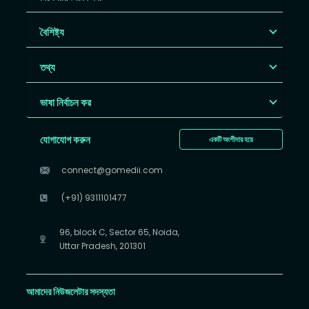
বৈশিষ্ট্য
তথ্য
ভাষা নির্বাচন কর
যোগাযোগ করুন
একটি অংশীদার হয়ে
connect@gomedii.com
(+91) 9311101477
96, block C, Sector 65, Noida,
Uttar Pradesh, 201301
আমাদের নিউজলেটার সদস্যতা