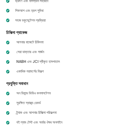
ভ্রমণ এবং বাসস্থান সহায়তা
পিকআপ এবং ড্রপ সুবিধা
সহজ ডকুমেন্টেশন প্রক্রিয়া
চিকিত্সা প্যাকেজ
আপনার বাজেটে চিকিৎসা
সেরা ডাক্তার এবং সার্জন
NABH এবং JCI স্বীকৃত হাসপাতাল
একাধিক পরামর্শের বিকল্প
প্রযুক্তি সমাধান
অন ডিমান্ড ভিডিও কনসালটেশন
সুরক্ষিত স্বাস্থ্য রেকর্ড
ট্র্যাক এবং আপনার চিকিত্সা পরিকল্পনা
বই ল্যাব টেস্ট এবং অর্ডার ঔষধ অনলাইন