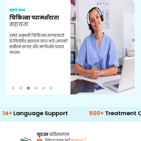
हमारे लाभ
ह
चिकित्सा परामर्शदाता
सहायता
व
हमारे अनुभवी चिकित्सा सलाहकारों
ब
से नियमित सहायता प्राप्त करें। आपको
व
सर्वोत्तम सलाह और मार्गदर्शन प्रदान
ह
करना।
ऑ
nguage Support
500+
Treatment Options
घुटना
प्रतिस्थापन
*
पैकेज प्रारंभ करें
$3500