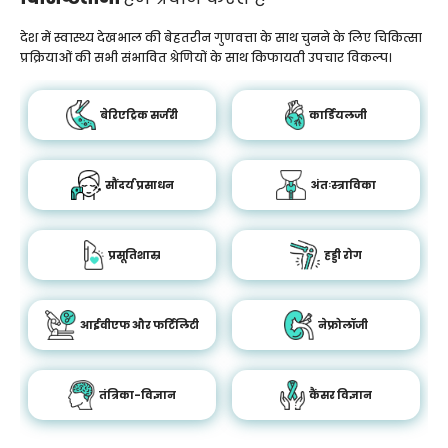
देश में स्वास्थ्य देखभाल की बेहतरीन गुणवत्ता के साथ चुनने के लिए चिकित्सा
प्रक्रियाओं की सभी संभावित श्रेणियों के साथ किफायती उपचार विकल्प।
बेरिएट्रिक सर्जरी
कार्डियलजी
सौंदर्य प्रसाधन
अंतःस्त्राविका
प्रसूतिशास्र
हड्डी रोग
आईवीएफ और फर्टिलिटी
नेफ्रोलॉजी
तंत्रिका-विज्ञान
कैंसर विज्ञान