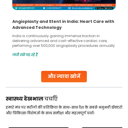
Angioplasty and Stent in India: Heart Care with
Advanced Technology
India is continuously gaining immense traction in
delivering advanced and cost-effective cardiac care,
performing over 500,000 angioplasty procedures annually
with a success rate exceeding 90%. Patients across the
जारी रखें पढ़ रहे हैं
globe are searching for treatments like angioplasty and
stent placement in Indian hospitals, owing to the
combination of high-quality care and affordability.
Studies, such as one published
और ज्यादा खोजें
Continue Reading
स्वास्थ्य देखभाल
चर्चाएँ
हमारे मंच पर मरीजों की प्रतिक्रिया के साथ-साथ देश के सबसे अनुभवी डॉक्टरों
और चिकित्सा विशेषज्ञों के साथ समीक्षा और महत्वपूर्ण चर्चा।