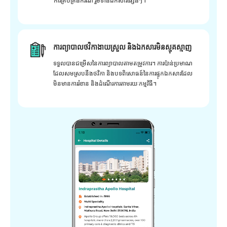
ការគ្រប់គ្រងករណី រួមទាំងឯកសារផ្សេងៗ។
ការព្យាបាលថវិកាងាយស្រួល និងឯកសារមិនស្មុគស្មាញ
ទទួលបានជម្រើសនៃការព្យាបាលតាមតម្រូវការ។ ការប៉ាន់ប្រមាណ
ដែលសមស្របនឹងថវិកា និងបទពិសោធន៍នៃការផ្ទុកឯកសារដែល
មិនមានការរំខាន និងដំណើរការតាមរយៈកម្មវិធី។