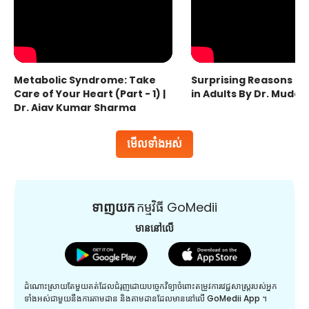
Metabolic Syndrome: Take
Surprising Reasons fo
Care of Your Heart (Part - 1) |
in Adults By Dr. Mudas
Dr. Ajay Kumar Sharma
មើលទាំងអស់
ទាញយក
កម្មវិធី GoMedii
មាននៅលើ
ដំណោះស្រាយតែមួយគត់ដែលជំរុញដោយបច្ចេកវិទ្យាចំពោះតម្រូវការវេជ្ជសាស្រ្តរបស់អ្នក
ទាំងអស់ជាមួយនឹងការតាមដាន និងតាមដានដែលមាននៅលើ GoMedii App ។