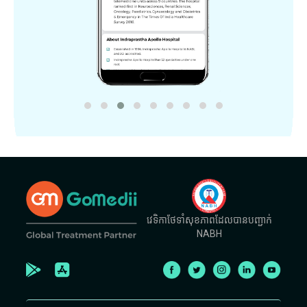
វេទិកាថែទាំសុខភាពដែលបានបញ្ជាក់
NABH