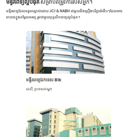
មន្ទីរពេទ្យល្អបំផុត
សម្រាប់តម្រូវការរបស់អ្នក។
មន្ទីរពេទ្យដែលទទួលស្គាល់ដោយ JCI & NABH ជាមួយនឹងគ្រឿងបរិក្ខារទំនើបៗដែលអាច
រកបានក្នុងតម្លៃសមរម្យ រួមជាមួយបុគ្គលិកពេទ្យល្អបំផុត។
មន្ទីរពេទ្យឯកទេស Blk
ដេលី
,
ប្រទេសឥណ្ឌា