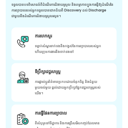
ទទួលបានបទពិសោធន៍ពីដំណើរការដ៏ងាយស្រួល និងតម្លាភាពក្នុងការធ្វើឱ្យដំណើរនៃ
ការព្យាបាលរបស់អ្នកទទួលបានជោគជ័យពី Discovery ដល់ Discharge
ជាមួយនឹងដំណើរការដ៏ងាយស្រួលរលូន។
ការសាកសួរ
ទម្លាក់សំណួរទាក់ទងនឹងកង្វល់នៃការព្យាបាលរបស់អ្នក
ហើយក្រុមការងារនឹងទាក់ទងទៅ
ទីប្រឹក្សាវេជ្ជសាស្ត្រ
ការផ្លាស់ប្តូរព័ត៌មានប្រកបដោយទំនុកចិត្ត និងជំនួយ
មួយទល់មួយ ផ្តល់ដោយអ្នកប្រឹក្សាផ្នែកវេជ្ជសាស្រ្តរបស់
យើង។
ការធ្វើផែនការព្យាបាល
ពីសំបុត្រទៅទិដ្ឋាការ និងការជ្រើសរើសកញ្ចប់ដែលមាន