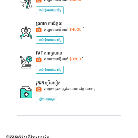
ចាប់ផ្តើមការវាយតម្លៃ
ត្រគាក
ការជំនួស
*
កញ្ចប់ចាប់ផ្តើមនៅ
$4000
ចាប់ផ្តើមការវាយតម្លៃ
IVF
ការព្យាបាល
*
កញ្ចប់ចាប់ផ្តើមនៅ
$3200
ចាប់ផ្តើមការវាយតម្លៃ
រុករក
ច្រើនទៀត
កញ្ចប់វេជ្ជសាស្ត្រដែលមានតម្លៃសមរម្យ
ផ្ញើការសាកសួរ
ឯកទេស
យើងផ្តល់ជូន