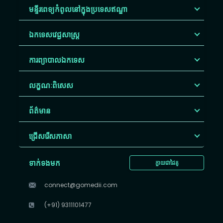
មន្ទីរពេទ្យកំពូលនៅក្នុងប្រទេសឥណ្ឌា
ឯកទេសវេជ្ជសាស្ត្រ
ការព្យាបាលឯកទេស
លក្ខណៈពិសេស
ព័ត៌មាន
ជ្រើសរើស​ភាសា
ទាក់ទងមក
ក្លាយជាដៃគូ
connect@gomedii.com
(+91) 9311101477