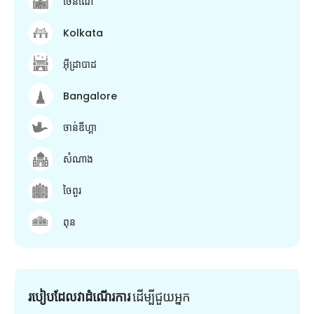
ចេនណៃ
Kolkata
អ៊ីដ្រាបាដ
Bangalore
ចាន់ឌីហ្គា
សំណាង
ចៃពួរ
ពុន
របៀបដែលវាដំណើរការ
ដើម្បី​ជួយ​អ្នក