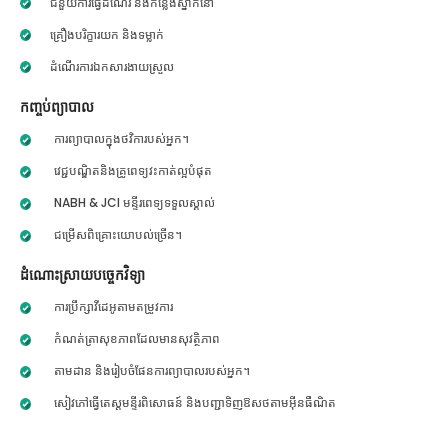
ជំនួយការធ្វើដំណើរ និងកន្លែងស្នាក់នៅ
គ្រឿងបរិក្ខារយក និងទម្លាក់
ដំណើរការឯកសារងាយស្រួល
កញ្ចប់ព្យាបាល
ការព្យាបាលក្នុងថវិការបស់អ្នក។
វេជ្ជបណ្ឌិតនិងគ្រូពេទ្យវះកាត់ល្អបំផុត
NABH & JCI មន្ទីរពេទ្យទទួលស្គាល់
ជម្រើសពិគ្រោះយោបល់ច្រើន។
ដំណោះស្រាយបច្ចេកវិទ្យា
ការប្រឹក្សាវីដេអូតាមតម្រូវការ
កំណត់ត្រាសុខភាពដែលមានសុវត្ថិភាព
តាមដាន និងរៀបចំផែនការព្យាបាលរបស់អ្នក។
សៀវភៅធ្វើតេស្តមន្ទីរពិសោធន៍ និងបញ្ជាទិញឱសថតាមអ៊ីនធឺណិត