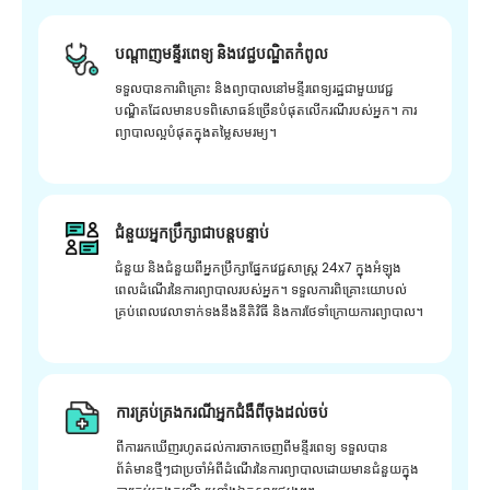
បណ្តាញមន្ទីរពេទ្យ និងវេជ្ជបណ្ឌិតកំពូល
ទទួលបានការពិគ្រោះ និងព្យាបាលនៅមន្ទីរពេទ្យរដ្ឋជាមួយវេជ្ជ
បណ្ឌិតដែលមានបទពិសោធន៍ច្រើនបំផុតលើករណីរបស់អ្នក។ ការ
ព្យាបាលល្អបំផុតក្នុងតម្លៃសមរម្យ។
ជំនួយអ្នកប្រឹក្សាជាបន្តបន្ទាប់
ជំនួយ និងជំនួយពីអ្នកប្រឹក្សាផ្នែកវេជ្ជសាស្រ្ត 24x7 ក្នុងអំឡុង
ពេលដំណើរនៃការព្យាបាលរបស់អ្នក។ ទទួលការពិគ្រោះយោបល់
គ្រប់ពេលវេលាទាក់ទងនឹងនីតិវិធី និងការថែទាំក្រោយការព្យាបាល។
ការគ្រប់គ្រងករណីអ្នកជំងឺពីចុងដល់ចប់
ពីការរកឃើញរហូតដល់ការចាកចេញពីមន្ទីរពេទ្យ ទទួលបាន
ព័ត៌មានថ្មីៗជាប្រចាំអំពីដំណើរនៃការព្យាបាលដោយមានជំនួយក្នុង