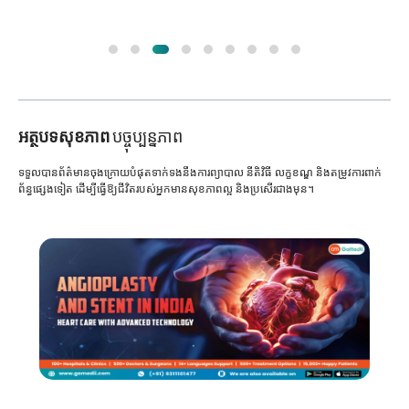
អត្ថបទសុខភាព
បច្ចុប្បន្នភាព
ទទួលបានព័ត៌មានចុងក្រោយបំផុតទាក់ទងនឹងការព្យាបាល នីតិវិធី លក្ខខណ្ឌ និងតម្រូវការពាក់
ព័ន្ធផ្សេងទៀត ដើម្បីធ្វើឱ្យជីវិតរបស់អ្នកមានសុខភាពល្អ និងប្រសើរជាងមុន។