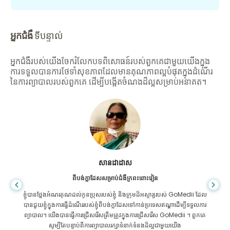
អ្នកជំងឺ
ទីបន្ទាល់
អ្នកជំងឺរបស់យើងចែករំលែកបទពិសោធន៍របស់ពួកគេជាមួយយើងក្នុង
ការទទួលបានការថែទាំសុខភាពដែលមានគុណភាពល្អបំផុតក្នុងដំណើរ
នៃការព្យាបាលរបស់ពួកគេ ដើម្បីបង្កើតចំណងដ៏ល្អសម្រាប់អនាគត។
សានដាដាស
ពីបង់ក្លាដែសសម្រាប់ជំងឺក្រពះពោះវៀន
ខ្ញុំបានថ្លែងអំណរគុណដល់កូនប្រុសរបស់ខ្ញុំ និងក្រុមដ៏អស្ចារ្យរបស់ GoMedii ដែល
បានជួយខ្ញុំក្នុងការធ្វើដំណើររបស់ខ្ញុំពីបង់ក្លាដែសទៅកាន់ប្រទេសឥណ្ឌាដើម្បីទទួលការ
ព្យាបាល។ យើងបានធ្វើការជ្រើសរើសត្រឹមត្រូវក្នុងការជ្រើសរើស GoMedii ។ ពួកគេ
សូម្បីតែបន្ទាប់ពីការព្យាបាលរក្សាទំនាក់ទំនងដ៏ល្អជាមួយយើង