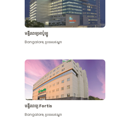
មន្ទីរពេទ្យអាប៉ូឡូ
Bangalore
,
ប្រទេសឥណ្ឌា
មើល​ច្រើន​ទៀត
មន្ទីរពេទ្យ Fortis
Bangalore
,
ប្រទេសឥណ្ឌា