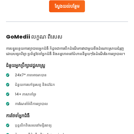
ស្វែងយល់បន្ថែម
GoMedii
លក្ខណៈពិសេស
ការបន្ធូរបន្ថយការព្យាបាលអ្នកជំងឺ ក៏ដូចជាការបើកដំណើរការវាជាមួយនឹងដំណោះស្រាយជំរុញ
ដោយបច្ចេកវិទ្យា ប្រព័ន្ធថែទាំអ្នកជំងឺ និងតម្លាភាពនៅជំហាននីមួយៗនៃដំណើរនៃការព្យាបាល។
ជំនួយអ្នកប្រឹក្សាវេជ្ជសាស្ត្រ
24x7* ភាពអាចរកបាន
ជំនួយការហៅទូរសព្ទ និងជជែក
14+ ភាសាគាំទ្រ
ការណែនាំអំពីការព្យាបាល
ការថែទាំអ្នកជំងឺ
បុគ្គលិកពិសេសនៅមន្ទីរពេទ្យ