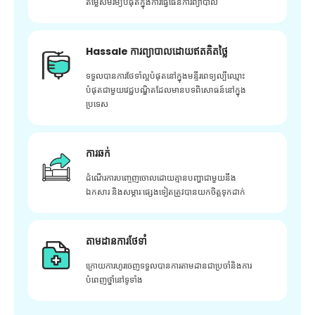
តម្លៃសមរម្យបំផុតក្នុងការធ្វើផែនការព្យាបាល
Hassale ការព្យាបាលដោយឥតគិតថ្លៃ
ទទួលបានការថែទាំល្អបំផុតនៅក្នុងមន្ទីរពេទ្យល្បីឈ្មោះ
បំផុតជាមួយវេជ្ជបណ្ឌិតដែលមានបទពិសោធន៍នៅក្នុង
ប្រទេស
ការឆក់
ដំណើរការបញ្ចេញចោលដោយគ្មានបញ្ហាជាមួយនឹង
ឯកសារ និងសម្ភារៈផ្សេងទៀតត្រូវបានយកចិត្តទុកដាក់
តាមដានការថែទាំ
ក្រោយ​ការ​ហូរ​ចេញ​ទទួល​បាន​ការ​តាមដាន​ជា​ប្រចាំ​និង​ការ​
បំពេញ​ថ្នាំ​នៅ​ទូទាំង​