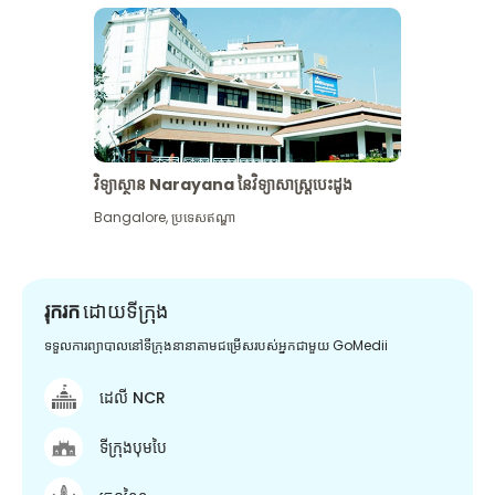
វិទ្យាស្ថាន Narayana នៃវិទ្យាសាស្រ្តបេះដូង
Bangalore
,
ប្រទេសឥណ្ឌា
រុករក
ដោយទីក្រុង
ទទួលការព្យាបាលនៅទីក្រុងនានាតាមជម្រើសរបស់អ្នកជាមួយ GoMedii
ដេលី NCR
ទីក្រុងបុមបៃ