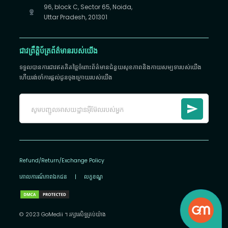
96, block C, Sector 65, Noida,
Uttar Pradesh, 201301
ជាវព្រឹត្តិប័ត្រព័ត៌មានរបស់យើង
ទទួលបានការជាវឥតគិតថ្លៃចំពោះព័ត៌មានជំនួយសុខភាពនិងកាយសម្បទារបស់យើង
ហើយរង់ចាំការផ្តល់ជូនចុងក្រោយរបស់យើង
Refund/Return/Exchange Policy
គោលការណ៍​ភាព​ឯកជន
|
លក្ខខណ្ឌ
© 2023 GoMedii ។ រក្សា​រ​សិទ្ធ​គ្រប់យ៉ាង