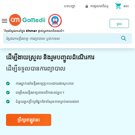
shopping_cart
បទបញ្ជា
ការចូលជាដៃគូ
រទេះ
menu
ចូល
*
កំពុងស្វែងរកនៅក្នុង
Khmer
ផ្លាស់ប្តូរភាសាពីខាងលើ។
ដើម្បីងាយស្រួល និងរួមបញ្ចូលដំណើរការ
ដើម្បីទទួលបានការព្យាបាល
ការស្នាក់នៅមន្ទីរពេទ្យប្រកបដោយផាសុកភាព
ជម្រើសមន្ទីរពេទ្យតាមថវិការបស់អ្នក។
ជំនួយអ្នកប្រឹក្សាផ្នែកថែទាំសុខភាពគ្រប់ពេលវេលា
ប្រឹក្សាឥឡូវនេះ