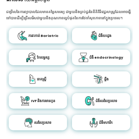
ជម្រើសនៃការព្យាបាលដែលមានតម្លៃសមរម្យ ជាមួយនឹងគ្រប់ជួរនៃនីតិវិធីវេជ្ជសាស្រ្តដែលអាចធ្វើ
ទៅបានដើម្បីជ្រើសរើសជាមួយនឹងគុណភាពល្អបំផុតនៃការថែទាំសុខភាពនៅក្នុងប្រទេស។
ការវះកាត់ Bariatric
ជំងឺបេះដូង
កែសម្ផស្ស
ជំងឺ endocrinology
រោគស្ត្រី
ឆ្អឹង
IVF និងការមានកូន
ជំងឺសរសៃប្រសាទ
សរសៃប្រសាទ
ជំងឺមហារីក