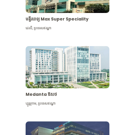
មន្ទីរពេទ្យ Max Super Speciality
ដេលី
,
ប្រទេសឥណ្ឌា
Medanta ឱសថ
ហ្គូរូក្រាម
,
ប្រទេសឥណ្ឌា