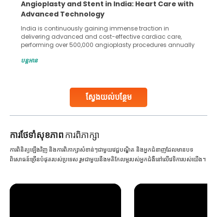
Angioplasty and Stent in India: Heart Care with
Advanced Technology
India is continuously gaining immense traction in
delivering advanced and cost-effective cardiac care,
performing over 500,000 angioplasty procedures annually
with a success rate exceeding 90%. Patients across the
បន្តអាន
globe are searching for treatments like angioplasty and
stent placement in Indian hospitals, owing to the
combination of high-quality care and affordability.
Studies, such as one published
ស្វែងយល់បន្ថែម
Continue Reading
ការ​ថែទាំ​សុខភាព
ការពិភាក្សា
ការពិនិត្យឡើងវិញ និងការពិភាក្សាសំខាន់ៗជាមួយវេជ្ជបណ្ឌិត និងអ្នកជំនាញដែលមានបទ
ពិសោធន៍ច្រើនបំផុតរបស់ប្រទេស រួមជាមួយនឹងមតិកែលម្អរបស់អ្នកជំងឺនៅលើវេទិការបស់យើង។