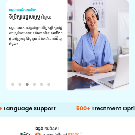
អត្ថប្រយោជន៍របស់យើង។
អត
ទីប្រឹក្សាវេជ្ជសាស្ត្រ
ជំនួយ
វ
យ
ទទួលបានការគាំទ្រជាប្រចាំពីអ្នកប្រឹក្សាវេជ្ជ
សាស្ត្រដែលមានបទពិសោធន៍របស់យើង។
ក
ផ្តល់ឱ្យអ្នកនូវដំបូន្មាន និងការណែនាំដ៏ល្អ
វ
បំផុត។
ប
ក្
ព
ឡ
age Support
500+
Treatment Options
ជង្គង់
ការជំនួស
*
កញ្ចប់ចាប់ផ្តើមនៅ
$3500