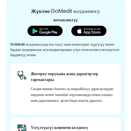
Жүктөө
GoMedii колдонмосу
жеткиликтүү
GoMedii колдонмосунда көз салуу жана мониторинг жүргүзүү менен
бардык медициналык муктаждыктарыңыз үчүн технологияга негизделген
бирдиктүү чечим.
Жогорку оорукана жана дарыгерлер
тармактары
Сиздин ишиңиз боюнча эң тажрыйбалуу дарыгерлердин
жардамы менен заманбап ооруканаларда кеңеш алыңыз
жана дарыланыңыз. арзан баада мыкты дарылоо.
Үзгүлтүксүз кеңешчи колдоосу