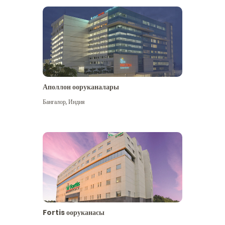
Аполлон ооруканалары
Көбүрөөк көрүү
Бангалор
,
Индия
Fortis ооруканасы