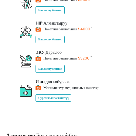
Баалоону баштоо
HIP
Алмаштыруу
*
Пакеттин башталышы
$4000
Баалоону баштоо
ЭКУ
Дарылоо
*
Пакеттин башталышы
$3200
Баалоону баштоо
Изилдөө
көбүрөөк
Жеткиликтүү медициналык пакеттер
Сурамжылоо жөнөтүү
Адистиктер
Биз сунуштайбыз