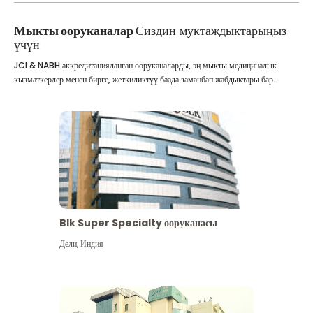
Мыкты ооруканалар
Сиздин муктаждыктарыңыз
үчүн
JCI & NABH аккредитацияланган ооруканаларды, эң мыкты медициналык
кызматкерлер менен бирге, жеткиликтүү баада заманбап жабдыктары бар.
Blk Super Specialty ооруканасы
Дели
,
Индия