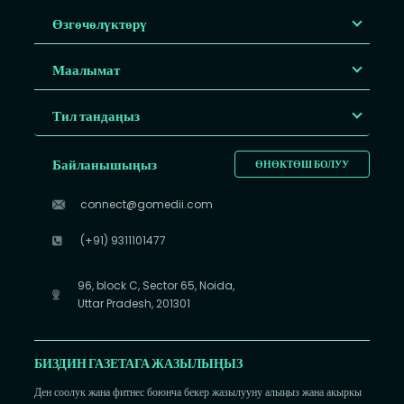
Өзгөчөлүктөрү
Маалымат
Тил тандаңыз
Байланышыңыз
ӨНӨКТӨШ БОЛУУ
connect@gomedii.com
(+91) 9311101477
96, block C, Sector 65, Noida,
Uttar Pradesh, 201301
БИЗДИН ГАЗЕТАГА ЖАЗЫЛЫҢЫЗ
Ден соолук жана фитнес боюнча бекер жазылууну алыңыз жана акыркы