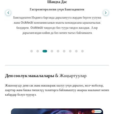
Шандха Дас
Гастроэнтерология үчүн Бангладештен
Бангладештен Индияга барганда дарыланууга жардам берген уулума
жана GoMedii компаниясынын мыкты командасына ыраазычылык
билдирем. GoMedii тандоодо биз туура тандоо жасадык. Алар
дарылангандан кийин да биз менен тыгыз байланышта
Ден соолук макалалары
& Жаңыртуулар
Жашооңузду дени сак жана жакшыраак кылуу үчүн дарылоо, жол-жоболор,
шарттар жана башка тиешелүү талаптарга байланыштуу акыркы маалымат менен
кабардар болуп туруңуз.