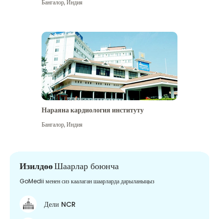
Бангалор
,
Индия
Нараяна кардиология институту
Бангалор
,
Индия
Изилдөө
Шаарлар боюнча
GoMedii менен сиз каалаган шаарларда дарыланыңыз
Дели NCR