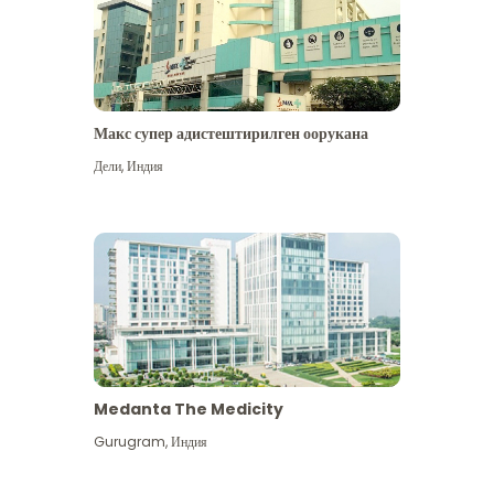
Макс супер адистештирилген оорукана
Дели
,
Индия
Medanta The Medicity
Gurugram
,
Индия