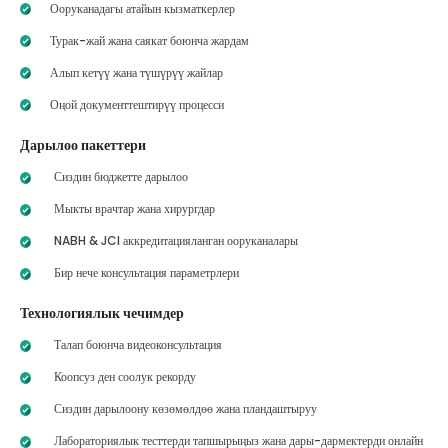
Ооруканадагы атайын кызматкерлер
Турак-жай жана саякат боюнча жардам
Алып кетүү жана түшүрүү жайлар
Оңой документтештирүү процесси
Дарылоо пакеттери
Сиздин бюджетте дарылоо
Мыкты врачтар жана хирургдар
NABH & JCI аккредитацияланган ооруканалары
Бир нече консультация параметрлери
Технологиялык чечимдер
Талап боюнча видеоконсультация
Коопсуз ден соолук рекорду
Сиздин дарылоону көзөмөлдөө жана пландаштыруу
Лабораториялык тесттерди тапшырыңыз жана дары-дармектерди онлайн