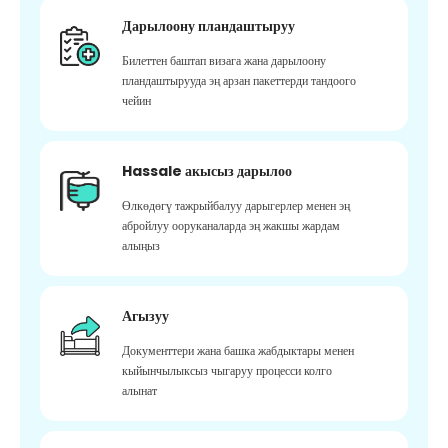
Дарылоону пландаштыруу
Билеттен баштап визага жана дарылоону
пландаштырууда эң арзан пакеттерди тандоого
чейин
Hassale акысыз дарылоо
Өлкөдөгү тажрыйбалуу дарыгерлер менен эң
абройлуу ооруканаларда эң жакшы жардам
алыңыз
Агызуу
Документтери жана башка жабдыктары менен
кыйынчылыксыз чыгаруу процесси колго
алынат