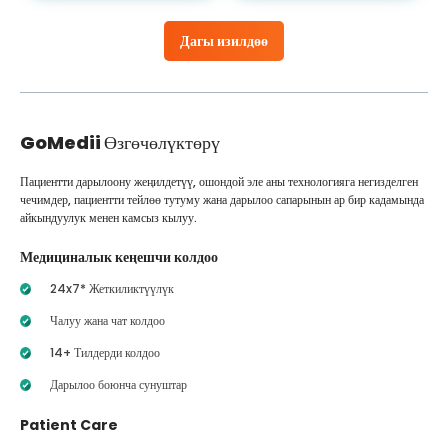
Дагы изилдөө
GoMedii
Өзгөчөлүктөрү
Пациентти дарылоону жеңилдетүү, ошондой эле аны технологияга негизделген
чечимдер, пациентти тейлөө тутуму жана дарылоо сапарынын ар бир кадамында
айкындуулук менен камсыз кылуу.
Медициналык кеңешчи колдоо
24x7* Жеткиликтүүлүк
Чалуу жана чат колдоо
14+ Тилдерди колдоо
Дарылоо боюнча сунуштар
Patient Care