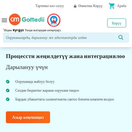
shopping_cart
Тартипке көз салуу
Өнөктөш Кирүү
Араба
menu
Кирүү
*
Издөө
Kyrgyz
Тилди жогорудан өзгөртүңүз.
Процессти жеңилдетүү жана интеграциялоо
Дарылануу үчүн
Ооруканада жайлуу болуу
Сиздин бюджетке жараша оорукана тандоо
Бардык убакыттагы саламаттыкты сактоо боюнча кеңешчи колдоо
Азыр кеңешиңиз