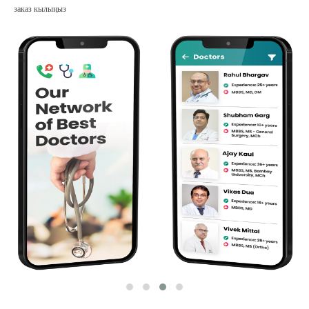
заказ кылыңыз