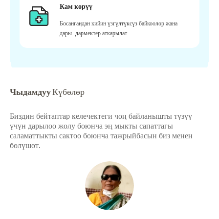
Кам көрүү
Босангандан кийин үзгүлтүксүз байкоолор жана
дары-дармектер аткарылат
Чыдамдуу
Күбөлөр
Биздин бейтаптар келечектеги чоң байланышты түзүү
үчүн дарылоо жолу боюнча эң мыкты сапаттагы
саламаттыкты сактоо боюнча тажрыйбасын биз менен
бөлүшөт.