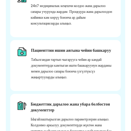
24x7 медициналык кеңешчи колдоо жана дарылоо
сапары учурунда жардам. Процедура жана дарылоодон
кийинки кам көрүү боюнча ар дайым
консультацияларды алыңыз.
Пациенттин ишин аягына чейин башкаруу
Табылгандан тартып чыгарууга чейин ар кандай
документтерди камтыган ишти башкаруунун жардамы
менен дарылоо сапары боюнча үзгүлтүксүз
жаңыртууларды алыңыз.
Бюджеттик дарылоо жана убара болбостон
документтер
Ыңгайлаштырылган дарылоо параметрлерин алыңыз.
Колдонмо аркылуу документтерди жүктөө жана
иштетүү кыйынчылыксыз бюджетке ылайыкталган баа