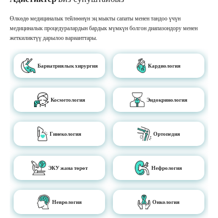
Өлкөдө медициналык тейлөөнүн эң мыкты сапаты менен тандоо үчүн
медициналык процедуралардын бардык мүмкүн болгон диапазондору менен
жеткиликтүү дарылоо варианттары.
Бариатриялык хирургия
Кардиология
Косметология
Эндокринология
Гинекология
Ортопедия
ЭКУ жана төрөт
Нефрология
Неврология
Онкология