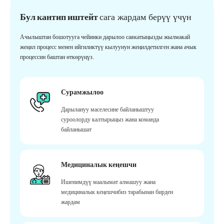
Бул кантип иштейт
сага жардам берүү үчүн
Ачылыштан бошотууга чейинки дарылоо саякатыңызды жылмакай
жеңил процесс менен ийгиликтүү кылуунун жеңилдетилген жана ачык
процессин баштан өткөрүңүз.
Сурамжылоо
Дарылануу маселесине байланыштуу
суроолорду калтырыңыз жана команда
байланышат
Медициналык кеңешчи
Ишенимдүү маалымат алмашуу жана
медициналык кеңешчибиз тарабынан бирден
жардам