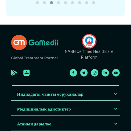
NABH Certified Healthcare
Platform
Индиядагы мыкты ооруканалар
Медициналык адистиктер
Атайын дарылоо