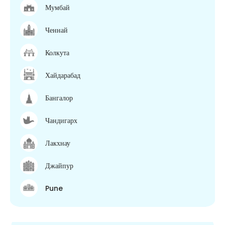
Мумбай
Ченнай
Колкута
Хайдарабад
Бангалор
Чандигарх
Лакхнау
Джайпур
Pune