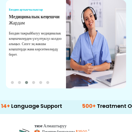
Биздин артыкчылыктар
Б
Медициналык кеңешчи
О
Жардам
К
Биздин тажрыйбалуу медициналык
Д
кеңешчилерден үзгүлтүксүз колдоо
ж
алыңыз. Сизге эң жакшы
р
кеңештерди жана көрсөтмөлөрдү
т
берет.
о
guage Support
500+
Treatment Options
тизе
Алмаштыруу
*
Пакеттин башталышы
$3500