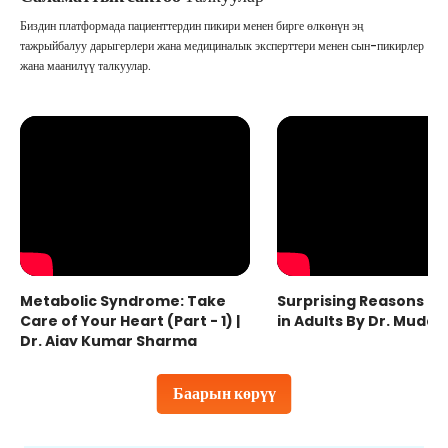
Биздин платформада пациенттердин пикири менен бирге өлкөнүн эң
тажрыйбалуу дарыгерлери жана медициналык эксперттери менен сын-пикирлер
жана маанилүү талкуулар.
Metabolic Syndrome: Take
Surprising Reasons fo
Care of Your Heart (Part - 1) |
in Adults By Dr. Mudas
Dr. Ajay Kumar Sharma
Баарын көрүү