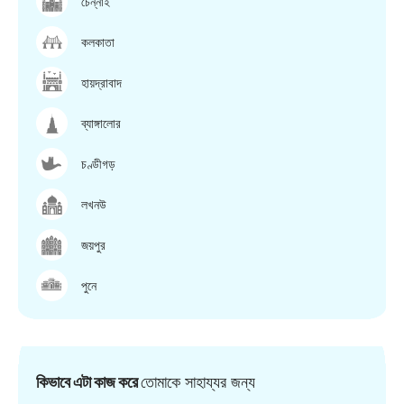
চেন্নাই
কলকাতা
হায়দ্রাবাদ
ব্যাঙ্গালোর
চণ্ডীগড়
লখনউ
জয়পুর
পুনে
কিভাবে এটা কাজ করে
তোমাকে সাহায্যর জন্য