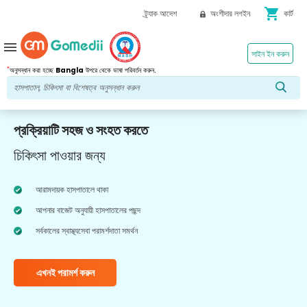
shopping_cart
ট্র্যাক আদেশ
অংশীদার লগইন
কার্ট
menu
সাইন ইন করুন
*
অনুসন্ধান করা হচ্ছে
Bangla
উপরে থেকে ভাষা পরিবর্তন করুন.
প্রক্রিয়াটি সহজ ও সংহত করতে
চিকিৎসা পাওয়ার জন্য
আরামদায়ক হাসপাতালে থাকা
আপনার বাজেট অনুযায়ী হাসপাতালের পছন্দ
সর্বকালের স্বাস্থ্যসেবা পরামর্শদাতা সমর্থন
এখনই পরামর্শ করুন