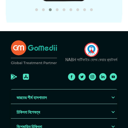
NABH সার্টিফাইড হেলথ কেয়ার প্ল্যাটফর্ম
ভারতের শীর্ষ হাসপাতাল
চিকিৎসা বিশেষত্ব
বিশেষায়িত চিকিৎসা