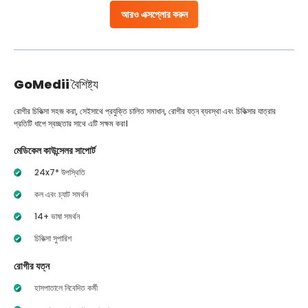
আরও এক্সপ্লোর করুন
GoMedii
বৈশিষ্ট্য
রোগীর চিকিত্সা সহজ করা, সেইসাথে প্রযুক্তি চালিত সমাধান, রোগীর যত্ন ব্যবস্থা এবং চিকিত্সার যাত্রার
প্রতিটি ধাপে স্বচ্ছতার সাথে এটি সক্ষম করা।
মেডিকেল কাউন্সেলর সাপোর্ট
24x7* উপস্থিতি
কল এবং চ্যাট সমর্থন
14+ ভাষা সমর্থন
চিকিত্সা সুপারিশ
রোগীর যত্ন
হাসপাতালে নিবেদিত কর্মী