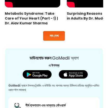
Metabolic Syndrome: Take
Surprising Reasons fo
Care of Your Heart (Part - 1) |
in Adults By Dr. Mudas
Dr. Ajay Kumar Sharma
সব দেখ
ডাউনলোড করুন
GoMedii অ্যাপ
এ উপলব্ধ
GoMedii অ্যাপে উপলব্ধ ট্র্যাকিং ও মনিটরিং সহ আপনার সমস্ত চিকিৎসা চাহিদার প্রযুক্তি-চালিত
ওয়ান-স্টপ সমাধান।
শীর্ষ হাসপাতাল এবং ডাক্তার নেটওয়ার্ক