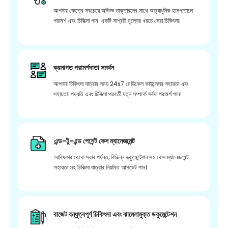
আপনার ক্ষেত্রে সবচেয়ে অভিজ্ঞ ডাক্তারদের সাথে অত্যাধুনিক হাসপাতালে
পরামর্শ এবং চিকিত্সা পান। একটি সাশ্রয়ী মূল্যের খরচে সেরা চিকিৎসা।
ক্রমাগত পরামর্শদাতা সমর্থন
আপনার চিকিৎসা যাত্রার সময় 24x7 মেডিকেল কাউন্সেলর সহায়তা এবং
সহায়তা। পদ্ধতি এবং চিকিত্সা পরবর্তী যত্ন সম্পর্কে সর্বদা পরামর্শ পান।
এন্ড-টু-এন্ড পেশেন্ট কেস ম্যানেজমেন্ট
আবিষ্কার থেকে স্রাব পর্যন্ত, বিভিন্ন ডকুমেন্টেশন সহ কেস ম্যানেজমেন্ট
সহায়তা সহ চিকিত্সা যাত্রার নিয়মিত আপডেট পান।
বাজেট বন্ধুত্বপূর্ণ চিকিৎসা এবং ঝামেলামুক্ত ডকুমেন্টেশন