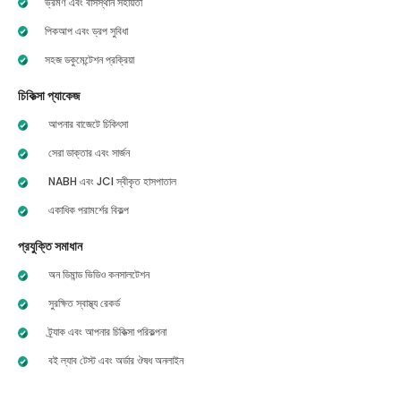
ভ্রমণ এবং বাসস্থান সহায়তা
পিকআপ এবং ড্রপ সুবিধা
সহজ ডকুমেন্টেশন প্রক্রিয়া
চিকিত্সা প্যাকেজ
আপনার বাজেটে চিকিৎসা
সেরা ডাক্তার এবং সার্জন
NABH এবং JCI স্বীকৃত হাসপাতাল
একাধিক পরামর্শের বিকল্প
প্রযুক্তি সমাধান
অন ডিমান্ড ভিডিও কনসালটেশন
সুরক্ষিত স্বাস্থ্য রেকর্ড
ট্র্যাক এবং আপনার চিকিত্সা পরিকল্পনা
বই ল্যাব টেস্ট এবং অর্ডার ঔষধ অনলাইন