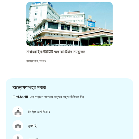
নারায়না ইনস্টিটিউট অফ কার্ডিয়াক সায়েন্সেস
ব্যাঙ্গালোর
,
ভারত
অন্বেষণ
শহর দ্বারা
GoMedii-এর মাধ্যমে আপনার পছন্দের শহরে চিকিৎসা নিন
দিল্লি এনসিআর
মুম্বাই