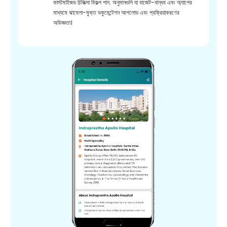
কাস্টমাইজড চিকিত্সা বিকল্প পান. অনুমানগুলি যা বাজেট-বান্ধব এবং অ্যাপের
মাধ্যমে ঝামেলা-মুক্ত ডকুমেন্টেশন আপলোড এবং প্রক্রিয়াকরণের
অভিজ্ঞতা।