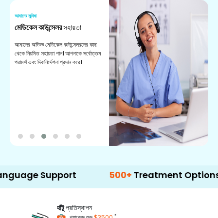
আমাদের সুবিধা
আম
মেডিকেল কাউন্সেলর
সহায়তা
অ
আমাদের অভিজ্ঞ মেডিকেল কাউন্সেলরদের কাছ
ভা
থেকে নিয়মিত সহায়তা পান। আপনাকে সর্বোত্তম
চি
পরামর্শ এবং দিকনির্দেশনা প্রদান করে।
ডা
e Support
500+
Treatment Options
হাঁটু
প্রতিস্থাপন
*
প্যাকেজ শুরু
$3500