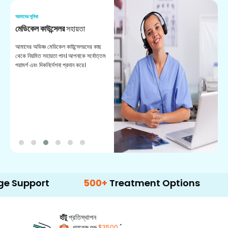
আমাদের সুবিধা
আম
মেডিকেল কাউন্সেলর
সহায়তা
অ
আমাদের অভিজ্ঞ মেডিকেল কাউন্সেলরদের কাছ
ভা
থেকে নিয়মিত সহায়তা পান। আপনাকে সর্বোত্তম
চি
পরামর্শ এবং দিকনির্দেশনা প্রদান করে।
ডা
rt
500+
Treatment Options
হাঁটু
প্রতিস্থাপন
*
প্যাকেজ শুরু
$3500