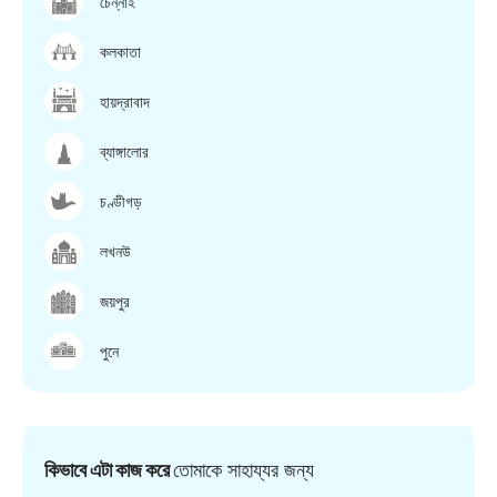
চেন্নাই
কলকাতা
হায়দ্রাবাদ
ব্যাঙ্গালোর
চণ্ডীগড়
লখনউ
জয়পুর
পুনে
কিভাবে এটা কাজ করে
তোমাকে সাহায্যর জন্য