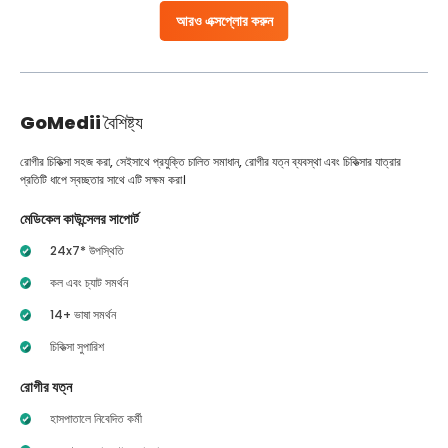
আরও এক্সপ্লোর করুন
GoMedii
বৈশিষ্ট্য
রোগীর চিকিত্সা সহজ করা, সেইসাথে প্রযুক্তি চালিত সমাধান, রোগীর যত্ন ব্যবস্থা এবং চিকিত্সার যাত্রার
প্রতিটি ধাপে স্বচ্ছতার সাথে এটি সক্ষম করা।
মেডিকেল কাউন্সেলর সাপোর্ট
24x7* উপস্থিতি
কল এবং চ্যাট সমর্থন
14+ ভাষা সমর্থন
চিকিত্সা সুপারিশ
রোগীর যত্ন
হাসপাতালে নিবেদিত কর্মী