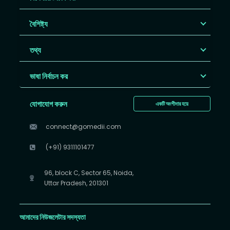
বৈশিষ্ট্য
তথ্য
ভাষা নির্বাচন কর
যোগাযোগ করুন
একটি অংশীদার হয়ে
connect@gomedii.com
(+91) 9311101477
96, block C, Sector 65, Noida,
Uttar Pradesh, 201301
আমাদের নিউজলেটার সদস্যতা