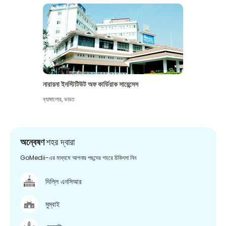
নারায়না ইনস্টিটিউট অফ কার্ডিয়াক সায়েন্সেস
ব্যাঙ্গালোর
,
ভারত
অন্বেষণ
শহর দ্বারা
GoMedii-এর মাধ্যমে আপনার পছন্দের শহরে চিকিৎসা নিন
দিল্লি এনসিআর
মুম্বাই