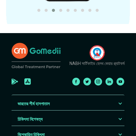
NABH সার্টিফাইড হেলথ কেয়ার প্ল্যাটফর্ম
ভারতের শীর্ষ হাসপাতাল
চিকিৎসা বিশেষত্ব
বিশেষায়িত চিকিৎসা