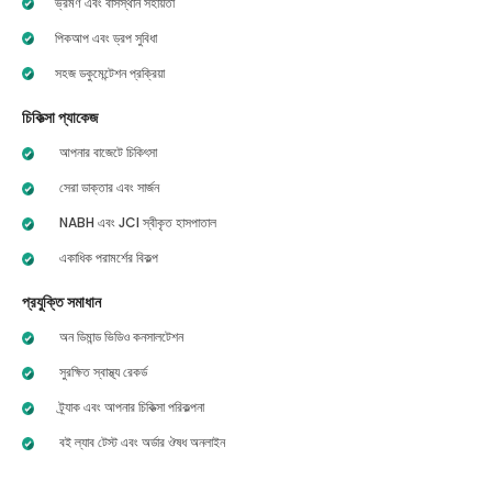
ভ্রমণ এবং বাসস্থান সহায়তা
পিকআপ এবং ড্রপ সুবিধা
সহজ ডকুমেন্টেশন প্রক্রিয়া
চিকিত্সা প্যাকেজ
আপনার বাজেটে চিকিৎসা
সেরা ডাক্তার এবং সার্জন
NABH এবং JCI স্বীকৃত হাসপাতাল
একাধিক পরামর্শের বিকল্প
প্রযুক্তি সমাধান
অন ডিমান্ড ভিডিও কনসালটেশন
সুরক্ষিত স্বাস্থ্য রেকর্ড
ট্র্যাক এবং আপনার চিকিত্সা পরিকল্পনা
বই ল্যাব টেস্ট এবং অর্ডার ঔষধ অনলাইন