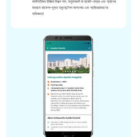
কাস্টমাইজড চিকিত্সা বিকল্প পান. অনুমানগুলি যা বাজেট-বান্ধব এবং অ্যাপের
মাধ্যমে ঝামেলা-মুক্ত ডকুমেন্টেশন আপলোড এবং প্রক্রিয়াকরণের
অভিজ্ঞতা।