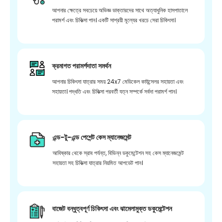
আপনার ক্ষেত্রে সবচেয়ে অভিজ্ঞ ডাক্তারদের সাথে অত্যাধুনিক হাসপাতালে
পরামর্শ এবং চিকিত্সা পান। একটি সাশ্রয়ী মূল্যের খরচে সেরা চিকিৎসা।
ক্রমাগত পরামর্শদাতা সমর্থন
আপনার চিকিৎসা যাত্রার সময় 24x7 মেডিকেল কাউন্সেলর সহায়তা এবং
সহায়তা। পদ্ধতি এবং চিকিত্সা পরবর্তী যত্ন সম্পর্কে সর্বদা পরামর্শ পান।
এন্ড-টু-এন্ড পেশেন্ট কেস ম্যানেজমেন্ট
আবিষ্কার থেকে স্রাব পর্যন্ত, বিভিন্ন ডকুমেন্টেশন সহ কেস ম্যানেজমেন্ট
সহায়তা সহ চিকিত্সা যাত্রার নিয়মিত আপডেট পান।
বাজেট বন্ধুত্বপূর্ণ চিকিৎসা এবং ঝামেলামুক্ত ডকুমেন্টেশন