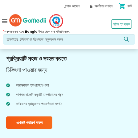
shopping_cart
ট্র্যাক আদেশ
অংশীদার লগইন
কার্ট
menu
সাইন ইন করুন
*
অনুসন্ধান করা হচ্ছে
Bangla
উপরে থেকে ভাষা পরিবর্তন করুন.
প্রক্রিয়াটি সহজ ও সংহত করতে
চিকিৎসা পাওয়ার জন্য
আরামদায়ক হাসপাতালে থাকা
আপনার বাজেট অনুযায়ী হাসপাতালের পছন্দ
সর্বকালের স্বাস্থ্যসেবা পরামর্শদাতা সমর্থন
এখনই পরামর্শ করুন