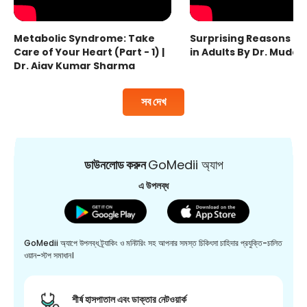
Metabolic Syndrome: Take
Surprising Reasons fo
Care of Your Heart (Part - 1) |
in Adults By Dr. Mudas
Dr. Ajay Kumar Sharma
সব দেখ
ডাউনলোড করুন
GoMedii অ্যাপ
এ উপলব্ধ
GoMedii অ্যাপে উপলব্ধ ট্র্যাকিং ও মনিটরিং সহ আপনার সমস্ত চিকিৎসা চাহিদার প্রযুক্তি-চালিত
ওয়ান-স্টপ সমাধান।
শীর্ষ হাসপাতাল এবং ডাক্তার নেটওয়ার্ক