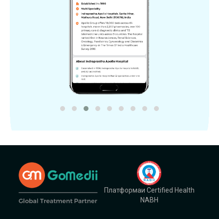
Платформаи Certified Health
NABH