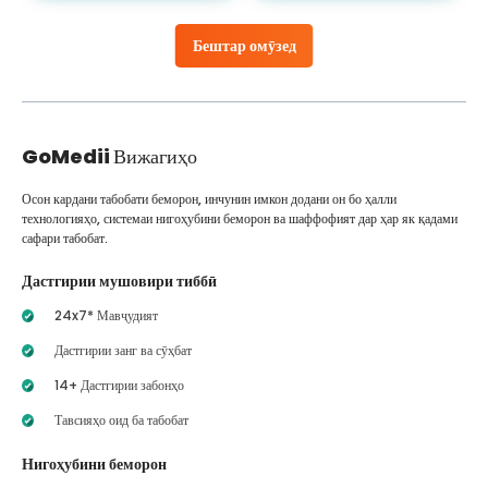
Бештар омӯзед
GoMedii
Вижагиҳо
Осон кардани табобати беморон, инчунин имкон додани он бо ҳалли
технологияҳо, системаи нигоҳубини беморон ва шаффофият дар ҳар як қадами
сафари табобат.
Дастгирии мушовири тиббӣ
24x7* Мавҷудият
Дастгирии занг ва сӯҳбат
14+ Дастгирии забонҳо
Тавсияҳо оид ба табобат
Нигоҳубини беморон