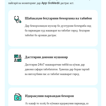
пайгирӣ ва мониторинг дар App GoMedii дастрас аст.
Шабакаҳои беҳтарини беморхона ва табибон
Дар беморхонаҳои муосир бо духтурони ботаҷриба оид
ба парвандаи худ машварат ва табобат гиред. беҳтарин
табобат бо арзиши дастрас.
Дастгирии доимии мушовир
Дастгирии 24x7 машваратчии тиббӣ ва кӯмак дар
давоми сафари табобататон. Ҳамеша дар бораи тартиб
ва нигоҳубини пас аз табобат машварат гиред.
Идоракунии парвандаи беморон
Аз кашф то холӣ, бо кӯмаки идоракунии парванда, аз