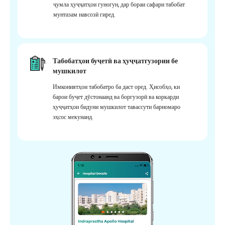
ҷумла ҳуҷҷатҳои гуногун, дар бораи сафари табобат
мунтазам навсозӣ гиред.
Табобатҳои буҷетӣ ва ҳуҷҷатгузории бе
мушкилот
Имкониятҳои табобатро ба даст оред. Ҳисобҳо, ки
барои буҷет дӯстонаанд ва боргузорӣ ва коркарди
ҳуҷҷатҳои бидуни мушкилот тавассути барномаро
эҳсос мекунанд.