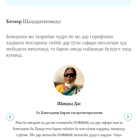
Бемор
Шаҳодатномаҳо
Беморони мо таҷрибаи худро бо мо дар гирифтани
хидмати беҳтарини тиббӣ дар тӯли сафари муолиҷаи худ
мубодила мекунанд, то барои оянда пайванди бузурге эҷод
кунанд.
Шандха Дас
Аз Бангладеш барои гастроэнтерология
Ман ба писарам ва дастаи олиҷаноби GoMedii, ки дар сафари ман аз
Бангладеш ба Ҳиндустон барои табобат ба ман кӯмак карданд, ташаккур
гуфтам. Мо дар интихоби GoMedii интихоби дуруст кардем. Онҳо