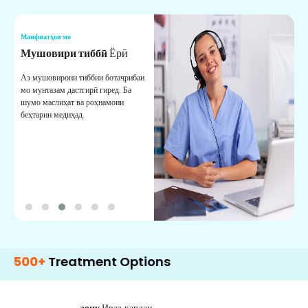
Манфиатҳои мо
М
Мушовири тиббӣ
Ёрӣ
В
М
Аз мушовирони тиббии ботаҷрибаи
мо мунтазам дастгирӣ гиред. Ба
М
шумо маслиҳат ва роҳнамоии
б
беҳтарин медиҳад.
д
б
Treatment Options