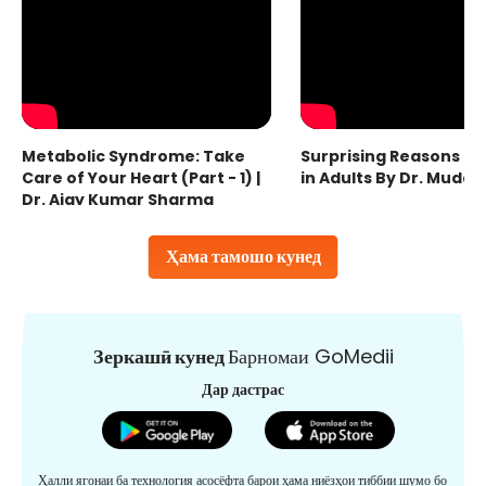
Metabolic Syndrome: Take
Surprising Reasons fo
Care of Your Heart (Part - 1) |
in Adults By Dr. Mudas
Dr. Ajay Kumar Sharma
Ҳама тамошо кунед
Зеркашӣ кунед
Барномаи GoMedii
Дар дастрас
Ҳалли ягонаи ба технология асосёфта барои ҳама ниёзҳои тиббии шумо бо