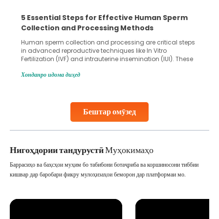
5 Essential Steps for Effective Human Sperm
Collection and Processing Methods
Human sperm collection and processing are critical steps
in advanced reproductive techniques like In Vitro
Fertilization (IVF) and intrauterine insemination (IUI). These
methods enable medical professionals to tackle fertility
Хонданро идома диҳед
challenges and help couples achieve their dream of
parenthood. Skilled technicians collect sperm using
specialized procedures to ensure optimal quality. Once
collected, they process the
Бештар омӯзед
Continue Reading
Нигоҳдории тандурустӣ
Муҳокимаҳо
Баррасиҳо ва баҳсҳои муҳим бо табибони ботаҷриба ва коршиносони тиббии
кишвар дар баробари фикру мулоҳизаҳои беморон дар платформаи мо.