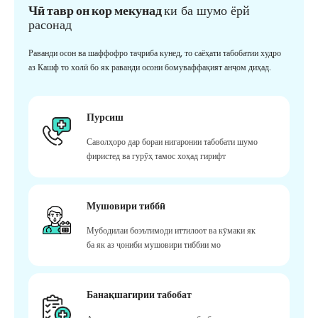
Чӣ тавр он кор мекунад
ки ба шумо ёрй
расонад
Раванди осон ва шаффофро таҷриба кунед, то саёҳати табобатии худро
аз Кашф то холӣ бо як раванди осони бомуваффақият анҷом диҳад.
Пурсиш
Саволҳоро дар бораи нигаронии табобати шумо
фиристед ва гурӯҳ тамос хоҳад гирифт
Мушовири тиббӣ
Мубодилаи боэътимоди иттилоот ва кӯмаки як
ба як аз ҷониби мушовири тиббии мо
Банақшагирии табобат