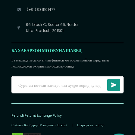
(+91) 9311101477
96, block C, Sector 65, Noida,
Uttar Pradesh, 201301
БА ХАБАРХОИ МО ОБУНА ШАВЕД
Ба маслиҳати саломатӣ ва фитнеси мо обунаи ройгон гиред ва аз
пешниҳодҳои охирини мо бохабар бошед
Refund/Return/Exchange Policy
Сиёсати Корбурди Маълумоти Шахсӣ
|
Шартҳо ва шартҳо