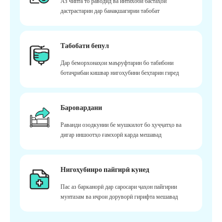
Аз чипта то раводид ва интихоби бастаҳои
дастрастарин дар банақшагирии табобат
Табобати бепул
Дар беморхонаҳои маъруфтарин бо табибони
ботаҷрибаи кишвар нигоҳубини беҳтарин гиред
Баровардани
Раванди озодкунии бе мушкилот бо ҳуҷҷатҳо ва
дигар иншоотҳо ғамхорӣ карда мешавад
Нигоҳубинро пайгирӣ кунед
Пас аз барканорӣ дар саросари ҷаҳон пайгирии
мунтазам ва иҷрои доруворӣ гирифта мешавад