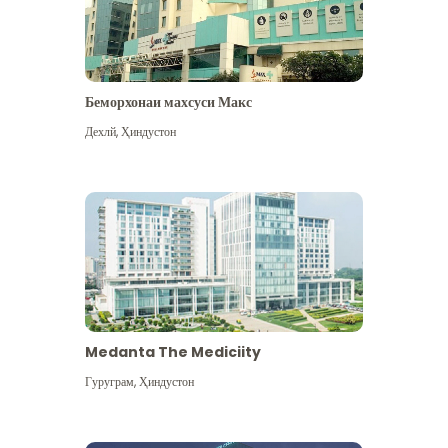
Беморхонаи махсуси Макс
Дехлй
,
Ҳиндустон
Medanta The Mediciity
Гуруграм
,
Ҳиндустон