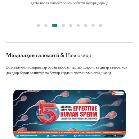
ҳатто пас аз табобат бо мо робитаи бузург доранд
Мақолаҳои саломатӣ
& Навсозиҳо
Бо маълумоти охирин дар бораи табобат, тартиб, шароит ва дигар талаботҳои
дахлдор барои солимтар ва беҳтар кардани ҳаёти шумо огоҳ шавед.