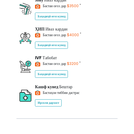
зону
Иваз кардан
*
Бастаи оғоз дар
$3500
Баҳодиҳӣ оғоз кунед
ҲИП
Иваз кардан
*
Бастаи оғоз дар
$4000
Баҳодиҳӣ оғоз кунед
IVF
Табобат
*
Бастаи оғоз дар
$3200
Баҳодиҳӣ оғоз кунед
Кашф кунед
Бештар
Бастаҳои тиббии дастрас
Ирсоли дархост