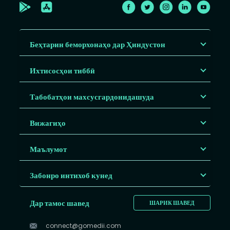
Беҳтарин беморхонаҳо дар Ҳиндустон
Ихтисосҳои тиббӣ
Табобатҳои махсусгардонидашуда
Вижагиҳо
Маълумот
Забонро интихоб кунед
Дар тамос шавед
ШАРИК ШАВЕД
connect@gomedii.com