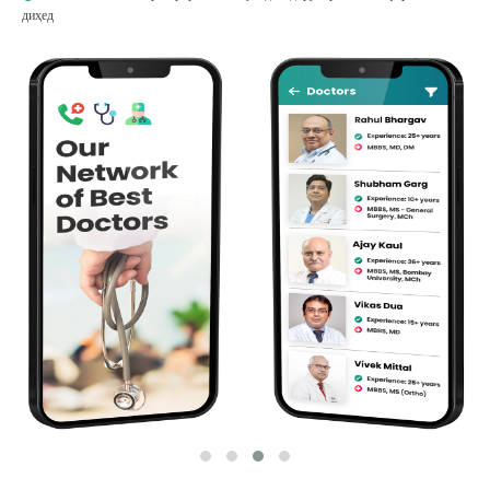
диҳед