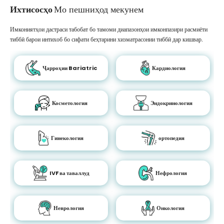
Ихтисосҳо
Мо пешниҳод мекунем
Имкониятҳои дастраси табобат бо тамоми диапазонҳои имконпазири расмиёти
тиббӣ барои интихоб бо сифати беҳтарини хизматрасонии тиббӣ дар кишвар.
Ҷарроҳии Bariatric
Кардиология
Косметология
Эндокринология
Гинекология
ортопедия
IVF ва таваллуд
Нефрология
Неврология
Онкология