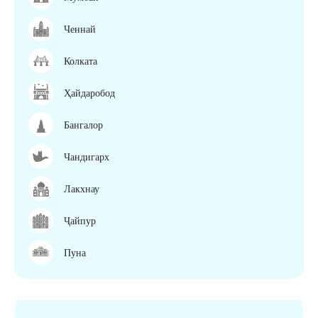
Ченнай
Колката
Ҳайдаробод
Бангалор
Чандигарх
Лакхнау
Ҷайпур
Пуна