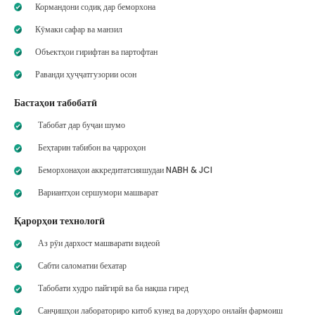
Кормандони содиқ дар беморхона
Кӯмаки сафар ва манзил
Объектҳои гирифтан ва партофтан
Раванди ҳуҷҷатгузории осон
Бастаҳои табобатӣ
Табобат дар буҷаи шумо
Беҳтарин табибон ва ҷарроҳон
Беморхонаҳои аккредитатсияшудаи NABH & JCI
Вариантҳои сершумори машварат
Қарорҳои технологӣ
Аз рӯи дархост машварати видеоӣ
Сабти саломатии бехатар
Табобати худро пайгирӣ ва ба нақша гиред
Санҷишҳои лабораториро китоб кунед ва доруҳоро онлайн фармоиш