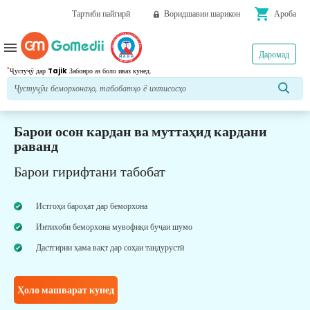
shopping_cart
Тартиби пайгирӣ
Воридшавии шарикон
Ароба
menu
Даромад
*
Ҷустуҷӯ дар
Tajik
Забонро аз боло иваз кунед.
Барои осон кардан ва муттаҳид кардани
раванд
Барои гирифтани табобат
Истгоҳи бароҳат дар беморхона
Интихоби беморхона мувофиқи буҷаи шумо
Дастгирии ҳама вақт дар соҳаи тандурустӣ
Ҳоло машварат кунед