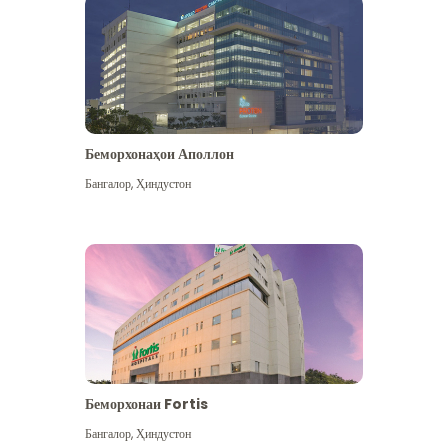
Беморхонаҳои Аполлон
Бангалор
,
Ҳиндустон
Бештар дидан
Беморхонаи Fortis
Бангалор
,
Ҳиндустон