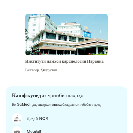
Институти илмҳои кардиологии Нараяна
Бангалор
,
Ҳиндустон
Кашф кунед
аз ҷониби шаҳрҳо
Бо GoMedii дар шаҳрҳои интихобкардаатон табобат гиред
Деҳлӣ NCR
Мумбай