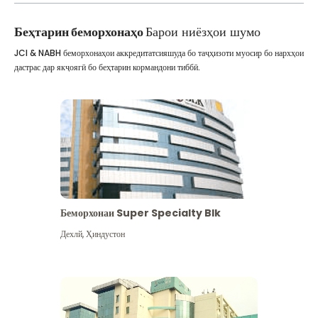
Беҳтарин беморхонаҳо
Барои ниёзҳои шумо
JCI & NABH беморхонаҳои аккредитатсияшуда бо таҷҳизоти муосир бо нархҳои
дастрас дар якҷоягӣ бо беҳтарин кормандони тиббӣ.
Беморхонаи Super Specialty Blk
Дехлй
,
Ҳиндустон