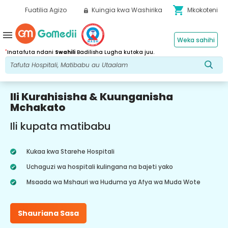
shopping_cart
Fuatilia Agizo
Kuingia kwa Washirika
Mkokoteni
menu
Weka sahihi
*
Inatafuta ndani
Swahili
Badilisha Lugha kutoka juu.
Ili Kurahisisha & Kuunganisha
Mchakato
Ili kupata matibabu
Kukaa kwa Starehe Hospitali
Uchaguzi wa hospitali kulingana na bajeti yako
Msaada wa Mshauri wa Huduma ya Afya wa Muda Wote
Shauriana Sasa