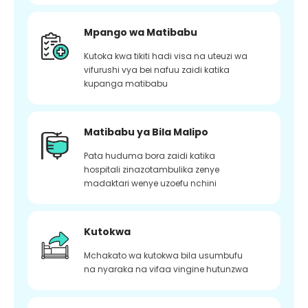
Mpango wa Matibabu
Kutoka kwa tikiti hadi visa na uteuzi wa
vifurushi vya bei nafuu zaidi katika
kupanga matibabu
Matibabu ya Bila Malipo
Pata huduma bora zaidi katika
hospitali zinazotambulika zenye
madaktari wenye uzoefu nchini
Kutokwa
Mchakato wa kutokwa bila usumbufu
na nyaraka na vifaa vingine hutunzwa