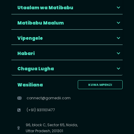
Utaalam wa Matibabu
Matibabu Maalum
Vipengele
Habari
Chagua Lugha
Wasiliana
KUWA MPENZI
connect@gomedii.com
(+91) 9311101477
96, block C, Sector 65, Noida,
Uttar Pradesh, 201301