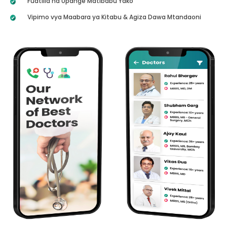
Fuatilia na Upange Matibabu Yako
Vipimo vya Maabara ya Kitabu & Agiza Dawa Mtandaoni