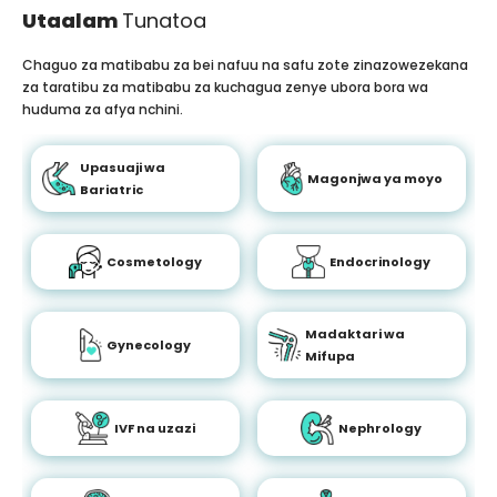
Utaalam
Tunatoa
Chaguo za matibabu za bei nafuu na safu zote zinazowezekana
za taratibu za matibabu za kuchagua zenye ubora bora wa
huduma za afya nchini.
Upasuaji wa
Magonjwa ya moyo
Bariatric
Cosmetology
Endocrinology
Madaktari wa
Gynecology
Mifupa
IVF na uzazi
Nephrology