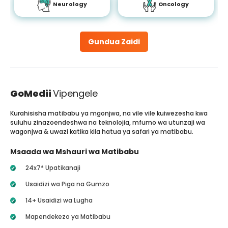
Neurology
Oncology
Gundua Zaidi
GoMedii
Vipengele
Kurahisisha matibabu ya mgonjwa, na vile vile kuiwezesha kwa
suluhu zinazoendeshwa na teknolojia, mfumo wa utunzaji wa
wagonjwa & uwazi katika kila hatua ya safari ya matibabu.
Msaada wa Mshauri wa Matibabu
24x7* Upatikanaji
Usaidizi wa Piga na Gumzo
14+ Usaidizi wa Lugha
Mapendekezo ya Matibabu