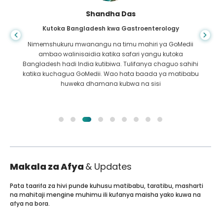
Shandha Das
Kutoka Bangladesh kwa Gastroenterology
Nimemshukuru mwanangu na timu mahiri ya GoMedii
ambao walinisaidia katika safari yangu kutoka
Bangladesh hadi India kutibiwa. Tulifanya chaguo sahihi
katika kuchagua GoMedii. Wao hata baada ya matibabu
huweka dhamana kubwa na sisi
Makala za Afya
& Updates
Pata taarifa za hivi punde kuhusu matibabu, taratibu, masharti
na mahitaji mengine muhimu ili kufanya maisha yako kuwa na
afya na bora.