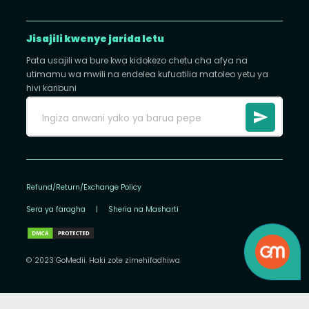
Jisajili kwenye jarida letu
Pata usajili wa bure kwa kidokezo chetu cha afya na
utimamu wa mwili na endelea kufuatilia matoleo yetu ya
hivi karibuni
Refund/Return/Exchange Policy
Sera ya faragha
|
Sheria na Masharti
© 2023 GoMedii. Haki zote zimehifadhiwa