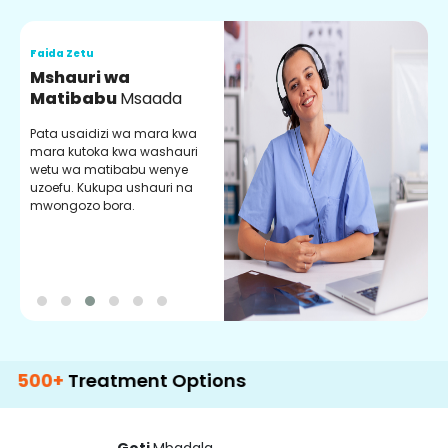
Faida Zetu
F
Mshauri wa
V
Matibabu
Msaada
U
Pata usaidizi wa mara kwa
U
mara kutoka kwa washauri
m
wetu wa matibabu wenye
z
uzoefu. Kukupa ushauri na
w
mwongozo bora.
b
+
Treatment Options