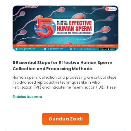
5 Essential Steps for Effective Human Sperm
Collection and Processing Methods
Human sperm collection and processing are critical steps
in advanced reproductive techniques like In Vitro
Fertilization (IVF) and intrauterine insemination (IUI). These
methods enable medical professionals to tackle fertility
Endelea kusoma
challenges and help couples achieve their dream of
parenthood. Skilled technicians collect sperm using
specialized procedures to ensure optimal quality. Once
collected, they process the
Gundua Zaidi
Continue Reading