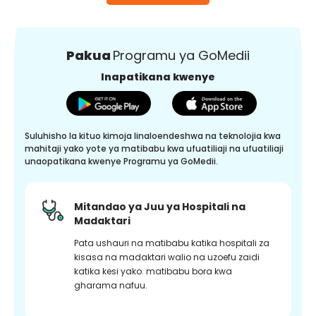
Pakua
Programu ya GoMedii
Inapatikana kwenye
Suluhisho la kituo kimoja linaloendeshwa na teknolojia kwa
mahitaji yako yote ya matibabu kwa ufuatiliaji na ufuatiliaji
unaopatikana kwenye Programu ya GoMedii.
Mitandao ya Juu ya Hospitali na
Madaktari
Pata ushauri na matibabu katika hospitali za
kisasa na madaktari walio na uzoefu zaidi
katika kesi yako. matibabu bora kwa
gharama nafuu.