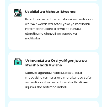
Usaidizi wa Mshauri Mwema
Usaidizi na usaidizi wa mshauri wa matibabu
wa 24x7 wakati wa safari yako ya matibabu.
Pata mashauriano kila wakati kuhusu
utaratibu na utunzaji wa baada ya
matibabu.
Usimamizi wa Kesi ya Mgonjwa wa
Mwisho hadi Mwisho
Kuanzia ugunduzi hadi kutolewa, pata
masasisho ya mara kwa mara kuhusu safari
ya matibabu kwa usaidizi wa kudhibiti kesi
ikijumuisha hati mbalimbali.