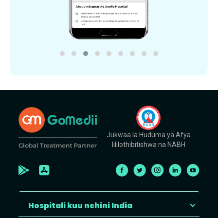
Jukwaa la Huduma ya Afya
lililothibitishwa na NABH
Hospitali kuu nchini India