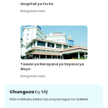
Hospitali ya Fortis
Bangalore
,
India
Taasisi ya Narayana ya Sayansi ya
Moyo
Bangalore
,
India
Chunguza
by Miji
Pata matibabu katika miji unayochagua na GoMedii