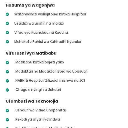
Huduma ya Wagonjwa
Wafanyakazi waliojitolea katika Hospitali
Usaidizi wa usafiri na malazi
Vifaa vya Kuchukua na Kuacha
Mchakato Rahisi wa Kuhifadhi Nyaraka
Vifurushi vya Matibabu
Matibabu katika bajeti yako
Madaktari na Madaktari Bora wa Upasuaji
NABH & Hospitali Zilizoidhinishwa na JCI
Chaguzi nyingi za Ushauri
Ufumbuzi wa Teknolojia
Ushauri wa Video unapohitaji
Rekodi ya afya iliyolindwa