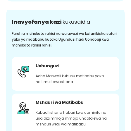
Inavyofanya kazi
kukusaidia
Furahia mchakato rahisi na wa uwazi wa kufanikisha safari
yako ya matibabu kutoka Ugunduzi hadi Uondoaji kwa
mchakato rahisi rahisi.
Uchunguzi
Acha Maswali kuhusu matibabu yako
na timu itawasiliana
Mshauri wa Matibabu
Kubadilishana habari kwa uaminifu na
usaidizi mmoja mmoja unaotolewa na
mshauri wetu wa matibabu