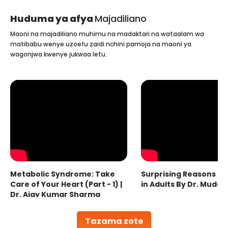
Huduma ya afya
Majadiliano
Maoni na majadiliano muhimu na madaktari na wataalam wa
matibabu wenye uzoefu zaidi nchini pamoja na maoni ya
wagonjwa kwenye jukwaa letu.
Metabolic Syndrome: Take
Surprising Reasons fo
Care of Your Heart (Part - 1) |
in Adults By Dr. Mudas
Dr. Ajay Kumar Sharma
Tazama zote