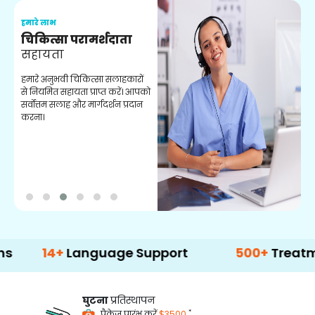
हमारे लाभ
ह
चिकित्सा परामर्शदाता
सहायता
व
हमारे अनुभवी चिकित्सा सलाहकारों
ब
से नियमित सहायता प्राप्त करें। आपको
व
सर्वोत्तम सलाह और मार्गदर्शन प्रदान
ह
करना।
ऑ
4+
Language Support
500+
Treatment Opt
घुटना
प्रतिस्थापन
*
पैकेज प्रारंभ करें
$3500