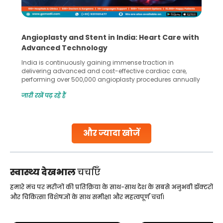
Angioplasty and Stent in India: Heart Care with
Advanced Technology
India is continuously gaining immense traction in
delivering advanced and cost-effective cardiac care,
performing over 500,000 angioplasty procedures annually
with a success rate exceeding 90%. Patients across the
जारी रखें पढ़ रहे हैं
globe are searching for treatments like angioplasty and
stent placement in Indian hospitals, owing to the
combination of high-quality care and affordability.
Studies, such as one published
और ज्यादा खोजें
Continue Reading
स्वास्थ्य देखभाल
चर्चाएँ
हमारे मंच पर मरीजों की प्रतिक्रिया के साथ-साथ देश के सबसे अनुभवी डॉक्टरों
और चिकित्सा विशेषज्ञों के साथ समीक्षा और महत्वपूर्ण चर्चा।