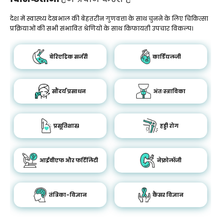
देश में स्वास्थ्य देखभाल की बेहतरीन गुणवत्ता के साथ चुनने के लिए चिकित्सा
प्रक्रियाओं की सभी संभावित श्रेणियों के साथ किफायती उपचार विकल्प।
बेरिएट्रिक सर्जरी
कार्डियलजी
सौंदर्य प्रसाधन
अंतःस्त्राविका
प्रसूतिशास्र
हड्डी रोग
आईवीएफ और फर्टिलिटी
नेफ्रोलॉजी
तंत्रिका-विज्ञान
कैंसर विज्ञान