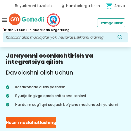
shopping_cart
Buyurtmani kuzatish
Hamkorlarga kirish
Arava
menu
Tizimga kirish
*
Izlash
Uzbek
Tilni yuqoridan o'zgartiring.
Jarayonni osonlashtirish va
integratsiya qilish
Davolashni olish uchun
Kasalxonada qulay yashash
Byudjetingizga qarab shifoxona tanlovi
Har doim sog'liqni saqlash bo'yicha maslahatchi yordami
Hozir maslahatlashing