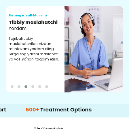
Bizning afzalliklarimiz
B
Tibbiy maslahatchi
O
Yordam
M
Tajribali tibbiy
S
maslahatchilarimizdan
y
muntazam yordam oling.
r
Sizga eng yaxshi maslahat
e
va yo'l-yo'riqni taqdim etish.
b
500+
Treatment Options