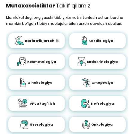
Mutaxassisliklar
Taklif qilamiz
Mamlakatdagi eng yaxshi tibbiy xizmatni tanlash uchun barcha
mumkin bo'lgan tibbiy muolajalar bilan arzon davolash usullari.
Bariatrik jarrohlik
Kardiologiya
Kosmetologiya
Endokrinologiya
Ginekologiya
Ortopediya
IVF va tug'ilish
Nefrologiya
Nevrologiya
Onkologiya