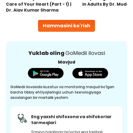
Care of Your Heart (Part - 1) |
in Adults By Dr. Mudas
Dr. Ajay Kumar Sharma
Hammasini ko'rish
Yuklab oling
GoMedii ilovasi
Mavjud
GoMedii ilovasida kuzatuv va monitoring mavjud bo'lgan
barcha tibbiy ehtiyojlaringiz uchun texnologiyaga
asoslangan bir martalik yechim.
Eng yaxshi shifoxona va shifokorlar
tarmoqlari
Sizning holatingiz bo'yicha eng tajribali