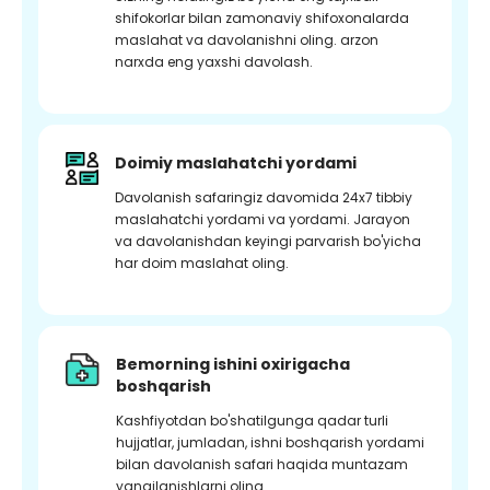
shifokorlar bilan zamonaviy shifoxonalarda
maslahat va davolanishni oling. arzon
narxda eng yaxshi davolash.
Doimiy maslahatchi yordami
Davolanish safaringiz davomida 24x7 tibbiy
maslahatchi yordami va yordami. Jarayon
va davolanishdan keyingi parvarish bo'yicha
har doim maslahat oling.
Bemorning ishini oxirigacha
boshqarish
Kashfiyotdan bo'shatilgunga qadar turli
hujjatlar, jumladan, ishni boshqarish yordami
bilan davolanish safari haqida muntazam
yangilanishlarni oling.