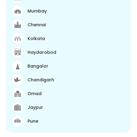
Mumbay
Chennai
Kolkata
Haydarobod
Bangalor
Chandigarh
Omad
Jaypur
Pune