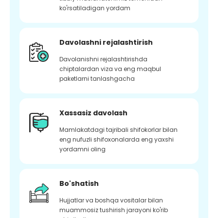
ko'rsatiladigan yordam
Davolashni rejalashtirish
Davolanishni rejalashtirishda
chiptalardan viza va eng maqbul
paketlarni tanlashgacha
Xassasiz davolash
Mamlakatdagi tajribali shifokorlar bilan
eng nufuzli shifoxonalarda eng yaxshi
yordamni oling
Bo'shatish
Hujjatlar va boshqa vositalar bilan
muammosiz tushirish jarayoni ko'rib