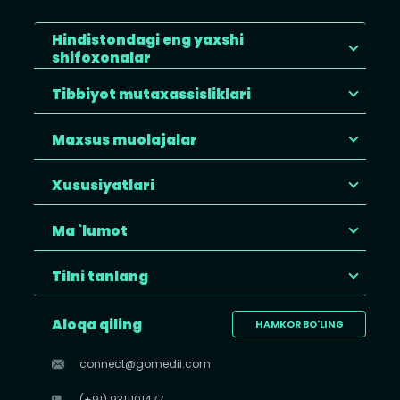
Hindistondagi eng yaxshi
shifoxonalar
Tibbiyot mutaxassisliklari
Maxsus muolajalar
Xususiyatlari
Ma `lumot
Tilni tanlang
Aloqa qiling
HAMKOR BO'LING
connect@gomedii.com
(+91) 9311101477