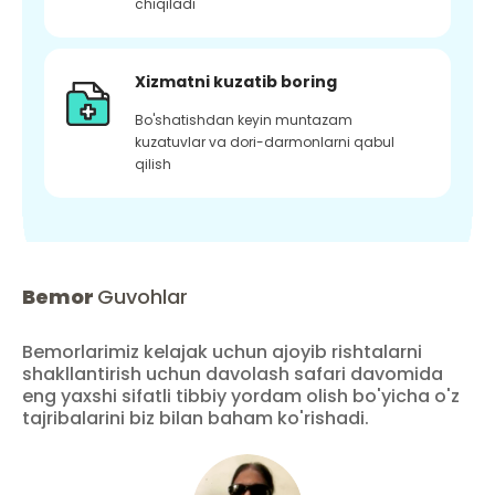
chiqiladi
Xizmatni kuzatib boring
Bo'shatishdan keyin muntazam
kuzatuvlar va dori-darmonlarni qabul
qilish
Bemor
Guvohlar
Bemorlarimiz kelajak uchun ajoyib rishtalarni
shakllantirish uchun davolash safari davomida
eng yaxshi sifatli tibbiy yordam olish bo'yicha o'z
tajribalarini biz bilan baham ko'rishadi.