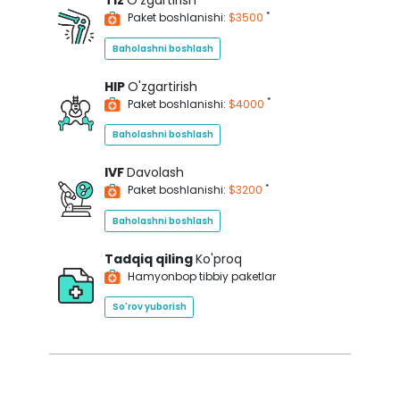
Tiz
O'zgartirish
*
Paket boshlanishi:
$3500
Baholashni boshlash
HIP
O'zgartirish
*
Paket boshlanishi:
$4000
Baholashni boshlash
IVF
Davolash
*
Paket boshlanishi:
$3200
Baholashni boshlash
Tadqiq qiling
Ko'proq
Hamyonbop tibbiy paketlar
So'rov yuborish