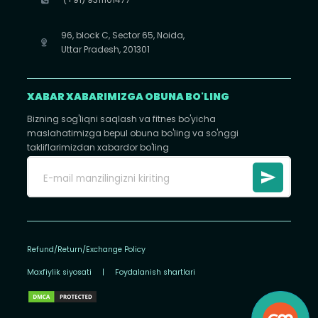
96, block C, Sector 65, Noida,
Uttar Pradesh, 201301
XABAR XABARIMIZGA OBUNA BO'LING
Bizning sog'liqni saqlash va fitnes bo'yicha
maslahatimizga bepul obuna bo'ling va so'nggi
takliflarimizdan xabardor bo'ling
Refund/Return/Exchange Policy
Maxfiylik siyosati
|
Foydalanish shartlari