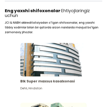
Eng yaxshi shifoxonalar
Ehtiyojlaringiz
uchun
JCI & NABH akkreditatsiyadan o'tgan shifoxonalar, eng yaxshi
tibbiy xodimlar bilan bir qatorda arzon narxlarda mavjud bo'lgan
zamonaviy jihozlar.
Blk Super maxsus kasalxonasi
Dehli
,
Hindiston