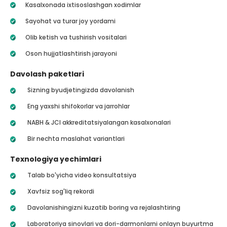
Kasalxonada ixtisoslashgan xodimlar
Sayohat va turar joy yordami
Olib ketish va tushirish vositalari
Oson hujjatlashtirish jarayoni
Davolash paketlari
Sizning byudjetingizda davolanish
Eng yaxshi shifokorlar va jarrohlar
NABH & JCI akkreditatsiyalangan kasalxonalari
Bir nechta maslahat variantlari
Texnologiya yechimlari
Talab bo'yicha video konsultatsiya
Xavfsiz sog'liq rekordi
Davolanishingizni kuzatib boring va rejalashtiring
Laboratoriya sinovlari va dori-darmonlarni onlayn buyurtma