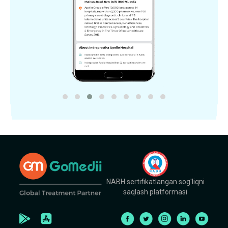
NABH sertifikatlangan sog'liqni
saqlash platformasi