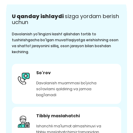
U qanday ishlaydi
sizga yordam berish
uchun
Davolanish yo'lingizni kashf qilishdan tortib to
tushirishgacha bo'lgan muvaffaqiyatga erishishning oson
va shaffof jarayonini silliq, oson jarayon bilan boshdan
kechiring.
So'rov
Davolanish muammosi bo'yicha
so'rovlarni qoldiring va jamoa
bog'lanadi
Tibbiy maslahatchi
Ishonchli ma'lumot almashinuvi va
tibbiy maslahatchimiz tomonidan