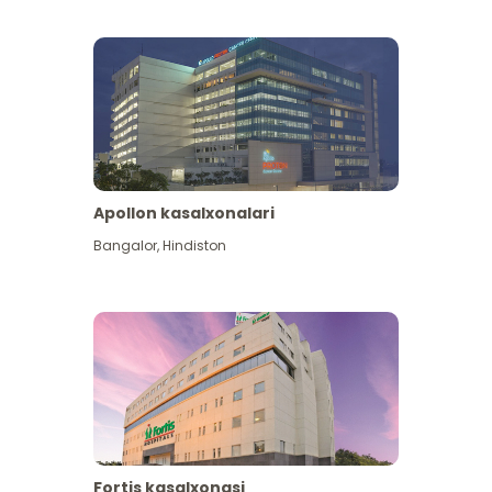
Apollon kasalxonalari
Koʻproq koʻrish
Bangalor
,
Hindiston
Fortis kasalxonasi