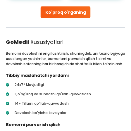
Ko'proq o'rganing
GoMedii
Xususiyatlari
Bemorni davolashni engillashtirish, shuningdek, uni texnologiyaga
asoslangan yechimlar, bemorlarni parvarish qilish tizimi va
davolash safarining har bir bosqichida shaffoflik bilan ta'minlash.
Tibbiy maslahatchi yordami
24x7* Mavjudligi
Qo'ng'iroq va suhbatni qo'llab-quvvatlash
14+ Tillarni qo'llab-quvvatlash
Davolash bo'yicha tavsiyalar
Bemorni parvarish qilish