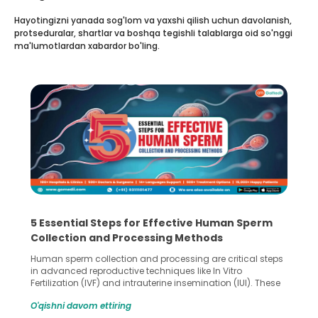
Hayotingizni yanada sog'lom va yaxshi qilish uchun davolanish,
protseduralar, shartlar va boshqa tegishli talablarga oid so'nggi
ma'lumotlardan xabardor bo'ling.
5 Essential Steps for Effective Human Sperm
Collection and Processing Methods
Human sperm collection and processing are critical steps
in advanced reproductive techniques like In Vitro
Fertilization (IVF) and intrauterine insemination (IUI). These
methods enable medical professionals to tackle fertility
O'qishni davom ettiring
challenges and help couples achieve their dream of