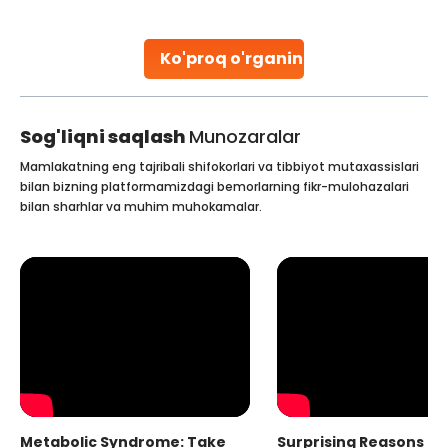
parenthood. Skilled technicians collect sperm using
specialized procedures to ensure optimal quality. Once
collected, they process the
Ko'proq o'rganing
Continue Reading
Sog'liqni saqlash
Munozaralar
Mamlakatning eng tajribali shifokorlari va tibbiyot mutaxassislari
bilan bizning platformamizdagi bemorlarning fikr-mulohazalari
bilan sharhlar va muhim muhokamalar.
Metabolic Syndrome: Take
Surprising Reasons fo