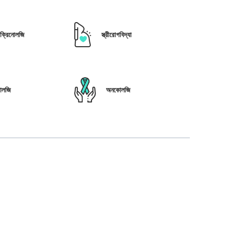
োক্রিনোলজি
স্ত্রীরোগবিদ্যা
োলজি
অনকোলজি