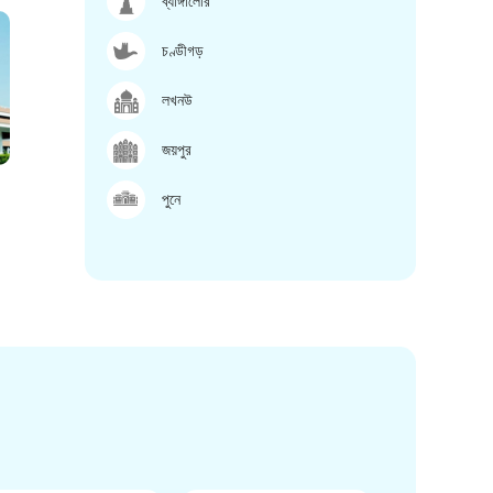
ব্যাঙ্গালোর
চণ্ডীগড়
লখনউ
জয়পুর
পুনে