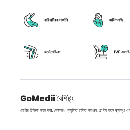
বারিয়াট্রিক সার্জারি
কার্ডিওলজি
অর্থোপেডিকস
IVF এবং উর
GoMedii
বৈশিষ্ট্য
রোগীর চিকিত্সা সহজ করা, সেইসাথে প্রযুক্তি চালিত সমাধান, রোগীর যত্ন ব্যবস্থা এবং