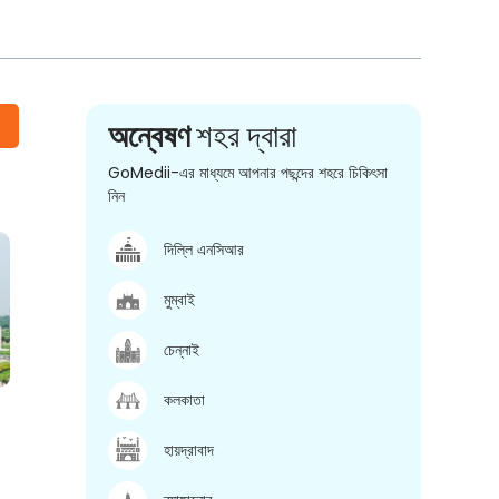
অন্বেষণ
শহর দ্বারা
GoMedii-এর মাধ্যমে আপনার পছন্দের শহরে চিকিৎসা
নিন
দিল্লি এনসিআর
মুম্বাই
চেন্নাই
কলকাতা
হায়দ্রাবাদ