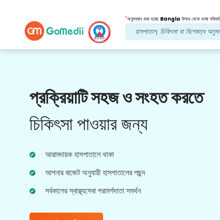
*
অনুসন্ধান করা হচ্ছে
Bangla
উপরে থেকে ভাষা পরিবর্ত
আমাদের সুবিধা
প্রক্রিয়াটি সহজ ও সংহত করতে
বহুভাষিক অ্যাপ
সমর্থন
চিকিৎসা পাওয়ার জন্য
আমাদের বহুভাষিক GoMedii অ্যাপটি ডাউনলোড করুন যা
আপনাকে আপনার চিকিত্সার যাত্রা আরও ভাল এবং নির্ভুলভাবে
নিরীক্ষণ এবং ট্র্যাক করতে সহায়তা করে।
আরামদায়ক হাসপাতালে থাকা
আপনার বাজেট অনুযায়ী হাসপাতালের পছন্দ
সর্বকালের স্বাস্থ্যসেবা পরামর্শদাতা সমর্থন