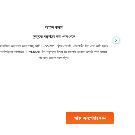
আহমদ হাসান
ফুসফুসের ক্যান্সারের জন্য ওমান থেকে
অনলাইনে অন্বেষণ করার সময়, আমি GoMedii খুঁজে পেয়েছি। এটা কঠিন ছিল এবং আমি দ্রুত
আমি কম্বোডি
প্রতিক্রিয়া প্রয়োজন. GoMedii টিম শুধুমাত্র দিনের সব সময়েই প্রকাশ করেনি, তারা আমার
এত ভাল সম
নথি বন্ধ করতে দ্রুত ছিল।
আরও এক্সপ্লোর করুন