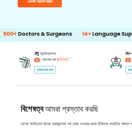
এখনই পরামর্শ করুন
ctors & Surgeons
14+
Language Support
হাঁটু
প্রতিস্থাপন
হিপ
*
প্যাকেজ শুরু
$3500
মূল্যায়ন শুরু করুন
মূল্
বিশেষত্ব
আমরা প্রস্তাব করছি
দেশের সর্বোত্তম মানের স্বাস্থ্যসেবা সহ বেছে নেওয়ার জন্য চিকিৎসা পদ্ধতির সমস্ত সম্