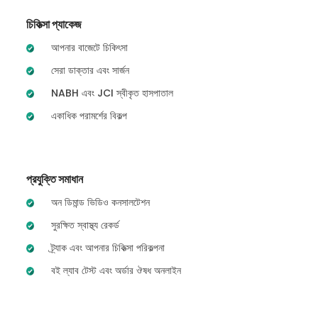
চিকিত্সা প্যাকেজ
আপনার বাজেটে চিকিৎসা
সেরা ডাক্তার এবং সার্জন
NABH এবং JCI স্বীকৃত হাসপাতাল
একাধিক পরামর্শের বিকল্প
প্রযুক্তি সমাধান
অন ডিমান্ড ভিডিও কনসালটেশন
সুরক্ষিত স্বাস্থ্য রেকর্ড
ট্র্যাক এবং আপনার চিকিত্সা পরিকল্পনা
বই ল্যাব টেস্ট এবং অর্ডার ঔষধ অনলাইন