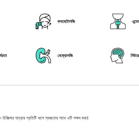
কসমেটোলজি
এন্ড
্বরতা
নেফ্রোলজি
নিউর
 চিকিত্সার যাত্রার প্রতিটি ধাপে স্বচ্ছতার সাথে এটি সক্ষম করা।