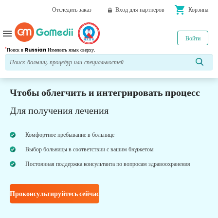
shopping_cart
Отследить заказ
Вход для партнеров
Корзина
menu
Войти
*
Поиск в
Russian
Изменить язык сверху.
Чтобы облегчить и интегрировать процесс
Для получения лечения
Комфортное пребывание в больнице
Выбор больницы в соответствии с вашим бюджетом
Постоянная поддержка консультанта по вопросам здравоохранения
Проконсультируйтесь сейчас