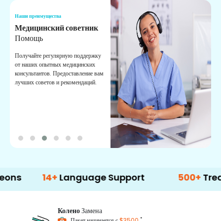
Наши преимущества
Н
Медицинский советник
О
Помощь
К
Получайте регулярную поддержку
О
от наших опытных медицинских
с
консультантов. Предоставление вам
п
лучших советов и рекомендаций.
в
о
14+
Language Support
500+
Treatment O
Колено
Замена
*
Пакет начинается с
$3500