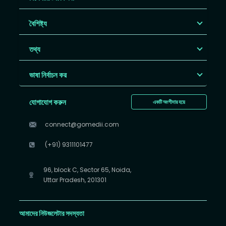
বৈশিষ্ট্য
তথ্য
ভাষা নির্বাচন কর
যোগাযোগ করুন
একটি অংশীদার হয়ে
connect@gomedii.com
(+91) 9311101477
96, block C, Sector 65, Noida,
Uttar Pradesh, 201301
আমাদের নিউজলেটার সদস্যতা