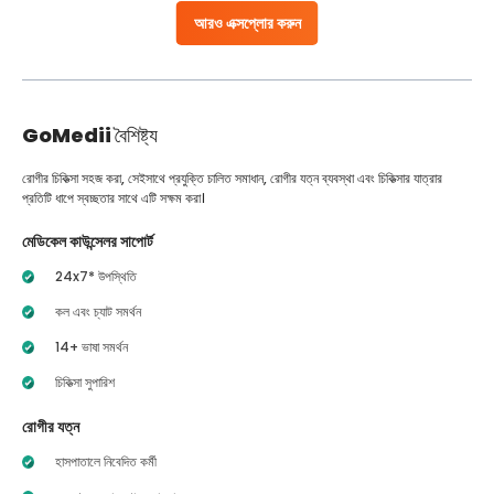
আরও এক্সপ্লোর করুন
GoMedii
বৈশিষ্ট্য
রোগীর চিকিত্সা সহজ করা, সেইসাথে প্রযুক্তি চালিত সমাধান, রোগীর যত্ন ব্যবস্থা এবং চিকিত্সার যাত্রার
প্রতিটি ধাপে স্বচ্ছতার সাথে এটি সক্ষম করা।
মেডিকেল কাউন্সেলর সাপোর্ট
24x7* উপস্থিতি
কল এবং চ্যাট সমর্থন
14+ ভাষা সমর্থন
চিকিত্সা সুপারিশ
রোগীর যত্ন
হাসপাতালে নিবেদিত কর্মী