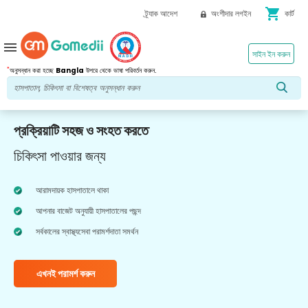
shopping_cart
ট্র্যাক আদেশ
অংশীদার লগইন
কার্ট
menu
সাইন ইন করুন
*
অনুসন্ধান করা হচ্ছে
Bangla
উপরে থেকে ভাষা পরিবর্তন করুন.
প্রক্রিয়াটি সহজ ও সংহত করতে
চিকিৎসা পাওয়ার জন্য
আরামদায়ক হাসপাতালে থাকা
আপনার বাজেট অনুযায়ী হাসপাতালের পছন্দ
সর্বকালের স্বাস্থ্যসেবা পরামর্শদাতা সমর্থন
এখনই পরামর্শ করুন