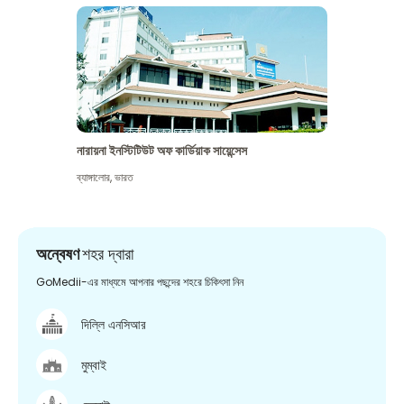
নারায়না ইনস্টিটিউট অফ কার্ডিয়াক সায়েন্সেস
ব্যাঙ্গালোর
,
ভারত
অন্বেষণ
শহর দ্বারা
GoMedii-এর মাধ্যমে আপনার পছন্দের শহরে চিকিৎসা নিন
দিল্লি এনসিআর
মুম্বাই