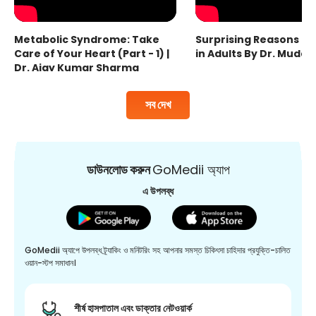
Metabolic Syndrome: Take
Surprising Reasons fo
Care of Your Heart (Part - 1) |
in Adults By Dr. Mudas
Dr. Ajay Kumar Sharma
সব দেখ
ডাউনলোড করুন
GoMedii অ্যাপ
এ উপলব্ধ
GoMedii অ্যাপে উপলব্ধ ট্র্যাকিং ও মনিটরিং সহ আপনার সমস্ত চিকিৎসা চাহিদার প্রযুক্তি-চালিত
ওয়ান-স্টপ সমাধান।
শীর্ষ হাসপাতাল এবং ডাক্তার নেটওয়ার্ক