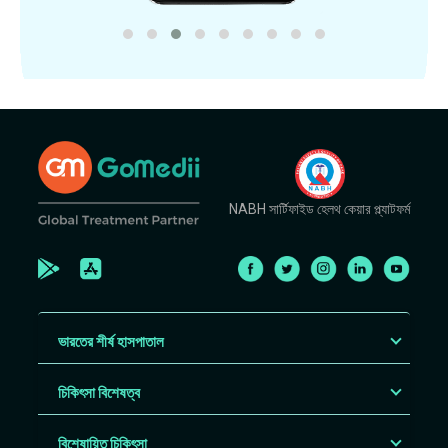
NABH সার্টিফাইড হেলথ কেয়ার প্ল্যাটফর্ম
ভারতের শীর্ষ হাসপাতাল
চিকিৎসা বিশেষত্ব
বিশেষায়িত চিকিৎসা