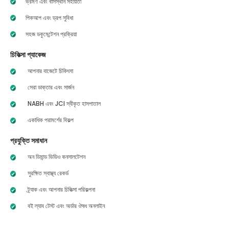
ভ্রমণ এবং বাসস্থান সহায়তা
পিকআপ এবং ড্রপ সুবিধা
সহজ ডকুমেন্টেশন প্রক্রিয়া
চিকিত্সা প্যাকেজ
আপনার বাজেটে চিকিৎসা
সেরা ডাক্তার এবং সার্জন
NABH এবং JCI স্বীকৃত হাসপাতাল
একাধিক পরামর্শের বিকল্প
প্রযুক্তি সমাধান
অন ডিমান্ড ভিডিও কনসালটেশন
সুরক্ষিত স্বাস্থ্য রেকর্ড
ট্র্যাক এবং আপনার চিকিত্সা পরিকল্পনা
বই ল্যাব টেস্ট এবং অর্ডার ঔষধ অনলাইন