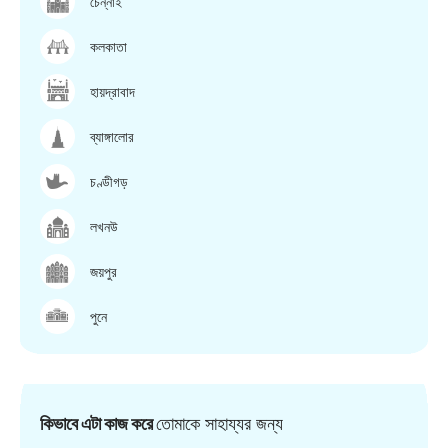
চেন্নাই
কলকাতা
হায়দ্রাবাদ
ব্যাঙ্গালোর
চণ্ডীগড়
লখনউ
জয়পুর
পুনে
কিভাবে এটা কাজ করে
তোমাকে সাহায্যর জন্য