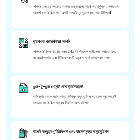
আপনার ক্ষেত্রে সবচেয়ে অভিজ্ঞ ডাক্তারদের সাথে অত্যাধুনিক হাসপাতালে
পরামর্শ এবং চিকিত্সা পান। একটি সাশ্রয়ী মূল্যের খরচে সেরা চিকিৎসা।
ক্রমাগত পরামর্শদাতা সমর্থন
আপনার চিকিৎসা যাত্রার সময় 24x7 মেডিকেল কাউন্সেলর সহায়তা এবং
সহায়তা। পদ্ধতি এবং চিকিত্সা পরবর্তী যত্ন সম্পর্কে সর্বদা পরামর্শ পান।
এন্ড-টু-এন্ড পেশেন্ট কেস ম্যানেজমেন্ট
আবিষ্কার থেকে স্রাব পর্যন্ত, বিভিন্ন ডকুমেন্টেশন সহ কেস ম্যানেজমেন্ট
সহায়তা সহ চিকিত্সা যাত্রার নিয়মিত আপডেট পান।
বাজেট বন্ধুত্বপূর্ণ চিকিৎসা এবং ঝামেলামুক্ত ডকুমেন্টেশন