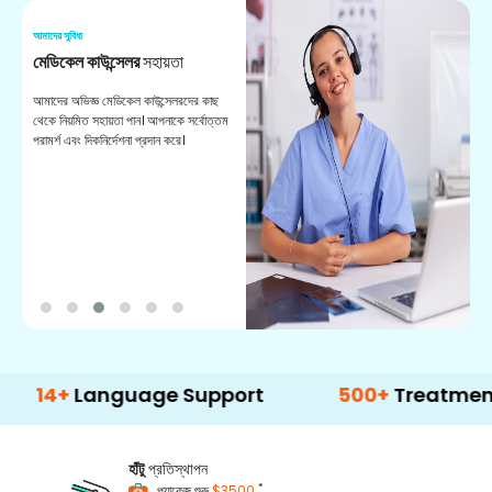
আমাদের সুবিধা
আম
মেডিকেল কাউন্সেলর
সহায়তা
অ
আমাদের অভিজ্ঞ মেডিকেল কাউন্সেলরদের কাছ
ভা
থেকে নিয়মিত সহায়তা পান। আপনাকে সর্বোত্তম
চি
পরামর্শ এবং দিকনির্দেশনা প্রদান করে।
ডা
+
Language Support
500+
Treatment Opti
হাঁটু
প্রতিস্থাপন
*
প্যাকেজ শুরু
$3500