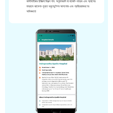
কাস্টমাইজড চিকিত্সা বিকল্প পান. অনুমানগুলি যা বাজেট-বান্ধব এবং অ্যাপের
মাধ্যমে ঝামেলা-মুক্ত ডকুমেন্টেশন আপলোড এবং প্রক্রিয়াকরণের
অভিজ্ঞতা।