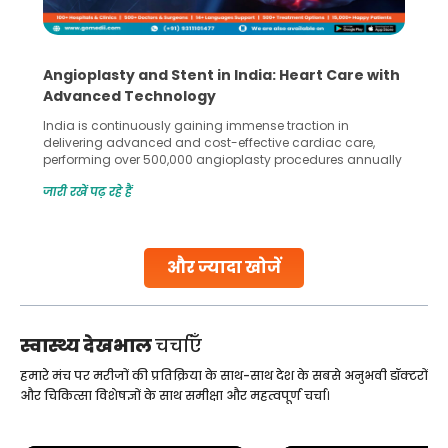
5 Essential Steps for Effective Human Sperm
Collection and Processing Methods
Human sperm collection and processing are critical steps
in advanced reproductive techniques like In Vitro
Fertilization (IVF) and intrauterine insemination (IUI). These
methods enable medical professionals to tackle fertility
जारी रखें पढ़ रहे हैं
challenges and help couples achieve their dream of
parenthood. Skilled technicians collect sperm using
specialized procedures to ensure optimal quality. Once
collected, they process the
और ज्यादा खोजें
Continue Reading
स्वास्थ्य देखभाल
चर्चाएँ
हमारे मंच पर मरीजों की प्रतिक्रिया के साथ-साथ देश के सबसे अनुभवी डॉक्टरों
और चिकित्सा विशेषज्ञों के साथ समीक्षा और महत्वपूर्ण चर्चा।