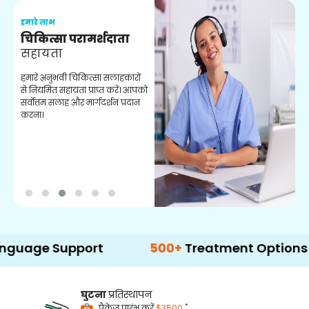
हमारे लाभ
ह
चिकित्सा परामर्शदाता
सहायता
व
हमारे अनुभवी चिकित्सा सलाहकारों
ब
से नियमित सहायता प्राप्त करें। आपको
व
सर्वोत्तम सलाह और मार्गदर्शन प्रदान
ह
करना।
ऑ
Support
500+
Treatment Options
घुटना
प्रतिस्थापन
*
पैकेज प्रारंभ करें
$3500