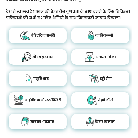
देश में स्वास्थ्य देखभाल की बेहतरीन गुणवत्ता के साथ चुनने के लिए चिकित्सा
प्रक्रियाओं की सभी संभावित श्रेणियों के साथ किफायती उपचार विकल्प।
बेरिएट्रिक सर्जरी
कार्डियलजी
सौंदर्य प्रसाधन
अंतःस्त्राविका
प्रसूतिशास्र
हड्डी रोग
आईवीएफ और फर्टिलिटी
नेफ्रोलॉजी
तंत्रिका-विज्ञान
कैंसर विज्ञान