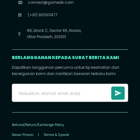
connect@gomedii.com
(+91) 9311101477
96, block C, Sector 65, Noida,
Uttar Pradesh, 201301
BERLANGGANAN KEPADA SURAT BERITA KAMI
Dapatkan langganan percuma untuk tip kesihatan dan
kecergasan kami dan nantikan tawaran terbaru kami
Refund/Return/Exchange Policy
Dasar Privasi
|
Terma & Syarat