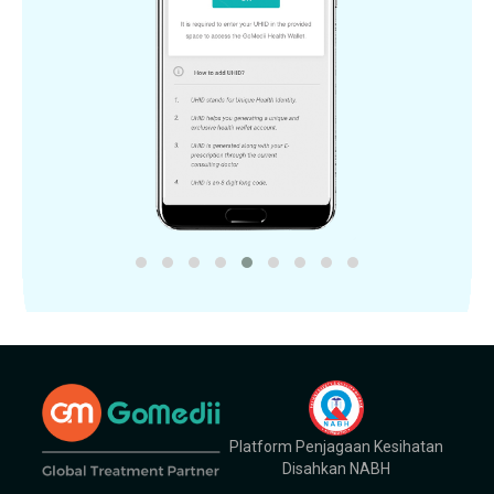
Platform Penjagaan Kesihatan
Disahkan NABH