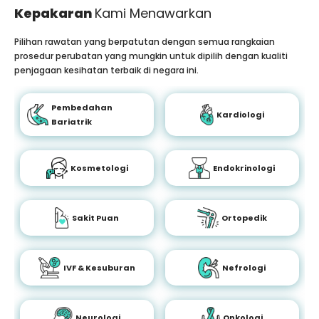
Kepakaran
Kami Menawarkan
Pilihan rawatan yang berpatutan dengan semua rangkaian
prosedur perubatan yang mungkin untuk dipilih dengan kualiti
penjagaan kesihatan terbaik di negara ini.
Pembedahan
Kardiologi
Bariatrik
Kosmetologi
Endokrinologi
Sakit Puan
Ortopedik
IVF & Kesuburan
Nefrologi
Neurologi
Onkologi