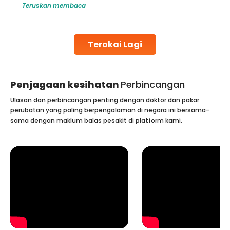
Teruskan membaca
make all the difference. India has some of the world’s
leading hospitals for bone marrow transplants.
Continue Reading
Terokai Lagi
Penjagaan kesihatan
Perbincangan
Ulasan dan perbincangan penting dengan doktor dan pakar
perubatan yang paling berpengalaman di negara ini bersama-
sama dengan maklum balas pesakit di platform kami.