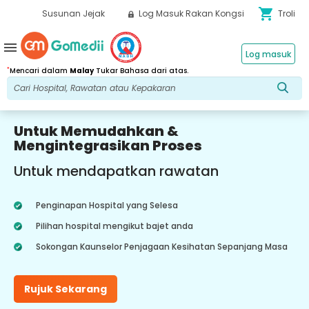
shopping_cart
Susunan Jejak
Log Masuk Rakan Kongsi
Troli
menu
Log masuk
*
Mencari dalam
Malay
Tukar Bahasa dari atas.
Untuk Memudahkan &
Mengintegrasikan Proses
Untuk mendapatkan rawatan
Penginapan Hospital yang Selesa
Pilihan hospital mengikut bajet anda
Sokongan Kaunselor Penjagaan Kesihatan Sepanjang Masa
Rujuk Sekarang