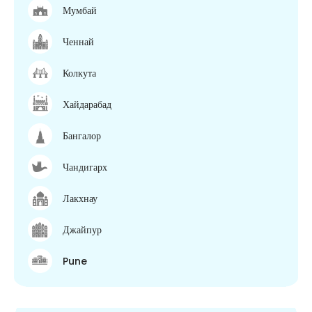
Мумбай
Ченнай
Колкута
Хайдарабад
Бангалор
Чандигарх
Лакхнау
Джайпур
Pune