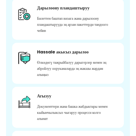
Дарылоону пландаштыруу
Билеттен баштап визага жана дарылоону
пландаштырууда эң арзан пакеттерди тандоого
чейин
Hassale акысыз дарылоо
Өлкөдөгү тажрыйбалуу дарыгерлер менен эң
абройлуу ооруканаларда эң жакшы жардам
алыңыз
Агызуу
Документтери жана башка жабдыктары менен
кыйынчылыксыз чыгаруу процесси колго
алынат