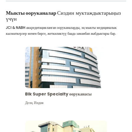
Мыкты ооруканалар
Сиздин муктаждыктарыңыз
үчүн
JCI & NABH аккредитацияланган ооруканаларды, эң мыкты медициналык
кызматкерлер менен бирге, жеткиликтүү баада заманбап жабдыктары бар.
Blk Super Specialty ооруканасы
Дели
,
Индия