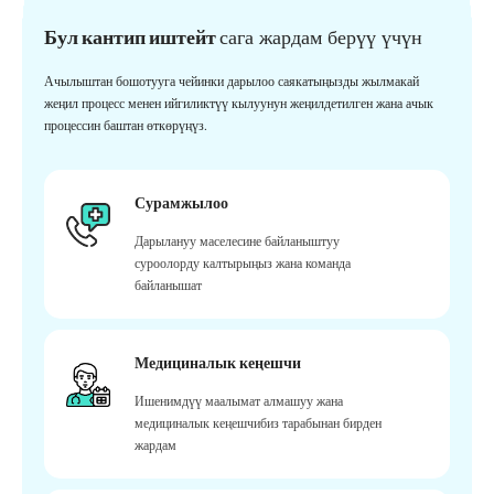
Бул кантип иштейт
сага жардам берүү үчүн
Ачылыштан бошотууга чейинки дарылоо саякатыңызды жылмакай
жеңил процесс менен ийгиликтүү кылуунун жеңилдетилген жана ачык
процессин баштан өткөрүңүз.
Сурамжылоо
Дарылануу маселесине байланыштуу
суроолорду калтырыңыз жана команда
байланышат
Медициналык кеңешчи
Ишенимдүү маалымат алмашуу жана
медициналык кеңешчибиз тарабынан бирден
жардам