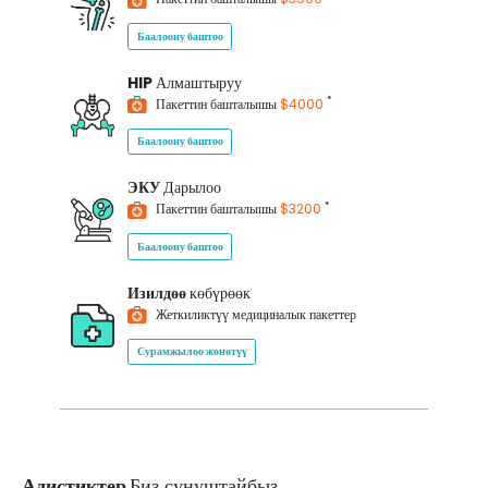
Баалоону баштоо
HIP
Алмаштыруу
*
Пакеттин башталышы
$4000
Баалоону баштоо
ЭКУ
Дарылоо
*
Пакеттин башталышы
$3200
Баалоону баштоо
Изилдөө
көбүрөөк
Жеткиликтүү медициналык пакеттер
Сурамжылоо жөнөтүү
Адистиктер
Биз сунуштайбыз