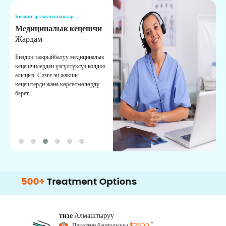
Биздин артыкчылыктар
Б
Медициналык кеңешчи
О
Жардам
К
Биздин тажрыйбалуу медициналык
Д
кеңешчилерден үзгүлтүксүз колдоо
ж
алыңыз. Сизге эң жакшы
р
кеңештерди жана көрсөтмөлөрдү
т
берет.
о
0+
Treatment Options
тизе
Алмаштыруу
*
Пакеттин башталышы
$3500