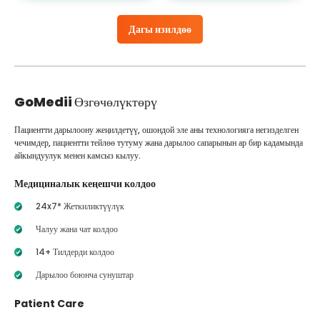
Дагы изилдөө
GoMedii
Өзгөчөлүктөрү
Пациентти дарылоону жеңилдетүү, ошондой эле аны технологияга негизделген
чечимдер, пациентти тейлөө тутуму жана дарылоо сапарынын ар бир кадамында
айкындуулук менен камсыз кылуу.
Медициналык кеңешчи колдоо
24x7* Жеткиликтүүлүк
Чалуу жана чат колдоо
14+ Тилдерди колдоо
Дарылоо боюнча сунуштар
Patient Care