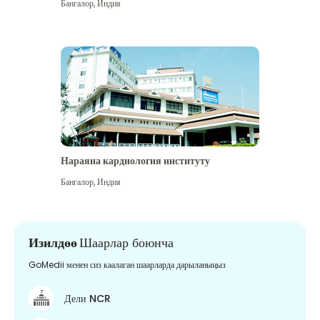
Бангалор
,
Индия
Нараяна кардиология институту
Бангалор
,
Индия
Изилдөө
Шаарлар боюнча
GoMedii менен сиз каалаган шаарларда дарыланыңыз
Дели NCR