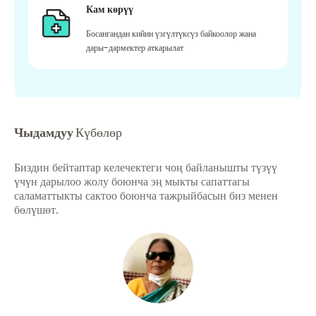
Кам көрүү
Босангандан кийин үзгүлтүксүз байкоолор жана
дары-дармектер аткарылат
Чыдамдуу
Күбөлөр
Биздин бейтаптар келечектеги чоң байланышты түзүү
үчүн дарылоо жолу боюнча эң мыкты сапаттагы
саламаттыкты сактоо боюнча тажрыйбасын биз менен
бөлүшөт.