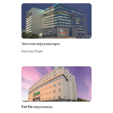
Аполлон ооруканалары
Көбүрөөк көрүү
Бангалор
,
Индия
Fortis ооруканасы