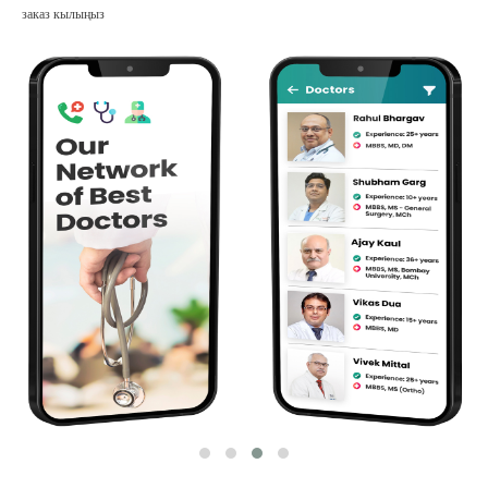
заказ кылыңыз