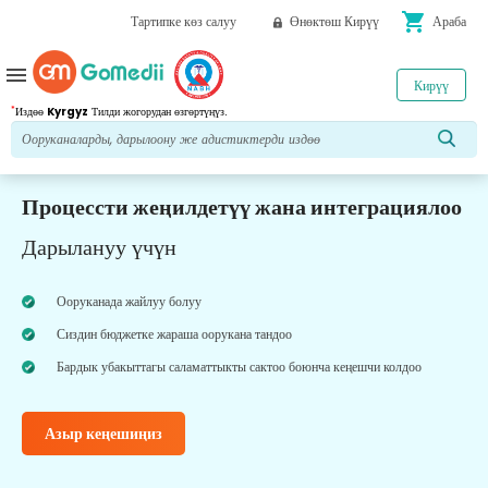
shopping_cart
Тартипке көз салуу
Өнөктөш Кирүү
Араба
menu
Кирүү
*
Издөө
Kyrgyz
Тилди жогорудан өзгөртүңүз.
Процессти жеңилдетүү жана интеграциялоо
Дарылануу үчүн
Ооруканада жайлуу болуу
Сиздин бюджетке жараша оорукана тандоо
Бардык убакыттагы саламаттыкты сактоо боюнча кеңешчи колдоо
Азыр кеңешиңиз