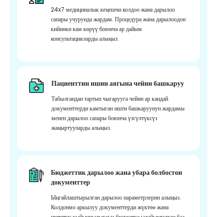
24x7 медициналык кеңешчи колдоо жана дарылоо
сапары учурунда жардам. Процедура жана дарылоодон
кийинки кам көрүү боюнча ар дайым
консультацияларды алыңыз.
Пациенттин ишин аягына чейин башкаруу
Табылгандан тартып чыгарууга чейин ар кандай
документтерди камтыган ишти башкаруунун жардамы
менен дарылоо сапары боюнча үзгүлтүксүз
жаңыртууларды алыңыз.
Бюджеттик дарылоо жана убара болбостон
документтер
Ыңгайлаштырылган дарылоо параметрлерин алыңыз.
Колдонмо аркылуу документтерди жүктөө жана
иштетүү кыйынчылыксыз бюджетке ылайыкталган баа