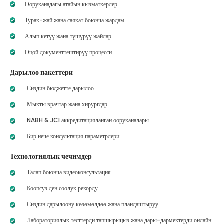
Ооруканадагы атайын кызматкерлер
Турак-жай жана саякат боюнча жардам
Алып кетүү жана түшүрүү жайлар
Оңой документтештирүү процесси
Дарылоо пакеттери
Сиздин бюджетте дарылоо
Мыкты врачтар жана хирургдар
NABH & JCI аккредитацияланган ооруканалары
Бир нече консультация параметрлери
Технологиялык чечимдер
Талап боюнча видеоконсультация
Коопсуз ден соолук рекорду
Сиздин дарылоону көзөмөлдөө жана пландаштыруу
Лабораториялык тесттерди тапшырыңыз жана дары-дармектерди онлайн