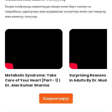
Биздин платформада пациенттердин пикири менен бирге өлкөнүн эң
тажрыйбалуу дарыгерлери жана медициналык эксперттери менен сын-пикирлер
жана маанилүү талкуулар.
Metabolic Syndrome: Take
Surprising Reasons fo
Care of Your Heart (Part - 1) |
in Adults By Dr. Mudas
Dr. Ajay Kumar Sharma
Баарын көрүү