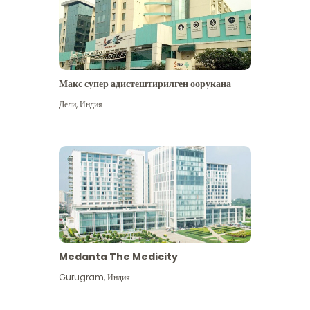
Макс супер адистештирилген оорукана
Дели
,
Индия
Medanta The Medicity
Gurugram
,
Индия