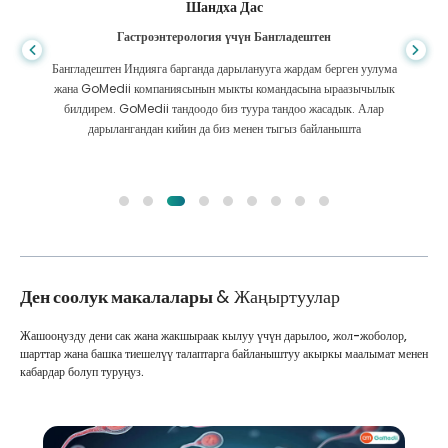
Шандха Дас
Гастроэнтерология үчүн Бангладештен
Бангладештен Индияга барганда дарыланууга жардам берген уулума
жана GoMedii компаниясынын мыкты командасына ыраазычылык
билдирем. GoMedii тандоодо биз туура тандоо жасадык. Алар
дарылангандан кийин да биз менен тыгыз байланышта
Ден соолук макалалары
& Жаңыртуулар
Жашооңузду дени сак жана жакшыраак кылуу үчүн дарылоо, жол-жоболор,
шарттар жана башка тиешелүү талаптарга байланыштуу акыркы маалымат менен
кабардар болуп туруңуз.