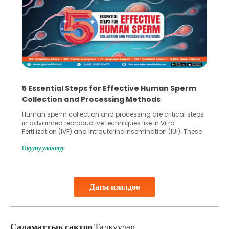
5 Essential Steps for Effective Human Sperm
Collection and Processing Methods
Human sperm collection and processing are critical steps
in advanced reproductive techniques like In Vitro
Fertilization (IVF) and intrauterine insemination (IUI). These
methods enable medical professionals to tackle fertility
Окууну улантуу
challenges and help couples achieve their dream of
parenthood. Skilled technicians collect sperm using
specialized procedures to ensure optimal quality. Once
collected, they process the
Дагы изилдөө
Continue Reading
Саламаттык сактоо
Талкуулар