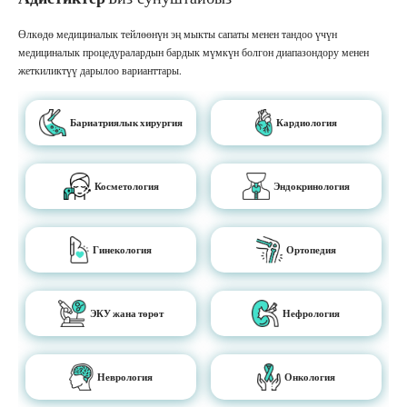
Өлкөдө медициналык тейлөөнүн эң мыкты сапаты менен тандоо үчүн
медициналык процедуралардын бардык мүмкүн болгон диапазондору менен
жеткиликтүү дарылоо варианттары.
Бариатриялык хирургия
Кардиология
Косметология
Эндокринология
Гинекология
Ортопедия
ЭКУ жана төрөт
Нефрология
Неврология
Онкология