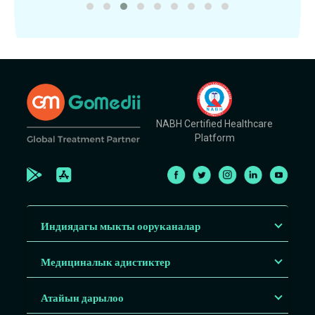
NABH Certified Healthcare
Platform
Индиядагы мыкты ооруканалар
Медициналык адистиктер
Атайын дарылоо