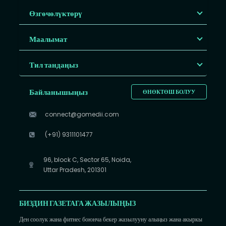
Өзгөчөлүктөрү
Маалымат
Тил тандаңыз
Байланышыңыз
ӨНӨКТӨШ БОЛУУ
connect@gomedii.com
(+91) 9311101477
96, block C, Sector 65, Noida,
Uttar Pradesh, 201301
БИЗДИН ГАЗЕТАГА ЖАЗЫЛЫҢЫЗ
Ден соолук жана фитнес боюнча бекер жазылууну алыңыз жана акыркы