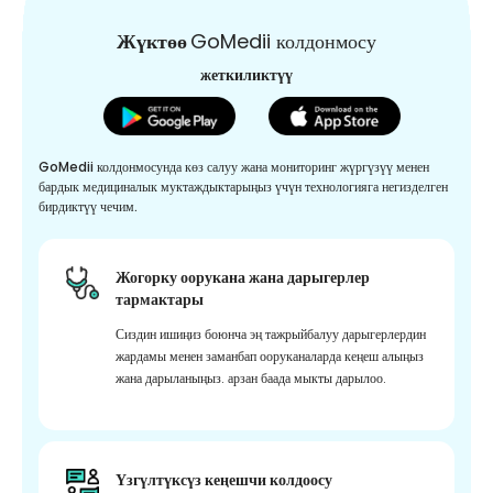
Жүктөө
GoMedii колдонмосу
жеткиликтүү
GoMedii колдонмосунда көз салуу жана мониторинг жүргүзүү менен
бардык медициналык муктаждыктарыңыз үчүн технологияга негизделген
бирдиктүү чечим.
Жогорку оорукана жана дарыгерлер
тармактары
Сиздин ишиңиз боюнча эң тажрыйбалуу дарыгерлердин
жардамы менен заманбап ооруканаларда кеңеш алыңыз
жана дарыланыңыз. арзан баада мыкты дарылоо.
Үзгүлтүксүз кеңешчи колдоосу