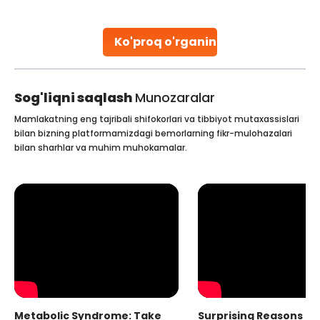
parenthood. Skilled technicians collect sperm using
specialized procedures to ensure optimal quality. Once
collected, they process the
Ko'proq o'rganing
Continue Reading
Sog'liqni saqlash
Munozaralar
Mamlakatning eng tajribali shifokorlari va tibbiyot mutaxassislari
bilan bizning platformamizdagi bemorlarning fikr-mulohazalari
bilan sharhlar va muhim muhokamalar.
Metabolic Syndrome: Take
Surprising Reasons fo