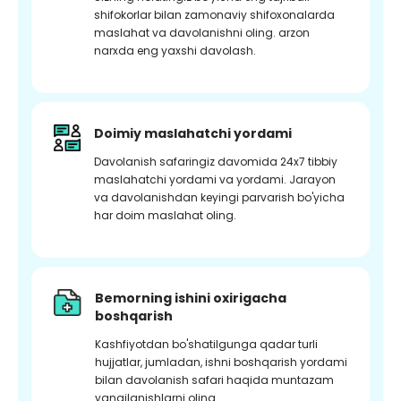
shifokorlar bilan zamonaviy shifoxonalarda
maslahat va davolanishni oling. arzon
narxda eng yaxshi davolash.
Doimiy maslahatchi yordami
Davolanish safaringiz davomida 24x7 tibbiy
maslahatchi yordami va yordami. Jarayon
va davolanishdan keyingi parvarish bo'yicha
har doim maslahat oling.
Bemorning ishini oxirigacha
boshqarish
Kashfiyotdan bo'shatilgunga qadar turli
hujjatlar, jumladan, ishni boshqarish yordami
bilan davolanish safari haqida muntazam
yangilanishlarni oling.