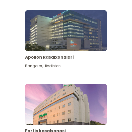
Apollon kasalxonalari
Koʻproq koʻrish
Bangalor
,
Hindiston
Fortis kasalxonasi