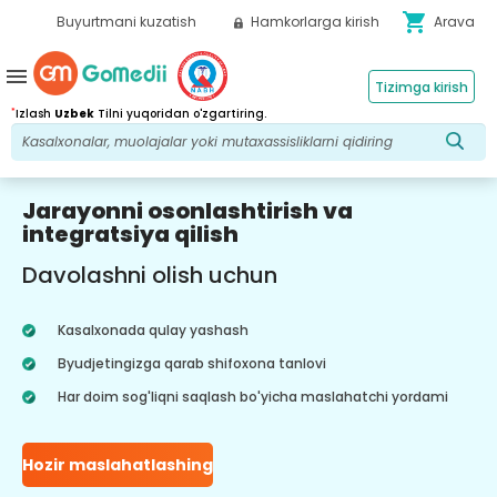
shopping_cart
Buyurtmani kuzatish
Hamkorlarga kirish
Arava
menu
Tizimga kirish
*
Izlash
Uzbek
Tilni yuqoridan o'zgartiring.
Jarayonni osonlashtirish va
integratsiya qilish
Davolashni olish uchun
Kasalxonada qulay yashash
Byudjetingizga qarab shifoxona tanlovi
Har doim sog'liqni saqlash bo'yicha maslahatchi yordami
Hozir maslahatlashing