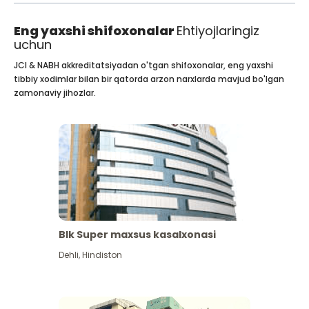
Eng yaxshi shifoxonalar
Ehtiyojlaringiz
uchun
JCI & NABH akkreditatsiyadan o'tgan shifoxonalar, eng yaxshi
tibbiy xodimlar bilan bir qatorda arzon narxlarda mavjud bo'lgan
zamonaviy jihozlar.
Blk Super maxsus kasalxonasi
Dehli
,
Hindiston