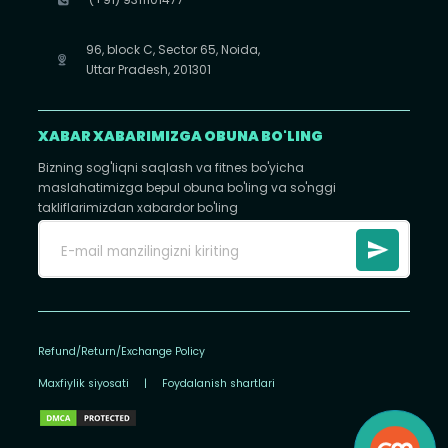
96, block C, Sector 65, Noida,
Uttar Pradesh, 201301
XABAR XABARIMIZGA OBUNA BO'LING
Bizning sog'liqni saqlash va fitnes bo'yicha
maslahatimizga bepul obuna bo'ling va so'nggi
takliflarimizdan xabardor bo'ling
Refund/Return/Exchange Policy
Maxfiylik siyosati
|
Foydalanish shartlari