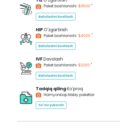
Tiz
O'zgartirish
*
Paket boshlanishi:
$3500
Baholashni boshlash
HIP
O'zgartirish
*
Paket boshlanishi:
$4000
Baholashni boshlash
IVF
Davolash
*
Paket boshlanishi:
$3200
Baholashni boshlash
Tadqiq qiling
Ko'proq
Hamyonbop tibbiy paketlar
So'rov yuborish