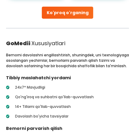
Ko'proq o'rganing
GoMedii
Xususiyatlari
Bemorni davolashni engillashtirish, shuningdek, uni texnologiyaga
asoslangan yechimlar, bemorlarni parvarish qilish tizimi va
davolash safarining har bir bosqichida shaffoflik bilan ta'minlash.
Tibbiy maslahatchi yordami
24x7* Mavjudligi
Qo'ng'iroq va suhbatni qo'llab-quvvatlash
14+ Tillarni qo'llab-quvvatlash
Davolash bo'yicha tavsiyalar
Bemorni parvarish qilish