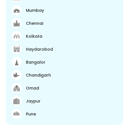
Mumbay
Chennai
Kolkata
Haydarobod
Bangalor
Chandigarh
Omad
Jaypur
Pune