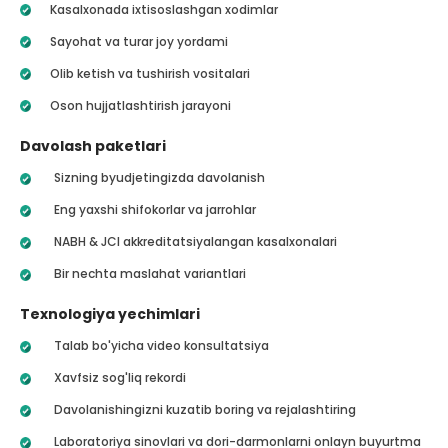
Kasalxonada ixtisoslashgan xodimlar
Sayohat va turar joy yordami
Olib ketish va tushirish vositalari
Oson hujjatlashtirish jarayoni
Davolash paketlari
Sizning byudjetingizda davolanish
Eng yaxshi shifokorlar va jarrohlar
NABH & JCI akkreditatsiyalangan kasalxonalari
Bir nechta maslahat variantlari
Texnologiya yechimlari
Talab bo'yicha video konsultatsiya
Xavfsiz sog'liq rekordi
Davolanishingizni kuzatib boring va rejalashtiring
Laboratoriya sinovlari va dori-darmonlarni onlayn buyurtma