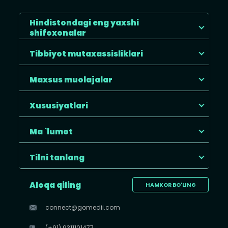
Hindistondagi eng yaxshi
shifoxonalar
Tibbiyot mutaxassisliklari
Maxsus muolajalar
Xususiyatlari
Ma `lumot
Tilni tanlang
Aloqa qiling
HAMKOR BO'LING
connect@gomedii.com
(+91) 9311101477