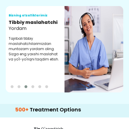
Bizning afzalliklarimiz
B
Tibbiy maslahatchi
O
Yordam
M
Tajribali tibbiy
S
maslahatchilarimizdan
y
muntazam yordam oling.
r
Sizga eng yaxshi maslahat
e
va yo'l-yo'riqni taqdim etish.
b
0+
Treatment Options