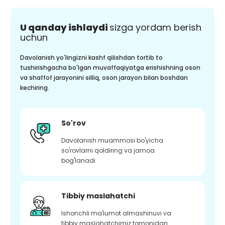
U qanday ishlaydi
sizga yordam berish
uchun
Davolanish yo'lingizni kashf qilishdan tortib to
tushirishgacha bo'lgan muvaffaqiyatga erishishning oson
va shaffof jarayonini silliq, oson jarayon bilan boshdan
kechiring.
So'rov
Davolanish muammosi bo'yicha
so'rovlarni qoldiring va jamoa
bog'lanadi
Tibbiy maslahatchi
Ishonchli ma'lumot almashinuvi va
tibbiy maslahatchimiz tomonidan