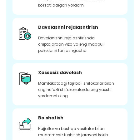
ko'rsatiladigan yordam
Davolashni rejalashtirish
Davolanishni rejalashtirishda
chiptalardan viza va eng maqbul
paketlarni tanlashgacha
Xassasiz davolash
Mamlakatdagi tajribali shifokorlar bilan
eng nufuzli shifoxonalarda eng yaxshi
yordamni oling
Bo'shatish
Hujjatlar va boshqa vositalar bilan
muammosiz tushirish jarayoni ko'rib