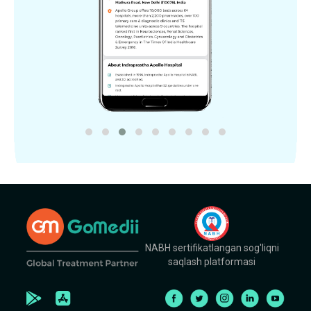
NABH sertifikatlangan sog'liqni
saqlash platformasi