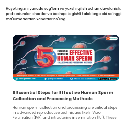
Hayotingizni yanada sog'lom va yaxshi qilish uchun davolanish,
protseduralar, shartlar va boshqa tegishli talablarga oid so'nggi
ma'lumotlardan xabardor bo'ling.
5 Essential Steps for Effective Human Sperm
Collection and Processing Methods
Human sperm collection and processing are critical steps
in advanced reproductive techniques like In Vitro
Fertilization (IVF) and intrauterine insemination (IUI). These
methods enable medical professionals to tackle fertility
challenges and help couples achieve their dream of