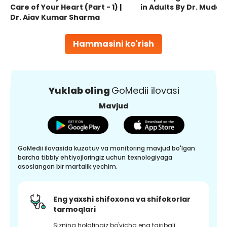
Care of Your Heart (Part - 1) |
in Adults By Dr. Mudas
Dr. Ajay Kumar Sharma
Hammasini ko'rish
Yuklab oling
GoMedii ilovasi
Mavjud
GoMedii ilovasida kuzatuv va monitoring mavjud bo'lgan
barcha tibbiy ehtiyojlaringiz uchun texnologiyaga
asoslangan bir martalik yechim.
Eng yaxshi shifoxona va shifokorlar
tarmoqlari
Sizning holatingiz bo'yicha eng tajribali