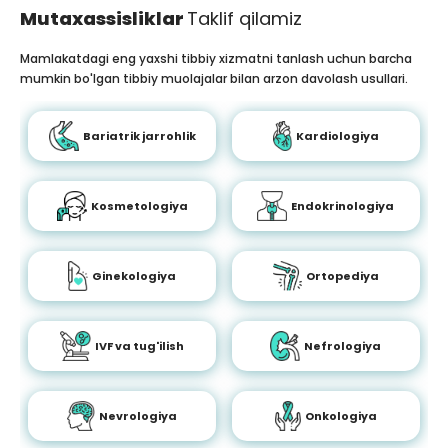
Mutaxassisliklar
Taklif qilamiz
Mamlakatdagi eng yaxshi tibbiy xizmatni tanlash uchun barcha
mumkin bo'lgan tibbiy muolajalar bilan arzon davolash usullari.
Bariatrik jarrohlik
Kardiologiya
Kosmetologiya
Endokrinologiya
Ginekologiya
Ortopediya
IVF va tug'ilish
Nefrologiya
Nevrologiya
Onkologiya