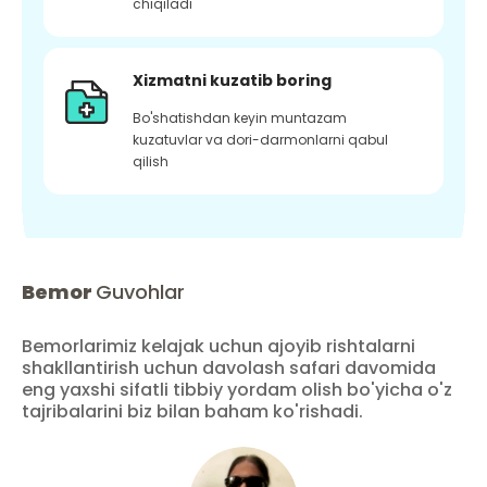
chiqiladi
Xizmatni kuzatib boring
Bo'shatishdan keyin muntazam
kuzatuvlar va dori-darmonlarni qabul
qilish
Bemor
Guvohlar
Bemorlarimiz kelajak uchun ajoyib rishtalarni
shakllantirish uchun davolash safari davomida
eng yaxshi sifatli tibbiy yordam olish bo'yicha o'z
tajribalarini biz bilan baham ko'rishadi.