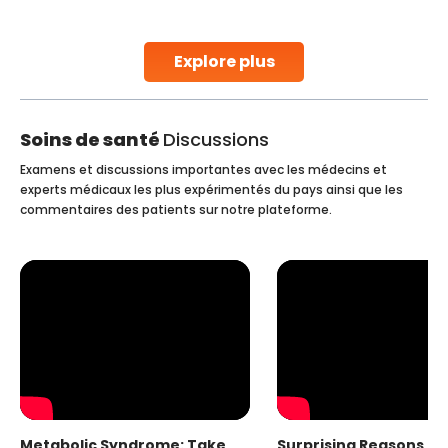
parenthood. Skilled technicians collect sperm using
specialized procedures to ensure optimal quality. Once
collected, they process the
Explore plus
Continue Reading
Soins de santé
Discussions
Examens et discussions importantes avec les médecins et
experts médicaux les plus expérimentés du pays ainsi que les
commentaires des patients sur notre plateforme.
Metabolic Syndrome: Take
Surprising Reasons fo