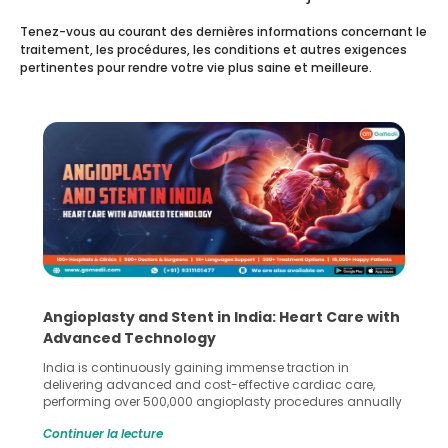
Tenez-vous au courant des dernières informations concernant le
traitement, les procédures, les conditions et autres exigences
pertinentes pour rendre votre vie plus saine et meilleure.
5 Essential Steps for Effective Human Sperm
Collection and Processing Methods
Human sperm collection and processing are critical steps
in advanced reproductive techniques like In Vitro
Fertilization (IVF) and intrauterine insemination (IUI). These
methods enable medical professionals to tackle fertility
Continuer la lecture
challenges and help couples achieve their dream of