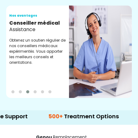
Nos avantages
N
Conseiller médical
V
Assistance
C
Obtenez un soutien régulier de
C
nos conseillers médicaux
n
expérimentés. Vous apporter
e
les meilleurs conseils et
t
orientations.
p
d
t
500+
Treatment Options
Genou
Remplacement