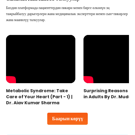
Биздин платформада пациенттердин пикири менен бирге өлкөнүн эң
тажрыйбалуу дарыгерлери жана медициналык эксперттери менен сын-пикирлер
жана маанилүү талкуулар.
Metabolic Syndrome: Take
Surprising Reasons fo
Care of Your Heart (Part - 1) |
in Adults By Dr. Mudas
Dr. Ajay Kumar Sharma
Баарын көрүү