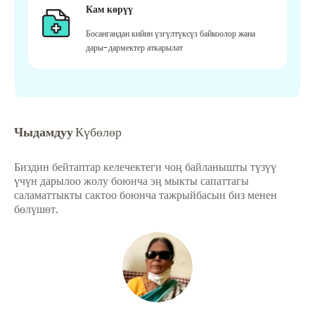
Кам көрүү
Босангандан кийин үзгүлтүксүз байкоолор жана
дары-дармектер аткарылат
Чыдамдуу
Күбөлөр
Биздин бейтаптар келечектеги чоң байланышты түзүү
үчүн дарылоо жолу боюнча эң мыкты сапаттагы
саламаттыкты сактоо боюнча тажрыйбасын биз менен
бөлүшөт.