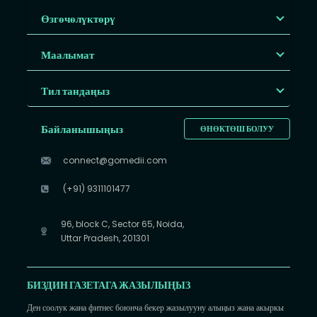
Өзгөчөлүктөрү
Маалымат
Тил тандаңыз
Байланышыңыз
ӨНӨКТӨШ БОЛУУ
connect@gomedii.com
(+91) 9311101477
96, block C, Sector 65, Noida,
Uttar Pradesh, 201301
БИЗДИН ГАЗЕТАГА ЖАЗЫЛЫҢЫЗ
Ден соолук жана фитнес боюнча бекер жазылууну алыңыз жана акыркы