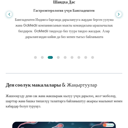
Шандха Дас
Гастроэнтерология үчүн Бангладештен
Бангладештен Индияга барганда дарыланууга жардам берген уулума
жана GoMedii компаниясынын мыкты командасына ыраазычылык
билдирем. GoMedii тандоодо биз туура тандоо жасадык. Алар
дарылангандан кийин да биз менен тыгыз байланышта
Ден соолук макалалары
& Жаңыртуулар
Жашооңузду дени сак жана жакшыраак кылуу үчүн дарылоо, жол-жоболор,
шарттар жана башка тиешелүү талаптарга байланыштуу акыркы маалымат менен
кабардар болуп туруңуз.