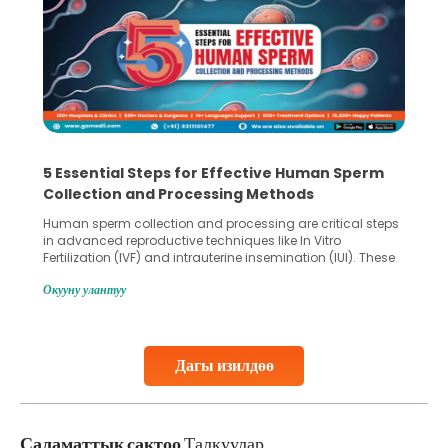
5 Essential Steps for Effective Human Sperm
Collection and Processing Methods
Human sperm collection and processing are critical steps
in advanced reproductive techniques like In Vitro
Fertilization (IVF) and intrauterine insemination (IUI). These
methods enable medical professionals to tackle fertility
Окууну улантуу
challenges and help couples achieve their dream of
parenthood. Skilled technicians collect sperm using
specialized procedures to ensure optimal quality. Once
collected, they process the
Дагы изилдөө
Continue Reading
Саламаттык сактоо
Талкуулар