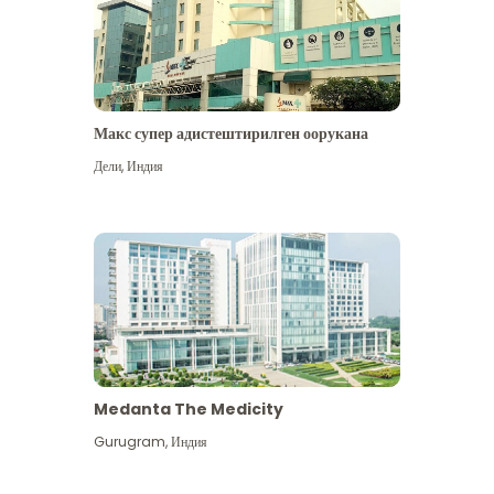
Макс супер адистештирилген оорукана
Дели
,
Индия
Medanta The Medicity
Gurugram
,
Индия