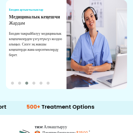
Биздин артыкчылыктар
Б
Медициналык кеңешчи
О
Жардам
К
Биздин тажрыйбалуу медициналык
Д
кеңешчилерден үзгүлтүксүз колдоо
ж
алыңыз. Сизге эң жакшы
р
кеңештерди жана көрсөтмөлөрдү
т
берет.
о
500+
Treatment Options
тизе
Алмаштыруу
*
Пакеттин башталышы
$3500