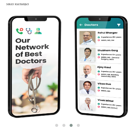
заказ кылыңыз