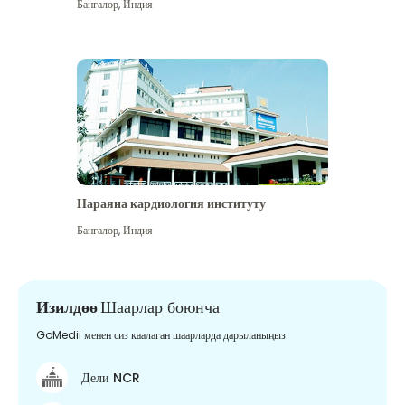
Бангалор
,
Индия
Нараяна кардиология институту
Бангалор
,
Индия
Изилдөө
Шаарлар боюнча
GoMedii менен сиз каалаган шаарларда дарыланыңыз
Дели NCR