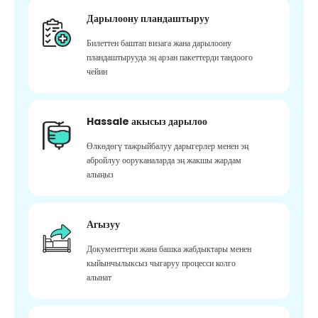
Дарылоону пландаштыруу
Билеттен баштап визага жана дарылоону
пландаштырууда эң арзан пакеттерди тандоого
чейин
Hassale акысыз дарылоо
Өлкөдөгү тажрыйбалуу дарыгерлер менен эң
абройлуу ооруканаларда эң жакшы жардам
алыңыз
Агызуу
Документтери жана башка жабдыктары менен
кыйынчылыксыз чыгаруу процесси колго
алынат