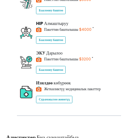
Баалоону баштоо
HIP
Алмаштыруу
*
Пакеттин башталышы
$4000
Баалоону баштоо
ЭКУ
Дарылоо
*
Пакеттин башталышы
$3200
Баалоону баштоо
Изилдөө
көбүрөөк
Жеткиликтүү медициналык пакеттер
Сурамжылоо жөнөтүү
Адистиктер
Биз сунуштайбыз