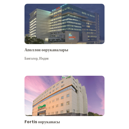
Аполлон ооруканалары
Көбүрөөк көрүү
Бангалор
,
Индия
Fortis ооруканасы