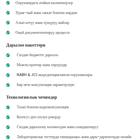
Ооруканадагы атайын кызматкерлер
Турак-жай жана саякат боюнча жардам
Алып кетүү жана түшүрүү жайлар
Оңой документтештирүү процесси
Дарылоо пакеттери
Сиздин бюджетте дарылоо
Мыкты врачтар жана хирургдар
NABH & JCI аккредитацияланган ооруканалары
Бир нече консультация параметрлери
Технологиялык чечимдер
Талап боюнча видеоконсультация
Коопсуз ден соолук рекорду
Сиздин дарылоону көзөмөлдөө жана пландаштыруу
Лабораториялык тесттерди тапшырыңыз жана дары-дармектерди онлайн