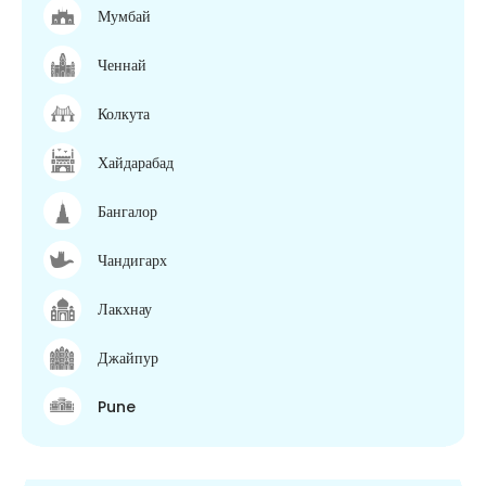
Мумбай
Ченнай
Колкута
Хайдарабад
Бангалор
Чандигарх
Лакхнау
Джайпур
Pune