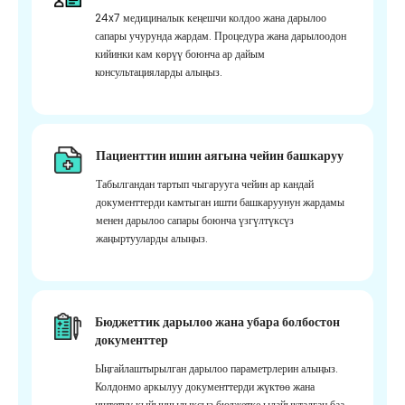
24x7 медициналык кеңешчи колдоо жана дарылоо
сапары учурунда жардам. Процедура жана дарылоодон
кийинки кам көрүү боюнча ар дайым
консультацияларды алыңыз.
Пациенттин ишин аягына чейин башкаруу
Табылгандан тартып чыгарууга чейин ар кандай
документтерди камтыган ишти башкаруунун жардамы
менен дарылоо сапары боюнча үзгүлтүксүз
жаңыртууларды алыңыз.
Бюджеттик дарылоо жана убара болбостон
документтер
Ыңгайлаштырылган дарылоо параметрлерин алыңыз.
Колдонмо аркылуу документтерди жүктөө жана
иштетүү кыйынчылыксыз бюджетке ылайыкталган баа