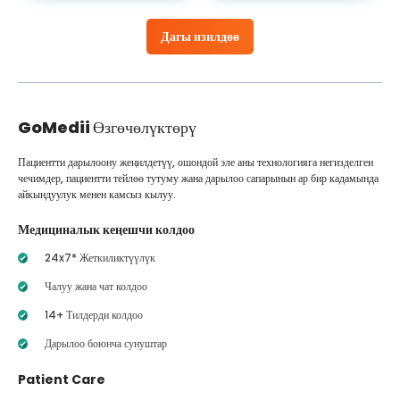
Дагы изилдөө
GoMedii
Өзгөчөлүктөрү
Пациентти дарылоону жеңилдетүү, ошондой эле аны технологияга негизделген
чечимдер, пациентти тейлөө тутуму жана дарылоо сапарынын ар бир кадамында
айкындуулук менен камсыз кылуу.
Медициналык кеңешчи колдоо
24x7* Жеткиликтүүлүк
Чалуу жана чат колдоо
14+ Тилдерди колдоо
Дарылоо боюнча сунуштар
Patient Care