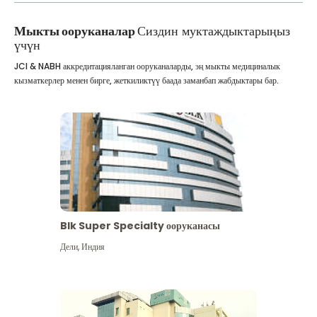
Мыкты ооруканалар
Сиздин муктаждыктарыңыз
үчүн
JCI & NABH аккредитацияланган ооруканаларды, эң мыкты медициналык
кызматкерлер менен бирге, жеткиликтүү баада заманбап жабдыктары бар.
Blk Super Specialty ооруканасы
Дели
,
Индия