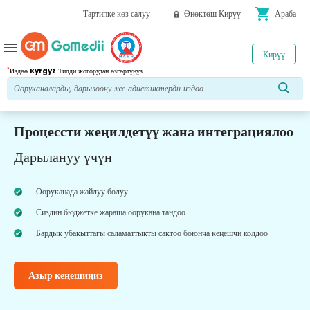
shopping_cart
Тартипке көз салуу
Өнөктөш Кирүү
Араба
menu
Кирүү
*
Издөө
Kyrgyz
Тилди жогорудан өзгөртүңүз.
Процессти жеңилдетүү жана интеграциялоо
Дарылануу үчүн
Ооруканада жайлуу болуу
Сиздин бюджетке жараша оорукана тандоо
Бардык убакыттагы саламаттыкты сактоо боюнча кеңешчи колдоо
Азыр кеңешиңиз