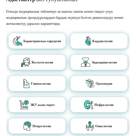
Өлкөдө медициналык тейлөөнүн эң мыкты сапаты менен тандоо үчүн
медициналык процедуралардын бардык мүмкүн болгон диапазондору менен
жеткиликтүү дарылоо варианттары.
Бариатриялык хирургия
Кардиология
Косметология
Эндокринология
Гинекология
Ортопедия
ЭКУ жана төрөт
Нефрология
Неврология
Онкология