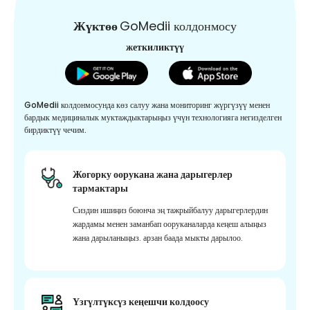
Жүктөө
GoMedii колдонмосу
жеткиликтүү
GoMedii колдонмосунда көз салуу жана мониторинг жүргүзүү менен
бардык медициналык муктаждыктарыңыз үчүн технологияга негизделген
бирдиктүү чечим.
Жогорку оорукана жана дарыгерлер
тармактары
Сиздин ишиңиз боюнча эң тажрыйбалуу дарыгерлердин
жардамы менен заманбап ооруканаларда кеңеш алыңыз
жана дарыланыңыз. арзан баада мыкты дарылоо.
Үзгүлтүксүз кеңешчи колдоосу