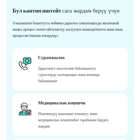
Бул кантип иштейт
сага жардам берүү үчүн
Ачылыштан бошотууга чейинки дарылоо саякатыңызды жылмакай
жеңил процесс менен ийгиликтүү кылуунун жеңилдетилген жана ачык
процессин баштан өткөрүңүз.
Сурамжылоо
Дарылануу маселесине байланыштуу
суроолорду калтырыңыз жана команда
байланышат
Медициналык кеңешчи
Ишенимдүү маалымат алмашуу жана
медициналык кеңешчибиз тарабынан бирден
жардам