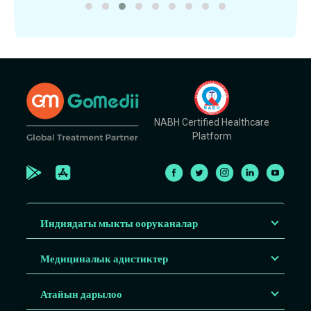
NABH Certified Healthcare
Platform
Индиядагы мыкты ооруканалар
Медициналык адистиктер
Атайын дарылоо