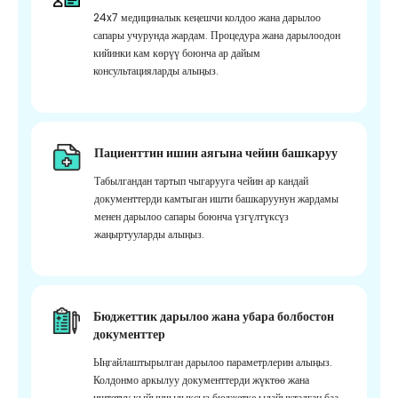
24x7 медициналык кеңешчи колдоо жана дарылоо
сапары учурунда жардам. Процедура жана дарылоодон
кийинки кам көрүү боюнча ар дайым
консультацияларды алыңыз.
Пациенттин ишин аягына чейин башкаруу
Табылгандан тартып чыгарууга чейин ар кандай
документтерди камтыган ишти башкаруунун жардамы
менен дарылоо сапары боюнча үзгүлтүксүз
жаңыртууларды алыңыз.
Бюджеттик дарылоо жана убара болбостон
документтер
Ыңгайлаштырылган дарылоо параметрлерин алыңыз.
Колдонмо аркылуу документтерди жүктөө жана
иштетүү кыйынчылыксыз бюджетке ылайыкталган баа