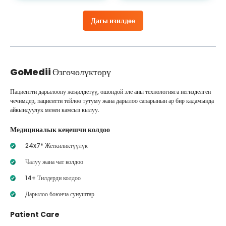
Дагы изилдөө
GoMedii
Өзгөчөлүктөрү
Пациентти дарылоону жеңилдетүү, ошондой эле аны технологияга негизделген
чечимдер, пациентти тейлөө тутуму жана дарылоо сапарынын ар бир кадамында
айкындуулук менен камсыз кылуу.
Медициналык кеңешчи колдоо
24x7* Жеткиликтүүлүк
Чалуу жана чат колдоо
14+ Тилдерди колдоо
Дарылоо боюнча сунуштар
Patient Care