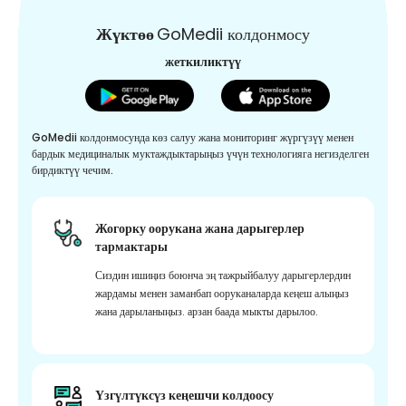
Жүктөө
GoMedii колдонмосу
жеткиликтүү
GoMedii колдонмосунда көз салуу жана мониторинг жүргүзүү менен
бардык медициналык муктаждыктарыңыз үчүн технологияга негизделген
бирдиктүү чечим.
Жогорку оорукана жана дарыгерлер
тармактары
Сиздин ишиңиз боюнча эң тажрыйбалуу дарыгерлердин
жардамы менен заманбап ооруканаларда кеңеш алыңыз
жана дарыланыңыз. арзан баада мыкты дарылоо.
Үзгүлтүксүз кеңешчи колдоосу