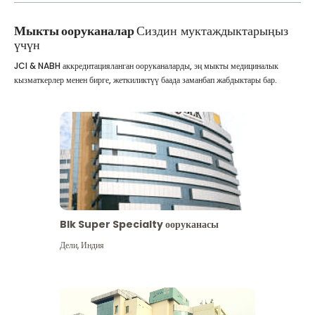
Мыкты ооруканалар
Сиздин муктаждыктарыңыз
үчүн
JCI & NABH аккредитацияланган ооруканаларды, эң мыкты медициналык
кызматкерлер менен бирге, жеткиликтүү баада заманбап жабдыктары бар.
Blk Super Specialty ооруканасы
Дели
,
Индия