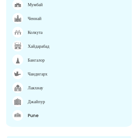
Мумбай
Ченнай
Колкута
Хайдарабад
Бангалор
Чандигарх
Лакхнау
Джайпур
Pune