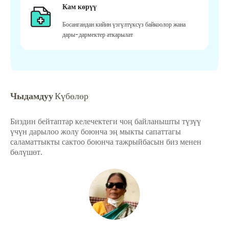
Кам көрүү
Босангандан кийин үзгүлтүксүз байкоолор жана
дары-дармектер аткарылат
Чыдамдуу
Күбөлөр
Биздин бейтаптар келечектеги чоң байланышты түзүү
үчүн дарылоо жолу боюнча эң мыкты сапаттагы
саламаттыкты сактоо боюнча тажрыйбасын биз менен
бөлүшөт.