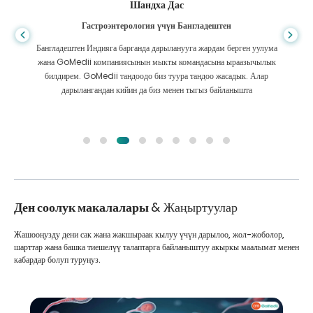
Шандха Дас
Гастроэнтерология үчүн Бангладештен
Бангладештен Индияга барганда дарыланууга жардам берген уулума
жана GoMedii компаниясынын мыкты командасына ыраазычылык
билдирем. GoMedii тандоодо биз туура тандоо жасадык. Алар
дарылангандан кийин да биз менен тыгыз байланышта
Ден соолук макалалары
& Жаңыртуулар
Жашооңузду дени сак жана жакшыраак кылуу үчүн дарылоо, жол-жоболор,
шарттар жана башка тиешелүү талаптарга байланыштуу акыркы маалымат менен
кабардар болуп туруңуз.