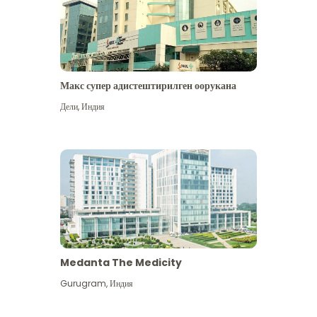
Макс супер адистештирилген оорукана
Дели
,
Индия
Medanta The Medicity
Gurugram
,
Индия