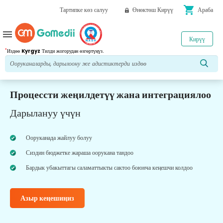
shopping_cart
Тартипке көз салуу
Өнөктөш Кирүү
Араба
menu
Кирүү
*
Издөө
Kyrgyz
Тилди жогорудан өзгөртүңүз.
Процессти жеңилдетүү жана интеграциялоо
Дарылануу үчүн
Ооруканада жайлуу болуу
Сиздин бюджетке жараша оорукана тандоо
Бардык убакыттагы саламаттыкты сактоо боюнча кеңешчи колдоо
Азыр кеңешиңиз