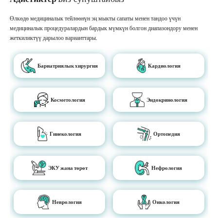
Өлкөдө медициналык тейлөөнүн эң мыкты сапаты менен тандоо үчүн
медициналык процедуралардын бардык мүмкүн болгон диапазондору менен
жеткиликтүү дарылоо варианттары.
Бариатриялык хирургия
Кардиология
Косметология
Эндокринология
Гинекология
Ортопедия
ЭКУ жана төрөт
Нефрология
Неврология
Онкология