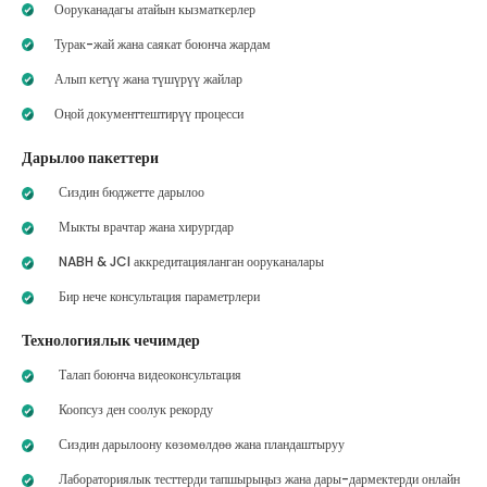
Ооруканадагы атайын кызматкерлер
Турак-жай жана саякат боюнча жардам
Алып кетүү жана түшүрүү жайлар
Оңой документтештирүү процесси
Дарылоо пакеттери
Сиздин бюджетте дарылоо
Мыкты врачтар жана хирургдар
NABH & JCI аккредитацияланган ооруканалары
Бир нече консультация параметрлери
Технологиялык чечимдер
Талап боюнча видеоконсультация
Коопсуз ден соолук рекорду
Сиздин дарылоону көзөмөлдөө жана пландаштыруу
Лабораториялык тесттерди тапшырыңыз жана дары-дармектерди онлайн