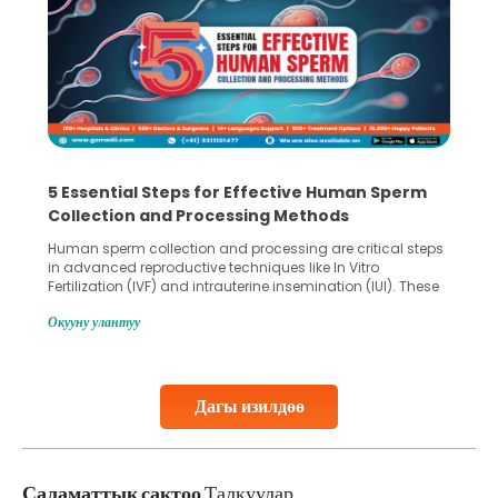
5 Essential Steps for Effective Human Sperm
Collection and Processing Methods
Human sperm collection and processing are critical steps
in advanced reproductive techniques like In Vitro
Fertilization (IVF) and intrauterine insemination (IUI). These
methods enable medical professionals to tackle fertility
Окууну улантуу
challenges and help couples achieve their dream of
parenthood. Skilled technicians collect sperm using
specialized procedures to ensure optimal quality. Once
collected, they process the
Дагы изилдөө
Continue Reading
Саламаттык сактоо
Талкуулар