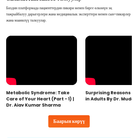
Биздин платформада пациенттердин пикири менен бирге өлкөнүн эң
тажрыйбалуу дарыгерлери жана медициналык эксперттери менен сын-пикирлер
жана маанилүү талкуулар.
Metabolic Syndrome: Take
Surprising Reasons fo
Care of Your Heart (Part - 1) |
in Adults By Dr. Mudas
Dr. Ajay Kumar Sharma
Баарын көрүү