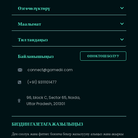
Өзгөчөлүктөрү
Маалымат
Тил тандаңыз
Байланышыңыз
ӨНӨКТӨШ БОЛУУ
connect@gomedii.com
(+91) 9311101477
96, block C, Sector 65, Noida,
Uttar Pradesh, 201301
БИЗДИН ГАЗЕТАГА ЖАЗЫЛЫҢЫЗ
Ден соолук жана фитнес боюнча бекер жазылууну алыңыз жана акыркы