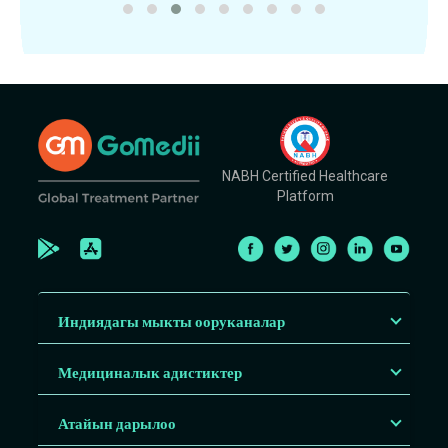
NABH Certified Healthcare
Platform
Индиядагы мыкты ооруканалар
Медициналык адистиктер
Атайын дарылоо