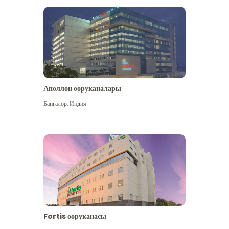
Аполлон ооруканалары
Көбүрөөк көрүү
Бангалор
,
Индия
Fortis ооруканасы