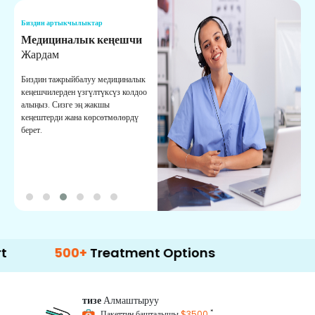
Биздин артыкчылыктар
Б
Медициналык кеңешчи
О
Жардам
К
Биздин тажрыйбалуу медициналык
Д
кеңешчилерден үзгүлтүксүз колдоо
ж
алыңыз. Сизге эң жакшы
р
кеңештерди жана көрсөтмөлөрдү
т
берет.
о
500+
Treatment Options
тизе
Алмаштыруу
*
Пакеттин башталышы
$3500