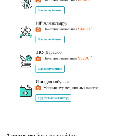
Баалоону баштоо
HIP
Алмаштыруу
*
Пакеттин башталышы
$4000
Баалоону баштоо
ЭКУ
Дарылоо
*
Пакеттин башталышы
$3200
Баалоону баштоо
Изилдөө
көбүрөөк
Жеткиликтүү медициналык пакеттер
Сурамжылоо жөнөтүү
Адистиктер
Биз сунуштайбыз