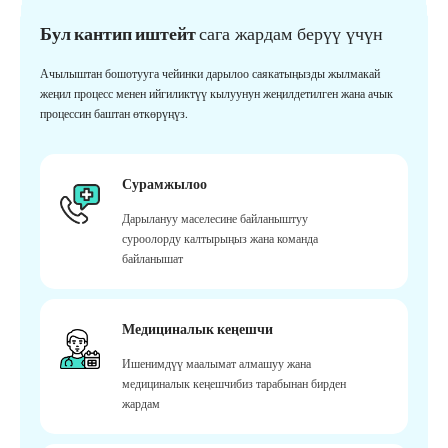
Бул кантип иштейт
сага жардам берүү үчүн
Ачылыштан бошотууга чейинки дарылоо саякатыңызды жылмакай
жеңил процесс менен ийгиликтүү кылуунун жеңилдетилген жана ачык
процессин баштан өткөрүңүз.
Сурамжылоо
Дарылануу маселесине байланыштуу
суроолорду калтырыңыз жана команда
байланышат
Медициналык кеңешчи
Ишенимдүү маалымат алмашуу жана
медициналык кеңешчибиз тарабынан бирден
жардам