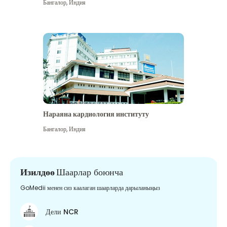
Бангалор
,
Индия
Нараяна кардиология институту
Бангалор
,
Индия
Изилдөө
Шаарлар боюнча
GoMedii менен сиз каалаган шаарларда дарыланыңыз
Дели NCR