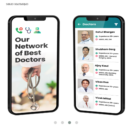
заказ кылыңыз