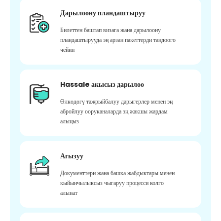
Дарылоону пландаштыруу
Билеттен баштап визага жана дарылоону
пландаштырууда эң арзан пакеттерди тандоого
чейин
Hassale акысыз дарылоо
Өлкөдөгү тажрыйбалуу дарыгерлер менен эң
абройлуу ооруканаларда эң жакшы жардам
алыңыз
Агызуу
Документтери жана башка жабдыктары менен
кыйынчылыксыз чыгаруу процесси колго
алынат