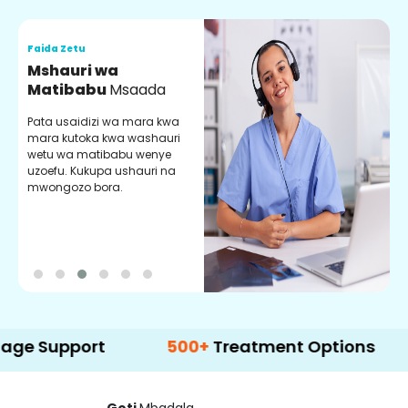
Faida Zetu
F
Mshauri wa
V
Matibabu
Msaada
U
Pata usaidizi wa mara kwa
U
mara kutoka kwa washauri
m
wetu wa matibabu wenye
z
uzoefu. Kukupa ushauri na
w
mwongozo bora.
b
port
500+
Treatment Options