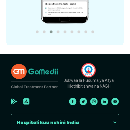
Jukwaa la Huduma ya Afya
lililothibitishwa na NABH
Hospitali kuu nchini India