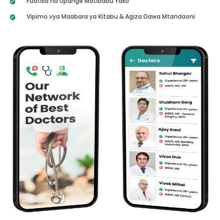
Fuatilia na Upange Matibabu Yako
Vipimo vya Maabara ya Kitabu & Agiza Dawa Mtandaoni