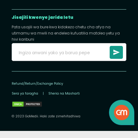
Jisajili kwenye jarida letu
Pata usajili wa bure kwa kidokezo chetu cha afya na
utimamu wa mwili na endelea kufuatilia matoleo yetu ya
hivi karibuni
Refund/Return/Exchange Policy
Sera ya faragha
|
Sheria na Masharti
© 2023 GoMedii. Haki zote zimehifadhiwa