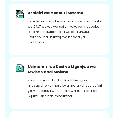
Usaidizi wa Mshauri Mwema
Usaidizi na usaidizi wa mshauri wa matibabu
wa 24x7 wakati wa safari yako ya matibabu.
Pata mashauriano kila wakati kuhusu
utaratibu na utunzaji wa baada ya
matibabu.
Usimamizi wa Kesi ya Mgonjwa wa
Mwisho hadi Mwisho
Kuanzia ugunduzi hadi kutolewa, pata
masasisho ya mara kwa mara kuhusu safari
ya matibabu kwa usaidizi wa kudhibiti kesi
ikijumuisha hati mbalimbali.