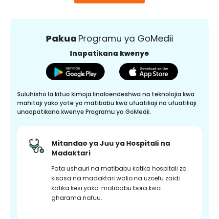
Pakua
Programu ya GoMedii
Inapatikana kwenye
Suluhisho la kituo kimoja linaloendeshwa na teknolojia kwa
mahitaji yako yote ya matibabu kwa ufuatiliaji na ufuatiliaji
unaopatikana kwenye Programu ya GoMedii.
Mitandao ya Juu ya Hospitali na
Madaktari
Pata ushauri na matibabu katika hospitali za
kisasa na madaktari walio na uzoefu zaidi
katika kesi yako. matibabu bora kwa
gharama nafuu.