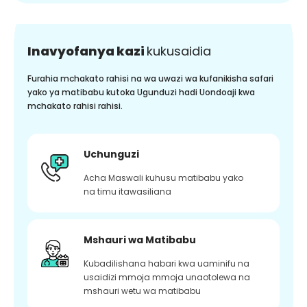
Inavyofanya kazi
kukusaidia
Furahia mchakato rahisi na wa uwazi wa kufanikisha safari
yako ya matibabu kutoka Ugunduzi hadi Uondoaji kwa
mchakato rahisi rahisi.
Uchunguzi
Acha Maswali kuhusu matibabu yako
na timu itawasiliana
Mshauri wa Matibabu
Kubadilishana habari kwa uaminifu na
usaidizi mmoja mmoja unaotolewa na
mshauri wetu wa matibabu