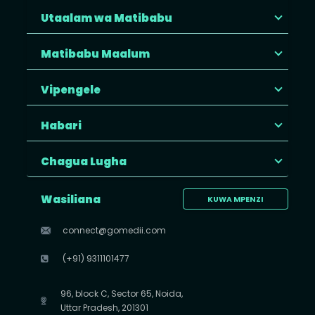
Utaalam wa Matibabu
Matibabu Maalum
Vipengele
Habari
Chagua Lugha
Wasiliana
KUWA MPENZI
connect@gomedii.com
(+91) 9311101477
96, block C, Sector 65, Noida,
Uttar Pradesh, 201301