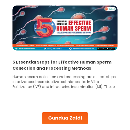
5 Essential Steps for Effective Human Sperm
Collection and Processing Methods
Human sperm collection and processing are critical steps
in advanced reproductive techniques like In Vitro
Fertilization (IVF) and intrauterine insemination (IUI). These
methods enable medical professionals to tackle fertility
challenges and help couples achieve their dream of
parenthood. Skilled technicians collect sperm using
specialized procedures to ensure optimal quality. Once
collected, they process the
Gundua Zaidi
Continue Reading