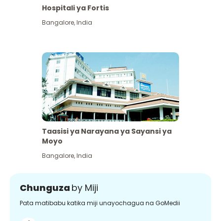
Hospitali ya Fortis
Bangalore
,
India
Taasisi ya Narayana ya Sayansi ya
Moyo
Bangalore
,
India
Chunguza
by Miji
Pata matibabu katika miji unayochagua na GoMedii