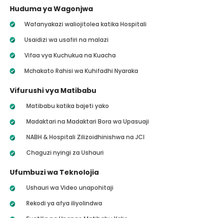
Huduma ya Wagonjwa
Wafanyakazi waliojitolea katika Hospitali
Usaidizi wa usafiri na malazi
Vifaa vya Kuchukua na Kuacha
Mchakato Rahisi wa Kuhifadhi Nyaraka
Vifurushi vya Matibabu
Matibabu katika bajeti yako
Madaktari na Madaktari Bora wa Upasuaji
NABH & Hospitali Zilizoidhinishwa na JCI
Chaguzi nyingi za Ushauri
Ufumbuzi wa Teknolojia
Ushauri wa Video unapohitaji
Rekodi ya afya iliyolindwa