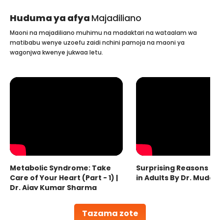
Huduma ya afya
Majadiliano
Maoni na majadiliano muhimu na madaktari na wataalam wa
matibabu wenye uzoefu zaidi nchini pamoja na maoni ya
wagonjwa kwenye jukwaa letu.
Metabolic Syndrome: Take
Surprising Reasons fo
Care of Your Heart (Part - 1) |
in Adults By Dr. Mudas
Dr. Ajay Kumar Sharma
Tazama zote