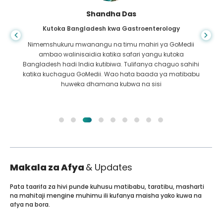
Shandha Das
Kutoka Bangladesh kwa Gastroenterology
Nimemshukuru mwanangu na timu mahiri ya GoMedii
ambao walinisaidia katika safari yangu kutoka
Bangladesh hadi India kutibiwa. Tulifanya chaguo sahihi
katika kuchagua GoMedii. Wao hata baada ya matibabu
huweka dhamana kubwa na sisi
Makala za Afya
& Updates
Pata taarifa za hivi punde kuhusu matibabu, taratibu, masharti
na mahitaji mengine muhimu ili kufanya maisha yako kuwa na
afya na bora.