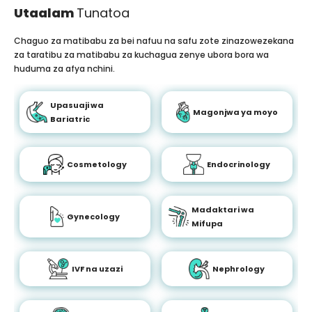
Utaalam
Tunatoa
Chaguo za matibabu za bei nafuu na safu zote zinazowezekana
za taratibu za matibabu za kuchagua zenye ubora bora wa
huduma za afya nchini.
Upasuaji wa
Magonjwa ya moyo
Bariatric
Cosmetology
Endocrinology
Madaktari wa
Gynecology
Mifupa
IVF na uzazi
Nephrology