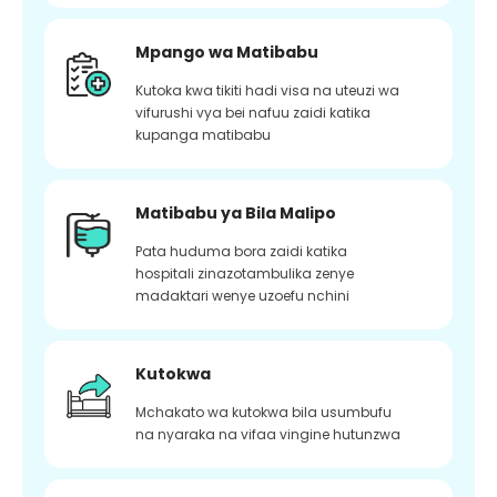
Mpango wa Matibabu
Kutoka kwa tikiti hadi visa na uteuzi wa
vifurushi vya bei nafuu zaidi katika
kupanga matibabu
Matibabu ya Bila Malipo
Pata huduma bora zaidi katika
hospitali zinazotambulika zenye
madaktari wenye uzoefu nchini
Kutokwa
Mchakato wa kutokwa bila usumbufu
na nyaraka na vifaa vingine hutunzwa