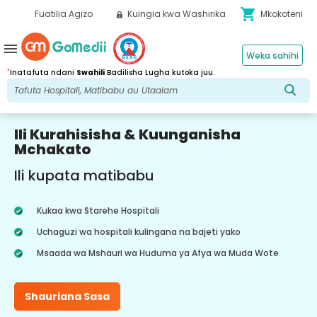
shopping_cart
Fuatilia Agizo
Kuingia kwa Washirika
Mkokoteni
menu
Weka sahihi
*
Inatafuta ndani
Swahili
Badilisha Lugha kutoka juu.
Ili Kurahisisha & Kuunganisha
Mchakato
Ili kupata matibabu
Kukaa kwa Starehe Hospitali
Uchaguzi wa hospitali kulingana na bajeti yako
Msaada wa Mshauri wa Huduma ya Afya wa Muda Wote
Shauriana Sasa