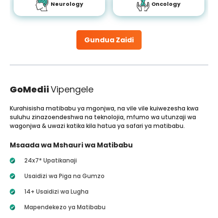
Neurology
Oncology
Gundua Zaidi
GoMedii
Vipengele
Kurahisisha matibabu ya mgonjwa, na vile vile kuiwezesha kwa
suluhu zinazoendeshwa na teknolojia, mfumo wa utunzaji wa
wagonjwa & uwazi katika kila hatua ya safari ya matibabu.
Msaada wa Mshauri wa Matibabu
24x7* Upatikanaji
Usaidizi wa Piga na Gumzo
14+ Usaidizi wa Lugha
Mapendekezo ya Matibabu