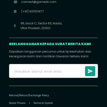
connect@gomedii.com
(+91) 9311101477
96, block C, Sector 65, Noida,
Uttar Pradesh, 201301
BERLANGGANAN KEPADA SURAT BERITA KAMI
Dapatkan langganan percuma untuk tip kesihatan dan
kecergasan kami dan nantikan tawaran terbaru kami
Refund/Return/Exchange Policy
Dasar Privasi
|
Terma & Syarat