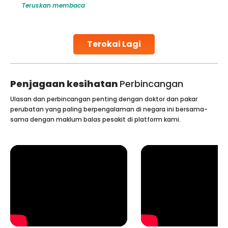
Teruskan membaca
globe are searching for treatments like angioplasty and
stent placement in Indian hospitals, owing to the
combination of high-quality care and affordability.
Studies, such as one published
Terokai Lagi
Continue Reading
Penjagaan kesihatan
Perbincangan
Ulasan dan perbincangan penting dengan doktor dan pakar
perubatan yang paling berpengalaman di negara ini bersama-
sama dengan maklum balas pesakit di platform kami.