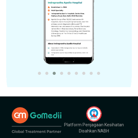
Platform Penjagaan Kesihatan
Disahkan NABH