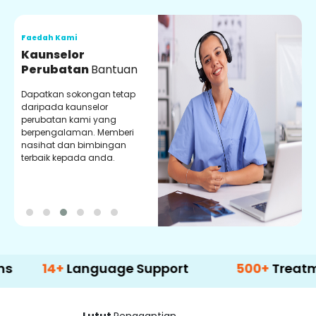
Faedah Kami
F
Kaunselor
V
Perubatan
Bantuan
P
Dapatkan sokongan tetap
P
daripada kaunselor
d
perubatan kami yang
p
berpengalaman. Memberi
m
nasihat dan bimbingan
m
terbaik kepada anda.
p
k
4+
Language Support
500+
Treatment Op