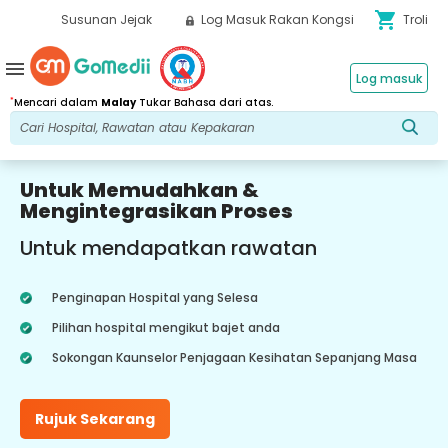
shopping_cart
Susunan Jejak
Log Masuk Rakan Kongsi
Troli
menu
Log masuk
*
Mencari dalam
Malay
Tukar Bahasa dari atas.
Untuk Memudahkan &
Mengintegrasikan Proses
Untuk mendapatkan rawatan
Penginapan Hospital yang Selesa
Pilihan hospital mengikut bajet anda
Sokongan Kaunselor Penjagaan Kesihatan Sepanjang Masa
Rujuk Sekarang