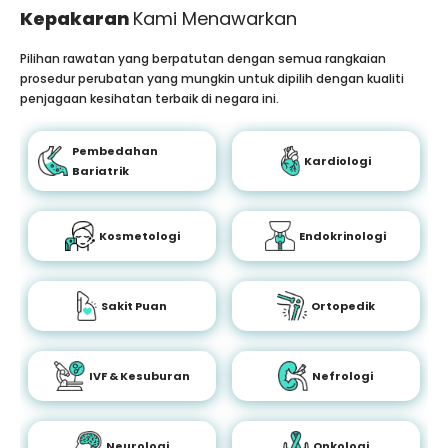
Kepakaran
Kami Menawarkan
Pilihan rawatan yang berpatutan dengan semua rangkaian
prosedur perubatan yang mungkin untuk dipilih dengan kualiti
penjagaan kesihatan terbaik di negara ini.
Pembedahan
Kardiologi
Bariatrik
Kosmetologi
Endokrinologi
Sakit Puan
Ortopedik
IVF & Kesuburan
Nefrologi
Neurologi
Onkologi