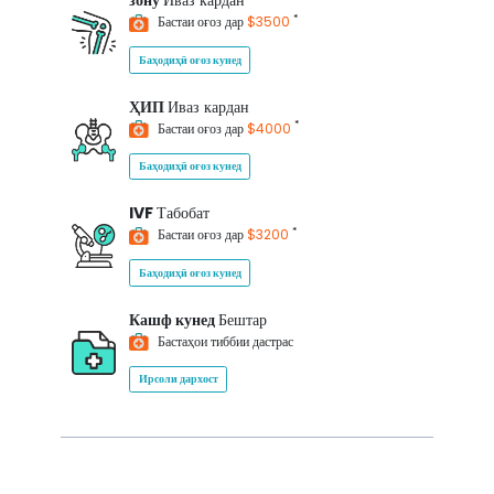
зону
Иваз кардан
*
Бастаи оғоз дар
$3500
Баҳодиҳӣ оғоз кунед
ҲИП
Иваз кардан
*
Бастаи оғоз дар
$4000
Баҳодиҳӣ оғоз кунед
IVF
Табобат
*
Бастаи оғоз дар
$3200
Баҳодиҳӣ оғоз кунед
Кашф кунед
Бештар
Бастаҳои тиббии дастрас
Ирсоли дархост