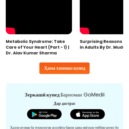
Metabolic Syndrome: Take
Surprising Reasons fo
Care of Your Heart (Part - 1) |
in Adults By Dr. Mudas
Dr. Ajay Kumar Sharma
Ҳама тамошо кунед
Зеркашӣ кунед
Барномаи GoMedii
Дар дастрас
Ҳалли ягонаи ба технология асосёфта барои ҳама ниёзҳои тиббии шумо бо