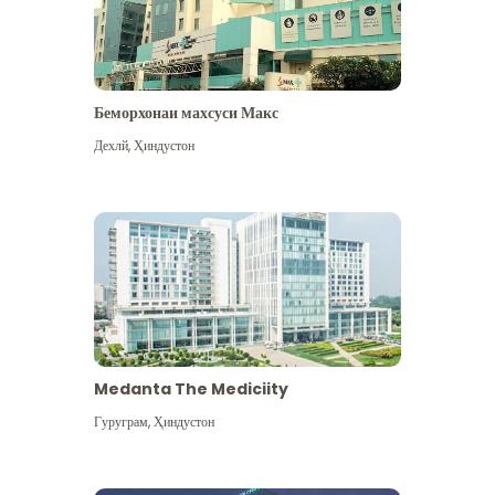
Беморхонаи махсуси Макс
Дехлй
,
Ҳиндустон
Medanta The Mediciity
Гуруграм
,
Ҳиндустон