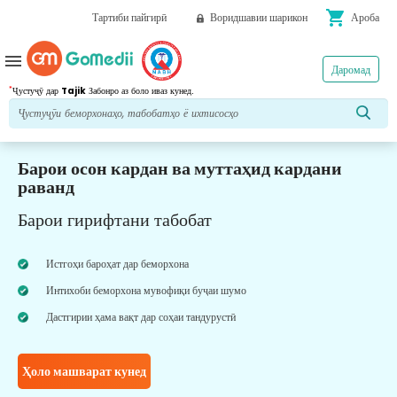
shopping_cart
Тартиби пайгирӣ
Воридшавии шарикон
Ароба
menu
Даромад
*
Ҷустуҷӯ дар
Tajik
Забонро аз боло иваз кунед.
Барои осон кардан ва муттаҳид кардани
раванд
Барои гирифтани табобат
Истгоҳи бароҳат дар беморхона
Интихоби беморхона мувофиқи буҷаи шумо
Дастгирии ҳама вақт дар соҳаи тандурустӣ
Ҳоло машварат кунед