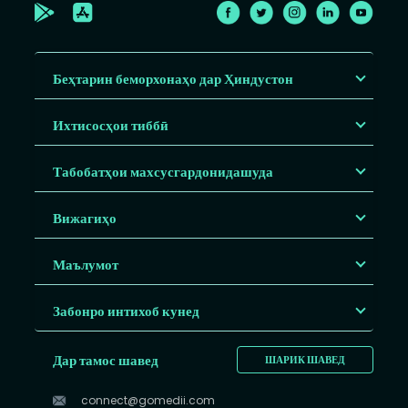
Беҳтарин беморхонаҳо дар Ҳиндустон
Ихтисосҳои тиббӣ
Табобатҳои махсусгардонидашуда
Вижагиҳо
Маълумот
Забонро интихоб кунед
Дар тамос шавед
ШАРИК ШАВЕД
connect@gomedii.com