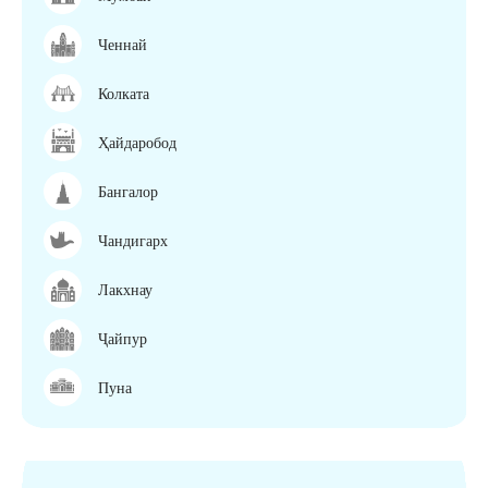
Ченнай
Колката
Ҳайдаробод
Бангалор
Чандигарх
Лакхнау
Ҷайпур
Пуна