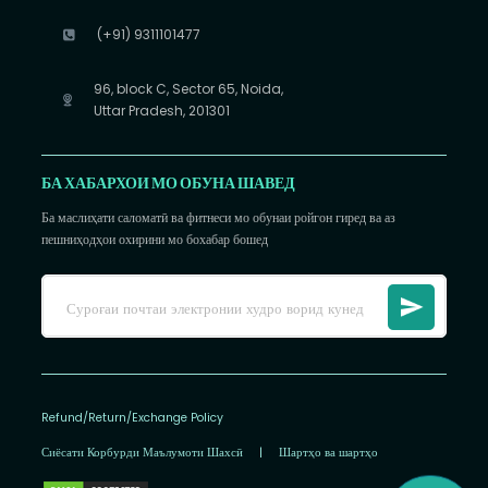
(+91) 9311101477
96, block C, Sector 65, Noida,
Uttar Pradesh, 201301
БА ХАБАРХОИ МО ОБУНА ШАВЕД
Ба маслиҳати саломатӣ ва фитнеси мо обунаи ройгон гиред ва аз
пешниҳодҳои охирини мо бохабар бошед
Refund/Return/Exchange Policy
Сиёсати Корбурди Маълумоти Шахсӣ
|
Шартҳо ва шартҳо