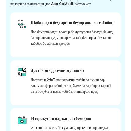
пайгирӣ ва мониторинг дар App GoMedii дастрас аст.
Шабакаҳои беҳтарини беморхона ва табибон
Дар беморхонаҳои муосир бо духтурони ботаҷриба оид
ба парвандаи худ машварат ва табобат гиред. беҳтарин
табобат бо арзиши дастрас.
Дастгирии доимии мушовир
Дастгирии 24x7 машваратчии тиббӣ ва кӯмак дар
давоми сафари табобататон. Ҳамеша дар бораи тартиб
ва нигоҳубини пас аз табобат машварат гиред.
Идоракунии парвандаи беморон
Аз кашф то холӣ, бо кӯмаки идоракунии парванда, аз