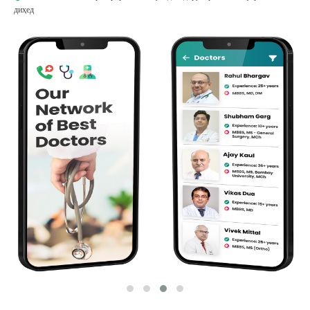
диҳед