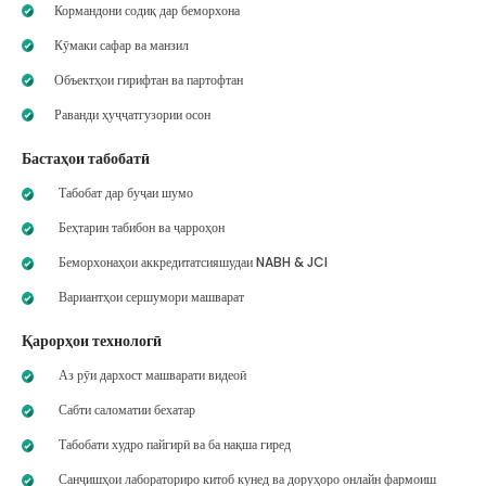
Кормандони содиқ дар беморхона
Кӯмаки сафар ва манзил
Объектҳои гирифтан ва партофтан
Раванди ҳуҷҷатгузории осон
Бастаҳои табобатӣ
Табобат дар буҷаи шумо
Беҳтарин табибон ва ҷарроҳон
Беморхонаҳои аккредитатсияшудаи NABH & JCI
Вариантҳои сершумори машварат
Қарорҳои технологӣ
Аз рӯи дархост машварати видеоӣ
Сабти саломатии бехатар
Табобати худро пайгирӣ ва ба нақша гиред
Санҷишҳои лабораториро китоб кунед ва доруҳоро онлайн фармоиш