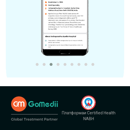
Платформаи Certified Health
NABH