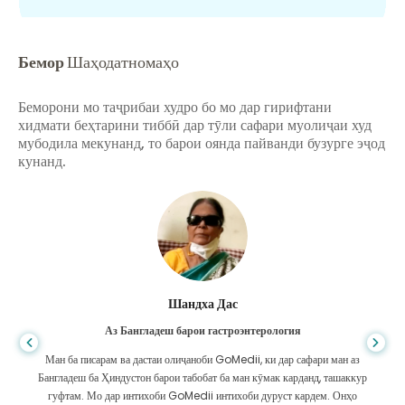
Бемор
Шаҳодатномаҳо
Беморони мо таҷрибаи худро бо мо дар гирифтани
хидмати беҳтарини тиббӣ дар тӯли сафари муолиҷаи худ
мубодила мекунанд, то барои оянда пайванди бузурге эҷод
кунанд.
Шандха Дас
Аз Бангладеш барои гастроэнтерология
Ман ба писарам ва дастаи олиҷаноби GoMedii, ки дар сафари ман аз
Бангладеш ба Ҳиндустон барои табобат ба ман кӯмак карданд, ташаккур
гуфтам. Мо дар интихоби GoMedii интихоби дуруст кардем. Онҳо