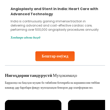
Angioplasty and Stent in India: Heart Care with
Advanced Technology
India is continuously gaining immense traction in
delivering advanced and cost-effective cardiac care,
performing over 500,000 angioplasty procedures annually
with a success rate exceeding 90%. Patients across the
Хонданро идома диҳед
globe are searching for treatments like angioplasty and
stent placement in Indian hospitals, owing to the
combination of high-quality care and affordability.
Studies, such as one published
Бештар омӯзед
Continue Reading
Нигоҳдории тандурустӣ
Муҳокимаҳо
Баррасиҳо ва баҳсҳои муҳим бо табибони ботаҷриба ва коршиносони тиббии
кишвар дар баробари фикру мулоҳизаҳои беморон дар платформаи мо.