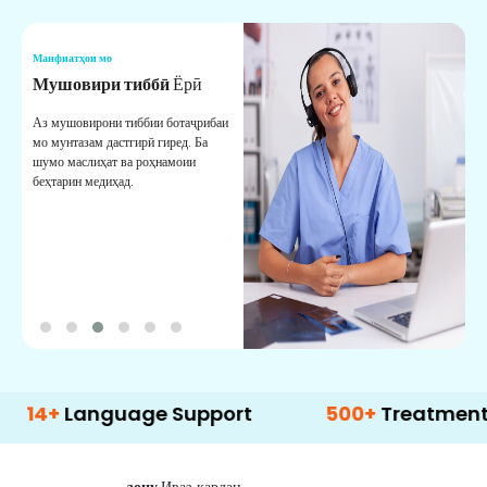
Манфиатҳои мо
М
Мушовири тиббӣ
Ёрӣ
В
М
Аз мушовирони тиббии ботаҷрибаи
мо мунтазам дастгирӣ гиред. Ба
М
шумо маслиҳат ва роҳнамоии
б
беҳтарин медиҳад.
д
б
Language Support
500+
Treatment Optio