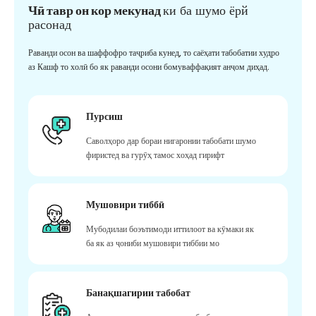
Чӣ тавр он кор мекунад
ки ба шумо ёрй
расонад
Раванди осон ва шаффофро таҷриба кунед, то саёҳати табобатии худро
аз Кашф то холӣ бо як раванди осони бомуваффақият анҷом диҳад.
Пурсиш
Саволҳоро дар бораи нигаронии табобати шумо
фиристед ва гурӯҳ тамос хоҳад гирифт
Мушовири тиббӣ
Мубодилаи боэътимоди иттилоот ва кӯмаки як
ба як аз ҷониби мушовири тиббии мо
Банақшагирии табобат