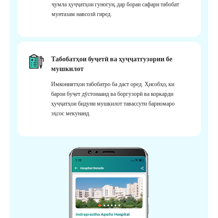
ҷумла ҳуҷҷатҳои гуногун, дар бораи сафари табобат
мунтазам навсозӣ гиред.
Табобатҳои буҷетӣ ва ҳуҷҷатгузории бе
мушкилот
Имкониятҳои табобатро ба даст оред. Ҳисобҳо, ки
барои буҷет дӯстонаанд ва боргузорӣ ва коркарди
ҳуҷҷатҳои бидуни мушкилот тавассути барномаро
эҳсос мекунанд.