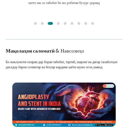
ҳатто пас аз табобат бо мо робитаи бузург доранд
Мақолаҳои саломатӣ
& Навсозиҳо
Бо маълумоти охирин дар бораи табобат, тартиб, шароит ва дигар талаботҳои
дахлдор барои солимтар ва беҳтар кардани ҳаёти шумо огоҳ шавед.