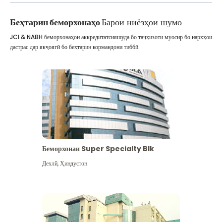
Беҳтарин беморхонаҳо
Барои ниёзҳои шумо
JCI & NABH беморхонаҳои аккредитатсияшуда бо таҷҳизоти муосир бо нархҳои
дастрас дар якҷоягӣ бо беҳтарин кормандони тиббӣ.
Беморхонаи Super Specialty Blk
Дехлй
,
Ҳиндустон