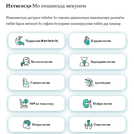
Ихтисосҳо
Мо пешниҳод мекунем
Имкониятҳои дастраси табобат бо тамоми диапазонҳои имконпазири расмиёти
тиббӣ барои интихоб бо сифати беҳтарини хизматрасонии тиббӣ дар кишвар.
Ҷарроҳии Bariatric
Кардиология
Косметология
Эндокринология
Гинекология
ортопедия
IVF ва таваллуд
Нефрология
Неврология
Онкология