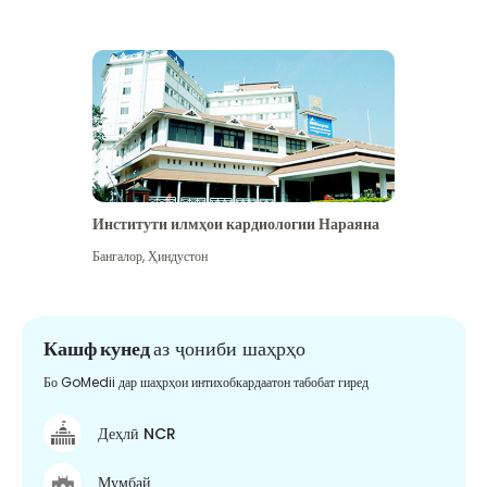
Институти илмҳои кардиологии Нараяна
Бангалор
,
Ҳиндустон
Кашф кунед
аз ҷониби шаҳрҳо
Бо GoMedii дар шаҳрҳои интихобкардаатон табобат гиред
Деҳлӣ NCR
Мумбай