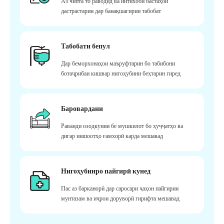
Аз чипта то раводид ва интихоби бастаҳои
дастрастарин дар банақшагирии табобат
Табобати бепул
Дар беморхонаҳои маъруфтарин бо табибони
ботаҷрибаи кишвар нигоҳубини беҳтарин гиред
Баровардани
Раванди озодкунии бе мушкилот бо ҳуҷҷатҳо ва
дигар иншоотҳо ғамхорӣ карда мешавад
Нигоҳубинро пайгирӣ кунед
Пас аз барканорӣ дар саросари ҷаҳон пайгирии
мунтазам ва иҷрои доруворӣ гирифта мешавад