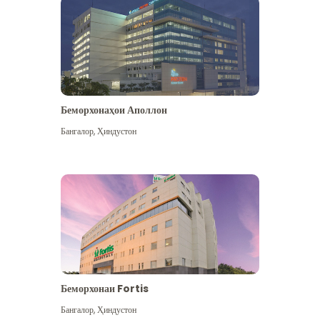
Беморхонаҳои Аполлон
Бангалор
,
Ҳиндустон
Бештар дидан
Беморхонаи Fortis
Бангалор
,
Ҳиндустон