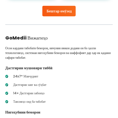
Бештар омӯзед
GoMedii
Вижагиҳо
Осон кардани табобати беморон, инчунин имкон додани он бо ҳалли
технологияҳо, системаи нигоҳубини беморон ва шаффофият дар ҳар як қадами
сафари табобат.
Дастгирии мушовири тиббӣ
24x7* Мавҷудият
Дастгирии занг ва сӯҳбат
14+ Дастгирии забонҳо
Тавсияҳо оид ба табобат
Нигоҳубини беморон