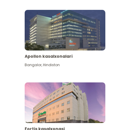
Apollon kasalxonalari
Koʻproq koʻrish
Bangalor
,
Hindiston
Fortis kasalxonasi