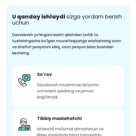
U qanday ishlaydi
sizga yordam berish
uchun
Davolanish yo'lingizni kashf qilishdan tortib to
tushirishgacha bo'lgan muvaffaqiyatga erishishning oson
va shaffof jarayonini silliq, oson jarayon bilan boshdan
kechiring.
So'rov
Davolanish muammosi bo'yicha
so'rovlarni qoldiring va jamoa
bog'lanadi
Tibbiy maslahatchi
Ishonchli ma'lumot almashinuvi va
tibbiy maslahatchimiz tomonidan