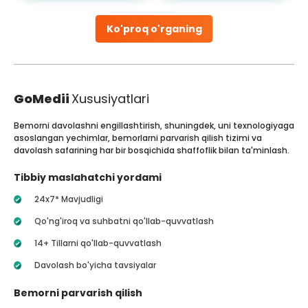
Ko'proq o'rganing
GoMedii
Xususiyatlari
Bemorni davolashni engillashtirish, shuningdek, uni texnologiyaga
asoslangan yechimlar, bemorlarni parvarish qilish tizimi va
davolash safarining har bir bosqichida shaffoflik bilan ta'minlash.
Tibbiy maslahatchi yordami
24x7* Mavjudligi
Qo'ng'iroq va suhbatni qo'llab-quvvatlash
14+ Tillarni qo'llab-quvvatlash
Davolash bo'yicha tavsiyalar
Bemorni parvarish qilish