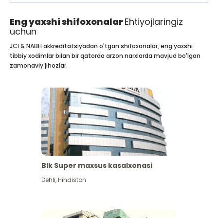
Eng yaxshi shifoxonalar
Ehtiyojlaringiz
uchun
JCI & NABH akkreditatsiyadan o'tgan shifoxonalar, eng yaxshi
tibbiy xodimlar bilan bir qatorda arzon narxlarda mavjud bo'lgan
zamonaviy jihozlar.
Blk Super maxsus kasalxonasi
Dehli
,
Hindiston