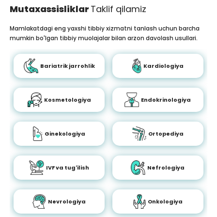
Mutaxassisliklar
Taklif qilamiz
Mamlakatdagi eng yaxshi tibbiy xizmatni tanlash uchun barcha
mumkin bo'lgan tibbiy muolajalar bilan arzon davolash usullari.
Bariatrik jarrohlik
Kardiologiya
Kosmetologiya
Endokrinologiya
Ginekologiya
Ortopediya
IVF va tug'ilish
Nefrologiya
Nevrologiya
Onkologiya