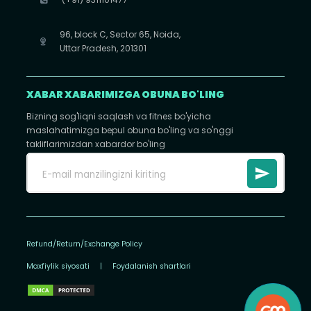
96, block C, Sector 65, Noida,
Uttar Pradesh, 201301
XABAR XABARIMIZGA OBUNA BO'LING
Bizning sog'liqni saqlash va fitnes bo'yicha
maslahatimizga bepul obuna bo'ling va so'nggi
takliflarimizdan xabardor bo'ling
Refund/Return/Exchange Policy
Maxfiylik siyosati
|
Foydalanish shartlari