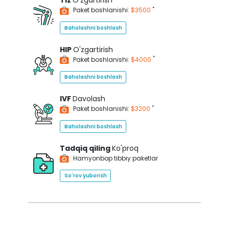
Tiz
O'zgartirish
*
Paket boshlanishi:
$3500
Baholashni boshlash
HIP
O'zgartirish
*
Paket boshlanishi:
$4000
Baholashni boshlash
IVF
Davolash
*
Paket boshlanishi:
$3200
Baholashni boshlash
Tadqiq qiling
Ko'proq
Hamyonbop tibbiy paketlar
So'rov yuborish