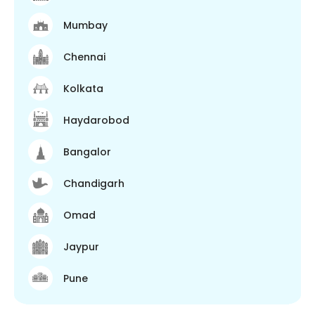
Mumbay
Chennai
Kolkata
Haydarobod
Bangalor
Chandigarh
Omad
Jaypur
Pune