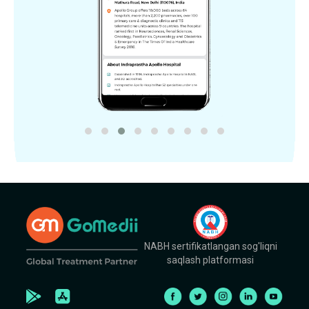
NABH sertifikatlangan sog'liqni
saqlash platformasi