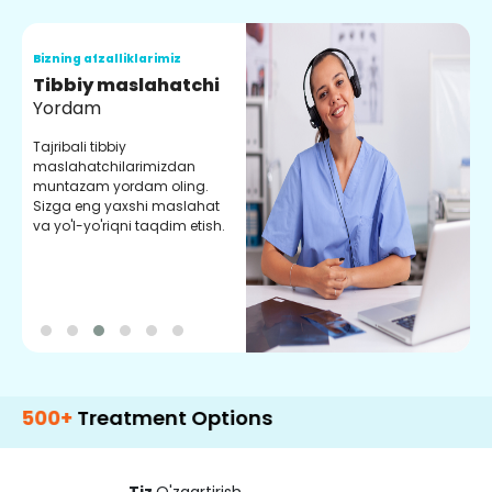
Bizning afzalliklarimiz
B
Tibbiy maslahatchi
O
Yordam
M
Tajribali tibbiy
S
maslahatchilarimizdan
y
muntazam yordam oling.
r
Sizga eng yaxshi maslahat
e
va yo'l-yo'riqni taqdim etish.
b
reatment Options