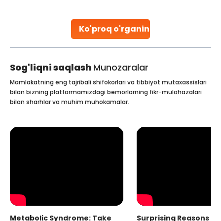
parenthood. Skilled technicians collect sperm using
specialized procedures to ensure optimal quality. Once
collected, they process the
Ko'proq o'rganing
Continue Reading
Sog'liqni saqlash
Munozaralar
Mamlakatning eng tajribali shifokorlari va tibbiyot mutaxassislari
bilan bizning platformamizdagi bemorlarning fikr-mulohazalari
bilan sharhlar va muhim muhokamalar.
Metabolic Syndrome: Take
Surprising Reasons fo