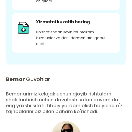
chiqiladi
Xizmatni kuzatib boring
Bo'shatishdan keyin muntazam
kuzatuvlar va dori-darmonlarni qabul
qilish
Bemor
Guvohlar
Bemorlarimiz kelajak uchun ajoyib rishtalarni
shakllantirish uchun davolash safari davomida
eng yaxshi sifatli tibbiy yordam olish bo'yicha o'z
tajribalarini biz bilan baham ko'rishadi.