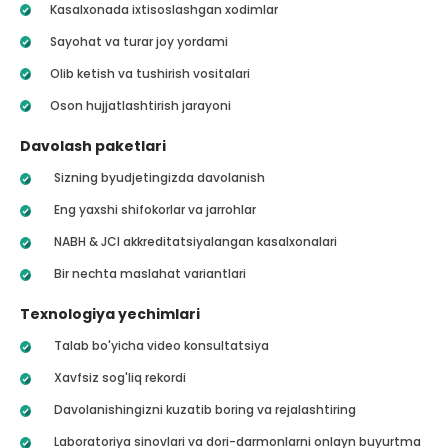
Kasalxonada ixtisoslashgan xodimlar
Sayohat va turar joy yordami
Olib ketish va tushirish vositalari
Oson hujjatlashtirish jarayoni
Davolash paketlari
Sizning byudjetingizda davolanish
Eng yaxshi shifokorlar va jarrohlar
NABH & JCI akkreditatsiyalangan kasalxonalari
Bir nechta maslahat variantlari
Texnologiya yechimlari
Talab bo'yicha video konsultatsiya
Xavfsiz sog'liq rekordi
Davolanishingizni kuzatib boring va rejalashtiring
Laboratoriya sinovlari va dori-darmonlarni onlayn buyurtma