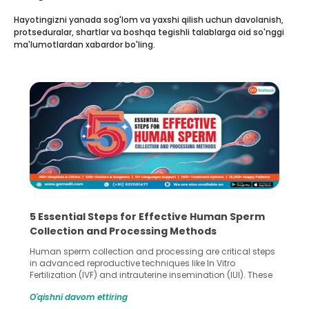
Hayotingizni yanada sog'lom va yaxshi qilish uchun davolanish,
protseduralar, shartlar va boshqa tegishli talablarga oid so'nggi
ma'lumotlardan xabardor bo'ling.
5 Essential Steps for Effective Human Sperm
Collection and Processing Methods
Human sperm collection and processing are critical steps
in advanced reproductive techniques like In Vitro
Fertilization (IVF) and intrauterine insemination (IUI). These
methods enable medical professionals to tackle fertility
O'qishni davom ettiring
challenges and help couples achieve their dream of