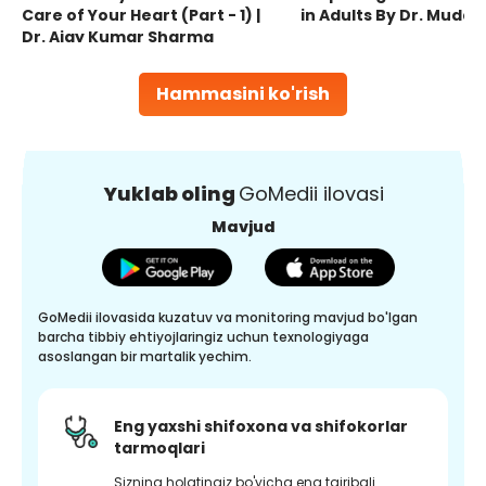
Care of Your Heart (Part - 1) |
in Adults By Dr. Mudas
Dr. Ajay Kumar Sharma
Hammasini ko'rish
Yuklab oling
GoMedii ilovasi
Mavjud
GoMedii ilovasida kuzatuv va monitoring mavjud bo'lgan
barcha tibbiy ehtiyojlaringiz uchun texnologiyaga
asoslangan bir martalik yechim.
Eng yaxshi shifoxona va shifokorlar
tarmoqlari
Sizning holatingiz bo'yicha eng tajribali