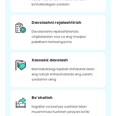
ko'rsatiladigan yordam
Davolashni rejalashtirish
Davolanishni rejalashtirishda
chiptalardan viza va eng maqbul
paketlarni tanlashgacha
Xassasiz davolash
Mamlakatdagi tajribali shifokorlar bilan
eng nufuzli shifoxonalarda eng yaxshi
yordamni oling
Bo'shatish
Hujjatlar va boshqa vositalar bilan
muammosiz tushirish jarayoni ko'rib