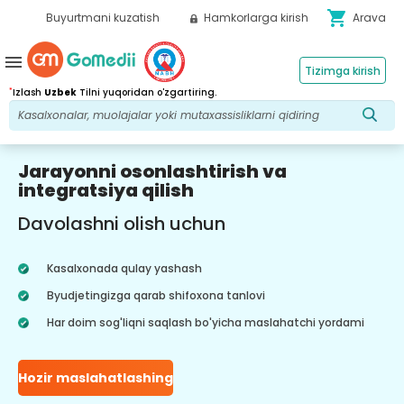
shopping_cart
Buyurtmani kuzatish
Hamkorlarga kirish
Arava
menu
Tizimga kirish
*
Izlash
Uzbek
Tilni yuqoridan o'zgartiring.
Jarayonni osonlashtirish va
integratsiya qilish
Davolashni olish uchun
Kasalxonada qulay yashash
Byudjetingizga qarab shifoxona tanlovi
Har doim sog'liqni saqlash bo'yicha maslahatchi yordami
Hozir maslahatlashing