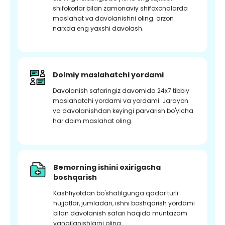
shifokorlar bilan zamonaviy shifoxonalarda
maslahat va davolanishni oling. arzon
narxda eng yaxshi davolash.
Doimiy maslahatchi yordami
Davolanish safaringiz davomida 24x7 tibbiy
maslahatchi yordami va yordami. Jarayon
va davolanishdan keyingi parvarish bo'yicha
har doim maslahat oling.
Bemorning ishini oxirigacha
boshqarish
Kashfiyotdan bo'shatilgunga qadar turli
hujjatlar, jumladan, ishni boshqarish yordami
bilan davolanish safari haqida muntazam
yangilanishlarni oling.