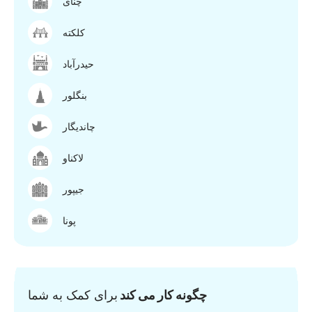
چنای
کلکته
حیدرآباد
بنگلور
چاندیگار
لاکناو
جیپور
پونا
چگونه کار می کند
برای کمک به شما