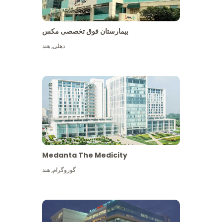
بیمارستان فوق تخصصی مکس
دهلی
,
هند
Medanta The Medicity
گوروگرام
,
هند