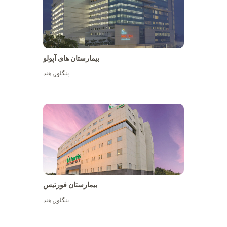
بیمارستان های آپولو
بنگلور
,
هند
بیشتر ببینید
بیمارستان فورتیس
بنگلور
,
هند