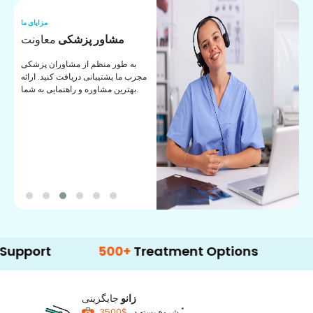
ما
مزایای ما
ا
مشاور پزشکی
معاونت
ن
به طور منظم از مشاوران پزشکی
ان
مجرب ما پشتیبانی دریافت کنید. ارائه
ی
بهترین مشاوره و راهنمایی به شما.
t
500+
Treatment Options
زانو
جایگزینی
*
$3500
شروع بسته در