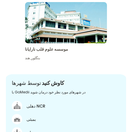
موسسه علوم قلب نارایانا
بنگلور
,
هند
کاوش کنید
توسط شهرها
با GoMedii در شهرهای مورد نظر خود درمان شوید
دهلی NCR
بمبئی