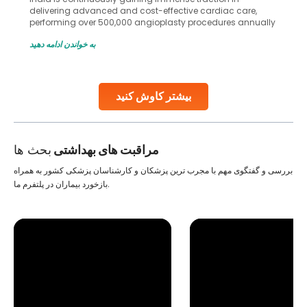
in advanced reproductive techniques like In Vitro
Fertilization (IVF) and intrauterine insemination (IUI). These
methods enable medical professionals to tackle fertility
به خواندن ادامه دهید
challenges and help couples achieve their dream of
parenthood. Skilled technicians collect sperm using
specialized procedures to ensure optimal quality. Once
collected, they process the
بیشتر کاوش کنید
Continue Reading
مراقبت های بهداشتی
بحث ها
بررسی و گفتگوی مهم با مجرب ترین پزشکان و کارشناسان پزشکی کشور به همراه
بازخورد بیماران در پلتفرم ما.