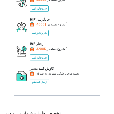
شروع ارزیابی
جایگزینی
HIP
*
$4000
شروع بسته در
شروع ارزیابی
رفتار
IVF
*
$3200
شروع بسته در
شروع ارزیابی
کاوش کنید
بیشتر
بسته های پزشکی مقرون به صرفه
ارسال استعلام
تخصص ها
ما پیشنهاد می دهیم