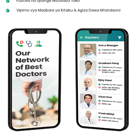
Fuatilia na Upange Matibabu Yako
Vipimo vya Maabara ya Kitabu & Agiza Dawa Mtandaoni