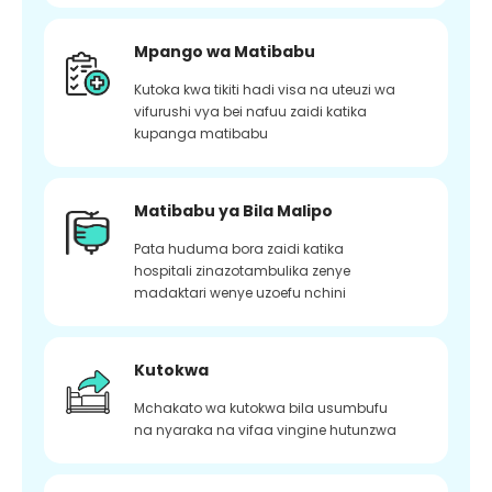
Mpango wa Matibabu
Kutoka kwa tikiti hadi visa na uteuzi wa
vifurushi vya bei nafuu zaidi katika
kupanga matibabu
Matibabu ya Bila Malipo
Pata huduma bora zaidi katika
hospitali zinazotambulika zenye
madaktari wenye uzoefu nchini
Kutokwa
Mchakato wa kutokwa bila usumbufu
na nyaraka na vifaa vingine hutunzwa