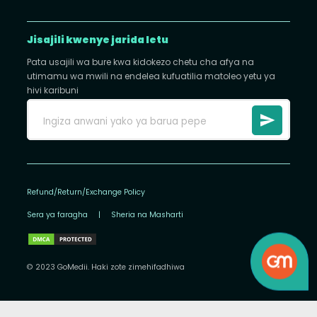
Jisajili kwenye jarida letu
Pata usajili wa bure kwa kidokezo chetu cha afya na
utimamu wa mwili na endelea kufuatilia matoleo yetu ya
hivi karibuni
Refund/Return/Exchange Policy
Sera ya faragha
|
Sheria na Masharti
© 2023 GoMedii. Haki zote zimehifadhiwa