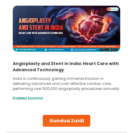
gioplasty and Stent in India: Heart Care with
5 Essen
vanced Technology
Collect
ia is continuously gaining immense traction in
Human spe
ivering advanced and cost-effective cardiac care,
in advanc
rforming over 500,000 angioplasty procedures annually
Fertilizat
h a success rate exceeding 90%. Patients across the
methods e
delea kusoma
Endelea 
be are searching for treatments like angioplasty and
challenge
nt placement in Indian hospitals, owing to the
parenthoo
bination of high-quality care and affordability.
specializ
udies, such as one published
collected
Gundua Zaidi
ontinue Reading
Continue