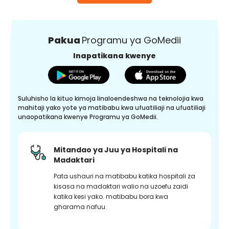
Pakua
Programu ya GoMedii
Inapatikana kwenye
Suluhisho la kituo kimoja linaloendeshwa na teknolojia kwa
mahitaji yako yote ya matibabu kwa ufuatiliaji na ufuatiliaji
unaopatikana kwenye Programu ya GoMedii.
Mitandao ya Juu ya Hospitali na
Madaktari
Pata ushauri na matibabu katika hospitali za
kisasa na madaktari walio na uzoefu zaidi
katika kesi yako. matibabu bora kwa
gharama nafuu.