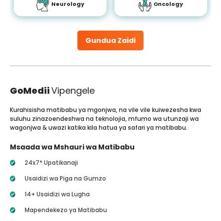
Neurology
Oncology
Gundua Zaidi
GoMedii
Vipengele
Kurahisisha matibabu ya mgonjwa, na vile vile kuiwezesha kwa
suluhu zinazoendeshwa na teknolojia, mfumo wa utunzaji wa
wagonjwa & uwazi katika kila hatua ya safari ya matibabu.
Msaada wa Mshauri wa Matibabu
24x7* Upatikanaji
Usaidizi wa Piga na Gumzo
14+ Usaidizi wa Lugha
Mapendekezo ya Matibabu