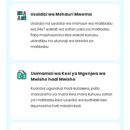
Usaidizi wa Mshauri Mwema
Usaidizi na usaidizi wa mshauri wa matibabu
wa 24x7 wakati wa safari yako ya matibabu.
Pata mashauriano kila wakati kuhusu
utaratibu na utunzaji wa baada ya
matibabu.
Usimamizi wa Kesi ya Mgonjwa wa
Mwisho hadi Mwisho
Kuanzia ugunduzi hadi kutolewa, pata
masasisho ya mara kwa mara kuhusu safari
ya matibabu kwa usaidizi wa kudhibiti kesi
ikijumuisha hati mbalimbali.