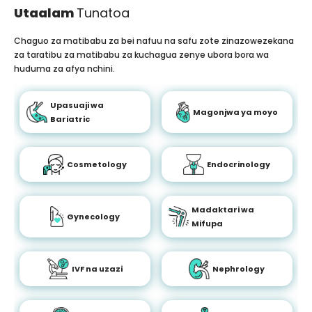
Utaalam
Tunatoa
Chaguo za matibabu za bei nafuu na safu zote zinazowezekana
za taratibu za matibabu za kuchagua zenye ubora bora wa
huduma za afya nchini.
Upasuaji wa
Magonjwa ya moyo
Bariatric
Cosmetology
Endocrinology
Madaktari wa
Gynecology
Mifupa
IVF na uzazi
Nephrology