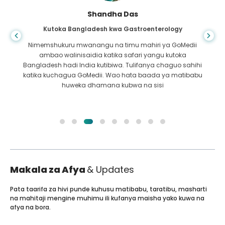
Shandha Das
Kutoka Bangladesh kwa Gastroenterology
Nimemshukuru mwanangu na timu mahiri ya GoMedii
ambao walinisaidia katika safari yangu kutoka
Bangladesh hadi India kutibiwa. Tulifanya chaguo sahihi
katika kuchagua GoMedii. Wao hata baada ya matibabu
huweka dhamana kubwa na sisi
Makala za Afya
& Updates
Pata taarifa za hivi punde kuhusu matibabu, taratibu, masharti
na mahitaji mengine muhimu ili kufanya maisha yako kuwa na
afya na bora.