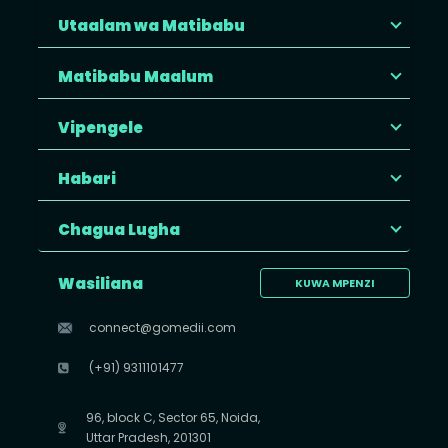
Utaalam wa Matibabu
Matibabu Maalum
Vipengele
Habari
Chagua Lugha
Wasiliana
KUWA MPENZI
connect@gomedii.com
(+91) 9311101477
96, block C, Sector 65, Noida,
Uttar Pradesh, 201301