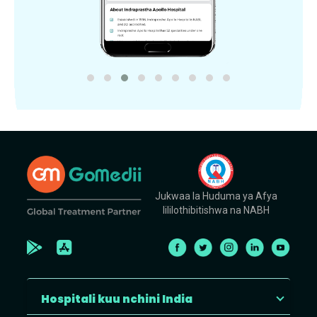
Jukwaa la Huduma ya Afya
lililothibitishwa na NABH
Hospitali kuu nchini India