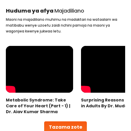
Huduma ya afya
Majadiliano
Maoni na majadiliano muhimu na madaktari na wataalam wa
matibabu wenye uzoefu zaidi nchini pamoja na maoni ya
wagonjwa kwenye jukwaa letu.
Metabolic Syndrome: Take
Surprising Reasons fo
Care of Your Heart (Part - 1) |
in Adults By Dr. Mudas
Dr. Ajay Kumar Sharma
Tazama zote