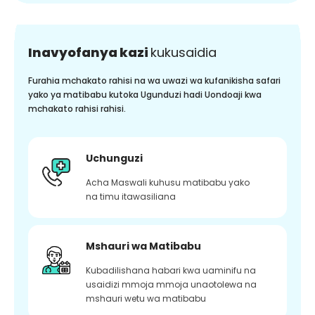
Inavyofanya kazi
kukusaidia
Furahia mchakato rahisi na wa uwazi wa kufanikisha safari
yako ya matibabu kutoka Ugunduzi hadi Uondoaji kwa
mchakato rahisi rahisi.
Uchunguzi
Acha Maswali kuhusu matibabu yako
na timu itawasiliana
Mshauri wa Matibabu
Kubadilishana habari kwa uaminifu na
usaidizi mmoja mmoja unaotolewa na
mshauri wetu wa matibabu