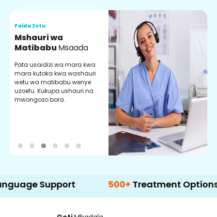
Faida Zetu
F
Mshauri wa
V
Matibabu
Msaada
U
Pata usaidizi wa mara kwa
U
mara kutoka kwa washauri
m
wetu wa matibabu wenye
z
uzoefu. Kukupa ushauri na
w
mwongozo bora.
b
e Support
500+
Treatment Options