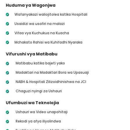
Huduma ya Wagonjwa
Wafanyakazi waliojitolea katika Hospitali
Usaidizi wa usafiri na malazi
Vifaa vya Kuchukua na Kuacha
Mchakato Rahisi wa Kuhifadhi Nyaraka
Vifurushi vya Matibabu
Matibabu katika bajeti yako
Madaktari na Madaktari Bora wa Upasuaji
NABH & Hospitali Zilizoidhinishwa na JCI
Chaguzi nyingi za Ushauri
Ufumbuzi wa Teknolojia
Ushauri wa Video unapohitaji
Rekodi ya afya iliyolindwa