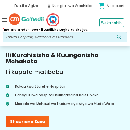
shopping_cart
Fuatilia Agizo
Kuingia kwa Washirika
Mkokoteni
menu
Weka sahihi
*
Inatafuta ndani
Swahili
Badilisha Lugha kutoka juu.
Ili Kurahisisha & Kuunganisha
Mchakato
Ili kupata matibabu
Kukaa kwa Starehe Hospitali
Uchaguzi wa hospitali kulingana na bajeti yako
Msaada wa Mshauri wa Huduma ya Afya wa Muda Wote
Shauriana Sasa