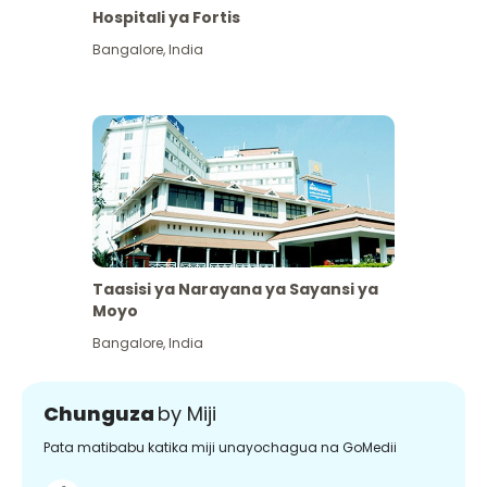
Hospitali ya Fortis
Bangalore
,
India
Taasisi ya Narayana ya Sayansi ya
Moyo
Bangalore
,
India
Chunguza
by Miji
Pata matibabu katika miji unayochagua na GoMedii