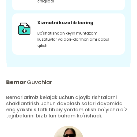
chiqiladi
Xizmatni kuzatib boring
Bo'shatishdan keyin muntazam
kuzatuvlar va dori-darmonlarni qabul
qilish
Bemor
Guvohlar
Bemorlarimiz kelajak uchun ajoyib rishtalarni
shakllantirish uchun davolash safari davomida
eng yaxshi sifatli tibbiy yordam olish bo'yicha o'z
tajribalarini biz bilan baham ko'rishadi.