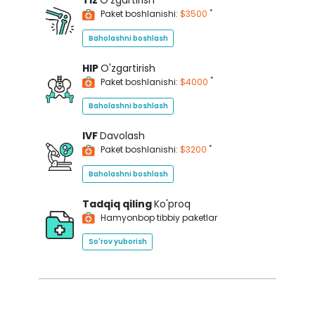
Tiz
O'zgartirish
*
Paket boshlanishi:
$3500
Baholashni boshlash
HIP
O'zgartirish
*
Paket boshlanishi:
$4000
Baholashni boshlash
IVF
Davolash
*
Paket boshlanishi:
$3200
Baholashni boshlash
Tadqiq qiling
Ko'proq
Hamyonbop tibbiy paketlar
So'rov yuborish