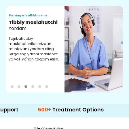
Bizning afzalliklarimiz
B
Tibbiy maslahatchi
O
Yordam
M
Tajribali tibbiy
S
maslahatchilarimizdan
y
muntazam yordam oling.
r
Sizga eng yaxshi maslahat
e
va yo'l-yo'riqni taqdim etish.
b
500+
Treatment Options