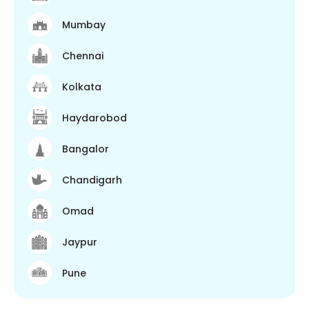
Mumbay
Chennai
Kolkata
Haydarobod
Bangalor
Chandigarh
Omad
Jaypur
Pune