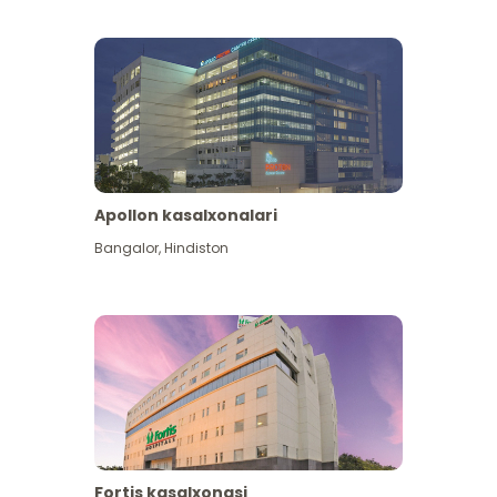
Apollon kasalxonalari
Koʻproq koʻrish
Bangalor
,
Hindiston
Fortis kasalxonasi