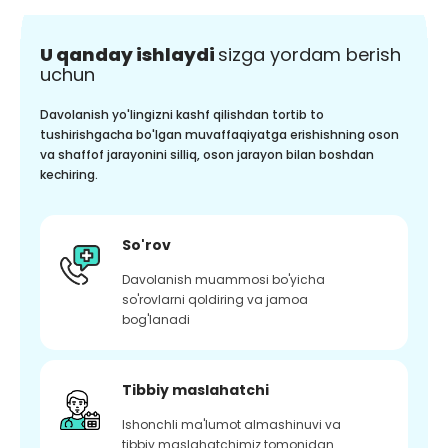
U qanday ishlaydi
sizga yordam berish
uchun
Davolanish yo'lingizni kashf qilishdan tortib to
tushirishgacha bo'lgan muvaffaqiyatga erishishning oson
va shaffof jarayonini silliq, oson jarayon bilan boshdan
kechiring.
So'rov
Davolanish muammosi bo'yicha
so'rovlarni qoldiring va jamoa
bog'lanadi
Tibbiy maslahatchi
Ishonchli ma'lumot almashinuvi va
tibbiy maslahatchimiz tomonidan