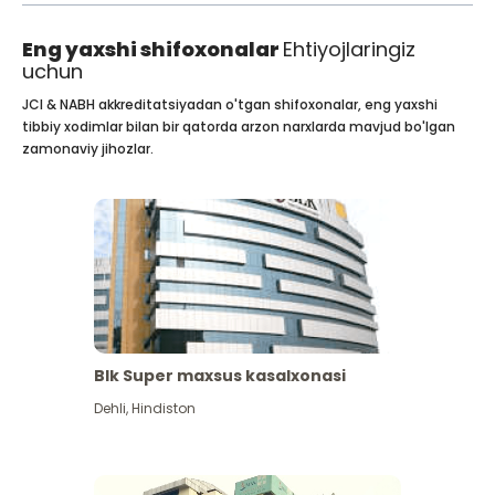
Eng yaxshi shifoxonalar
Ehtiyojlaringiz
uchun
JCI & NABH akkreditatsiyadan o'tgan shifoxonalar, eng yaxshi
tibbiy xodimlar bilan bir qatorda arzon narxlarda mavjud bo'lgan
zamonaviy jihozlar.
Blk Super maxsus kasalxonasi
Dehli
,
Hindiston