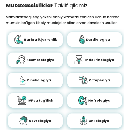
Mutaxassisliklar
Taklif qilamiz
Mamlakatdagi eng yaxshi tibbiy xizmatni tanlash uchun barcha
mumkin bo'lgan tibbiy muolajalar bilan arzon davolash usullari.
Bariatrik jarrohlik
Kardiologiya
Kosmetologiya
Endokrinologiya
Ginekologiya
Ortopediya
IVF va tug'ilish
Nefrologiya
Nevrologiya
Onkologiya