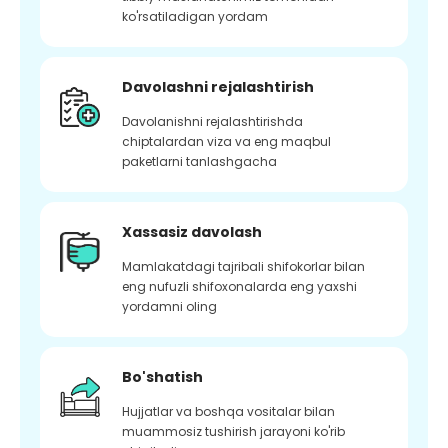
ko'rsatiladigan yordam
Davolashni rejalashtirish
Davolanishni rejalashtirishda
chiptalardan viza va eng maqbul
paketlarni tanlashgacha
Xassasiz davolash
Mamlakatdagi tajribali shifokorlar bilan
eng nufuzli shifoxonalarda eng yaxshi
yordamni oling
Bo'shatish
Hujjatlar va boshqa vositalar bilan
muammosiz tushirish jarayoni ko'rib