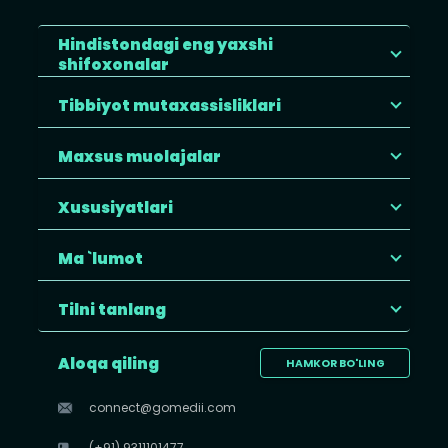
Hindistondagi eng yaxshi
shifoxonalar
Tibbiyot mutaxassisliklari
Maxsus muolajalar
Xususiyatlari
Ma `lumot
Tilni tanlang
Aloqa qiling
HAMKOR BO'LING
connect@gomedii.com
(+91) 9311101477