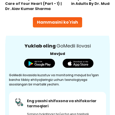
Care of Your Heart (Part - 1) |
in Adults By Dr. Mudas
Dr. Ajay Kumar Sharma
Hammasini ko'rish
Yuklab oling
GoMedii ilovasi
Mavjud
GoMedii ilovasida kuzatuv va monitoring mavjud bo'lgan
barcha tibbiy ehtiyojlaringiz uchun texnologiyaga
asoslangan bir martalik yechim.
Eng yaxshi shifoxona va shifokorlar
tarmoqlari
Sizning holatingiz bo'yicha eng tajribali