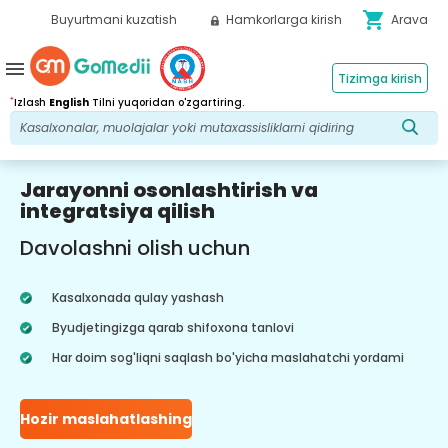
shopping_cart
Buyurtmani kuzatish
Hamkorlarga kirish
Arava
menu
Tizimga kirish
*
Izlash
English
Tilni yuqoridan o'zgartiring.
Jarayonni osonlashtirish va
integratsiya qilish
Davolashni olish uchun
Kasalxonada qulay yashash
Byudjetingizga qarab shifoxona tanlovi
Har doim sog'liqni saqlash bo'yicha maslahatchi yordami
Hozir maslahatlashing