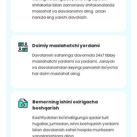
shifokorlar bilan zamonaviy shifoxonalarda
maslahat va davolanishni oling. arzon
narxda eng yaxshi davolash.
Doimiy maslahatchi yordami
Davolanish safaringiz davomida 24x7 tibbiy
maslahatchi yordami va yordami. Jarayon
va davolanishdan keyingi parvarish bo'yicha
har doim maslahat oling.
Bemorning ishini oxirigacha
boshqarish
Kashfiyotdan bo'shatilgunga qadar turli
hujjatlar, jumladan, ishni boshqarish yordami
bilan davolanish safari haqida muntazam
yangilanishlarni oling.