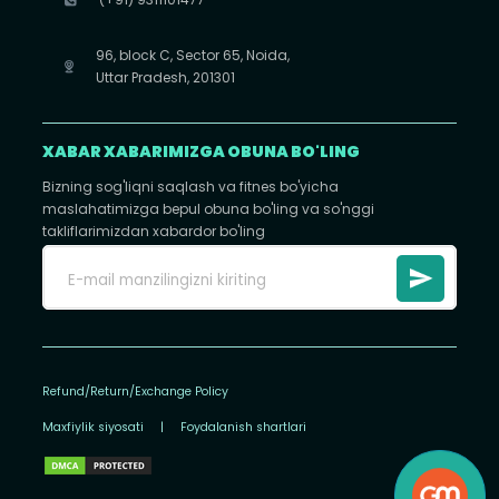
96, block C, Sector 65, Noida,
Uttar Pradesh, 201301
XABAR XABARIMIZGA OBUNA BO'LING
Bizning sog'liqni saqlash va fitnes bo'yicha
maslahatimizga bepul obuna bo'ling va so'nggi
takliflarimizdan xabardor bo'ling
Refund/Return/Exchange Policy
Maxfiylik siyosati
|
Foydalanish shartlari