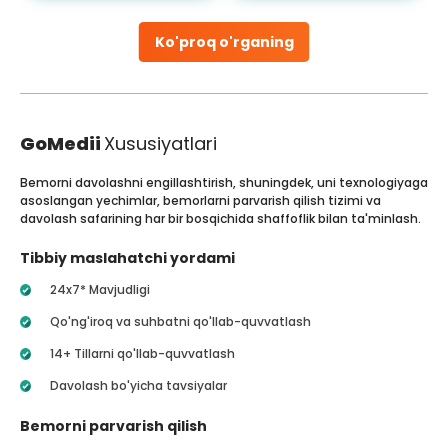
Ko'proq o'rganing
GoMedii
Xususiyatlari
Bemorni davolashni engillashtirish, shuningdek, uni texnologiyaga
asoslangan yechimlar, bemorlarni parvarish qilish tizimi va
davolash safarining har bir bosqichida shaffoflik bilan ta'minlash.
Tibbiy maslahatchi yordami
24x7* Mavjudligi
Qo'ng'iroq va suhbatni qo'llab-quvvatlash
14+ Tillarni qo'llab-quvvatlash
Davolash bo'yicha tavsiyalar
Bemorni parvarish qilish