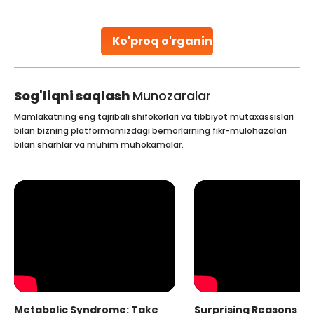
parenthood. Skilled technicians collect sperm using
specialized procedures to ensure optimal quality. Once
collected, they process the
Ko'proq o'rganing
Continue Reading
Sog'liqni saqlash
Munozaralar
Mamlakatning eng tajribali shifokorlari va tibbiyot mutaxassislari
bilan bizning platformamizdagi bemorlarning fikr-mulohazalari
bilan sharhlar va muhim muhokamalar.
Metabolic Syndrome: Take
Surprising Reasons fo