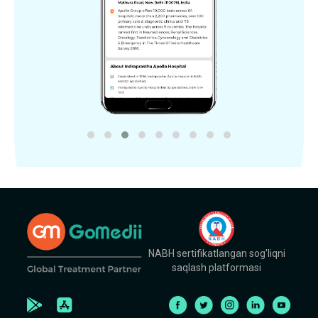
NABH sertifikatlangan sog'liqni
saqlash platformasi