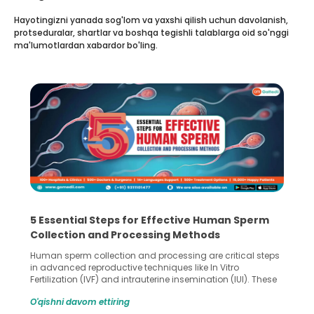
Hayotingizni yanada sog'lom va yaxshi qilish uchun davolanish,
protseduralar, shartlar va boshqa tegishli talablarga oid so'nggi
ma'lumotlardan xabardor bo'ling.
5 Essential Steps for Effective Human Sperm
Collection and Processing Methods
Human sperm collection and processing are critical steps
in advanced reproductive techniques like In Vitro
Fertilization (IVF) and intrauterine insemination (IUI). These
methods enable medical professionals to tackle fertility
O'qishni davom ettiring
challenges and help couples achieve their dream of