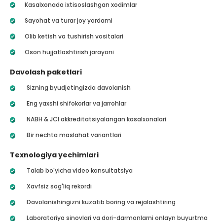
Kasalxonada ixtisoslashgan xodimlar
Sayohat va turar joy yordami
Olib ketish va tushirish vositalari
Oson hujjatlashtirish jarayoni
Davolash paketlari
Sizning byudjetingizda davolanish
Eng yaxshi shifokorlar va jarrohlar
NABH & JCI akkreditatsiyalangan kasalxonalari
Bir nechta maslahat variantlari
Texnologiya yechimlari
Talab bo'yicha video konsultatsiya
Xavfsiz sog'liq rekordi
Davolanishingizni kuzatib boring va rejalashtiring
Laboratoriya sinovlari va dori-darmonlarni onlayn buyurtma