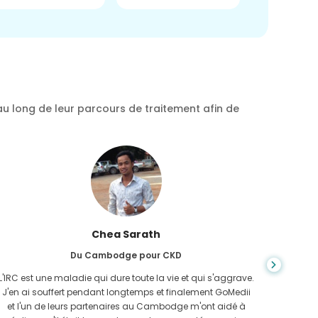
au long de leur parcours de traitement afin de
Chea Sarath
Du Cambodge pour CKD
L'IRC est une maladie qui dure toute la vie et qui s'aggrave.
On ne s
J'en ai souffert pendant longtemps et finalement GoMedii
quan
et l'un de leurs partenaires au Cambodge m'ont aidé à
n'avais 