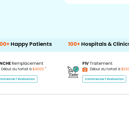
Happy Patients
100+
Hospitals & Clinics
NCHE
Remplacement
FIV
Traitement
*
Début du forfait à
$4000
Début du forfait à
$32
mmencer l'évaluation
Commencer l'évaluation