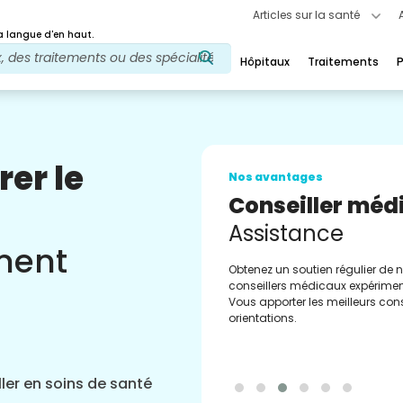
Articles sur la santé
 langue d'en haut.
Hôpitaux
Traitements
P
rer le
Nos avantages
Conseiller méd
Assistance
ement
Obtenez un soutien régulier de 
conseillers médicaux expérimen
Vous apporter les meilleurs cons
orientations.
ler en soins de santé