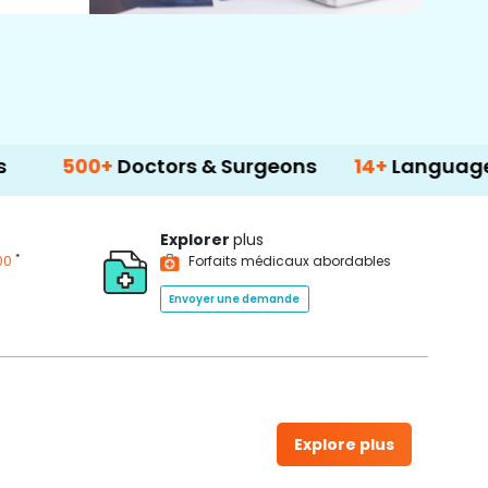
500+
Doctors & Surgeons
14+
Language Sup
Explorer
plus
*
00
Forfaits médicaux abordables
Envoyer une demande
Explore plus