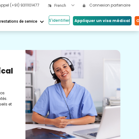
Appel
(+91) 9311101477
Connexion partenaire
French
S'identifier
keyboard_arrow_down
Appliquer un visa médical
O
restations de service
Nos
ical
Vi
Co
nos
Cons
tés.
méde
eils et
conc
réel
soin