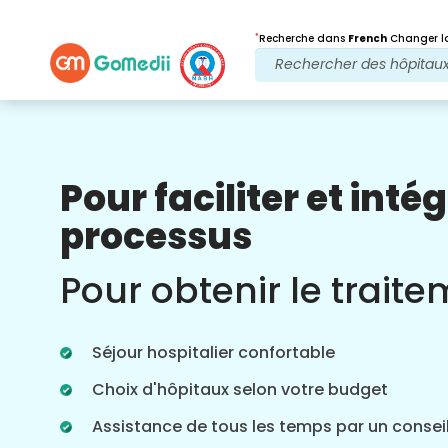
*
Recherche dans
French
Changer la
Pour faciliter et intég
Nos avantages
processus
Après traitement
Suivi des soins
Pour obtenir le trait
Bénéficiez d'une assistance médicale et
patient 24 heures sur 24, 7 jours sur 7,
grâce à notre équipe qui s'occupe de
Séjour hospitalier confortable
vos problèmes à tout moment. Mises à
jour régulières sur vos besoins de
Choix d'hôpitaux selon votre budget
traitement.
Assistance de tous les temps par un conseil