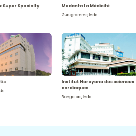
x Super Specialty
Medanta La Médicité
Gurugramme
,
Inde
tis
Institut Narayana des sciences
cardiaques
nde
Bangalore
,
Inde