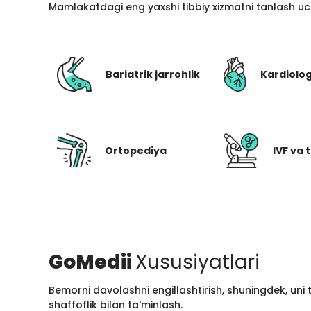
Mamlakatdagi eng yaxshi tibbiy xizmatni tanlash uc
Bariatrik jarrohlik
Kardiolo
Ortopediya
IVF va t
GoMedii
Xususiyatlari
Bemorni davolashni engillashtirish, shuningdek, uni
shaffoflik bilan ta'minlash.