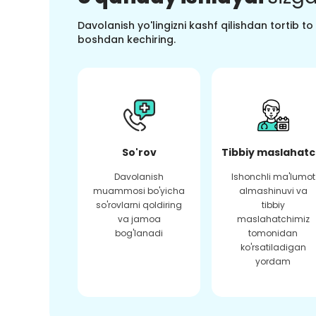
Davolanish yo'lingizni kashf qilishdan tortib t
boshdan kechiring.
So'rov
Tibbiy maslahatc
Davolanish
Ishonchli ma'lumot
muammosi bo'yicha
almashinuvi va
so'rovlarni qoldiring
tibbiy
va jamoa
maslahatchimiz
bog'lanadi
tomonidan
ko'rsatiladigan
yordam