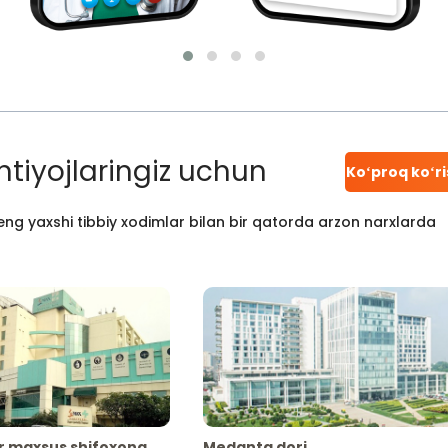
htiyojlaringiz uchun
Koʻproq koʻr
ng yaxshi tibbiy xodimlar bilan bir qatorda arzon narxlarda
r maxsus shifoxona
Medanta dori