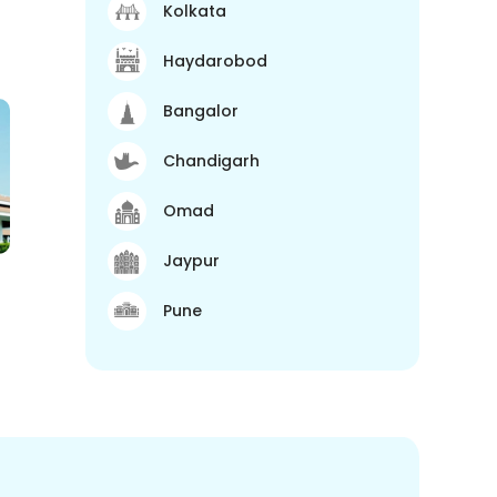
Kolkata
Haydarobod
Bangalor
Chandigarh
Omad
Jaypur
Pune