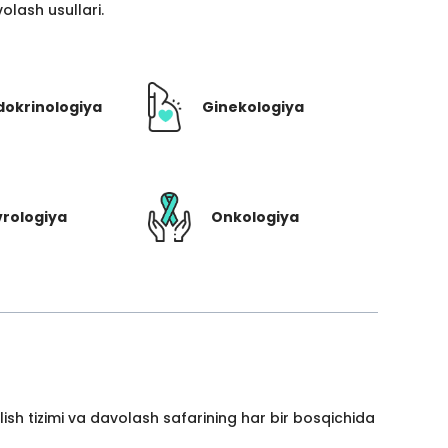
lash usullari.
dokrinologiya
Ginekologiya
rologiya
Onkologiya
ish tizimi va davolash safarining har bir bosqichida