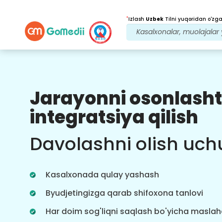
*
Izlash
Uzbek
Tilni yuqoridan o'zgar
Jarayonni osonlasht
Bizning afzalliklarimiz
integratsiya qilish
Onlayn video
Maslahatlar
Davolashni olish uch
Sog'liqni saqlash tajribasini yaxshilash
uchun real vaqt rejimida davolanish
bo'yicha eng tajribali shifokorlarimiz
Kasalxonada qulay yashash
bilan onlayn maslahat.
Byudjetingizga qarab shifoxona tanlovi
Har doim sog'liqni saqlash bo'yicha masla