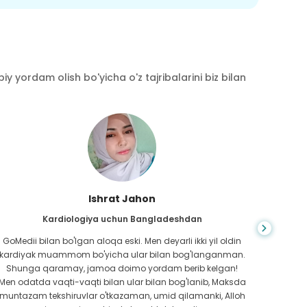
y yordam olish bo'yicha o'z tajribalarini biz bilan
Ishrat Jahon
Kardiologiya uchun Bangladeshdan
GoMedii bilan bo'lgan aloqa eski. Men deyarli ikki yil oldin
Intern
kardiyak muammom bo'yicha ular bilan bog'langanman.
qiyin
Shunga qaramay, jamoa doimo yordam berib kelgan!
jamoasi
Men odatda vaqti-vaqti bilan ular bilan bog'lanib, Maksda
muntazam tekshiruvlar o'tkazaman, umid qilamanki, Alloh