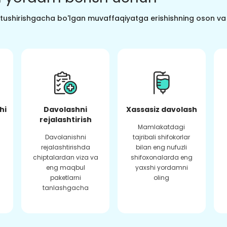
o tushirishgacha bo'lgan muvaffaqiyatga erishishning oson va s
hi
Davolashni
Xassasiz davolash
rejalashtirish
Mamlakatdagi
Davolanishni
tajribali shifokorlar
rejalashtirishda
bilan eng nufuzli
chiptalardan viza va
shifoxonalarda eng
eng maqbul
yaxshi yordamni
paketlarni
oling
tanlashgacha