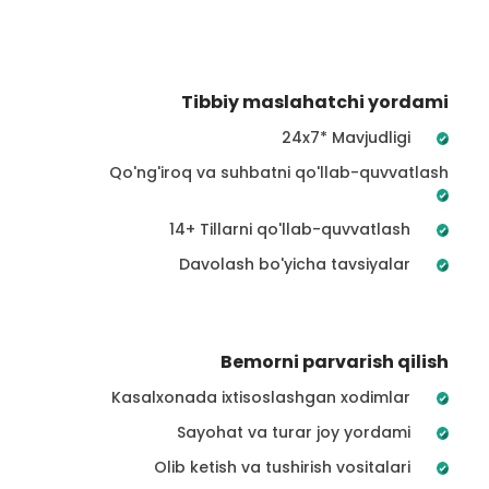
Tibbiy maslahatchi yordami
24x7* Mavjudligi
Qo'ng'iroq va suhbatni qo'llab-quvvatlash
14+ Tillarni qo'llab-quvvatlash
Davolash bo'yicha tavsiyalar
Bemorni parvarish qilish
Kasalxonada ixtisoslashgan xodimlar
Sayohat va turar joy yordami
Olib ketish va tushirish vositalari