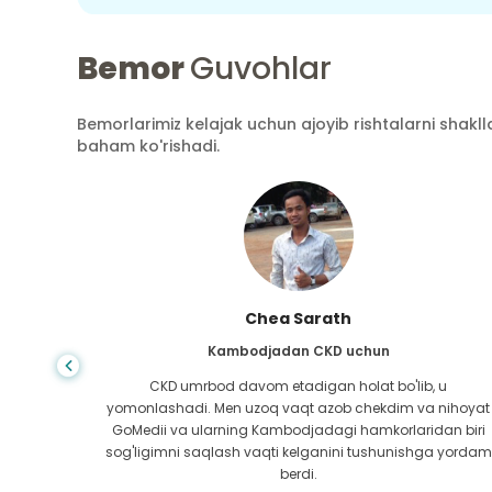
Bemor
Guvohlar
Bemorlarimiz kelajak uchun ajoyib rishtalarni shaklla
baham ko'rishadi.
Chea Sarath
shdan
Kambodjadan CKD uchun
anishni
CKD umrbod davom etadigan holat bo'lib, u
i bilan
yomonlashadi. Men uzoq vaqt azob chekdim va nihoyat
nimdan
GoMedii va ularning Kambodjadagi hamkorlaridan biri
sog'ligimni saqlash vaqti kelganini tushunishga yordam
berdi.