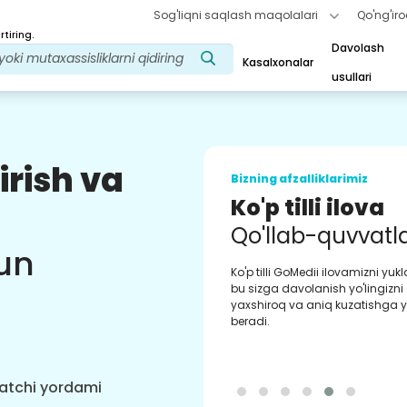
Sog'liqni saqlash maqolalari
Qo'ng'iro
tiring.
Davolash
Kasalxonalar
usullari
irish va
Bizning afzalliklarimiz
Ko'p tilli ilova
Qo'llab-quvvatl
un
Ko'p tilli GoMedii ilovamizni yukl
bu sizga davolanish yo'lingizni
yaxshiroq va aniq kuzatishga
beradi.
hatchi yordami