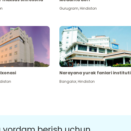
on
Gurugram
,
Hindiston
alxonasi
Narayana yurak fanlari instituti
diston
Bangalor
,
Hindiston
a yordam berish uchun