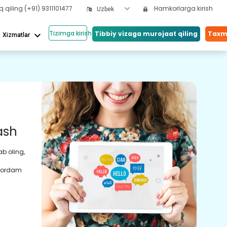
q qiling
(+91) 9311101477
Hamkorlarga kirish
Uzbek
Tizimga kirish
keyboard_arrow_down
Tibbiy vizaga murojaat qiling
Taxmi
Xizmatlar
Bizn
Do
ash
Ba
ab oling,
Rets
darmo
 yordam
oson
yangi