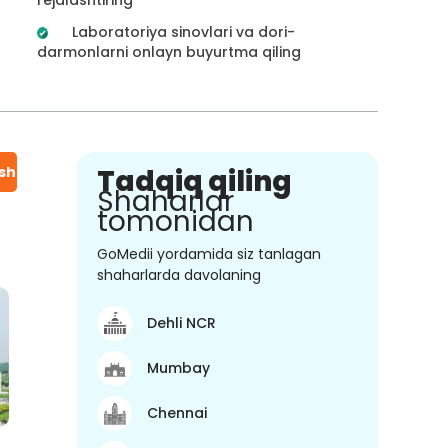
Laboratoriya sinovlari va dori-
darmonlarni onlayn buyurtma qiling
ish
Tadqiq qiling
Shaharlar
tomonidan
GoMedii yordamida siz tanlagan
shaharlarda davolaning
Dehli NCR
Mumbay
Chennai