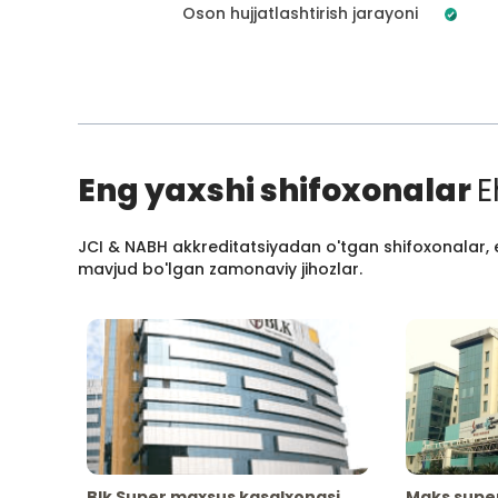
Oson hujjatlashtirish jarayoni
Eng yaxshi shifoxonalar
E
JCI & NABH akkreditatsiyadan o'tgan shifoxonalar, e
mavjud bo'lgan zamonaviy jihozlar.
Blk Super maxsus kasalxonasi
Maks supe