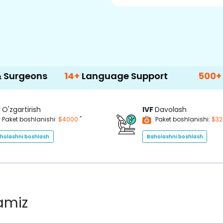
14+
Language Support
500+
Treatment 
P
O'zgartirish
IVF
Davolash
*
Paket boshlanishi:
$4000
Paket boshlanishi:
$3
holashni boshlash
Baholashni boshlash
lamiz