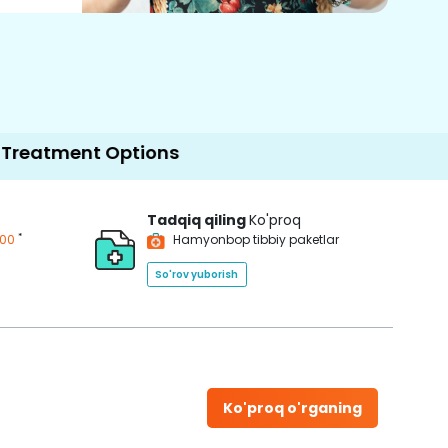
Options
Tadqiq qiling
Ko'proq
*
200
Hamyonbop tibbiy paketlar
So'rov yuborish
Ko'proq o'rganing