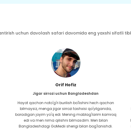
ntirish uchun davolash safari davomida eng yaxshi sifatli tibbi
Orif Hofiz
Jigar sirrozi uchun Bangladeshdan
Hayot qachon noto'g'ri burilish bo'lishini hech qachon
bilmaysiz, menga jigar sirrozi tashxisi qo'yilganida,
boradigan joyim yo'q edi. Mening mablag'larim kamroq
edi va men nima qilishni bilmasdim. Men bilan
Bangladeshdagi GoMedii sherigi bilan bog'lanishdi.