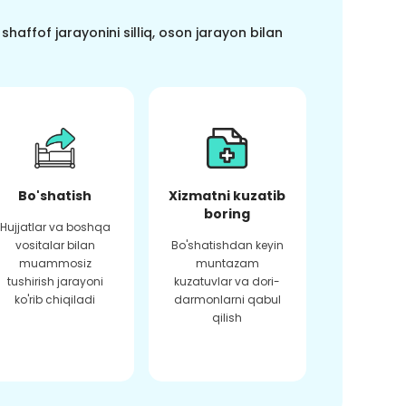
haffof jarayonini silliq, oson jarayon bilan
Bo'shatish
Xizmatni kuzatib
boring
Hujjatlar va boshqa
vositalar bilan
Bo'shatishdan keyin
muammosiz
muntazam
tushirish jarayoni
kuzatuvlar va dori-
ko'rib chiqiladi
darmonlarni qabul
qilish