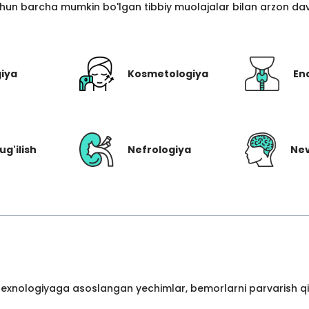
hun barcha mumkin bo'lgan tibbiy muolajalar bilan arzon davo
giya
Kosmetologiya
En
ug'ilish
Nefrologiya
Nev
 texnologiyaga asoslangan yechimlar, bemorlarni parvarish qil