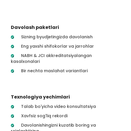
Davolash paketlari
Sizning byudjetingizda davolanish
Eng yaxshi shifokorlar va jarrohlar
NABH & JCI akkreditatsiyalangan
kasalxonalari
Bir nechta maslahat variantlari
Texnologiya yechimlari
Talab bo'yicha video konsultatsiya
Xavfsiz sog'liq rekordi
Davolanishingizni kuzatib boring va
rejalashtiring