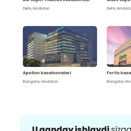
Dehli
,
Hindiston
Dehli
,
Hindist
Apollon kasalxonalari
Fortis kas
Bangalor
,
Hindiston
Bangalor
,
Hin
U qanday ishlaydi
sizg