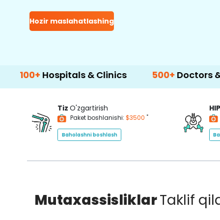
Hozir maslahatlashing
spitals & Clinics
500+
Doctors & Surgeons
Tiz
O'zgartirish
HI
*
Paket boshlanishi:
$3500
Baholashni boshlash
Ba
Mutaxassisliklar
Taklif qi