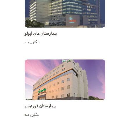
بیمارستان های آپولو
بنگلور
,
هند
بیشتر ببینید
بیمارستان فورتیس
بنگلور
,
هند