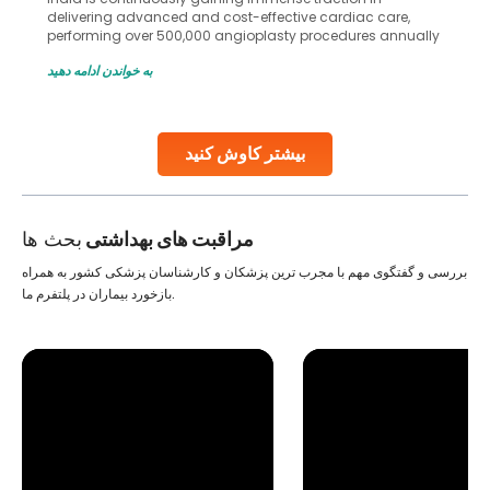
delivering advanced and cost-effective cardiac care,
performing over 500,000 angioplasty procedures annually
with a success rate exceeding 90%. Patients across the
به خواندن ادامه دهید
globe are searching for treatments like angioplasty and
stent placement in Indian hospitals, owing to the
combination of high-quality care and affordability.
Studies, such as one published
بیشتر کاوش کنید
Continue Reading
مراقبت های بهداشتی
بحث ها
بررسی و گفتگوی مهم با مجرب ترین پزشکان و کارشناسان پزشکی کشور به همراه
بازخورد بیماران در پلتفرم ما.