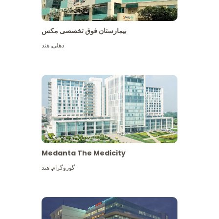
بیمارستان فوق تخصصی مکس
دهلی
,
هند
Medanta The Medicity
گوروگرام
,
هند