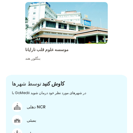
موسسه علوم قلب نارایانا
بنگلور
,
هند
کاوش کنید
توسط شهرها
با GoMedii در شهرهای مورد نظر خود درمان شوید
دهلی NCR
بمبئی