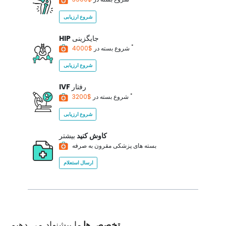
شروع ارزیابی
جایگزینی
HIP
*
$4000
شروع بسته در
شروع ارزیابی
رفتار
IVF
*
$3200
شروع بسته در
شروع ارزیابی
کاوش کنید
بیشتر
بسته های پزشکی مقرون به صرفه
ارسال استعلام
تخصص ها
ما پیشنهاد می دهیم