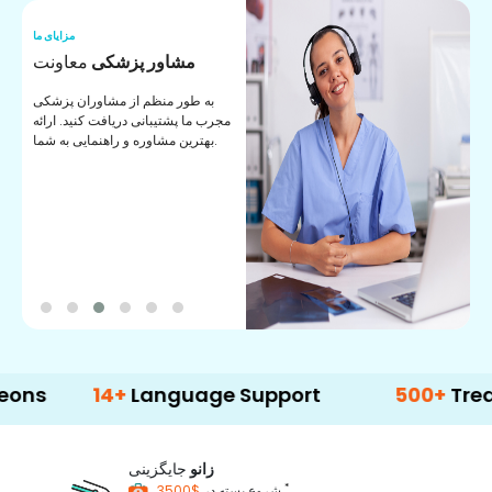
ما
مزایای ما
ا
مشاور پزشکی
معاونت
ن
به طور منظم از مشاوران پزشکی
ان
مجرب ما پشتیبانی دریافت کنید. ارائه
ی
بهترین مشاوره و راهنمایی به شما.
14+
Language Support
500+
Treatment 
زانو
جایگزینی
*
$3500
شروع بسته در