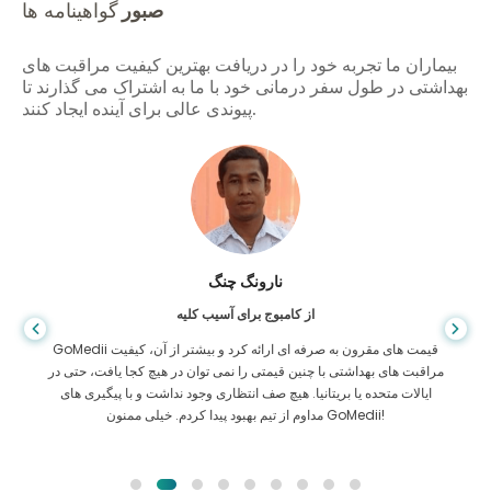
صبور
گواهینامه ها
بیماران ما تجربه خود را در دریافت بهترین کیفیت مراقبت های
بهداشتی در طول سفر درمانی خود با ما به اشتراک می گذارند تا
پیوندی عالی برای آینده ایجاد کنند.
شاندا داس
از بنگلادش برای گوارش
من از پسرم و تیم درخشان GoMedii که در سفر من از بنگلادش به هند برای
درمان به من کمک کردند تشکر کرده ام. ما در انتخاب GoMedii انتخاب
درستی کردیم. آنها حتی پس از درمان پیوند خوبی با ما حفظ می کنند