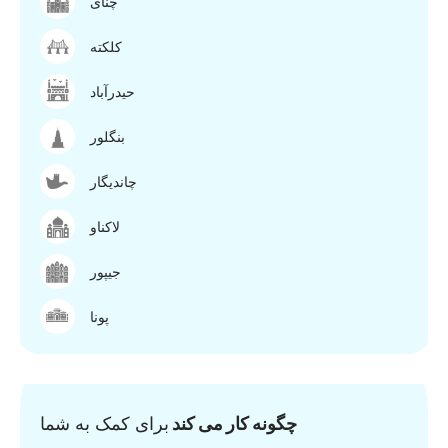
چنای
کلکته
حیدرآباد
بنگلور
چاندیگار
لاکناو
جیپور
پونا
چگونه کار می کند
برای کمک به شما