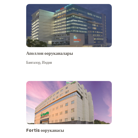
Аполлон ооруканалары
Көбүрөөк көрүү
Бангалор
,
Индия
Fortis ооруканасы