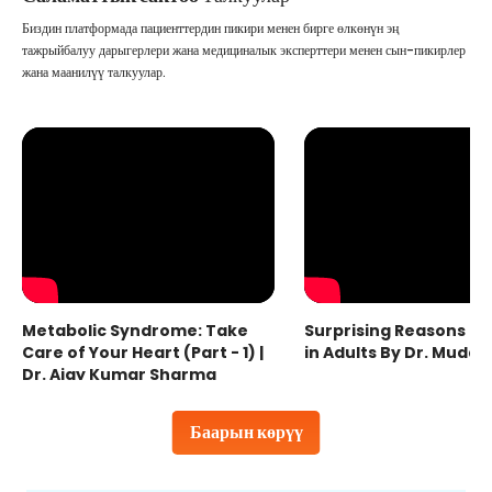
Биздин платформада пациенттердин пикири менен бирге өлкөнүн эң
тажрыйбалуу дарыгерлери жана медициналык эксперттери менен сын-пикирлер
жана маанилүү талкуулар.
Metabolic Syndrome: Take
Surprising Reasons fo
Care of Your Heart (Part - 1) |
in Adults By Dr. Mudas
Dr. Ajay Kumar Sharma
Баарын көрүү