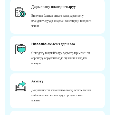
Дарылоону пландаштыруу
Билеттен баштап визага жана дарылоону
пландаштырууда эң арзан пакеттерди тандоого
чейин
Hassale акысыз дарылоо
Өлкөдөгү тажрыйбалуу дарыгерлер менен эң
абройлуу ооруканаларда эң жакшы жардам
алыңыз
Агызуу
Документтери жана башка жабдыктары менен
кыйынчылыксыз чыгаруу процесси колго
алынат