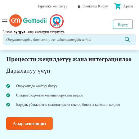
shopping_cart
Тартипке көз салуу
Өнөктөш Кирүү
Араба
menu
Кирүү
*
Издөө
Kyrgyz
Тилди жогорудан өзгөртүңүз.
Процессти жеңилдетүү жана интеграциялоо
Дарылануу үчүн
Ооруканада жайлуу болуу
Сиздин бюджетке жараша оорукана тандоо
Бардык убакыттагы саламаттыкты сактоо боюнча кеңешчи колдоо
Азыр кеңешиңиз