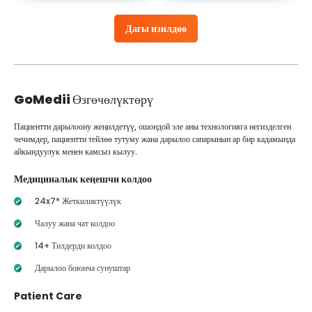
Дагы изилдөө
GoMedii
Өзгөчөлүктөрү
Пациентти дарылоону жеңилдетүү, ошондой эле аны технологияга негизделген
чечимдер, пациентти тейлөө тутуму жана дарылоо сапарынын ар бир кадамында
айкындуулук менен камсыз кылуу.
Медициналык кеңешчи колдоо
24x7* Жеткиликтүүлүк
Чалуу жана чат колдоо
14+ Тилдерди колдоо
Дарылоо боюнча сунуштар
Patient Care