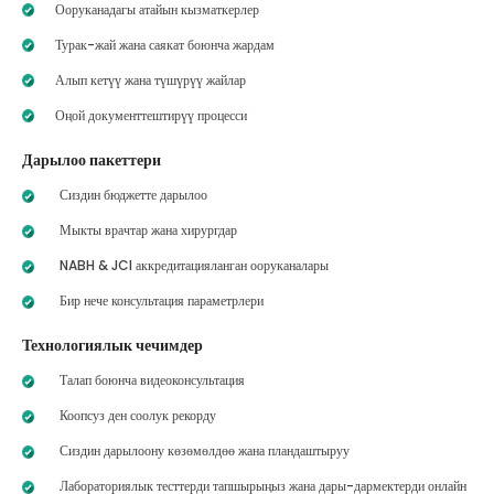
Ооруканадагы атайын кызматкерлер
Турак-жай жана саякат боюнча жардам
Алып кетүү жана түшүрүү жайлар
Оңой документтештирүү процесси
Дарылоо пакеттери
Сиздин бюджетте дарылоо
Мыкты врачтар жана хирургдар
NABH & JCI аккредитацияланган ооруканалары
Бир нече консультация параметрлери
Технологиялык чечимдер
Талап боюнча видеоконсультация
Коопсуз ден соолук рекорду
Сиздин дарылоону көзөмөлдөө жана пландаштыруу
Лабораториялык тесттерди тапшырыңыз жана дары-дармектерди онлайн