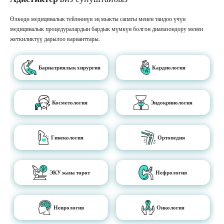
Өлкөдө медициналык тейлөөнүн эң мыкты сапаты менен тандоо үчүн
медициналык процедуралардын бардык мүмкүн болгон диапазондору менен
жеткиликтүү дарылоо варианттары.
Бариатриялык хирургия
Кардиология
Косметология
Эндокринология
Гинекология
Ортопедия
ЭКУ жана төрөт
Нефрология
Неврология
Онкология