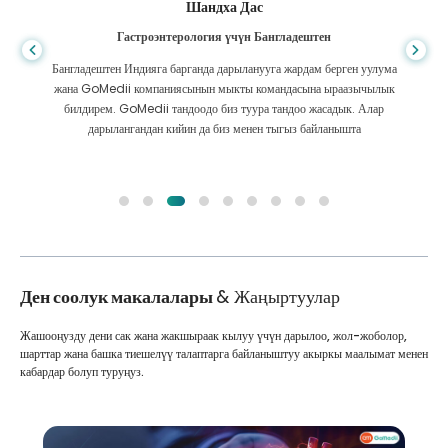
Шандха Дас
Гастроэнтерология үчүн Бангладештен
Бангладештен Индияга барганда дарыланууга жардам берген уулума
жана GoMedii компаниясынын мыкты командасына ыраазычылык
билдирем. GoMedii тандоодо биз туура тандоо жасадык. Алар
дарылангандан кийин да биз менен тыгыз байланышта
Ден соолук макалалары
& Жаңыртуулар
Жашооңузду дени сак жана жакшыраак кылуу үчүн дарылоо, жол-жоболор,
шарттар жана башка тиешелүү талаптарга байланыштуу акыркы маалымат менен
кабардар болуп туруңуз.