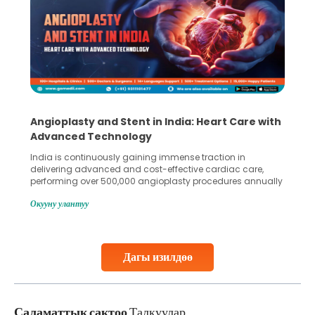
Angioplasty and Stent in India: Heart Care with
Advanced Technology
India is continuously gaining immense traction in
delivering advanced and cost-effective cardiac care,
performing over 500,000 angioplasty procedures annually
with a success rate exceeding 90%. Patients across the
Окууну улантуу
globe are searching for treatments like angioplasty and
stent placement in Indian hospitals, owing to the
combination of high-quality care and affordability.
Studies, such as one published
Дагы изилдөө
Continue Reading
Саламаттык сактоо
Талкуулар