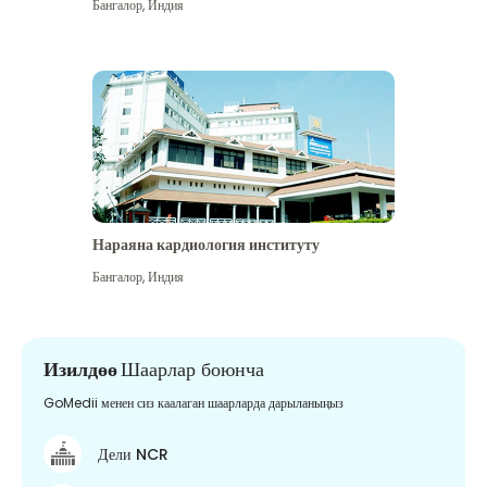
Бангалор
,
Индия
Нараяна кардиология институту
Бангалор
,
Индия
Изилдөө
Шаарлар боюнча
GoMedii менен сиз каалаган шаарларда дарыланыңыз
Дели NCR