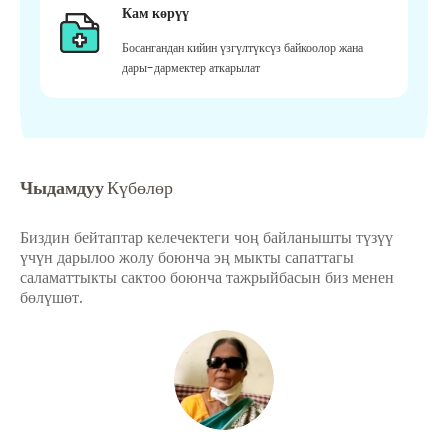
Кам көрүү
Босангандан кийин үзгүлтүксүз байкоолор жана
дары-дармектер аткарылат
Чыдамдуу
Күбөлөр
Биздин бейтаптар келечектеги чоң байланышты түзүү
үчүн дарылоо жолу боюнча эң мыкты сапаттагы
саламаттыкты сактоо боюнча тажрыйбасын биз менен
бөлүшөт.