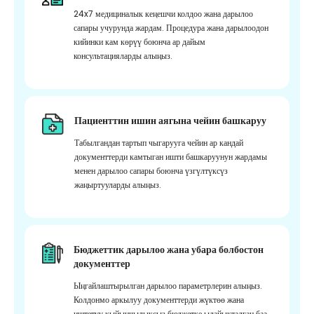
24x7 медициналык кеңешчи колдоо жана дарылоо
сапары учурунда жардам. Процедура жана дарылоодон
кийинки кам көрүү боюнча ар дайым
консультацияларды алыңыз.
Пациенттин ишин аягына чейин башкаруу
Табылгандан тартып чыгарууга чейин ар кандай
документтерди камтыган ишти башкаруунун жардамы
менен дарылоо сапары боюнча үзгүлтүксүз
жаңыртууларды алыңыз.
Бюджеттик дарылоо жана убара болбостон
документтер
Ыңгайлаштырылган дарылоо параметрлерин алыңыз.
Колдонмо аркылуу документтерди жүктөө жана
иштетүү кыйынчылыксыз бюджетке ылайыкталган баа