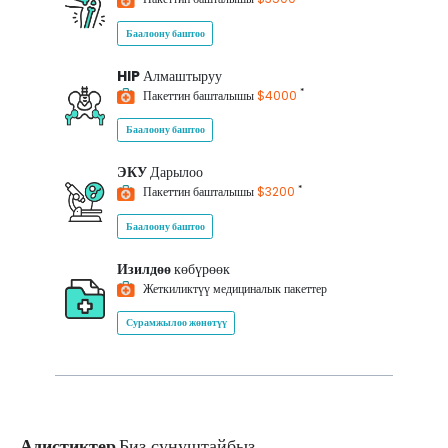
Баалоону баштоо
HIP
Алмаштыруу
*
Пакеттин башталышы
$4000
Баалоону баштоо
ЭКУ
Дарылоо
*
Пакеттин башталышы
$3200
Баалоону баштоо
Изилдөө
көбүрөөк
Жеткиликтүү медициналык пакеттер
Сурамжылоо жөнөтүү
Адистиктер
Биз сунуштайбыз