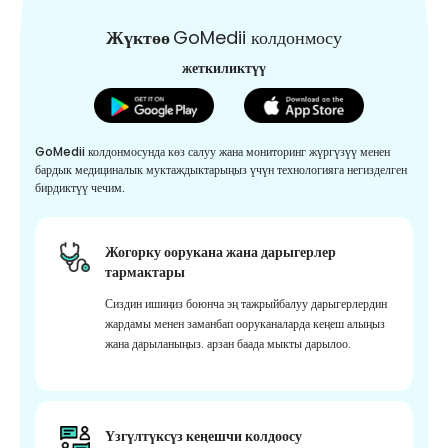
Жүктөө
GoMedii колдонмосу
жеткиликтүү
GoMedii колдонмосунда көз салуу жана мониторинг жүргүзүү менен
бардык медициналык муктаждыктарыңыз үчүн технологияга негизделген
бирдиктүү чечим.
Жогорку оорукана жана дарыгерлер
тармактары
Сиздин ишиңиз боюнча эң тажрыйбалуу дарыгерлердин
жардамы менен заманбап ооруканаларда кеңеш алыңыз
жана дарыланыңыз. арзан баада мыкты дарылоо.
Үзгүлтүксүз кеңешчи колдоосу