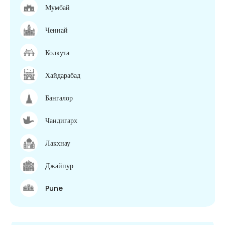
Мумбай
Ченнай
Колкута
Хайдарабад
Бангалор
Чандигарх
Лакхнау
Джайпур
Pune