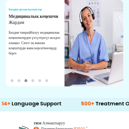
Биздин артыкчылыктар
Б
Медициналык кеңешчи
О
Жардам
К
Биздин тажрыйбалуу медициналык
Д
кеңешчилерден үзгүлтүксүз колдоо
ж
алыңыз. Сизге эң жакшы
р
кеңештерди жана көрсөтмөлөрдү
т
берет.
о
nguage Support
500+
Treatment Options
тизе
Алмаштыруу
*
Пакеттин башталышы
$3500