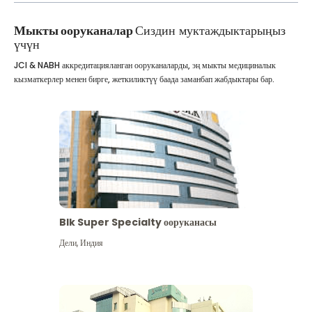
Мыкты ооруканалар
Сиздин муктаждыктарыңыз
үчүн
JCI & NABH аккредитацияланган ооруканаларды, эң мыкты медициналык
кызматкерлер менен бирге, жеткиликтүү баада заманбап жабдыктары бар.
Blk Super Specialty ооруканасы
Дели
,
Индия