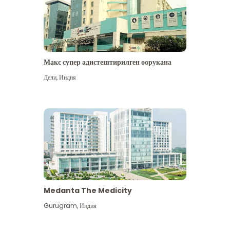
Макс супер адистештирилген оорукана
Дели
,
Индия
Medanta The Medicity
Gurugram
,
Индия