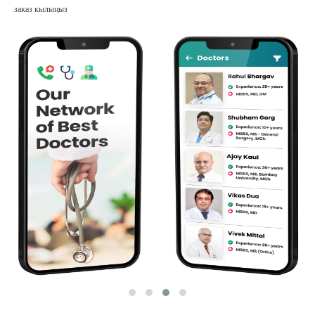
заказ кылыңыз