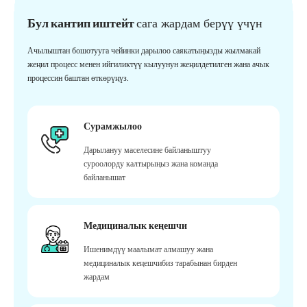
Бул кантип иштейт
сага жардам берүү үчүн
Ачылыштан бошотууга чейинки дарылоо саякатыңызды жылмакай
жеңил процесс менен ийгиликтүү кылуунун жеңилдетилген жана ачык
процессин баштан өткөрүңүз.
Сурамжылоо
Дарылануу маселесине байланыштуу
суроолорду калтырыңыз жана команда
байланышат
Медициналык кеңешчи
Ишенимдүү маалымат алмашуу жана
медициналык кеңешчибиз тарабынан бирден
жардам