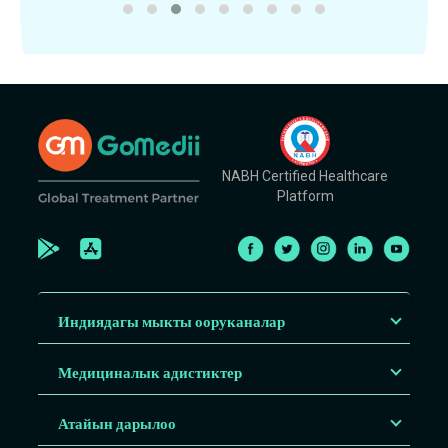
NABH Certified Healthcare
Platform
Индиядагы мыкты ооруканалар
Медициналык адистиктер
Атайын дарылоо