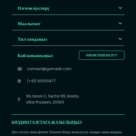
Өзгөчөлүктөрү
Маалымат
Тил тандаңыз
Байланышыңыз
ӨНӨКТӨШ БОЛУУ
connect@gomedii.com
(+91) 9311101477
96, block C, Sector 65, Noida,
Uttar Pradesh, 201301
БИЗДИН ГАЗЕТАГА ЖАЗЫЛЫҢЫЗ
Ден соолук жана фитнес боюнча бекер жазылууну алыңыз жана акыркы