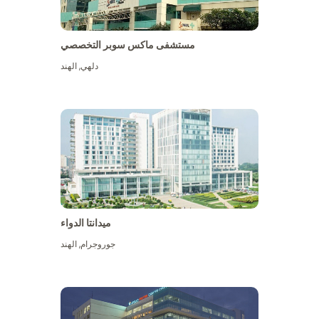
مستشفى ماكس سوبر التخصصي
دلهي
,
الهند
ميدانتا الدواء
جوروجرام
,
الهند