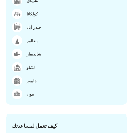
تشيناي
كولكاتا
حيدر أباد
بنغالور
شانديغار
لكناو
جايبور
بيون
كيف تعمل
لمساعدتك