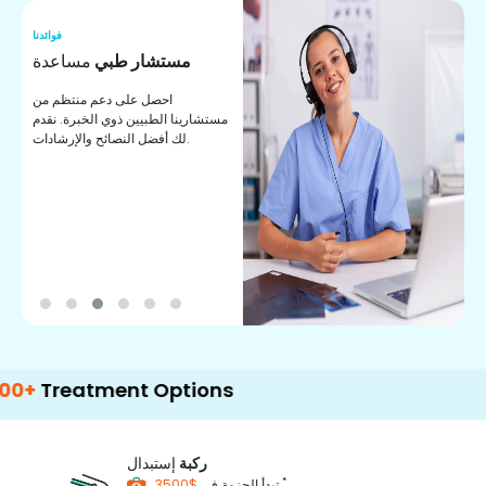
نا
فوائدنا
ت
مستشار طبي
مساعدة
ت
احصل على دعم منتظم من
مستشارينا الطبيين ذوي الخبرة. نقدم
ا
لك أفضل النصائح والإرشادات.
ي
ة
eatment Options
ركبة
إستبدال
*
$3500
تبدأ الحزمة في