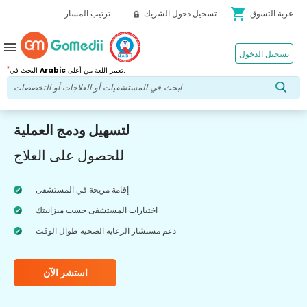
shopping_cart
عربة التسوق
تسجيل دخول الشريك
ترتيب المسار
menu
تسجيل الدخول
*
تغيير اللغة من أعلى.
Arabic
البحث في
لتسهيل ودمج العملية
للحصول على العلاج
إقامة مريحة في المستشفى
اختيارات المستشفى حسب ميزانيتك
دعم مستشار الرعاية الصحية طوال الوقت
استشر الآن