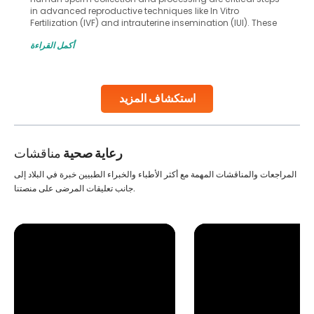
in advanced reproductive techniques like In Vitro
Fertilization (IVF) and intrauterine insemination (IUI). These
methods enable medical professionals to tackle fertility
أكمل القراءة
challenges and help couples achieve their dream of
parenthood. Skilled technicians collect sperm using
specialized procedures to ensure optimal quality. Once
collected, they process the
استكشاف المزيد
Continue Reading
رعاية صحية
مناقشات
المراجعات والمناقشات المهمة مع أكثر الأطباء والخبراء الطبيين خبرة في البلاد إلى
جانب تعليقات المرضى على منصتنا.