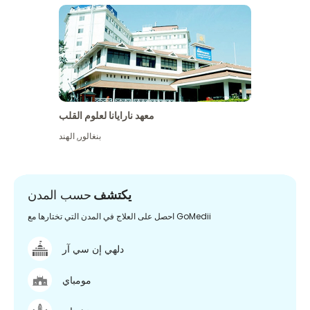
معهد نارايانا لعلوم القلب
بنغالور
,
الهند
يكتشف
حسب المدن
احصل على العلاج في المدن التي تختارها مع GoMedii
دلهي إن سي آر
مومباي