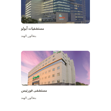
مستشفيات أبولو
بنغالور
,
الهند
عرض المزيد
مستشفى فورتيس
بنغالور
,
الهند