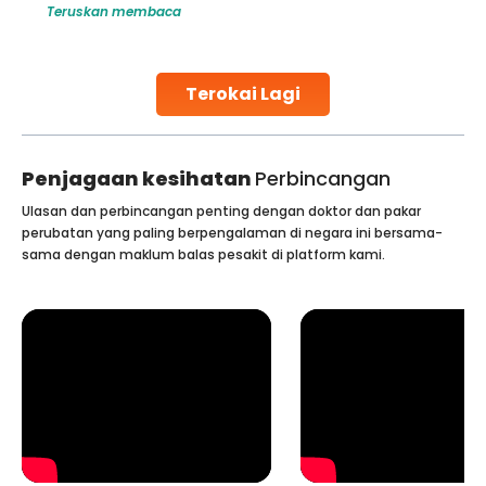
Teruskan membaca
challenges and help couples achieve their dream of
parenthood. Skilled technicians collect sperm using
specialized procedures to ensure optimal quality. Once
collected, they process the
Terokai Lagi
Continue Reading
Penjagaan kesihatan
Perbincangan
Ulasan dan perbincangan penting dengan doktor dan pakar
perubatan yang paling berpengalaman di negara ini bersama-
sama dengan maklum balas pesakit di platform kami.