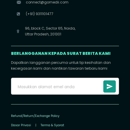
connect@gomedii.com
(+91) 9311101477
96, block C, Sector 65, Noida,
Uttar Pradesh, 201301
BERLANGGANAN KEPADA SURAT BERITA KAMI
Dapatkan langganan percuma untuk tip kesihatan dan
kecergasan kami dan nantikan tawaran terbaru kami
Refund/Return/Exchange Policy
Dasar Privasi
|
Terma & Syarat