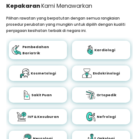
Kepakaran
Kami Menawarkan
Pilihan rawatan yang berpatutan dengan semua rangkaian
prosedur perubatan yang mungkin untuk dipilih dengan kualiti
penjagaan kesihatan terbaik di negara ini.
Pembedahan
Kardiologi
Bariatrik
Kosmetologi
Endokrinologi
Sakit Puan
Ortopedik
IVF & Kesuburan
Nefrologi
Neurologi
Onkologi