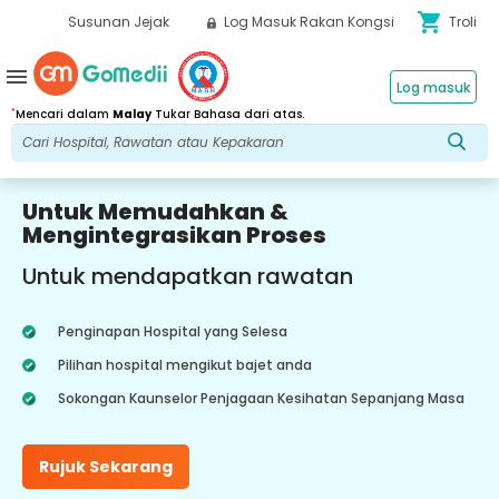
shopping_cart
Susunan Jejak
Log Masuk Rakan Kongsi
Troli
menu
Log masuk
*
Mencari dalam
Malay
Tukar Bahasa dari atas.
Untuk Memudahkan &
Mengintegrasikan Proses
Untuk mendapatkan rawatan
Penginapan Hospital yang Selesa
Pilihan hospital mengikut bajet anda
Sokongan Kaunselor Penjagaan Kesihatan Sepanjang Masa
Rujuk Sekarang