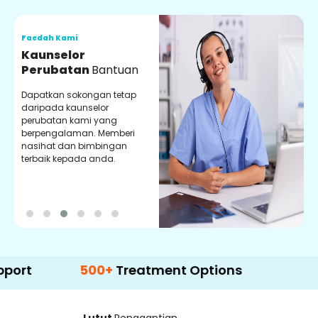
Faedah Kami
F
Kaunselor
V
Perubatan
Bantuan
P
Dapatkan sokongan tetap
P
daripada kaunselor
d
perubatan kami yang
p
berpengalaman. Memberi
m
nasihat dan bimbingan
m
terbaik kepada anda.
p
k
500+
Treatment Options