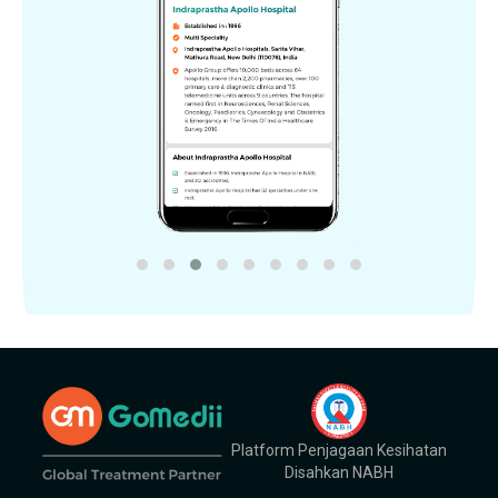
Platform Penjagaan Kesihatan
Disahkan NABH