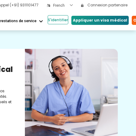
Appel
(+91) 9311101477
Connexion partenaire
French
S'identifier
keyboard_arrow_down
Appliquer un visa médical
O
restations de service
Nos
ical
Vi
Co
nos
Cons
tés.
méde
eils et
conc
réel
soin