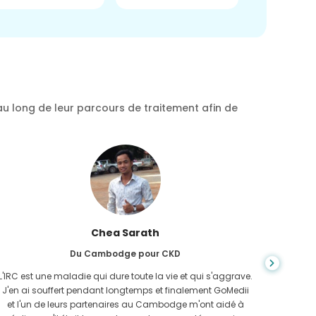
au long de leur parcours de traitement afin de
Chea Sarath
Du Cambodge pour CKD
L'IRC est une maladie qui dure toute la vie et qui s'aggrave.
On ne s
J'en ai souffert pendant longtemps et finalement GoMedii
quan
et l'un de leurs partenaires au Cambodge m'ont aidé à
n'avais 