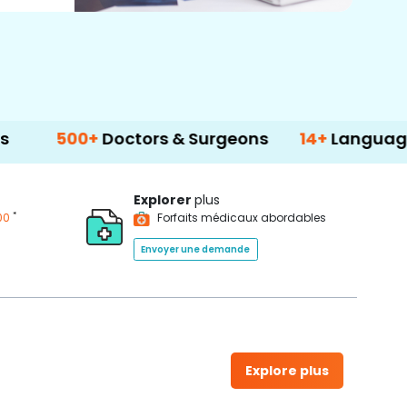
500+
Doctors & Surgeons
14+
Language Su
Explorer
plus
*
00
Forfaits médicaux abordables
Envoyer une demande
Explore plus