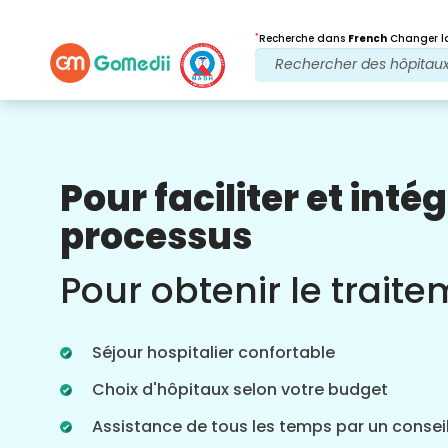
*
Recherche dans
French
Changer la
Pour faciliter et intég
Nos avantages
processus
Après traitement
Suivi des soins
Pour obtenir le trait
Bénéficiez d'une assistance médicale et
patient 24 heures sur 24, 7 jours sur 7,
grâce à notre équipe qui s'occupe de
Séjour hospitalier confortable
vos problèmes à tout moment. Mises à
jour régulières sur vos besoins de
Choix d'hôpitaux selon votre budget
traitement.
Assistance de tous les temps par un conseil