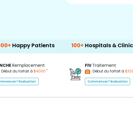
Happy Patients
100+
Hospitals & Clinics
NCHE
Remplacement
FIV
Traitement
*
Début du forfait à
$4000
Début du forfait à
$32
mmencer l'évaluation
Commencer l'évaluation