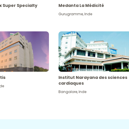
x Super Specialty
Medanta La Médicité
Gurugramme
,
Inde
tis
Institut Narayana des sciences
cardiaques
nde
Bangalore
,
Inde