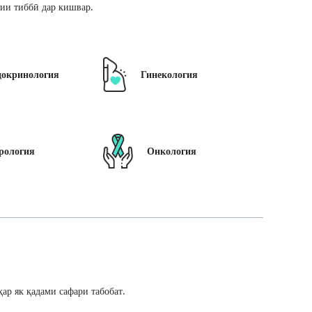
ии тиббӣ дар кишвар.
докринология
Гинекология
рология
Онкология
ар як қадами сафари табобат.