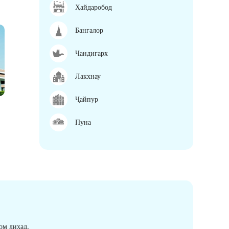
Ҳайдаробод
Бангалор
Чандигарх
Лакхнау
Ҷайпур
Пуна
ом диҳад.