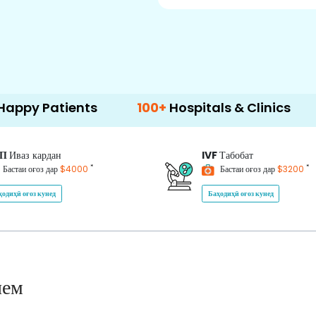
ients
100+
Hospitals & Clinics
500+
Do
ИП
Иваз кардан
IVF
Табобат
*
*
Бастаи оғоз дар
$4000
Бастаи оғоз дар
$3200
ҳодиҳӣ оғоз кунед
Баҳодиҳӣ оғоз кунед
нем