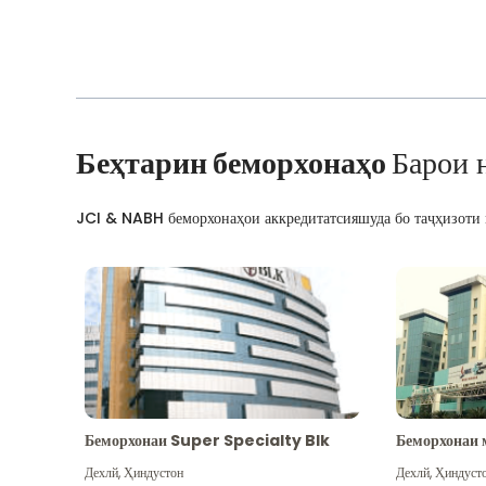
Беҳтарин беморхонаҳо
Барои 
JCI & NABH беморхонаҳои аккредитатсияшуда бо таҷҳизоти м
Беморхонаи Super Specialty Blk
Беморхонаи 
Дехлй
,
Ҳиндустон
Дехлй
,
Ҳиндуст