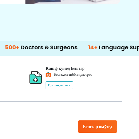
ctors & Surgeons
14+
Language Support
Кашф кунед
Бештар
Бастаҳои тиббии дастрас
Ирсоли дархост
Бештар омӯзед