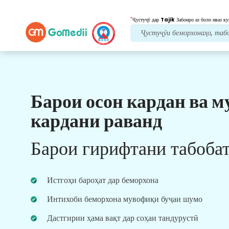
*
Ҷустуҷӯ дар
Tajik
Забонро аз боло иваз ку
Барои осон кардан ва м
Манфиатҳои мо
кардани раванд
Пас аз табобат
нигоҳубини пайравӣ
Барои гирифтани табоба
Дастгирии тиббӣ ва беморонро 24x7 бо дастаи
мо дастрас кунед, то ҳама вақт мушкилоти
шуморо ҳал кунад. Навсозии мунтазам дар
Истгоҳи бароҳат дар беморхона
бораи ниёзҳои табобати шумо.
Интихоби беморхона мувофиқи буҷаи шумо
Дастгирии ҳама вақт дар соҳаи тандурустӣ