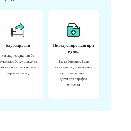
Баровардани
Нигоҳубинро пайгирӣ
кунед
Раванди озодкунии бе
мушкилот бо ҳуҷҷатҳо ва
Пас аз барканорӣ дар
дигар иншоотҳо ғамхорӣ
саросари ҷаҳон пайгирии
карда мешавад
мунтазам ва иҷрои
доруворӣ гирифта
мешавад