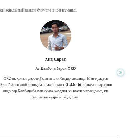
ои оянда пайванди бузурге эҷод кунанд.
Хид Сарат
Аз Камбоҷа барои CKD
CKD як ҳолати дарозмӯҳлат аст, ки бадтар мешавад. Ман муддати
Шумо ҳеҷ 
тӯлонӣ аз он азоб кашидам ва дар ниҳоят GoMedii ва яке аз шарикони
ки ман
онҳо дар Камбоҷа ба ман кӯмак карданд, ки вақти он расидааст, ки
надоштам
саломатии худро нигоҳ дорам.
Ма