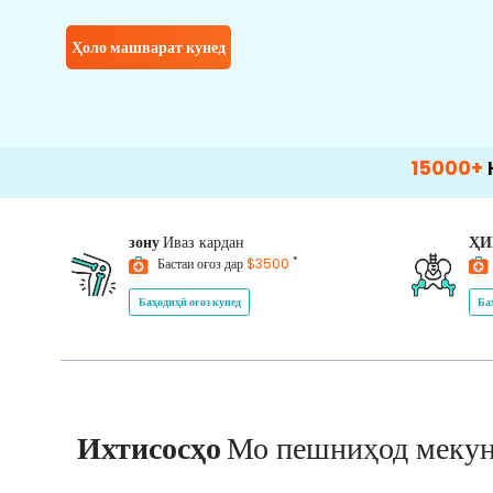
Ҳоло машварат кунед
15000+
Happy Pat
зону
Иваз кардан
Ҳ
*
Бастаи оғоз дар
$3500
Баҳодиҳӣ оғоз кунед
Ба
Ихтисосҳо
Мо пешниҳод меку