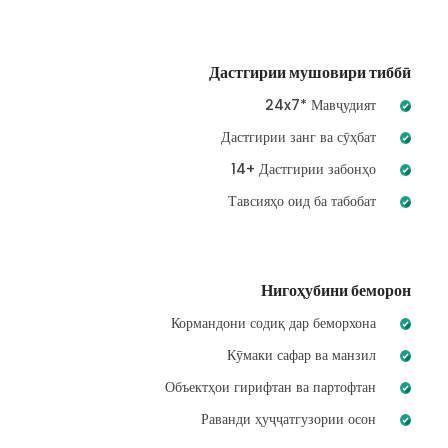
Дастгирии мушовири тиббӣ
24x7* Мавҷудият
Дастгирии занг ва сӯҳбат
14+ Дастгирии забонҳо
Тавсияҳо оид ба табобат
Нигоҳубини беморон
Кормандони содиқ дар беморхона
Кӯмаки сафар ва манзил
Объектҳои гирифтан ва партофтан
Раванди ҳуҷҷатгузории осон