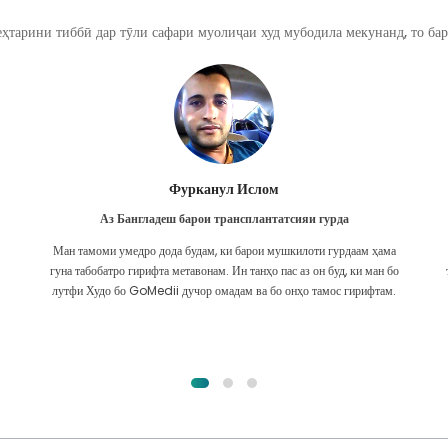
ҳтарини тиббӣ дар тӯли сафари муолиҷаи худ мубодила мекунанд, то бар
Фурканул Ислом
Аз Бангладеш барои трансплантатсияи гурда
Ман тамоми умедро дода будам, ки барои мушкилоти гурдаам ҳама
гуна табобатро гирифта метавонам. Ин танҳо пас аз он буд, ки ман бо
лутфи Худо бо GoMedii дучор омадам ва бо онҳо тамос гирифтам.