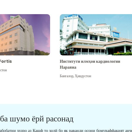
Fortis
Институти илмҳои кардиологии
Нараяна
стон
Бангалор
,
Ҳиндустон
 ба шумо ёрй расонад
табобатии худро аз Кашф то холӣ бо як раванди осони бомуваффақият анҷ