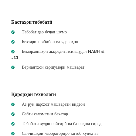
Бастаҳои табобатӣ
Табобат дар буҷаи шумо
Беҳтарин табибон ва ҷарроҳон
Беморхонаҳои аккредитатсияшудаи NABH &
JCI
Вариантҳои сершумори машварат
Қарорҳои технологӣ
Аз рӯи дархост машварати видеоӣ
Сабти саломатии бехатар
Табобати худро пайгирӣ ва ба нақша гиред
Санҷишҳои лабораториро китоб кунед ва