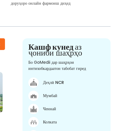
доруҳоро онлайн фармоиш диҳед
н
Кашф кунед
аз
ҷониби шаҳрҳо
Бо GoMedii дар шаҳрҳои
интихобкардаатон табобат гиред
Деҳлӣ NCR
Мумбай
Ченнай
Колката