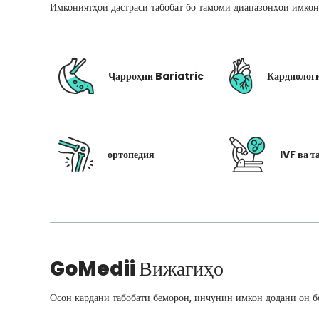
Имкониятҳои дастраси табобат бо тамоми диапазонҳои имкон
Ҷарроҳии Bariatric
Кардиолог
ортопедия
IVF ва т
GoMedii
Вижагиҳо
Осон кардани табобати беморон, инчунин имкон додани он бо