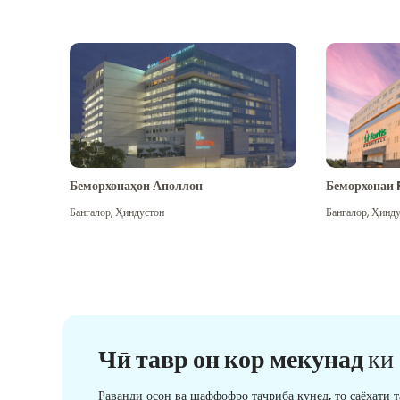
Беморхонаҳои Аполлон
Беморхонаи 
Бангалор
,
Ҳиндустон
Бангалор
,
Ҳинду
Чӣ тавр он кор мекунад
ки
Раванди осон ва шаффофро таҷриба кунед, то саёҳати 