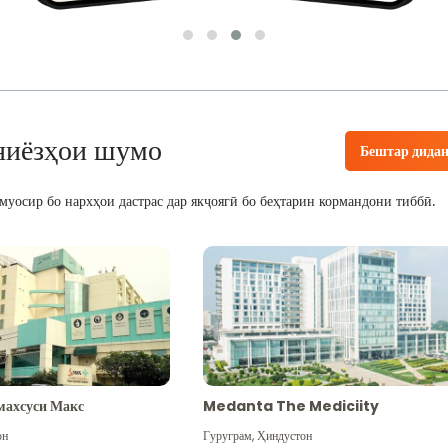
ниёзҳои шумо
Бештар дида
уосир бо нархҳои дастрас дар якҷоягӣ бо беҳтарин кормандони тиббӣ.
махсуси Макс
Medanta The Mediciity
он
Гуруграм
,
Ҳиндустон