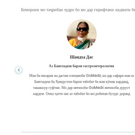
Беморони мо таҷрибаи худро бо мо дар гирифтани хидмати бе
Шандха Дас
Аз Бангладеш барои гастроэнтерология
, сифати
Ман ба писарам ва дастаи олиҷаноби GoMedii, ки дар сафари ман аз
дар ИМА ё
Бангладеш ба Ҳиндустон барои табобат ба ман кӯмак карданд,
 интизор
ташаккур гуфтам. Мо дар интихоби GoMedii интихоби дуруст
ашаккури
кардем. Онҳо ҳатто пас аз табобат бо мо робитаи бузург доранд