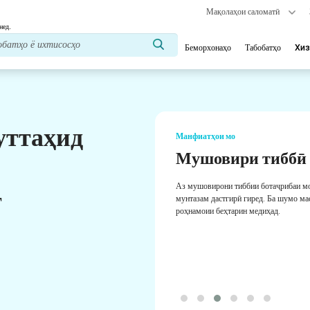
Мақолаҳои саломатӣ
нед.
Беморхонаҳо
Табобатҳо
Хиз
уттаҳид
Манфиатҳои мо
Мушовири тиббӣ
Аз мушовирони тиббии ботаҷрибаи м
т
мунтазам дастгирӣ гиред. Ба шумо ма
роҳнамоии беҳтарин медиҳад.