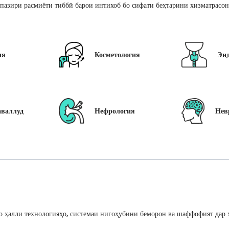
пазири расмиёти тиббӣ барои интихоб бо сифати беҳтарини хизматрасон
ия
Косметология
Эн
аваллуд
Нефрология
Нев
 ҳалли технологияҳо, системаи нигоҳубини беморон ва шаффофият дар ҳ