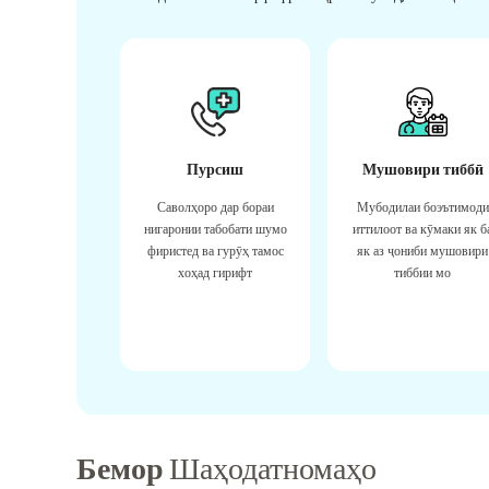
Пурсиш
Мушовири тиббӣ
Саволҳоро дар бораи
Мубодилаи боэътимоди
нигаронии табобати шумо
иттилоот ва кӯмаки як б
фиристед ва гурӯҳ тамос
як аз ҷониби мушовири
хоҳад гирифт
тиббии мо
Бемор
Шаҳодатномаҳо