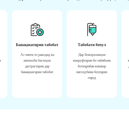
Банақшагирии табобат
Табобати бепул
Аз чипта то раводид ва
Дар беморхонаҳои
а
интихоби бастаҳои
маъруфтарин бо табибони
дастрастарин дар
ботаҷрибаи кишвар
банақшагирии табобат
нигоҳубини беҳтарин
гиред