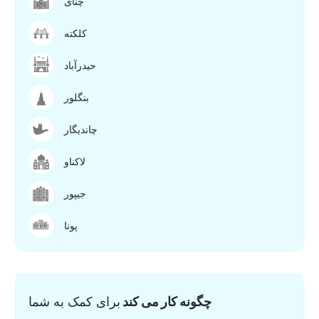
چنای
کلکته
حیدرآباد
بنگلور
چاندیگار
لاکناو
جیپور
پونا
چگونه کار می کند
برای کمک به شما