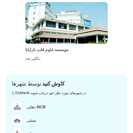
موسسه علوم قلب نارایانا
بنگلور
,
هند
کاوش کنید
توسط شهرها
با GoMedii در شهرهای مورد نظر خود درمان شوید
دهلی NCR
بمبئی