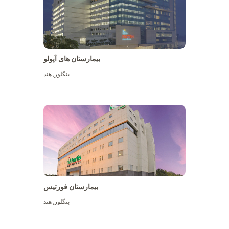
بیمارستان های آپولو
بنگلور
,
هند
بیشتر ببینید
بیمارستان فورتیس
بنگلور
,
هند