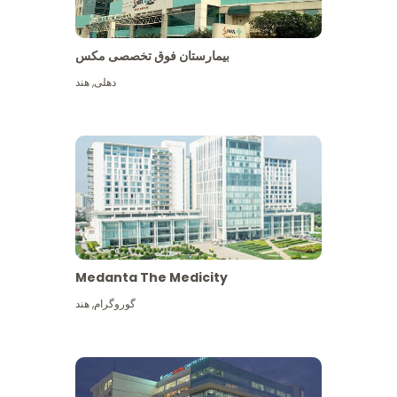
بیمارستان فوق تخصصی مکس
دهلی
,
هند
Medanta The Medicity
گوروگرام
,
هند