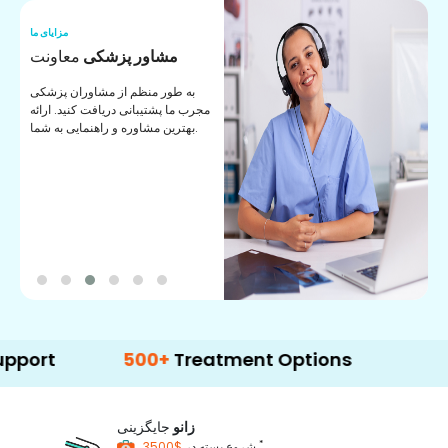
ما
مزایای ما
ا
مشاور پزشکی
معاونت
ن
به طور منظم از مشاوران پزشکی
ان
مجرب ما پشتیبانی دریافت کنید. ارائه
ی
بهترین مشاوره و راهنمایی به شما.
500+
Treatment Options
زانو
جایگزینی
*
$3500
شروع بسته در