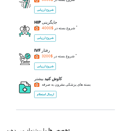
شروع ارزیابی
جایگزینی
HIP
*
$4000
شروع بسته در
شروع ارزیابی
رفتار
IVF
*
$3200
شروع بسته در
شروع ارزیابی
کاوش کنید
بیشتر
بسته های پزشکی مقرون به صرفه
ارسال استعلام
تخصص ها
ما پیشنهاد می دهیم