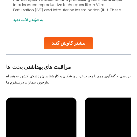
in advanced reproductive techniques like In Vitro
Fertilization (IVF) and intrauterine insemination (IUI). These
methods enable medical professionals to tackle fertility
به خواندن ادامه دهید
challenges and help couples achieve their dream of
parenthood. Skilled technicians collect sperm using
specialized procedures to ensure optimal quality. Once
collected, they process the
بیشتر کاوش کنید
Continue Reading
مراقبت های بهداشتی
بحث ها
بررسی و گفتگوی مهم با مجرب ترین پزشکان و کارشناسان پزشکی کشور به همراه
بازخورد بیماران در پلتفرم ما.