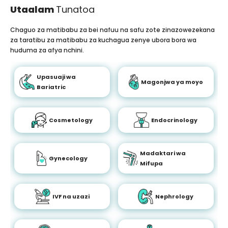
Utaalam
Tunatoa
Chaguo za matibabu za bei nafuu na safu zote zinazowezekana
za taratibu za matibabu za kuchagua zenye ubora bora wa
huduma za afya nchini.
Upasuaji wa
Magonjwa ya moyo
Bariatric
Cosmetology
Endocrinology
Madaktari wa
Gynecology
Mifupa
IVF na uzazi
Nephrology