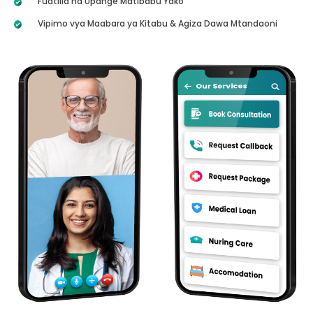
Fuatilia na Upange Matibabu Yako
Vipimo vya Maabara ya Kitabu & Agiza Dawa Mtandaoni