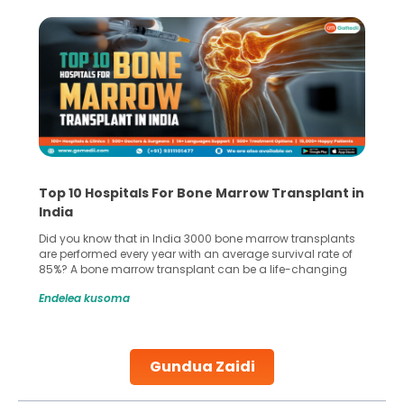
Top 10 Hospitals For Bone Marrow Transplant in
India
Did you know that in India 3000 bone marrow transplants
are performed every year with an average survival rate of
85%? A bone marrow transplant can be a life-changing
treatment for an individual, choosing the right hospital can
Endelea kusoma
make all the difference. India has some of the world’s
leading hospitals for bone marrow transplants.
Continue Reading
Gundua Zaidi