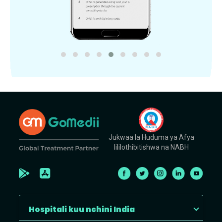
Jukwaa la Huduma ya Afya
lililothibitishwa na NABH
Hospitali kuu nchini India