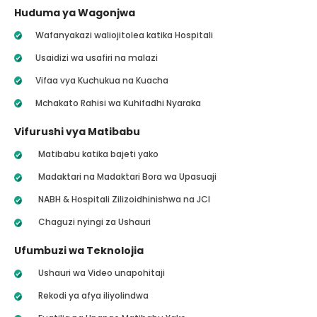
Huduma ya Wagonjwa
Wafanyakazi waliojitolea katika Hospitali
Usaidizi wa usafiri na malazi
Vifaa vya Kuchukua na Kuacha
Mchakato Rahisi wa Kuhifadhi Nyaraka
Vifurushi vya Matibabu
Matibabu katika bajeti yako
Madaktari na Madaktari Bora wa Upasuaji
NABH & Hospitali Zilizoidhinishwa na JCI
Chaguzi nyingi za Ushauri
Ufumbuzi wa Teknolojia
Ushauri wa Video unapohitaji
Rekodi ya afya iliyolindwa