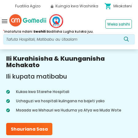
shopping_cart
Fuatilia Agizo
Kuingia kwa Washirika
Mkokoteni
menu
Weka sahihi
*
Inatafuta ndani
Swahili
Badilisha Lugha kutoka juu.
Ili Kurahisisha & Kuunganisha
Mchakato
Ili kupata matibabu
Kukaa kwa Starehe Hospitali
Uchaguzi wa hospitali kulingana na bajeti yako
Msaada wa Mshauri wa Huduma ya Afya wa Muda Wote
Shauriana Sasa