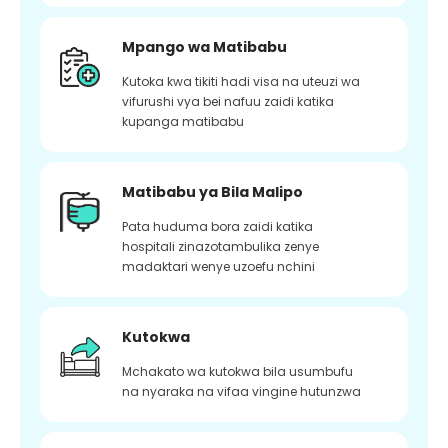
Mpango wa Matibabu
Kutoka kwa tikiti hadi visa na uteuzi wa
vifurushi vya bei nafuu zaidi katika
kupanga matibabu
Matibabu ya Bila Malipo
Pata huduma bora zaidi katika
hospitali zinazotambulika zenye
madaktari wenye uzoefu nchini
Kutokwa
Mchakato wa kutokwa bila usumbufu
na nyaraka na vifaa vingine hutunzwa