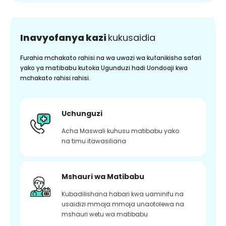
Inavyofanya kazi
kukusaidia
Furahia mchakato rahisi na wa uwazi wa kufanikisha safari
yako ya matibabu kutoka Ugunduzi hadi Uondoaji kwa
mchakato rahisi rahisi.
Uchunguzi
Acha Maswali kuhusu matibabu yako
na timu itawasiliana
Mshauri wa Matibabu
Kubadilishana habari kwa uaminifu na
usaidizi mmoja mmoja unaotolewa na
mshauri wetu wa matibabu