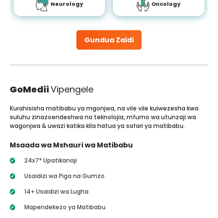
Neurology
Oncology
Gundua Zaidi
GoMedii
Vipengele
Kurahisisha matibabu ya mgonjwa, na vile vile kuiwezesha kwa
suluhu zinazoendeshwa na teknolojia, mfumo wa utunzaji wa
wagonjwa & uwazi katika kila hatua ya safari ya matibabu.
Msaada wa Mshauri wa Matibabu
24x7* Upatikanaji
Usaidizi wa Piga na Gumzo
14+ Usaidizi wa Lugha
Mapendekezo ya Matibabu