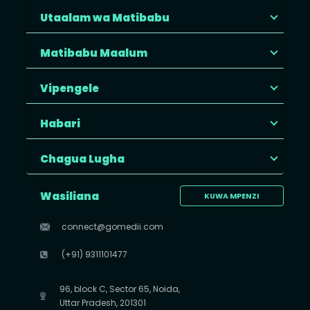
Utaalam wa Matibabu
Matibabu Maalum
Vipengele
Habari
Chagua Lugha
Wasiliana
KUWA MPENZI
connect@gomedii.com
(+91) 9311101477
96, block C, Sector 65, Noida,
Uttar Pradesh, 201301