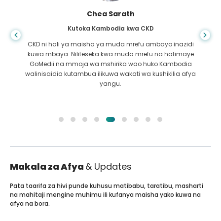
Chea Sarath
Kutoka Kambodia kwa CKD
CKD ni hali ya maisha ya muda mrefu ambayo inazidi
kuwa mbaya. Niliteseka kwa muda mrefu na hatimaye
GoMedii na mmoja wa mshirika wao huko Kambodia
walinisaidia kutambua ilikuwa wakati wa kushikilia afya
yangu.
Makala za Afya
& Updates
Pata taarifa za hivi punde kuhusu matibabu, taratibu, masharti
na mahitaji mengine muhimu ili kufanya maisha yako kuwa na
afya na bora.