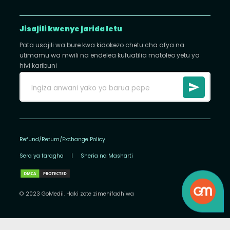
Jisajili kwenye jarida letu
Pata usajili wa bure kwa kidokezo chetu cha afya na
utimamu wa mwili na endelea kufuatilia matoleo yetu ya
hivi karibuni
Refund/Return/Exchange Policy
Sera ya faragha
|
Sheria na Masharti
© 2023 GoMedii. Haki zote zimehifadhiwa