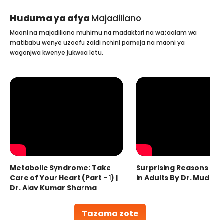
Huduma ya afya
Majadiliano
Maoni na majadiliano muhimu na madaktari na wataalam wa
matibabu wenye uzoefu zaidi nchini pamoja na maoni ya
wagonjwa kwenye jukwaa letu.
Metabolic Syndrome: Take
Surprising Reasons fo
Care of Your Heart (Part - 1) |
in Adults By Dr. Mudas
Dr. Ajay Kumar Sharma
Tazama zote