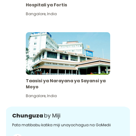
Hospitali ya Fortis
Bangalore
,
India
Taasisi ya Narayana ya Sayansi ya
Moyo
Bangalore
,
India
Chunguza
by Miji
Pata matibabu katika miji unayochagua na GoMedii