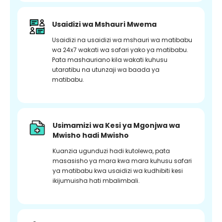
Usaidizi wa Mshauri Mwema
Usaidizi na usaidizi wa mshauri wa matibabu
wa 24x7 wakati wa safari yako ya matibabu.
Pata mashauriano kila wakati kuhusu
utaratibu na utunzaji wa baada ya
matibabu.
Usimamizi wa Kesi ya Mgonjwa wa
Mwisho hadi Mwisho
Kuanzia ugunduzi hadi kutolewa, pata
masasisho ya mara kwa mara kuhusu safari
ya matibabu kwa usaidizi wa kudhibiti kesi
ikijumuisha hati mbalimbali.