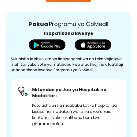
Pakua
Programu ya GoMedii
Inapatikana kwenye
Suluhisho la kituo kimoja linaloendeshwa na teknolojia kwa
mahitaji yako yote ya matibabu kwa ufuatiliaji na ufuatiliaji
unaopatikana kwenye Programu ya GoMedii.
Mitandao ya Juu ya Hospitali na
Madaktari
Pata ushauri na matibabu katika hospitali za
kisasa na madaktari walio na uzoefu zaidi
katika kesi yako. matibabu bora kwa
gharama nafuu.