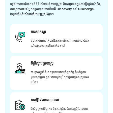
ទទួលបានបទពិសោធន៍ពីដំណើរការដ៏ងាយស្រួល និងតម្លាភាពក្នុងការធ្វើឱ្យដំណើរនៃ
ការព្យាបាលរបស់អ្នកទទួលបានជោគជ័យពី Discovery ដល់ Discharge
ជាមួយនឹងដំណើរការដ៏ងាយស្រួលរលូន។
ការសាកសួរ
ទម្លាក់សំណួរទាក់ទងនឹងកង្វល់នៃការព្យាបាលរបស់អ្នក
ហើយក្រុមការងារនឹងទាក់ទងទៅ
ទីប្រឹក្សាវេជ្ជសាស្ត្រ
ការផ្លាស់ប្តូរព័ត៌មានប្រកបដោយទំនុកចិត្ត និងជំនួយ
មួយទល់មួយ ផ្តល់ដោយអ្នកប្រឹក្សាផ្នែកវេជ្ជសាស្រ្តរបស់
យើង។
ការធ្វើផែនការព្យាបាល
ពីសំបុត្រទៅទិដ្ឋាការ និងការជ្រើសរើសកញ្ចប់ដែលមាន