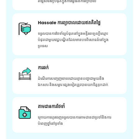
តម្លៃសមរម្យបំផុតក្នុងការធ្វើផែនការព្យាបាល
Hassale ការព្យាបាលដោយឥតគិតថ្លៃ
ទទួលបានការថែទាំល្អបំផុតនៅក្នុងមន្ទីរពេទ្យល្បីឈ្មោះ
បំផុតជាមួយវេជ្ជបណ្ឌិតដែលមានបទពិសោធន៍នៅក្នុង
ប្រទេស
ការឆក់
ដំណើរការបញ្ចេញចោលដោយគ្មានបញ្ហាជាមួយនឹង
ឯកសារ និងសម្ភារៈផ្សេងទៀតត្រូវបានយកចិត្តទុកដាក់
តាមដានការថែទាំ
ក្រោយ​ការ​ហូរ​ចេញ​ទទួល​បាន​ការ​តាមដាន​ជា​ប្រចាំ​និង​ការ​
បំពេញ​ថ្នាំ​នៅ​ទូទាំង​