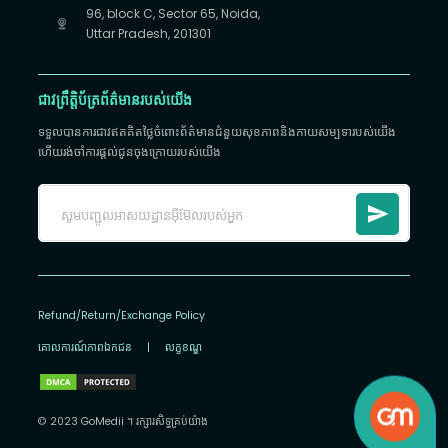
96, block C, Sector 65, Noida,
Uttar Pradesh, 201301
ជាវព្រឹត្តិប័ត្រព័ត៌មានរបស់យើង
ទទួលបានការជាវឥតគិតថ្លៃចំពោះព័ត៌មានជំនួយសុខភាពនិងកាយសម្បទារបស់យើង
ហើយរង់ចាំការផ្តល់ជូនចុងក្រោយរបស់យើង
Refund/Return/Exchange Policy
គោលការណ៍​ភាព​ឯកជន
|
លក្ខខណ្ឌ
© 2023 GoMedii ។ រក្សា​រ​សិទ្ធ​គ្រប់យ៉ាង