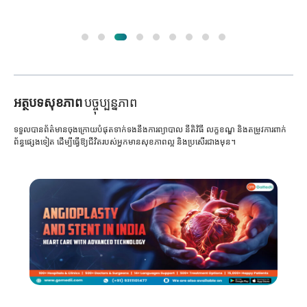
អត្ថបទសុខភាព
បច្ចុប្បន្នភាព
ទទួលបានព័ត៌មានចុងក្រោយបំផុតទាក់ទងនឹងការព្យាបាល នីតិវិធី លក្ខខណ្ឌ និងតម្រូវការពាក់
ព័ន្ធផ្សេងទៀត ដើម្បីធ្វើឱ្យជីវិតរបស់អ្នកមានសុខភាពល្អ និងប្រសើរជាងមុន។