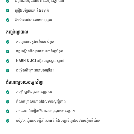
ជំនួយការធ្វើដំណើរ និងកន្លែងស្នាក់នៅ
គ្រឿងបរិក្ខារយក និងទម្លាក់
ដំណើរការឯកសារងាយស្រួល
កញ្ចប់ព្យាបាល
ការព្យាបាលក្នុងថវិការបស់អ្នក។
វេជ្ជបណ្ឌិតនិងគ្រូពេទ្យវះកាត់ល្អបំផុត
NABH & JCI មន្ទីរពេទ្យទទួលស្គាល់
ជម្រើសពិគ្រោះយោបល់ច្រើន។
ដំណោះស្រាយបច្ចេកវិទ្យា
ការប្រឹក្សាវីដេអូតាមតម្រូវការ
កំណត់ត្រាសុខភាពដែលមានសុវត្ថិភាព
តាមដាន និងរៀបចំផែនការព្យាបាលរបស់អ្នក។
សៀវភៅធ្វើតេស្តមន្ទីរពិសោធន៍ និងបញ្ជាទិញឱសថតាមអ៊ីនធឺណិត