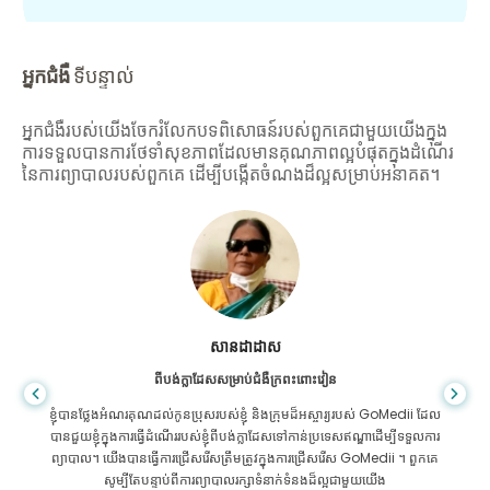
អ្នកជំងឺ
ទីបន្ទាល់
អ្នកជំងឺរបស់យើងចែករំលែកបទពិសោធន៍របស់ពួកគេជាមួយយើងក្នុង
ការទទួលបានការថែទាំសុខភាពដែលមានគុណភាពល្អបំផុតក្នុងដំណើរ
នៃការព្យាបាលរបស់ពួកគេ ដើម្បីបង្កើតចំណងដ៏ល្អសម្រាប់អនាគត។
សានដាដាស
ពីបង់ក្លាដែសសម្រាប់ជំងឺក្រពះពោះវៀន
ខ្ញុំបានថ្លែងអំណរគុណដល់កូនប្រុសរបស់ខ្ញុំ និងក្រុមដ៏អស្ចារ្យរបស់ GoMedii ដែល
បានជួយខ្ញុំក្នុងការធ្វើដំណើររបស់ខ្ញុំពីបង់ក្លាដែសទៅកាន់ប្រទេសឥណ្ឌាដើម្បីទទួលការ
ព្យាបាល។ យើងបានធ្វើការជ្រើសរើសត្រឹមត្រូវក្នុងការជ្រើសរើស GoMedii ។ ពួកគេ
សូម្បីតែបន្ទាប់ពីការព្យាបាលរក្សាទំនាក់ទំនងដ៏ល្អជាមួយយើង