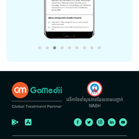
វេទិកាថែទាំសុខភាពដែលបានបញ្ជាក់
NABH