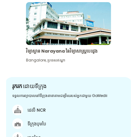
វិទ្យាស្ថាន Narayana នៃវិទ្យាសាស្រ្តបេះដូង
Bangalore
,
ប្រទេសឥណ្ឌា
រុករក
ដោយទីក្រុង
ទទួលការព្យាបាលនៅទីក្រុងនានាតាមជម្រើសរបស់អ្នកជាមួយ GoMedii
ដេលី NCR
ទីក្រុងបុមបៃ