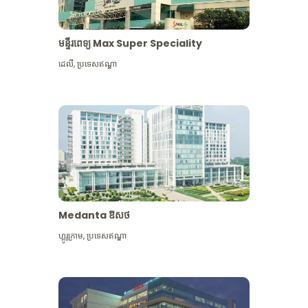
មន្ទីរពេទ្យ Max Super Speciality
ដេលី
,
ប្រទេសឥណ្ឌា
Medanta ឱសថ
ហ្គូរូក្រាម
,
ប្រទេសឥណ្ឌា