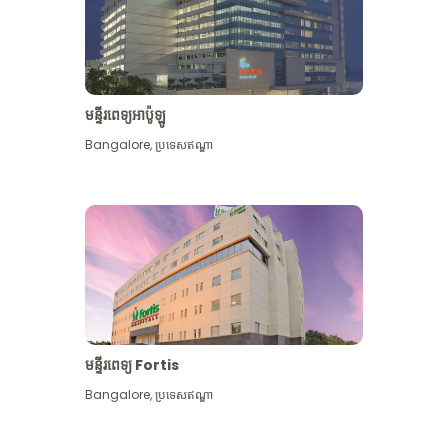
មន្ទីរពេទ្យអាប៉ូឡូ
Bangalore
,
ប្រទេសឥណ្ឌា
មើល​ច្រើន​ទៀត
មន្ទីរពេទ្យ Fortis
Bangalore
,
ប្រទេសឥណ្ឌា