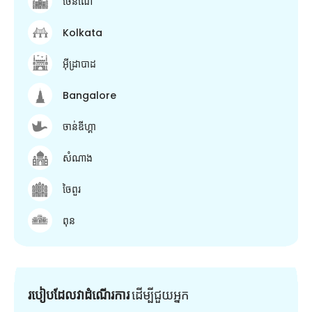
ចេនណៃ
Kolkata
អ៊ីដ្រាបាដ
Bangalore
ចាន់ឌីហ្គា
សំណាង
ចៃពួរ
ពុន
របៀបដែលវាដំណើរការ
ដើម្បី​ជួយ​អ្នក