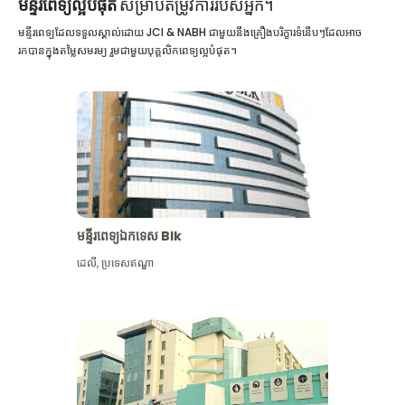
មន្ទីរពេទ្យល្អបំផុត
សម្រាប់តម្រូវការរបស់អ្នក។
មន្ទីរពេទ្យដែលទទួលស្គាល់ដោយ JCI & NABH ជាមួយនឹងគ្រឿងបរិក្ខារទំនើបៗដែលអាច
រកបានក្នុងតម្លៃសមរម្យ រួមជាមួយបុគ្គលិកពេទ្យល្អបំផុត។
មន្ទីរពេទ្យឯកទេស Blk
ដេលី
,
ប្រទេសឥណ្ឌា