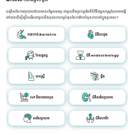
ជម្រើសនៃការព្យាបាលដែលមានតម្លៃសមរម្យ ជាមួយនឹងគ្រប់ជួរនៃនីតិវិធីវេជ្ជសាស្រ្តដែលអាចធ្វើ
ទៅបានដើម្បីជ្រើសរើសជាមួយនឹងគុណភាពល្អបំផុតនៃការថែទាំសុខភាពនៅក្នុងប្រទេស។
ការវះកាត់ Bariatric
ជំងឺបេះដូង
កែសម្ផស្ស
ជំងឺ endocrinology
រោគស្ត្រី
ឆ្អឹង
IVF និងការមានកូន
ជំងឺសរសៃប្រសាទ
សរសៃប្រសាទ
ជំងឺមហារីក