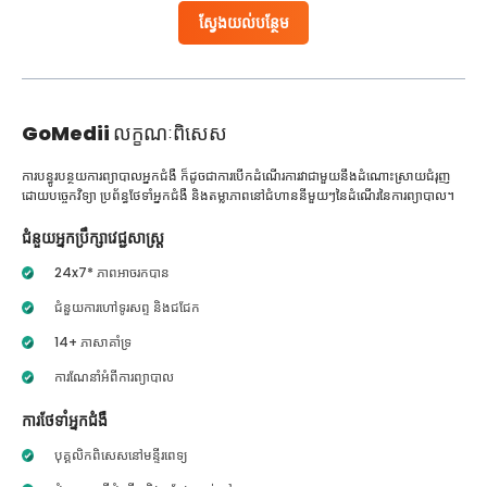
ស្វែងយល់បន្ថែម
GoMedii
លក្ខណៈពិសេស
ការបន្ធូរបន្ថយការព្យាបាលអ្នកជំងឺ ក៏ដូចជាការបើកដំណើរការវាជាមួយនឹងដំណោះស្រាយជំរុញ
ដោយបច្ចេកវិទ្យា ប្រព័ន្ធថែទាំអ្នកជំងឺ និងតម្លាភាពនៅជំហាននីមួយៗនៃដំណើរនៃការព្យាបាល។
ជំនួយអ្នកប្រឹក្សាវេជ្ជសាស្ត្រ
24x7* ភាពអាចរកបាន
ជំនួយការហៅទូរសព្ទ និងជជែក
14+ ភាសាគាំទ្រ
ការណែនាំអំពីការព្យាបាល
ការថែទាំអ្នកជំងឺ
បុគ្គលិកពិសេសនៅមន្ទីរពេទ្យ