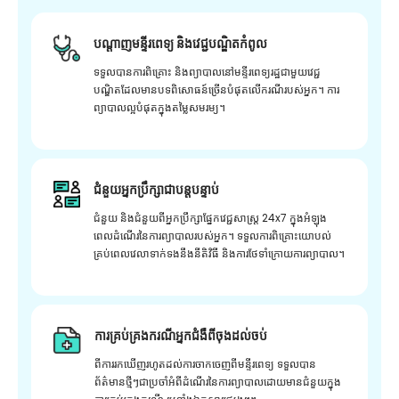
បណ្តាញមន្ទីរពេទ្យ និងវេជ្ជបណ្ឌិតកំពូល
ទទួលបានការពិគ្រោះ និងព្យាបាលនៅមន្ទីរពេទ្យរដ្ឋជាមួយវេជ្ជ
បណ្ឌិតដែលមានបទពិសោធន៍ច្រើនបំផុតលើករណីរបស់អ្នក។ ការ
ព្យាបាលល្អបំផុតក្នុងតម្លៃសមរម្យ។
ជំនួយអ្នកប្រឹក្សាជាបន្តបន្ទាប់
ជំនួយ និងជំនួយពីអ្នកប្រឹក្សាផ្នែកវេជ្ជសាស្រ្ត 24x7 ក្នុងអំឡុង
ពេលដំណើរនៃការព្យាបាលរបស់អ្នក។ ទទួលការពិគ្រោះយោបល់
គ្រប់ពេលវេលាទាក់ទងនឹងនីតិវិធី និងការថែទាំក្រោយការព្យាបាល។
ការគ្រប់គ្រងករណីអ្នកជំងឺពីចុងដល់ចប់
ពីការរកឃើញរហូតដល់ការចាកចេញពីមន្ទីរពេទ្យ ទទួលបាន
ព័ត៌មានថ្មីៗជាប្រចាំអំពីដំណើរនៃការព្យាបាលដោយមានជំនួយក្នុង