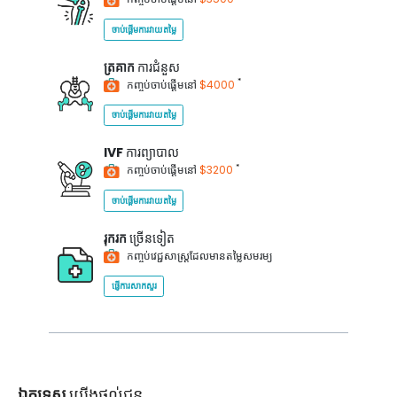
ចាប់ផ្តើមការវាយតម្លៃ
ត្រគាក
ការជំនួស
*
កញ្ចប់ចាប់ផ្តើមនៅ
$4000
ចាប់ផ្តើមការវាយតម្លៃ
IVF
ការព្យាបាល
*
កញ្ចប់ចាប់ផ្តើមនៅ
$3200
ចាប់ផ្តើមការវាយតម្លៃ
រុករក
ច្រើនទៀត
កញ្ចប់វេជ្ជសាស្ត្រដែលមានតម្លៃសមរម្យ
ផ្ញើការសាកសួរ
ឯកទេស
យើងផ្តល់ជូន