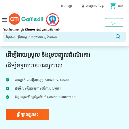
shopping_cart
បទបញ្ជា
ការចូលជាដៃគូ
រទេះ
menu
ចូល
*
កំពុងស្វែងរកនៅក្នុង
Khmer
ផ្លាស់ប្តូរភាសាពីខាងលើ។
ដើម្បីងាយស្រួល និងរួមបញ្ចូលដំណើរការ
ដើម្បីទទួលបានការព្យាបាល
ការស្នាក់នៅមន្ទីរពេទ្យប្រកបដោយផាសុកភាព
ជម្រើសមន្ទីរពេទ្យតាមថវិការបស់អ្នក។
ជំនួយអ្នកប្រឹក្សាផ្នែកថែទាំសុខភាពគ្រប់ពេលវេលា
ប្រឹក្សាឥឡូវនេះ