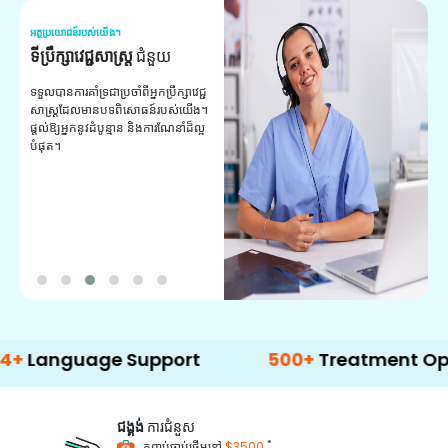
អត្ថប្រយោជន៍របស់យើង។
អត
ទីប្រឹក្សាវេជ្ជសាស្ត្រ
ជំនួយ
វ
យ
ទទួលបានការគាំទ្រជាប្រចាំពីអ្នកប្រឹក្សាវេជ្ជ
សាស្ត្រដែលមានបទពិសោធន៍របស់យើង។
ក
ផ្តល់ឱ្យអ្នកនូវដំបូន្មាន និងការណែនាំដ៏ល្អ
វ
បំផុត។
ប
ក្
ព
ឡ
guage Support
500+
Treatment Options
ជង្គង់
ការជំនួស
*
កញ្ចប់ចាប់ផ្តើមនៅ
$3500