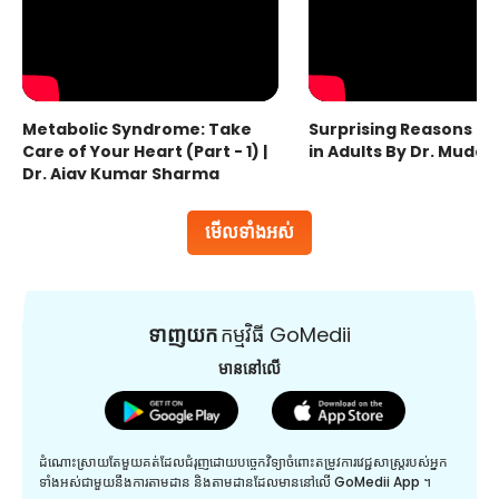
Metabolic Syndrome: Take
Surprising Reasons fo
Care of Your Heart (Part - 1) |
in Adults By Dr. Mudas
Dr. Ajay Kumar Sharma
មើលទាំងអស់
ទាញយក
កម្មវិធី GoMedii
មាននៅលើ
ដំណោះស្រាយតែមួយគត់ដែលជំរុញដោយបច្ចេកវិទ្យាចំពោះតម្រូវការវេជ្ជសាស្រ្តរបស់អ្នក
ទាំងអស់ជាមួយនឹងការតាមដាន និងតាមដានដែលមាននៅលើ GoMedii App ។