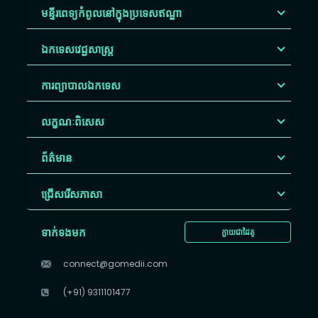
មន្ទីរពេទ្យកំពូលនៅក្នុងប្រទេសឥណ្ឌា
ឯកទេសវេជ្ជសាស្ត្រ
ការព្យាបាលឯកទេស
លក្ខណៈពិសេស
ព័ត៌មាន
ជ្រើសរើស​ភាសា
ទាក់ទងមក
ក្លាយជាដៃគូ
connect@gomedii.com
(+91) 9311101477