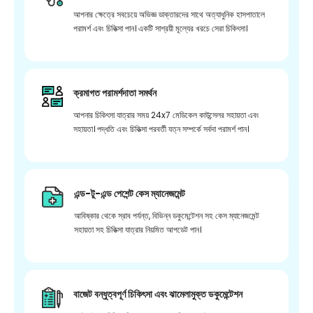
আপনার ক্ষেত্রে সবচেয়ে অভিজ্ঞ ডাক্তারদের সাথে অত্যাধুনিক হাসপাতালে
পরামর্শ এবং চিকিত্সা পান। একটি সাশ্রয়ী মূল্যের খরচে সেরা চিকিৎসা।
ক্রমাগত পরামর্শদাতা সমর্থন
আপনার চিকিৎসা যাত্রার সময় 24x7 মেডিকেল কাউন্সেলর সহায়তা এবং
সহায়তা। পদ্ধতি এবং চিকিত্সা পরবর্তী যত্ন সম্পর্কে সর্বদা পরামর্শ পান।
এন্ড-টু-এন্ড পেশেন্ট কেস ম্যানেজমেন্ট
আবিষ্কার থেকে স্রাব পর্যন্ত, বিভিন্ন ডকুমেন্টেশন সহ কেস ম্যানেজমেন্ট
সহায়তা সহ চিকিত্সা যাত্রার নিয়মিত আপডেট পান।
বাজেট বন্ধুত্বপূর্ণ চিকিৎসা এবং ঝামেলামুক্ত ডকুমেন্টেশন