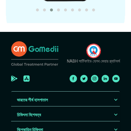
NABH সার্টিফাইড হেলথ কেয়ার প্ল্যাটফর্ম
ভারতের শীর্ষ হাসপাতাল
চিকিৎসা বিশেষত্ব
বিশেষায়িত চিকিৎসা