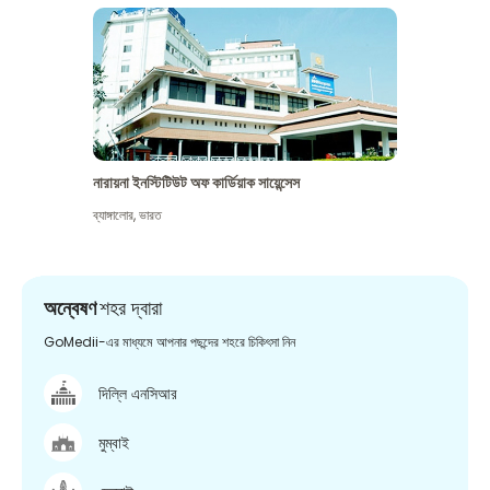
নারায়না ইনস্টিটিউট অফ কার্ডিয়াক সায়েন্সেস
ব্যাঙ্গালোর
,
ভারত
অন্বেষণ
শহর দ্বারা
GoMedii-এর মাধ্যমে আপনার পছন্দের শহরে চিকিৎসা নিন
দিল্লি এনসিআর
মুম্বাই