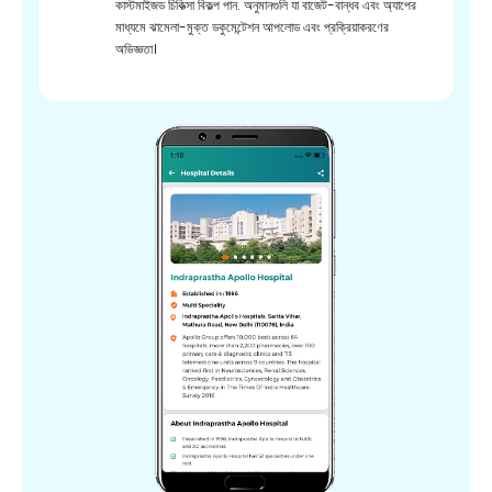
কাস্টমাইজড চিকিত্সা বিকল্প পান. অনুমানগুলি যা বাজেট-বান্ধব এবং অ্যাপের
মাধ্যমে ঝামেলা-মুক্ত ডকুমেন্টেশন আপলোড এবং প্রক্রিয়াকরণের
অভিজ্ঞতা।