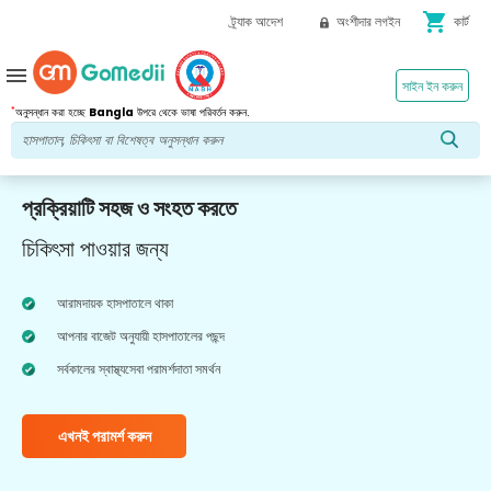
shopping_cart
ট্র্যাক আদেশ
অংশীদার লগইন
কার্ট
menu
সাইন ইন করুন
*
অনুসন্ধান করা হচ্ছে
Bangla
উপরে থেকে ভাষা পরিবর্তন করুন.
প্রক্রিয়াটি সহজ ও সংহত করতে
চিকিৎসা পাওয়ার জন্য
আরামদায়ক হাসপাতালে থাকা
আপনার বাজেট অনুযায়ী হাসপাতালের পছন্দ
সর্বকালের স্বাস্থ্যসেবা পরামর্শদাতা সমর্থন
এখনই পরামর্শ করুন