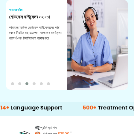
আমাদের সুবিধা
আম
মেডিকেল কাউন্সেলর
সহায়তা
অ
আমাদের অভিজ্ঞ মেডিকেল কাউন্সেলরদের কাছ
ভা
থেকে নিয়মিত সহায়তা পান। আপনাকে সর্বোত্তম
চি
পরামর্শ এবং দিকনির্দেশনা প্রদান করে।
ডা
guage Support
500+
Treatment Options
হাঁটু
প্রতিস্থাপন
*
প্যাকেজ শুরু
$3500