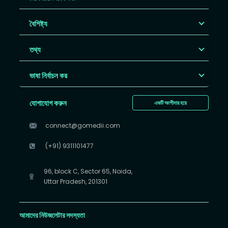
বৈশিষ্ট্য
তথ্য
ভাষা নির্বাচন কর
যোগাযোগ করুন
একটি অংশীদার হয়ে
connect@gomedii.com
(+91) 9311101477
96, block C, Sector 65, Noida,
Uttar Pradesh, 201301
আমাদের নিউজলেটার সদস্যতা