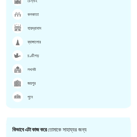
চেন্নাই
কলকাতা
হায়দ্রাবাদ
ব্যাঙ্গালোর
চণ্ডীগড়
লখনউ
জয়পুর
পুনে
কিভাবে এটা কাজ করে
তোমাকে সাহায্যর জন্য