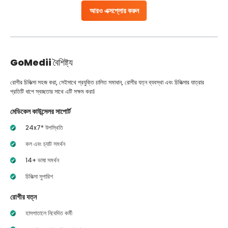
আরও এক্সপ্লোর করুন
GoMedii
বৈশিষ্ট্য
রোগীর চিকিত্সা সহজ করা, সেইসাথে প্রযুক্তি চালিত সমাধান, রোগীর যত্ন ব্যবস্থা এবং চিকিত্সার যাত্রার
প্রতিটি ধাপে স্বচ্ছতার সাথে এটি সক্ষম করা।
মেডিকেল কাউন্সেলর সাপোর্ট
24x7* উপস্থিতি
কল এবং চ্যাট সমর্থন
14+ ভাষা সমর্থন
চিকিত্সা সুপারিশ
রোগীর যত্ন
হাসপাতালে নিবেদিত কর্মী