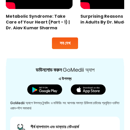
Metabolic Syndrome: Take
Surprising Reasons fo
Care of Your Heart (Part - 1) |
in Adults By Dr. Mudas
Dr. Ajay Kumar Sharma
সব দেখ
ডাউনলোড করুন
GoMedii অ্যাপ
এ উপলব্ধ
GoMedii অ্যাপে উপলব্ধ ট্র্যাকিং ও মনিটরিং সহ আপনার সমস্ত চিকিৎসা চাহিদার প্রযুক্তি-চালিত
ওয়ান-স্টপ সমাধান।
শীর্ষ হাসপাতাল এবং ডাক্তার নেটওয়ার্ক