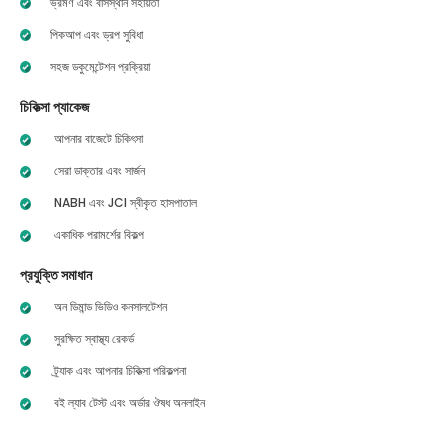
ভ্রমণ এবং বাসস্থান সহায়তা
পিকআপ এবং ড্রপ সুবিধা
সহজ ডকুমেন্টেশন প্রক্রিয়া
চিকিত্সা প্যাকেজ
আপনার বাজেটে চিকিৎসা
সেরা ডাক্তার এবং সার্জন
NABH এবং JCI স্বীকৃত হাসপাতাল
একাধিক পরামর্শের বিকল্প
প্রযুক্তি সমাধান
অন ডিমান্ড ভিডিও কনসালটেশন
সুরক্ষিত স্বাস্থ্য রেকর্ড
ট্র্যাক এবং আপনার চিকিত্সা পরিকল্পনা
বই ল্যাব টেস্ট এবং অর্ডার ঔষধ অনলাইন