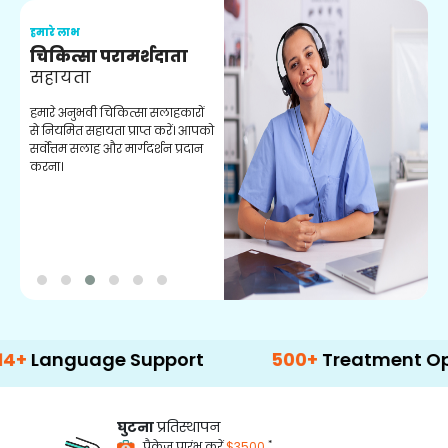
हमारे लाभ
ह
चिकित्सा परामर्शदाता
सहायता
व
हमारे अनुभवी चिकित्सा सलाहकारों
ब
से नियमित सहायता प्राप्त करें। आपको
व
सर्वोत्तम सलाह और मार्गदर्शन प्रदान
ह
करना।
ऑ
guage Support
500+
Treatment Options
घुटना
प्रतिस्थापन
*
पैकेज प्रारंभ करें
$3500