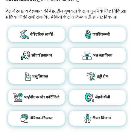
देश में स्वास्थ्य देखभाल की बेहतरीन गुणवत्ता के साथ चुनने के लिए चिकित्सा
प्रक्रियाओं की सभी संभावित श्रेणियों के साथ किफायती उपचार विकल्प।
बेरिएट्रिक सर्जरी
कार्डियलजी
सौंदर्य प्रसाधन
अंतःस्त्राविका
प्रसूतिशास्र
हड्डी रोग
आईवीएफ और फर्टिलिटी
नेफ्रोलॉजी
तंत्रिका-विज्ञान
कैंसर विज्ञान