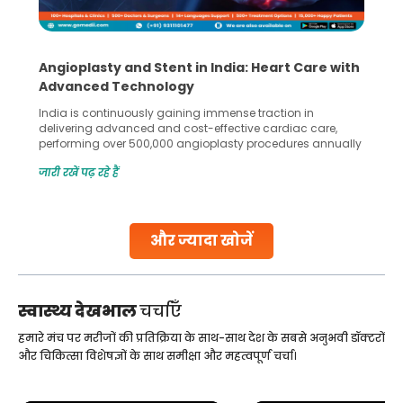
Angioplasty and Stent in India: Heart Care with
Advanced Technology
India is continuously gaining immense traction in
delivering advanced and cost-effective cardiac care,
performing over 500,000 angioplasty procedures annually
with a success rate exceeding 90%. Patients across the
जारी रखें पढ़ रहे हैं
globe are searching for treatments like angioplasty and
stent placement in Indian hospitals, owing to the
combination of high-quality care and affordability.
Studies, such as one published
और ज्यादा खोजें
Continue Reading
स्वास्थ्य देखभाल
चर्चाएँ
हमारे मंच पर मरीजों की प्रतिक्रिया के साथ-साथ देश के सबसे अनुभवी डॉक्टरों
और चिकित्सा विशेषज्ञों के साथ समीक्षा और महत्वपूर्ण चर्चा।