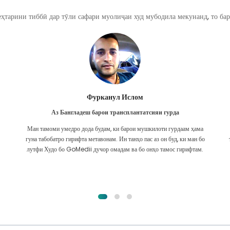
ҳтарини тиббӣ дар тӯли сафари муолиҷаи худ мубодила мекунанд, то бар
Фурканул Ислом
Аз Бангладеш барои трансплантатсияи гурда
Ман тамоми умедро дода будам, ки барои мушкилоти гурдаам ҳама
гуна табобатро гирифта метавонам. Ин танҳо пас аз он буд, ки ман бо
лутфи Худо бо GoMedii дучор омадам ва бо онҳо тамос гирифтам.