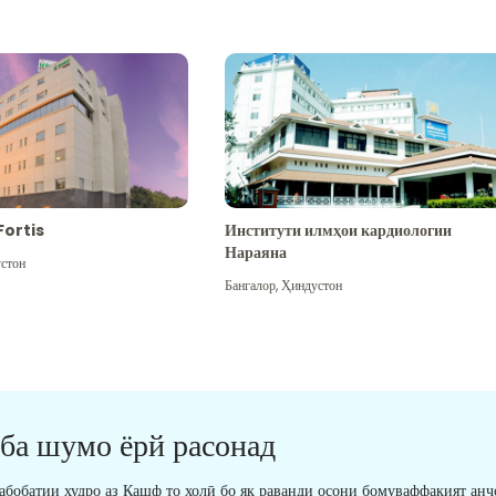
Fortis
Институти илмҳои кардиологии
Нараяна
стон
Бангалор
,
Ҳиндустон
 ба шумо ёрй расонад
табобатии худро аз Кашф то холӣ бо як раванди осони бомуваффақият анҷ