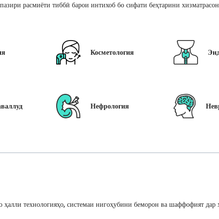
пазири расмиёти тиббӣ барои интихоб бо сифати беҳтарини хизматрасон
ия
Косметология
Эн
аваллуд
Нефрология
Нев
 ҳалли технологияҳо, системаи нигоҳубини беморон ва шаффофият дар ҳ