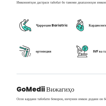
Имкониятҳои дастраси табобат бо тамоми диапазонҳои имкон
Ҷарроҳии Bariatric
Кардиолог
ортопедия
IVF ва т
GoMedii
Вижагиҳо
Осон кардани табобати беморон, инчунин имкон додани он бо