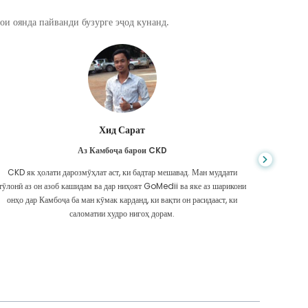
ои оянда пайванди бузурге эҷод кунанд.
Хид Сарат
Аз Камбоҷа барои CKD
CKD як ҳолати дарозмӯҳлат аст, ки бадтар мешавад. Ман муддати
Шумо ҳеҷ 
тӯлонӣ аз он азоб кашидам ва дар ниҳоят GoMedii ва яке аз шарикони
ки ман
онҳо дар Камбоҷа ба ман кӯмак карданд, ки вақти он расидааст, ки
надоштам
саломатии худро нигоҳ дорам.
Ма