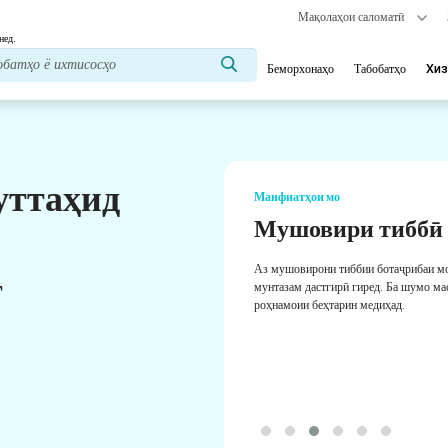
Мақолаҳои саломатӣ
нед.
Беморхонаҳо
Табобатҳо
Хиз
уттаҳид
Манфиатҳои мо
Мушовири тиббӣ
Аз мушовирони тиббии ботаҷрибаи м
т
мунтазам дастгирӣ гиред. Ба шумо ма
роҳнамоии беҳтарин медиҳад.