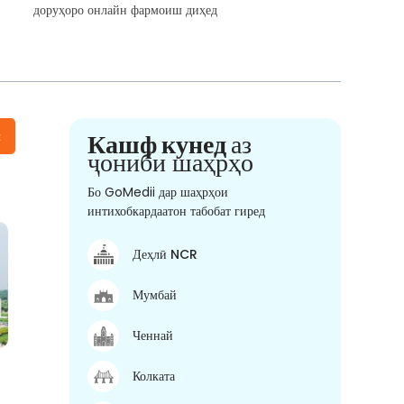
доруҳоро онлайн фармоиш диҳед
н
Кашф кунед
аз
ҷониби шаҳрҳо
Бо GoMedii дар шаҳрҳои
интихобкардаатон табобат гиред
Деҳлӣ NCR
Мумбай
Ченнай
Колката