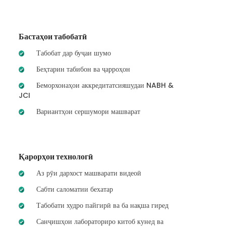
Бастаҳои табобатӣ
Табобат дар буҷаи шумо
Беҳтарин табибон ва ҷарроҳон
Беморхонаҳои аккредитатсияшудаи NABH &
JCI
Вариантҳои сершумори машварат
Қарорҳои технологӣ
Аз рӯи дархост машварати видеоӣ
Сабти саломатии бехатар
Табобати худро пайгирӣ ва ба нақша гиред
Санҷишҳои лабораториро китоб кунед ва