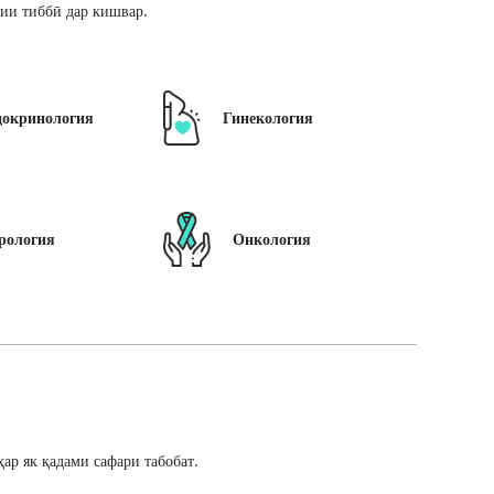
ии тиббӣ дар кишвар.
докринология
Гинекология
рология
Онкология
ар як қадами сафари табобат.