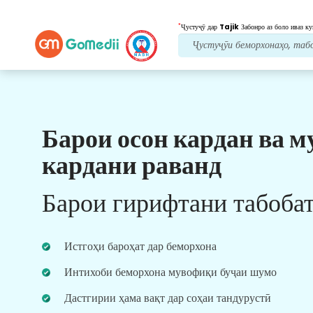
*
Ҷустуҷӯ дар
Tajik
Забонро аз боло иваз ку
Барои осон кардан ва м
Манфиатҳои мо
кардани раванд
Пас аз табобат
нигоҳубини пайравӣ
Барои гирифтани табоба
Дастгирии тиббӣ ва беморонро 24x7 бо дастаи
мо дастрас кунед, то ҳама вақт мушкилоти
шуморо ҳал кунад. Навсозии мунтазам дар
Истгоҳи бароҳат дар беморхона
бораи ниёзҳои табобати шумо.
Интихоби беморхона мувофиқи буҷаи шумо
Дастгирии ҳама вақт дар соҳаи тандурустӣ