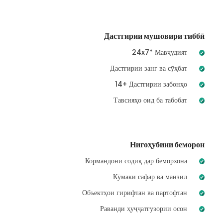
Дастгирии мушовири тиббӣ
24x7* Мавҷудият
Дастгирии занг ва сӯҳбат
14+ Дастгирии забонҳо
Тавсияҳо оид ба табобат
Нигоҳубини беморон
Кормандони содиқ дар беморхона
Кӯмаки сафар ва манзил
Объектҳои гирифтан ва партофтан
Раванди ҳуҷҷатгузории осон