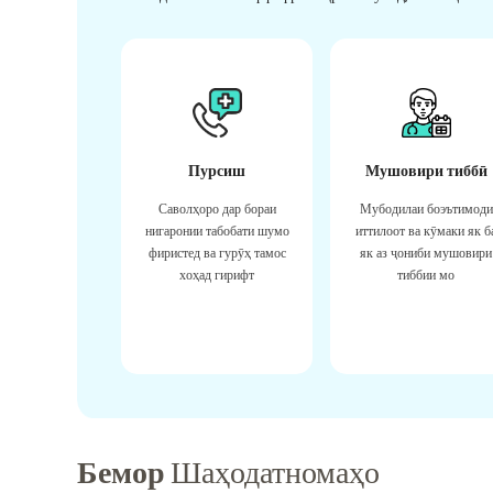
Пурсиш
Мушовири тиббӣ
Саволҳоро дар бораи
Мубодилаи боэътимоди
нигаронии табобати шумо
иттилоот ва кӯмаки як б
фиристед ва гурӯҳ тамос
як аз ҷониби мушовири
хоҳад гирифт
тиббии мо
Бемор
Шаҳодатномаҳо