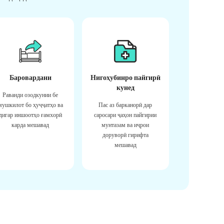
Баровардани
Нигоҳубинро пайгирӣ
кунед
Раванди озодкунии бе
мушкилот бо ҳуҷҷатҳо ва
Пас аз барканорӣ дар
дигар иншоотҳо ғамхорӣ
саросари ҷаҳон пайгирии
карда мешавад
мунтазам ва иҷрои
доруворӣ гирифта
мешавад