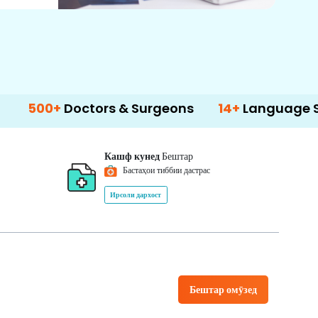
+
Doctors & Surgeons
14+
Language Support
Кашф кунед
Бештар
Бастаҳои тиббии дастрас
Ирсоли дархост
Бештар омӯзед