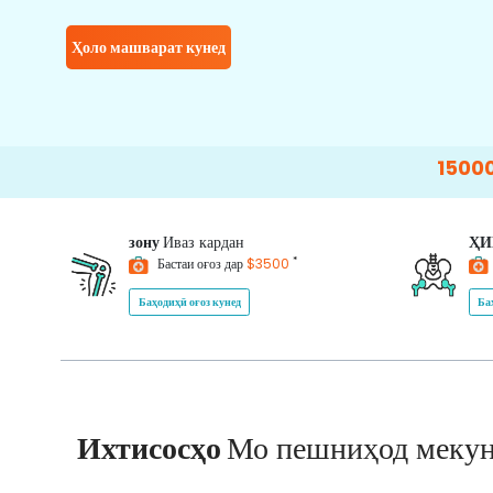
Ҳоло машварат кунед
15000+
Happy 
зону
Иваз кардан
Ҳ
*
Бастаи оғоз дар
$3500
Баҳодиҳӣ оғоз кунед
Ба
Ихтисосҳо
Мо пешниҳод меку