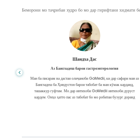
Беморони мо таҷрибаи худро бо мо дар гирифтани хидмати бе
Шандха Дас
Аз Бангладеш барои гастроэнтерология
, сифати
Ман ба писарам ва дастаи олиҷаноби GoMedii, ки дар сафари ман аз
дар ИМА ё
Бангладеш ба Ҳиндустон барои табобат ба ман кӯмак карданд,
 интизор
ташаккур гуфтам. Мо дар интихоби GoMedii интихоби дуруст
ашаккури
кардем. Онҳо ҳатто пас аз табобат бо мо робитаи бузург доранд