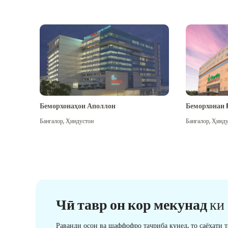
Беморхонаҳои Аполлон
Беморхонаи 
Бангалор
,
Ҳиндустон
Бангалор
,
Ҳинду
Чӣ тавр он кор мекунад
ки
Раванди осон ва шаффофро таҷриба кунед, то саёҳати 