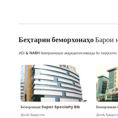
Беҳтарин беморхонаҳо
Барои 
JCI & NABH беморхонаҳои аккредитатсияшуда бо таҷҳизоти м
Беморхонаи Super Specialty Blk
Беморхонаи 
Дехлй
,
Ҳиндустон
Дехлй
,
Ҳиндуст