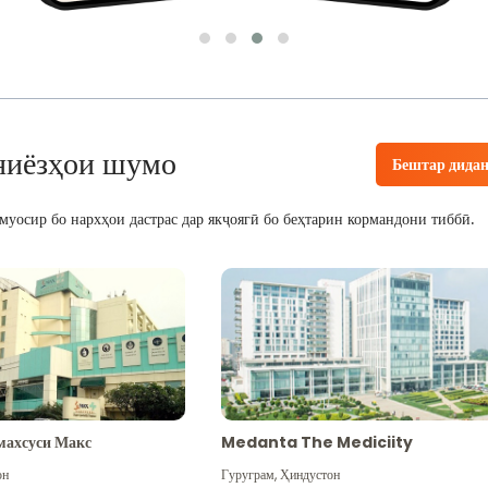
ниёзҳои шумо
Бештар дида
уосир бо нархҳои дастрас дар якҷоягӣ бо беҳтарин кормандони тиббӣ.
махсуси Макс
Medanta The Mediciity
он
Гуруграм
,
Ҳиндустон