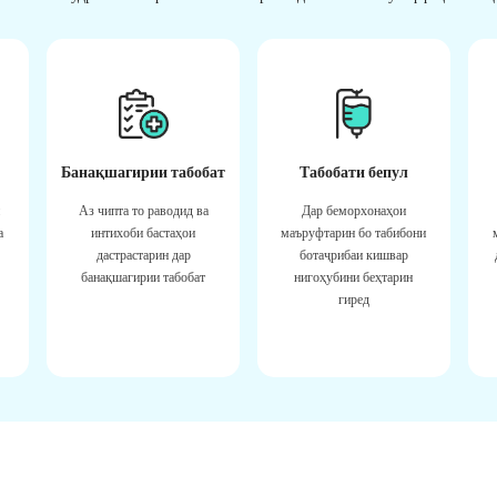
Банақшагирии табобат
Табобати бепул
Аз чипта то раводид ва
Дар беморхонаҳои
а
интихоби бастаҳои
маъруфтарин бо табибони
дастрастарин дар
ботаҷрибаи кишвар
банақшагирии табобат
нигоҳубини беҳтарин
гиред