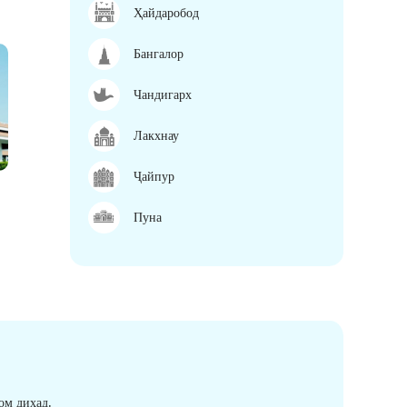
Ҳайдаробод
Бангалор
Чандигарх
Лакхнау
Ҷайпур
Пуна
ом диҳад.