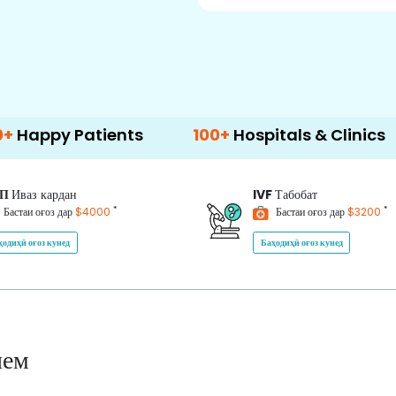
Patients
100+
Hospitals & Clinics
500
ИП
Иваз кардан
IVF
Табобат
*
*
Бастаи оғоз дар
$4000
Бастаи оғоз дар
$3200
ҳодиҳӣ оғоз кунед
Баҳодиҳӣ оғоз кунед
нем