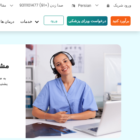
ورود شریک
صدا زدن
(+91) 9311101477
مقالات بهداشتی
Persian
ورود
keyboard_arrow_down
برآورد کنید
درخواست ویزای پزشکی
درمان ها
خدمات
یای ما
ها
مشا
رابطه
به ط
راقبت
پشتیب