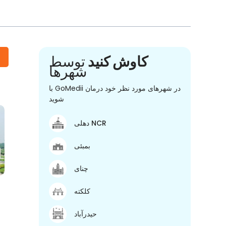
کاوش کنید
توسط
شهرها
با GoMedii در شهرهای مورد نظر خود درمان
شوید
دهلی NCR
بمبئی
چنای
کلکته
حیدرآباد