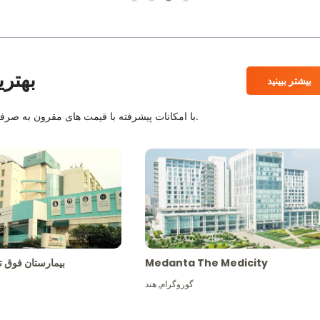
بهتری
بیشتر ببینید
بیمارستان های معتبر JCI و NABH با امکانات پیشرفته با قیمت های مقرون به صرفه همراه با بهترین کادر پزشکی.
Medanta The Medicity
بیمارستان فو
گوروگرام
,
هند