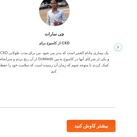
چی سارات
از کامبوج برای CKD
، وقتی
CKD یک بیماری مادام العمر است که بدتر می شود. من برای مدت طولانی
ی رفتن
از آن رنج بردم و سرانجام GoMedii و یکی از شرکای آنها در کامبوج به م
یکی از
کمک کردند تا متوجه شوم که زمان آن رسیده است که سلامت خود را حفظ
کنم.
بیشتر کاوش کنید