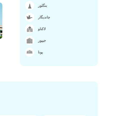
بنگلور
چاندیگار
لاکناو
جیپور
پونا