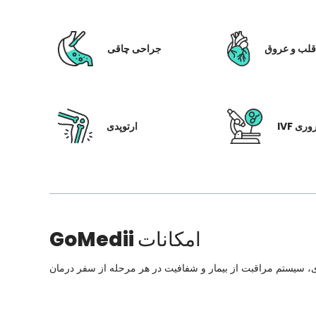
لب و عروق
جراحی چاقی
 باروری
ارتوپدی
امکانات
GoMedii