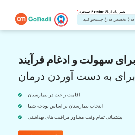
*
تغییر زبان از بالا
Persian
جستجو در
مزایای ما
رای سهولت و ادغام فرآیند
بعد از درمان
پیگیری
مراقبت
رای به دست آوردن درمان
با تیم ما که همیشه به مشکلات شما رسیدگی می
کند، پشتیبانی پزشکی و بیمار را 24x7 دریافت
اقامت راحت در بیمارستان
کنید. به روز رسانی منظم در مورد نیازهای درمانی
شما.
انتخاب بیمارستان بر اساس بودجه شما
پشتیبانی تمام وقت مشاور مراقبت های بهداشتی