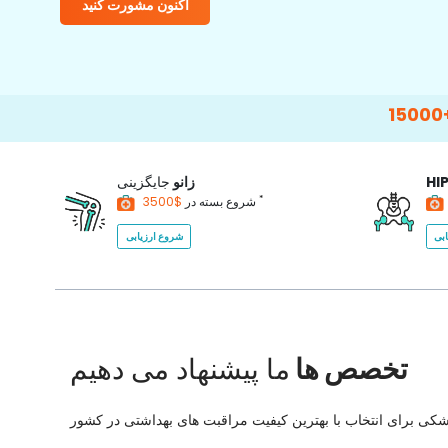
اکنون مشورت کنید
15000+
Happy Pati
HI
زانو
جایگزینی
*
$3500
شروع بسته در
بی
شروع ارزیابی
تخصص ها
ما پیشنهاد می دهیم