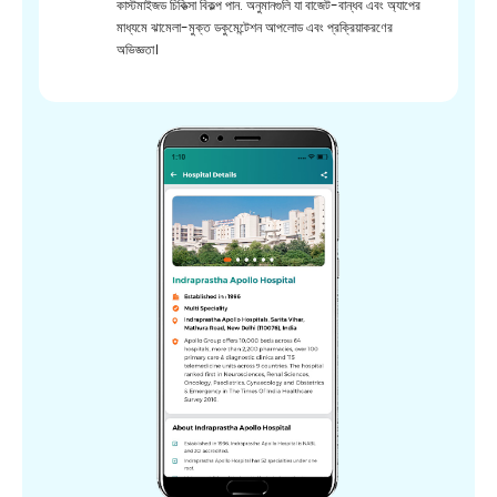
কাস্টমাইজড চিকিত্সা বিকল্প পান. অনুমানগুলি যা বাজেট-বান্ধব এবং অ্যাপের
মাধ্যমে ঝামেলা-মুক্ত ডকুমেন্টেশন আপলোড এবং প্রক্রিয়াকরণের
অভিজ্ঞতা।