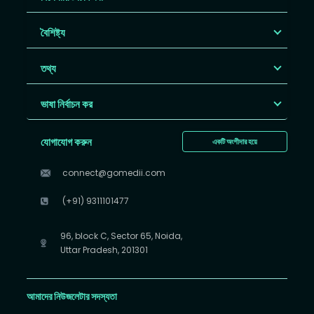
বৈশিষ্ট্য
তথ্য
ভাষা নির্বাচন কর
যোগাযোগ করুন
একটি অংশীদার হয়ে
connect@gomedii.com
(+91) 9311101477
96, block C, Sector 65, Noida,
Uttar Pradesh, 201301
আমাদের নিউজলেটার সদস্যতা