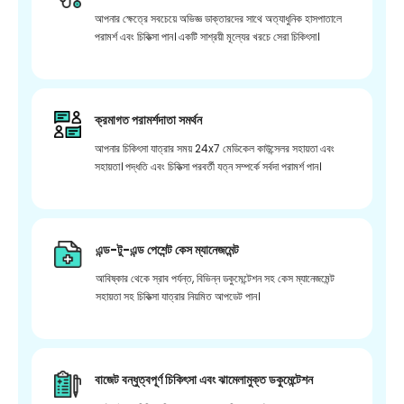
আপনার ক্ষেত্রে সবচেয়ে অভিজ্ঞ ডাক্তারদের সাথে অত্যাধুনিক হাসপাতালে
পরামর্শ এবং চিকিত্সা পান। একটি সাশ্রয়ী মূল্যের খরচে সেরা চিকিৎসা।
ক্রমাগত পরামর্শদাতা সমর্থন
আপনার চিকিৎসা যাত্রার সময় 24x7 মেডিকেল কাউন্সেলর সহায়তা এবং
সহায়তা। পদ্ধতি এবং চিকিত্সা পরবর্তী যত্ন সম্পর্কে সর্বদা পরামর্শ পান।
এন্ড-টু-এন্ড পেশেন্ট কেস ম্যানেজমেন্ট
আবিষ্কার থেকে স্রাব পর্যন্ত, বিভিন্ন ডকুমেন্টেশন সহ কেস ম্যানেজমেন্ট
সহায়তা সহ চিকিত্সা যাত্রার নিয়মিত আপডেট পান।
বাজেট বন্ধুত্বপূর্ণ চিকিৎসা এবং ঝামেলামুক্ত ডকুমেন্টেশন