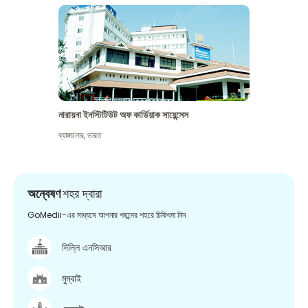
নারায়না ইনস্টিটিউট অফ কার্ডিয়াক সায়েন্সেস
ব্যাঙ্গালোর
,
ভারত
অন্বেষণ
শহর দ্বারা
GoMedii-এর মাধ্যমে আপনার পছন্দের শহরে চিকিৎসা নিন
দিল্লি এনসিআর
মুম্বাই