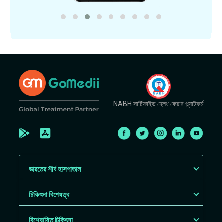
NABH সার্টিফাইড হেলথ কেয়ার প্ল্যাটফর্ম
ভারতের শীর্ষ হাসপাতাল
চিকিৎসা বিশেষত্ব
বিশেষায়িত চিকিৎসা