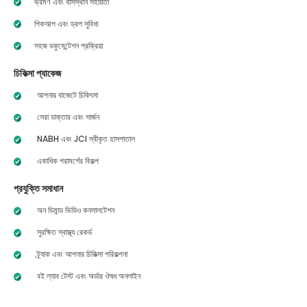
ভ্রমণ এবং বাসস্থান সহায়তা
পিকআপ এবং ড্রপ সুবিধা
সহজ ডকুমেন্টেশন প্রক্রিয়া
চিকিত্সা প্যাকেজ
আপনার বাজেটে চিকিৎসা
সেরা ডাক্তার এবং সার্জন
NABH এবং JCI স্বীকৃত হাসপাতাল
একাধিক পরামর্শের বিকল্প
প্রযুক্তি সমাধান
অন ডিমান্ড ভিডিও কনসালটেশন
সুরক্ষিত স্বাস্থ্য রেকর্ড
ট্র্যাক এবং আপনার চিকিত্সা পরিকল্পনা
বই ল্যাব টেস্ট এবং অর্ডার ঔষধ অনলাইন