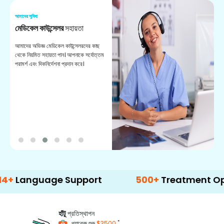
আমাদের সুবিধা
আম
মেডিকেল কাউন্সেলর
সহায়তা
অ
আমাদের অভিজ্ঞ মেডিকেল কাউন্সেলরদের কাছ
ভা
থেকে নিয়মিত সহায়তা পান। আপনাকে সর্বোত্তম
চি
পরামর্শ এবং দিকনির্দেশনা প্রদান করে।
ডা
guage Support
500+
Treatment Options
হাঁটু
প্রতিস্থাপন
*
প্যাকেজ শুরু
$3500