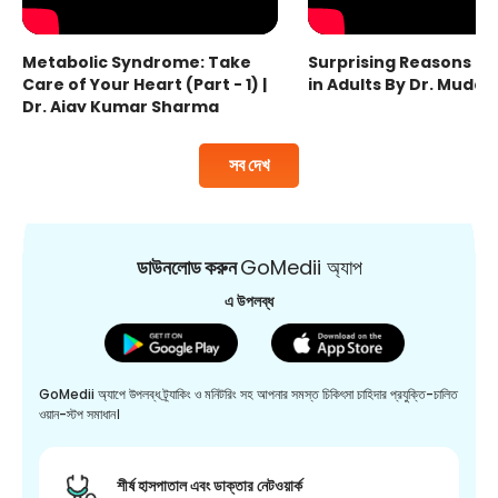
Metabolic Syndrome: Take
Surprising Reasons fo
Care of Your Heart (Part - 1) |
in Adults By Dr. Mudas
Dr. Ajay Kumar Sharma
সব দেখ
ডাউনলোড করুন
GoMedii অ্যাপ
এ উপলব্ধ
GoMedii অ্যাপে উপলব্ধ ট্র্যাকিং ও মনিটরিং সহ আপনার সমস্ত চিকিৎসা চাহিদার প্রযুক্তি-চালিত
ওয়ান-স্টপ সমাধান।
শীর্ষ হাসপাতাল এবং ডাক্তার নেটওয়ার্ক