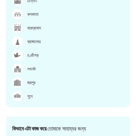
চেন্নাই
কলকাতা
হায়দ্রাবাদ
ব্যাঙ্গালোর
চণ্ডীগড়
লখনউ
জয়পুর
পুনে
কিভাবে এটা কাজ করে
তোমাকে সাহায্যর জন্য