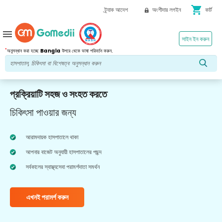
shopping_cart
ট্র্যাক আদেশ
অংশীদার লগইন
কার্ট
menu
সাইন ইন করুন
*
অনুসন্ধান করা হচ্ছে
Bangla
উপরে থেকে ভাষা পরিবর্তন করুন.
প্রক্রিয়াটি সহজ ও সংহত করতে
চিকিৎসা পাওয়ার জন্য
আরামদায়ক হাসপাতালে থাকা
আপনার বাজেট অনুযায়ী হাসপাতালের পছন্দ
সর্বকালের স্বাস্থ্যসেবা পরামর্শদাতা সমর্থন
এখনই পরামর্শ করুন