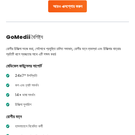
আরও এক্সপ্লোর করুন
GoMedii
বৈশিষ্ট্য
রোগীর চিকিত্সা সহজ করা, সেইসাথে প্রযুক্তি চালিত সমাধান, রোগীর যত্ন ব্যবস্থা এবং চিকিত্সার যাত্রার
প্রতিটি ধাপে স্বচ্ছতার সাথে এটি সক্ষম করা।
মেডিকেল কাউন্সেলর সাপোর্ট
24x7* উপস্থিতি
কল এবং চ্যাট সমর্থন
14+ ভাষা সমর্থন
চিকিত্সা সুপারিশ
রোগীর যত্ন
হাসপাতালে নিবেদিত কর্মী