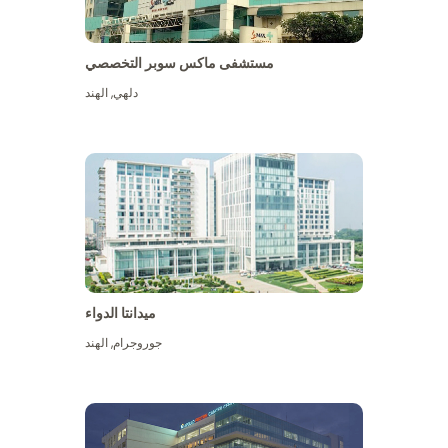
مستشفى ماكس سوبر التخصصي
دلهي
,
الهند
ميدانتا الدواء
جوروجرام
,
الهند