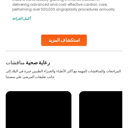
delivering advanced and cost-effective cardiac care,
performing over 500,000 angioplasty procedures annually
with a success rate exceeding 90%. Patients across the
أكمل القراءة
globe are searching for treatments like angioplasty and
stent placement in Indian hospitals, owing to the
combination of high-quality care and affordability.
Studies, such as one published
استكشاف المزيد
Continue Reading
رعاية صحية
مناقشات
المراجعات والمناقشات المهمة مع أكثر الأطباء والخبراء الطبيين خبرة في البلاد إلى
جانب تعليقات المرضى على منصتنا.