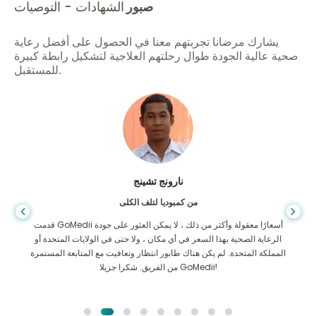
صبور
الشهادات - التوصيات
يشارك مرضانا تجربتهم معنا في الحصول على أفضل رعاية
صحية عالية الجودة طوال رحلتهم العلاجية لتشكيل رابطة كبيرة
للمستقبل.
شاندها داس
من بنغلاديش لأمراض الجهاز الهضمي
لقد شكرت ابني وفريق GoMedii الرائع الذي ساعدني في رحلتي من
بنغلاديش إلى الهند لتلقي العلاج. لقد اتخذنا الخيار الصحيح في اختيار
GoMedii. حتى بعد العلاج يحتفظون بعلاقة قوية معنا