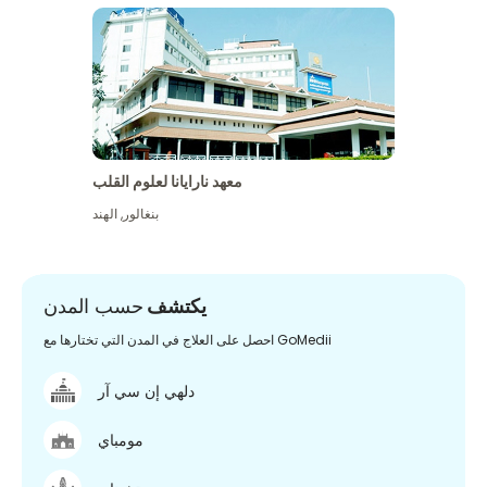
معهد نارايانا لعلوم القلب
بنغالور
,
الهند
يكتشف
حسب المدن
احصل على العلاج في المدن التي تختارها مع GoMedii
دلهي إن سي آر
مومباي