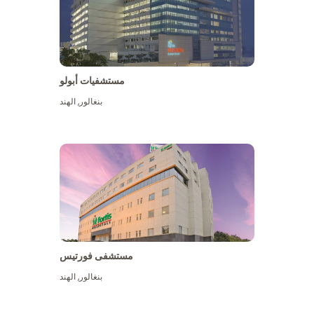
مستشفيات أبولو
بنغالور
,
الهند
عرض المزيد
مستشفى فورتيس
بنغالور
,
الهند