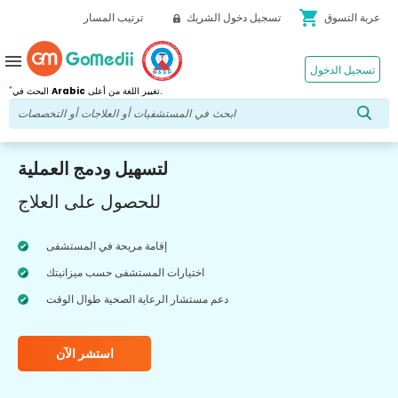
shopping_cart
عربة التسوق
تسجيل دخول الشريك
ترتيب المسار
menu
تسجيل الدخول
*
تغيير اللغة من أعلى.
Arabic
البحث في
لتسهيل ودمج العملية
للحصول على العلاج
إقامة مريحة في المستشفى
اختيارات المستشفى حسب ميزانيتك
دعم مستشار الرعاية الصحية طوال الوقت
استشر الآن