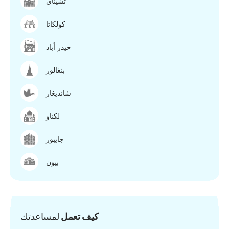
تشيناي
كولكاتا
حيدر أباد
بنغالور
شانديغار
لكناو
جايبور
بيون
كيف تعمل
لمساعدتك